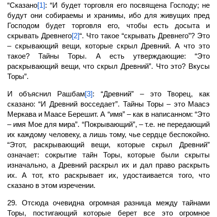
“Сказано
[1]
: “И будет торговля его посвящена Господу; не
будут они собираемы и хранимы, ибо для живущих пред
Господом будет торговля его, чтобы есть досыта и
скрывать Древнего
[2]
“. Что такое “скрывать Древнего”? Это
– скрывающий вещи, которые скрыл Древний. А что это
такое? Тайны Торы. А есть утверждающие: “Это
раскрывающий вещи, что скрыл Древний”. Что это? Вкусы
Торы”.
И объяснил Рашбам
[3]
: “Древний” – это Творец, как
сказано: “И Древний восседает”. Тайны Торы – это Маасэ
Меркава и Маасе Берешит. А “имя” – как в написанном: “Это
– имя Мое для мира”. “Покрывающий”, – т.е. не передающий
их каждому человеку, а лишь тому, чье сердце беспокойно.
“Этот, раскрывающий вещи, которые скрыл Древний”
означает: сокрытие тайн Торы, которые были скрыты
изначально, а Древний раскрыл их и дал право раскрыть
их. А тот, кто раскрывает их, удостаивается того, что
сказано в этом изречении.
29. Отсюда очевидна огромная разница между тайнами
Торы, постигающий которые берет все это огромное