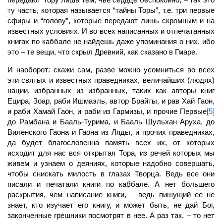
ту часть, которая называется “тайны Торы”, т.е. три первые
сфиры и “голову”, которые передают лишь скромным и на
известных условиях. И во всех написанных и отпечатанных
книгах по каббале не найдешь даже упоминания о них, ибо
это – те вещи, что скрыл Древний, как сказано в Гмаре.
И наоборот: скажи сам, разве можно усомниться во всех
эти святых и известных праведниках, величайших (людях)
нации, избранных из избранных, таких как авторы книг
Ецира, Зоар, раби Ишмаэль, автор Брайты, и рав Хай Гаон,
и раби Хамай Гаон, и раби из Гармизы, и прочие Первые
[5]
до Рамбана и Бааль-Турима, и Бааль Шульхан Аруха, до
Виленского Гаона и Гаона из Ляды, и прочих праведниках,
да будет благословенна память всех их, от которых
исходит для нас вся открытая Тора, из речей которых мы
живем и узнаем о деяниях, которые надобно совершать,
чтобы снискать милость в глазах Творца. Ведь все они
писали и печатали книги по каббале. А нет большего
раскрытия, чем написание книги, – ведь пишущий ее не
знает, кто изучает его книгу, и может быть, не дай Бог,
законченные грешники посмотрят в нее. А раз так, – то нет