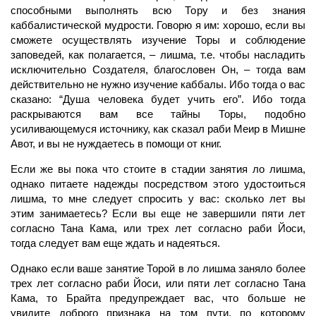
способными выполнять всю Тору и без знания
каббалистической мудрости. Говорю я им: хорошо, если вы
сможете осуществлять изучение Торы и соблюдение
заповедей, как полагается, – лишма, т.е. чтобы насладить
исключительно Создателя, благословен Он, – тогда вам
действительно не нужно изучение каббалы. Ибо тогда о вас
сказано: “Душа человека будет учить его”. Ибо тогда
раскрываются вам все тайны Торы, подобно
усиливающемуся источнику, как сказал раби Меир в Мишне
Авот, и вы не нуждаетесь в помощи от книг.
Если же вы пока что стоите в стадии занятия ло лишма,
однако питаете надежды посредством этого удостоиться
лишма, то мне следует спросить у вас: сколько лет вы
этим занимаетесь? Если вы еще не завершили пяти лет
согласно Тана Кама, или трех лет согласно раби Йоси,
тогда следует вам еще ждать и надеяться.
Однако если ваше занятие Торой в ло лишма заняло более
трех лет согласно раби Йоси, или пяти лет согласно Тана
Кама, то Брайта предупреждает вас, что больше не
увидите доброго признака на том пути, по которому