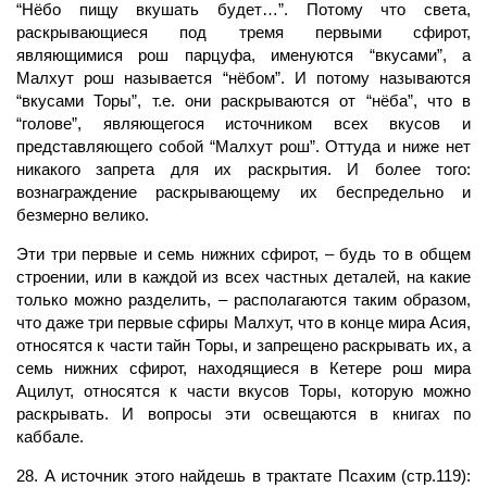
“Нёбо пищу вкушать будет…”. Потому что света,
раскрывающиеся под тремя первыми сфирот,
являющимися рош парцуфа, именуются “вкусами”, а
Малхут рош называется “нёбом”. И потому называются
“вкусами Торы”, т.е. они раскрываются от “нёба”, что в
“голове”, являющегося источником всех вкусов и
представляющего собой “Малхут рош”. Оттуда и ниже нет
никакого запрета для их раскрытия. И более того:
вознаграждение раскрывающему их беспредельно и
безмерно велико.
Эти три первые и семь нижних сфирот, – будь то в общем
строении, или в каждой из всех частных деталей, на какие
только можно разделить, – располагаются таким образом,
что даже три первые сфиры Малхут, что в конце мира Асия,
относятся к части тайн Торы, и запрещено раскрывать их, а
семь нижних сфирот, находящиеся в Кетере рош мира
Ацилут, относятся к части вкусов Торы, которую можно
раскрывать. И вопросы эти освещаются в книгах по
каббале.
28. А источник этого найдешь в трактате Псахим (стр.119):