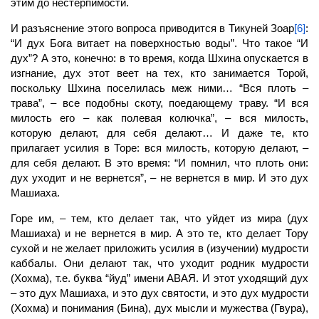
этим до нестерпимости.
И разъяснение этого вопроса приводится в Тикуней Зоар
[6]
:
“И дух Бога витает на поверхностью воды”. Что такое “И
дух”? А это, конечно: в то время, когда Шхина опускается в
изгнание, дух этот веет на тех, кто занимается Торой,
поскольку Шхина поселилась меж ними… “Вся плоть –
трава”, – все подобны скоту, поедающему траву. “И вся
милость его – как полевая колючка”, – вся милость,
которую делают, для себя делают… И даже те, кто
прилагает усилия в Торе: вся милость, которую делают, –
для себя делают. В это время: “И помнил, что плоть они:
дух уходит и не вернется”, – не вернется в мир. И это дух
Машиаха.
Горе им, – тем, кто делает так, что уйдет из мира (дух
Машиаха) и не вернется в мир. А это те, кто делает Тору
сухой и не желает приложить усилия в (изучении) мудрости
каббалы. Они делают так, что уходит родник мудрости
(Хохма), т.е. буква “йуд” имени АВАЯ. И этот уходящий дух
– это дух Машиаха, и это дух святости, и это дух мудрости
(Хохма) и понимания (Бина), дух мысли и мужества (Гвура),