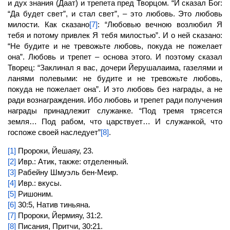
и дух знания (Даат) и трепета пред Творцом. “И сказал Бог:
“Да будет свет”, и стал свет”, – это любовь. Это любовь
милости. Как сказано
[7]
: “Любовью вечною возлюбил Я
тебя и потому привлек Я тебя милостью”. И о ней сказано:
“Не будите и не тревожьте любовь, покуда не пожелает
она”. Любовь и трепет – основа этого. И поэтому сказал
Творец: “Заклинал я вас, дочери Йерушалаима, газелями и
ланями полевыми: не будите и не тревожьте любовь,
покуда не пожелает она”. И это любовь без награды, а не
ради вознаграждения. Ибо любовь и трепет ради получения
награды принадлежит служанке. “Под тремя трясется
земля… Под рабом, что царствует… И служанкой, что
госпоже своей наследует”
[8]
.
[1]
Пророки, Йешаяу, 23.
[2]
Ивр.: Атик, также: отделенный.
[3]
Рабейну Шмуэль бен-Меир.
[4]
Ивр.: вкусы.
[5]
Ришоним.
[6]
30:5, Натив тиньяна.
[7]
Пророки, Йермияу, 31:2.
[8]
Писания, Притчи, 30:21.