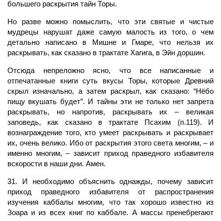
большего раскрытия тайн Торы.
Но разве можно помыслить, что эти святые и чистые
мудрецы нарушат даже самую малость из того, о чем
детально написано в Мишне и Гмаре, что нельзя их
раскрывать, как сказано в трактате Хагига, в Эйн доршин.
Отсюда непреложно ясно, что все написанные и
отпечатанные книги суть вкусы Торы, которые Древний
скрыл изначально, а затем раскрыл, как сказано: “Нёбо
пищу вкушать будет”. И тайны эти не только нет запрета
раскрывать, но напротив, раскрывать их – великая
заповедь, как сказано в трактате Псахим (п.119). И
вознаграждение того, кто умеет раскрывать и раскрывает
их, очень велико. Ибо от раскрытия этого света многим, – и
именно многим, – зависит приход праведного избавителя
вскорости в наши дни. Амен.
31. И необходимо объяснить однажды, почему зависит
приход праведного избавителя от распространения
изучения каббалы многим, что так хорошо известно из
Зоара и из всех книг по каббале. А массы пренебрегают