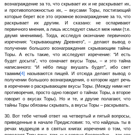
вознаграждение за то, что скрывает их и не раскрывает их,
и противоположностью их, – вкусами Торы, постигающий
которые берет все это огромное вознаграждение за то, что
раскрывает их другим. И сказано: не оспаривают
первичного мнения, а лишь исследуют смысл меж ними (т.е.
двумя мнениями). Тогда, исследуя окончание первичного
изречения: “скрывающему Древнего”, – делают вывод о
получении большого вознаграждения скрывающим тайны
Торы. А есть такие, что исследуют изречение: “И есть
будет досыта”, что означает вкусы Торы, – и это тайна
написанного: “И нёбо пищу вкушать будет”, ибо свет
таамим
[4]
называются пищей. И отсюда делают вывод о
получении большого вознаграждения, о котором идет речь
в изречении о раскрывающем вкусы Торы. (Между ними нет
противоречия, просто одно говорит о тайнах Торы, а второе
говорит о вкусах Торы). Но и те, и другие полагают, что
тайны Торы обязаны скрывать, а вкусы Торы – раскрывать.
30. Вот тебе четкий ответ на четвертый и пятый вопросы,
приведенные в начале Предисловия: то, что найдешь ты в
речах мудрецов и в святых книгах изречения о том, что
передают Тору лишь тем, чье сердце беспокойно, – так это