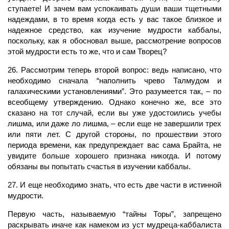
ступаете! И зачем вам успокаивать души ваши тщетными
надеждами, в то время когда есть у вас такое близкое и
надежное средство, как изучение мудрости каббалы,
поскольку, как я обосновал выше, рассмотрение вопросов
этой мудрости есть то же, что и сам Творец?
26. Рассмотрим теперь второй вопрос: ведь написано, что
необходимо сначала “наполнить чрево Талмудом и
галахическими установлениями”. Это разумеется так, – по
всеобщему утверждению. Однако конечно же, все это
сказано на тот случай, если вы уже удостоились учебы
лишма, или даже ло лишма, – если еще не завершили трех
или пяти лет. С другой стороны, по прошествии этого
периода времени, как предупреждает вас сама Брайта, не
увидите больше хорошего признака никогда. И потому
обязаны вы попытать счастья в изучении каббалы.
27. И еще необходимо знать, что есть две части в истинной
мудрости.
Первую часть, называемую “тайны Торы”, запрещено
раскрывать иначе как намеком из уст мудреца-каббалиста