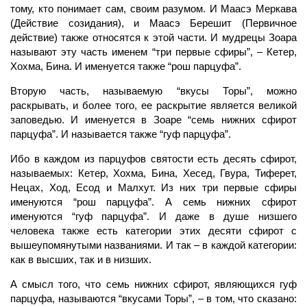
тому, кто понимает сам, своим разумом. И Маасэ Меркава
(Действие созидания), и Маасэ Берешит (Первичное
действие) также относятся к этой части. И мудрецы Зоара
называют эту часть именем “три первые сфиры”, – Кетер,
Хохма, Бина. И именуется также “рош парцуфа”.
Вторую часть, называемую “вкусы Торы”, можно
раскрывать, и более того, ее раскрытие является великой
заповедью. И именуется в Зоаре “семь нижних сфирот
парцуфа”. И называется также “гуф парцуфа”.
Ибо в каждом из парцуфов святости есть десять сфирот,
называемых: Кетер, Хохма, Бина, Хесед, Гвура, Тиферет,
Нецах, Ход, Есод и Малхут. Из них три первые сфиры
именуются “рош парцуфа”. А семь нижних сфирот
именуются “гуф парцуфа”. И даже в душе низшего
человека также есть категории этих десяти сфирот с
вышеупомянутыми названиями. И так – в каждой категории:
как в высших, так и в низших.
А смысл того, что семь нижних сфирот, являющихся гуф
парцуфа, называются “вкусами Торы”, – в том, что сказано: