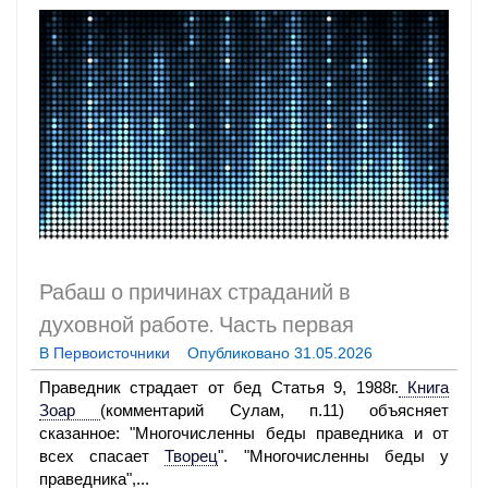
Рабаш
о причинах страданий в
духовной работе. Часть первая
В
Первоисточники
Опубликовано
31.05.2026
Праведник страдает от бед Статья 9, 1988г
.
Книга
Зоар
(
комментарий Сулам, п.11) объясняет
сказанное: "Многочисленны беды праведника и от
всех спасает
Творец
"
. "Многочисленны беды у
праведника",...