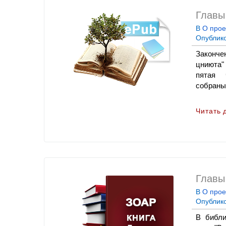
Главы 
В
О прое
Опублик
Законче
цниюта" 
пятая ч
собраны 
Читать 
Главы
В
О прое
Опублик
В библи