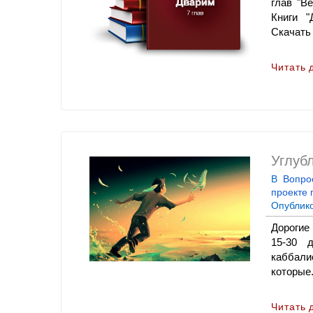
глав "В
Книги "
Скачать 
Читать 
Углуб
В
Вопро
проекте 
Опублик
Дорогие
15-30 
каббалис
которые.
Читать 