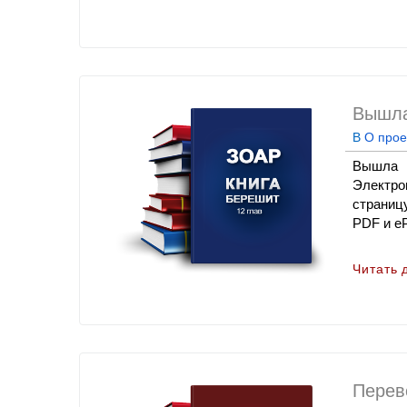
Вышла 
В
О прое
Вышла в
Электро
страниц
PDF и e
Читать 
Перев