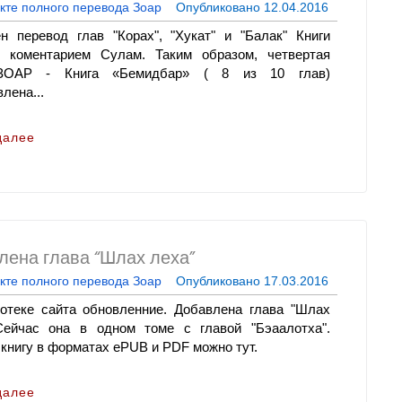
кте полного перевода Зоар
Опубликовано
12.04.2016
н перевод глав "Корах", "Хукат" и "Балак" Книги
коментарием Сулам. Таким образом, четвертая
ЗОАР - Книга «Бемидбар» ( 8 из 10 глав)
лена...
далее
лена глава “Шлах леха”
кте полного перевода Зоар
Опубликовано
17.03.2016
отеке сайта обновленние. Добавлена глава "Шлах
Сейчас она в одном томе с главой "Бэаалотха".
 книгу в форматах ePUB и PDF можно тут.
далее