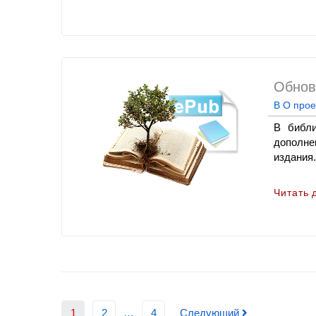
Обнов
В
О прое
В библи
дополне
издания.
Читать 
1
2
…
4
Следующий