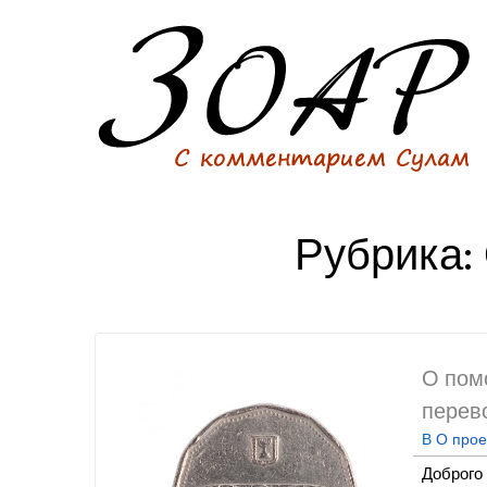
Рубрика:
О пом
перев
В
О прое
Доброго