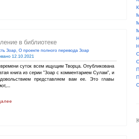
К
М
М
М
Н
ление в библиотеке
Н
ть Зоар
,
О проекте полного перевода Зоар
О
овано
12.10.2021
О
 времени суток всем ищущим Творца. Опубликована
П
атая книга из серии "Зоар с комментарием Сулам", и
П
довольствием представляем вам ее. Это главы
т,...
далее