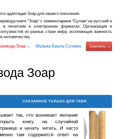
это адаптация Зоар для нашего поколения.
еревода книги "Зоар" с комментарием "Сулам" на русский и
 в печатном и электронном форматах. Организация и
энтузиастов из разных стран мира, осознающих важность
ия человечества
еревода Зоар
Музыка Бааль Сулама
Скачать
вода Зоар
СКАЗАННОЕ ТОЛЬКО ДЛЯ ТЕБЯ
ывает так, что возникает
желание
открыть книгу на случайной
транице и начать читать. И часто
менно там содержится ответ на