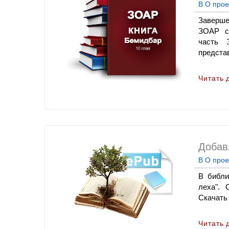
В
О прое
Заверше
ЗОАР с 
часть 
представ
Читать 
Добав
В
О прое
В библи
леха". 
Скачать
Читать 