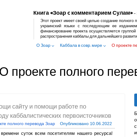
Книга «Зоар c комментарием Сулам»
– 
Этот проект имеет своей целью создание полного п
украинский языки с последующим ее изданием
финансирование проекта осуществляется группой 
распространения каббалы для дальнейшего развит
О Зоар
Каббала в совр. мире
О проекте п
О проекте полного пере
ощи сайту и помощи работе по
Б
оду каббалистических первоисточников
кте полного перевода Зоар
Опубликовано
10.06.2022
с
и
 времени суток всем посетителям нашего ресурса!