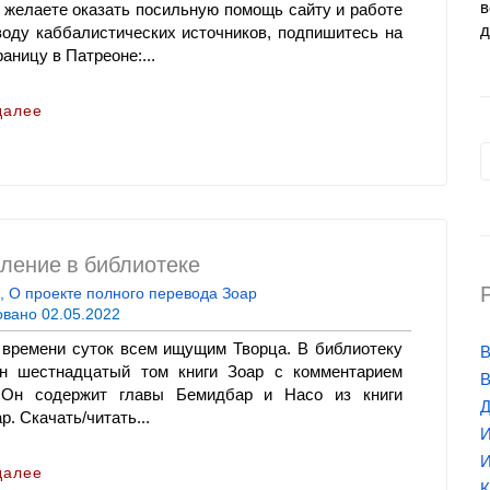
в
 желаете оказать посильную помощь сайту и работе
д
воду каббалистических источников, подпишитесь на
аницу в Патреоне:...
далее
ление в библиотеке
,
О проекте полного перевода Зоар
овано
02.05.2022
 времени суток всем ищущим Творца. В библиотеку
В
н шестнадцатый том книги Зоар с комментарием
В
 Он содержит главы Бемидбар и Насо из книги
Д
. Скачать/читать...
И
И
далее
К