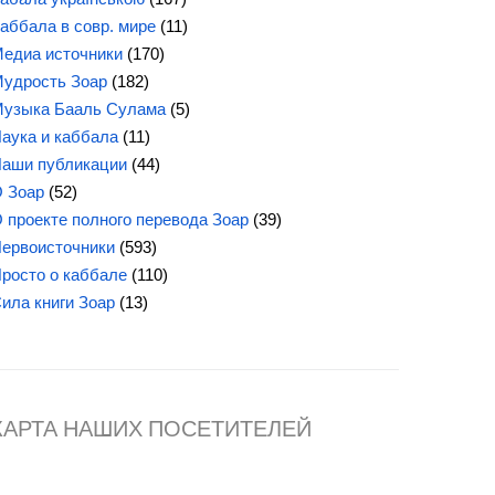
аббала в совр. мире
(11)
едиа источники
(170)
удрость Зоар
(182)
узыка Бааль Сулама
(5)
аука и каббала
(11)
аши публикации
(44)
 Зоар
(52)
 проекте полного перевода Зоар
(39)
ервоисточники
(593)
росто о каббале
(110)
Сила
книги Зоар
(13)
КАРТА НАШИХ ПОСЕТИТЕЛЕЙ