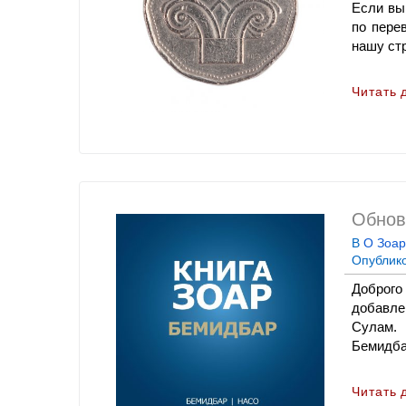
Если вы
по пере
нашу стр
Читать 
Обнов
В
О Зоар
Опублик
Доброго
добавле
Сулам.
Бемидбар
Читать 