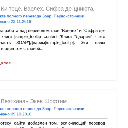
Ки теце, Ваелех, Сифра де-цниюта.
кте полного перевода Зоар
,
Первоисточники
овано
23.11.2016
на работа над переводом глав "Ваелех" и "Сифра де-
книги [simple_tooltip content='Книга "Дварим" - это
асть ЗОАР']Дварим[/simple_tooltip]. Эти главы
в один том с главой...
далее
 Веэтханан Экев Шофтим
кте полного перевода Зоар
,
Первоисточники
овано
09.10.2016
отеку сайта добавлен том, включающий перевод