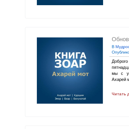
Обнов
В
Мудрос
Опублик
Доброго
пятнадц
мы с у
Ахарей мо
Читать 