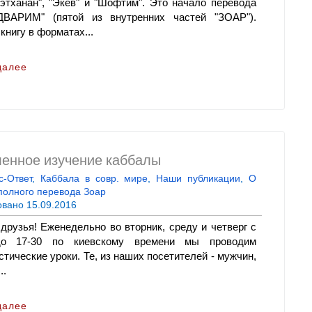
еэтханан", "Экев" и "Шофтим". Это начало перевода
ДВАРИМ" (пятой из внутренних частей "ЗОАР").
книгу в форматах...
далее
ленное изучение каббалы
с-Ответ
,
Каббала в совр. мире
,
Наши публикации
,
О
полного перевода Зоар
овано
15.09.2016
 друзья! Еженедельно во вторник, среду и четверг с
до 17-30 по киевскому времени мы проводим
тические уроки. Те, из наших посетителей - мужчин,
..
далее