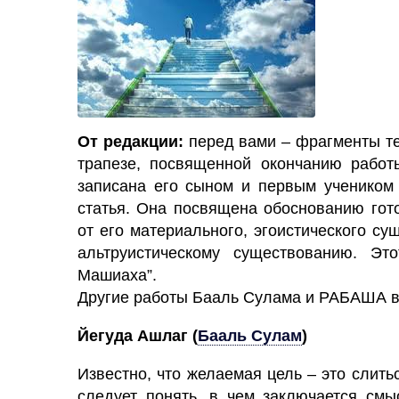
От редакции:
перед вами – фрагменты те
трапезе, посвященной окончанию работ
записана его сыном и первым учеником
статья. Она посвящена обоснованию гот
от его материального, эгоистического с
альтруистическому существованию. Эт
Машиаха”.
Другие работы Бааль Сулама и РАБАША в
Йегуда Ашлаг
(
Бааль Сулам
)
Известно, что желаемая цель – это слитьс
следует понять, в чем заключается смы