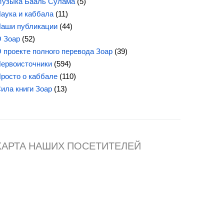
узыка Бааль Сулама
(5)
аука и каббала
(11)
аши публикации
(44)
 Зоар
(52)
 проекте полного перевода Зоар
(39)
ервоисточники
(594)
росто о каббале
(110)
Сила
книги Зоар
(13)
КАРТА НАШИХ ПОСЕТИТЕЛЕЙ