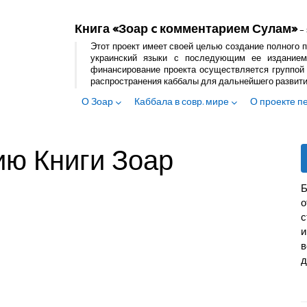
Книга «Зоар c комментарием Сулам»
– 
Этот проект имеет своей целью создание полного п
украинский языки с последующим ее изданием
финансирование проекта осуществляется группой 
распространения каббалы для дальнейшего развит
О Зоар
Каббала в совр. мире
О проекте п
ию Книги Зоар
Б
с
и
в
д