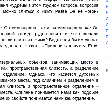
М
меня мудрецы в этом трудном вопросе, вопросив
Н
е можно слиться с Ним? Разве Он не «огонь
Н
О
О
ак Он милосерден, так и ты милосерден, как Он
П
 первый взгляд, трудно понять, из чего сделали
П
ано: «и слиться с Ним»? Ведь если бы имелось в
следовало сказать: «Прилепись к путям Его».
атериальных объектов, занимающих
место
в
 как пространственная близость, а разделение
 отдаление. Однако, что касается духовных
никакого места, под слиянием и разделением в
ая близость и пространственное отдаление –
места. Слияние понимается нами как подобие
ие их свойств понимается нами как отдаление.