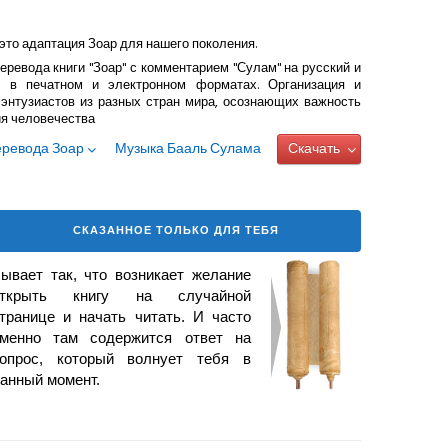
это адаптация Зоар для нашего поколения.
еревода книги "Зоар" с комментарием "Сулам" на русский и
 в печатном и электронном форматах. Организация и
энтузиастов из разных стран мира, осознающих важность
ия человечества
еревода Зоар
Музыка Бааль Сулама
Скачать
СКАЗАННОЕ ТОЛЬКО ДЛЯ ТЕБЯ
ывает так, что возникает
желание
открыть книгу на случайной
транице и начать читать. И часто
менно там содержится ответ на
опрос, который волнует тебя в
анный момент.