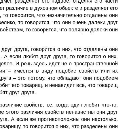
дмет, разделяет его надвое, отделяя его части
ает различие в духовном объекте и разделяет его
, то говорится, что незначительно отдалены они
велико, то говорится, что они очень далеки друг
войствам, то говорится, что полярно далеки они
друг друга, говорится о них, что отдалены они
а. А если любят друг друга, то говорится о них,
целое. И речь здесь идет не о пространственной
ии – имеется в виду подобие свойств или их
друга – это потому, что обладают они подобием
юбит его товарищ, и ненавидит все, что товарищ
бят друг друга.
азличие свойств, т.е. когда один любит что-то,
ре этого различия свойств ненавистны они друг
руга. А если же противоположны они настолько,
товарищу, то говорится о них, что разделены они