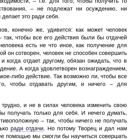
ходимости, – т.е. для того, чтобы получить то
ствования, – не подлежат ни осуждению, ни
 делает это ради себя.
ов, конечно же, удивится: как может
человек
– так, чтобы все его действия были бы отдачей
человека есть не что иное, как получение для
рой он сотворен, человек не способен совершить
и когда отдает другому, обязан ожидать, что в
ждение. А когда удовлетворен вознаграждением,
кое-либо действие. Так возможно ли, чтобы все
о, чтобы отдавать другим, и ничего – для
ь трудно, и не в силах человека изменить свою
бы получать только для себя. И нечего думать,
тивоположную – так, чтобы ничего не получать
ько
ради отдачи
.
Но потому
Творец
и дал нам
с ее помощью мы смогли бы научиться совершать