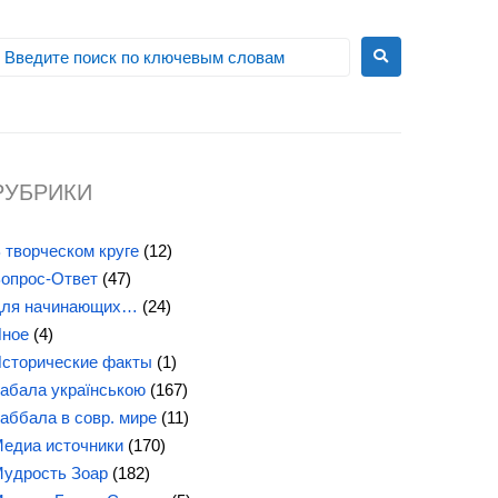
РУБРИКИ
 творческом круге
(12)
опрос-Ответ
(47)
ля начинающих…
(24)
ное
(4)
сторические факты
(1)
абала українською
(167)
аббала в совр. мире
(11)
едиа источники
(170)
удрость Зоар
(182)