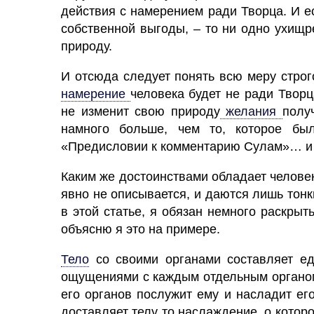
действия с намерением ради Творца. И е
собственной выгоды, – то ни одно ухищ
природу.
И отсюда следует понять всю меру строг
намерение
человека будет не ради Творц
не изменит свою природу
желания
полу
намного больше, чем то, которое бы
«Предисловии к комментарию Сулам»… и н
Каким же достоинствами обладает
человек
явно не описывается, и даются лишь тонк
в этой статье, я обязан немного раскрыт
объясню я это на примере.
Тело
со своими органами составляет е
ощущениями с каждым отдельным органом.
его органов послужит ему и насладит его
доставляет телу то наслаждение, о которо