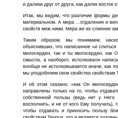
и далеки друг от друга, как далек восток о
Итак, мы видим, что различие формы де
материальном. А мера …отдаления и вел
свойств меж ними. Мера же их слияния за
Таким образом, мы понимаем, наск
объяснивших, что написанное «и слиться 
милосерден, так и ты милосерден, как О
смысла, а наоборот, истолковали написа
вообще не истолковывается иначе, как по
мы уподобляем свои свойства свойствам 
И об этом сказано: «как Он милосерден
направлены только на то, чтобы отдават
собственной пользы (ведь нет у Него
восполнить, и не от кого Ему получать),
чтобы отдавать и приносить пользу бл
свойствам Творца, что и является духовн