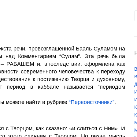
кста речи, провозглашенной Бааль Суламом на
ы над Комментарием “Сулам”. Эта речь была
 – РАБАШЕМ и, впоследствии, оформлена как
В
овности современного человечества к переходу
В
уществования к постижению Творца и духовному,
Д
от период в каббале называется “периодом
И
И
ы можете найти в рубрике
“Первоисточники”
.
К
К
М
я с Творцом, как сказано: «и слиться с Ним». И
М
сл этого слияния с Творцом. Но разве мысль