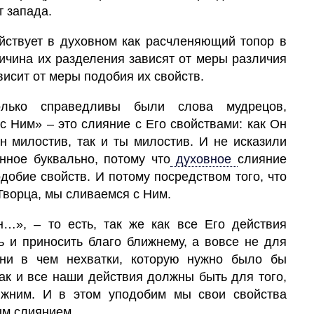
т запада.
йствует в духовном как расчленяющий топор в
ичина их разделения зависят от меры различия
висит от меры подобия их свойств.
олько справедливы были слова мудрецов,
с Ним» – это слияние с Его свойствами: как Он
н милостив, так и ты милостив. И не исказили
нное буквально, потому что
духовное
слияние
добие свойств. И потому посредством того, что
Творца, мы сливаемся с Ним.
…», – то есть, так же как все Его действия
ь и приносить благо ближнему, а вовсе не для
 ни в чем нехватки, которую нужно было бы
 так и все наши действия должны быть для того,
ижним. И в этом уподобим мы свои свойства
ым слиянием.