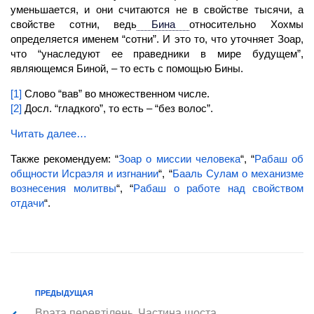
уменьшается, и они считаются не в свойстве тысячи, а
свойстве сотни, ведь
Бина
относительно Хохмы
определяется именем “сотни”. И это то, что уточняет Зоар,
что “унаследуют ее праведники в мире будущем”,
являющемся Биной, – то есть с помощью Бины.
[1]
Слово “вав” во множественном числе.
[2]
Досл. “гладкого”, то есть – “без волос”.
Читать далее…
Также рекомендуем: “
Зоар о миссии человека
“, “
Рабаш об
общности Исраэля и изгнании
“, “
Бааль Сулам о механизме
вознесения молитвы
“, “
Рабаш о работе над свойством
отдачи
“.
ПРЕДЫДУЩАЯ