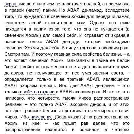
экран
высшего ни в чем не властвует над ней, а посему она
в правой (части) паним. Но АВАЯ де-ламэд, вследствие
того, что нуждается в свечении Хохмы для передачи ламэд
считается левой относительно мэм. Однако она тоже
находится в паним из-за того, что она не нуждается (в
свечении Хохмы) для самой себя. И страдает от экрана в
основном только АВАЯ де-цади, которой необходимо
свечение Хохмы для себя. В силу этого она в ахораим рош.
Смотри там. И поэтому главная сила свойства белизны, – а
это аспект свечения Хохмы гальгальты в тайне ее белой
“кожи”, свойство отраженного света до попадания в круму
де-авира, не получающее от нее уменьшения света, –
определяется только в ее третьей АВАЯ, являющейся
АВАЯ ахораим де-рош. Ибо две АВАЯ де-паним – это
только
свойство отдачи
в АВАЯ ахораим рош. И это то, что
написано, что четыреста тысяч миров распространения
белизны – это только АВАЯ ахораим де-рош, и от этих
четырех тропинок белизны протягиваются четыреста тысяч
миров. Ибо
намерение
(Зоар указать) на распространение
Хохмы из нее, – как пишет рав далее, что это
распространение находится в основном в четырех