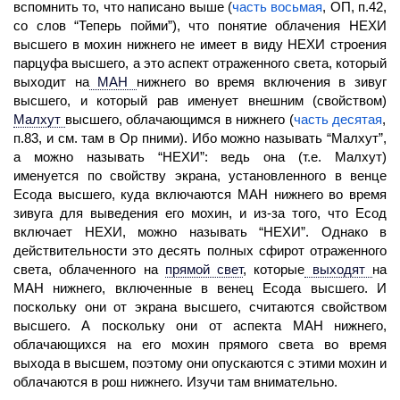
вспомнить то, что написано выше (
часть восьмая
, ОП, п.42,
со слов “Теперь пойми”), что понятие облачения НЕХИ
высшего в мохин нижнего не имеет в виду НЕХИ строения
парцуфа высшего, а это аспект отраженного света, который
выходит на
МАН
нижнего во время включения в зивуг
высшего, и который рав именует внешним (свойством)
Малхут
высшего, облачающимся в нижнего (
часть десятая
,
п.83, и см. там в Ор пними). Ибо можно называть “Малхут”,
а можно называть “НЕХИ”: ведь она (т.е. Малхут)
именуется по свойству экрана, установленного в венце
Есода высшего, куда включаются МАН нижнего во время
зивуга для выведения его мохин, и из-за того, что Есод
включает НЕХИ, можно называть “НЕХИ”. Однако в
действительности это десять полных сфирот отраженного
света, облаченного на
прямой свет
,
которые
выходят
на
МАН нижнего, включенные в венец Есода высшего. И
поскольку они от экрана высшего, считаются свойством
высшего. А поскольку они от аспекта МАН нижнего,
облачающихся на его мохин прямого света во время
выхода в высшем, поэтому они опускаются с этими мохин и
облачаются в рош нижнего. Изучи там внимательно.