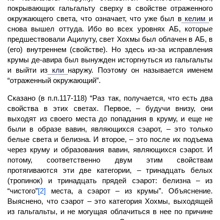
покрывающих гальгальту сверху в свойстве отраженного
окружающего света, что означает, что уже был в
келим
и
снова вышел оттуда. Ибо во всех уровнях АБ, которые
предшествовали Ацилуту, свет Хохмы был облачен в АБ, в
(его) внутреннем (свойстве). Но здесь из-за исправления
крумы де-авира был вынужден исторгнуться из гальгальты
и выйти из
кли
наружу. Поэтому он называется именем
“отраженный окружающий”.
Сказано (в п.п.117-118) “Раз так, получается, что есть два
свойства в этих светах. Первое, – будучи внизу, они
выходят
из своего места до попадания в круму, и еще не
были в образе вавин, являющихся сэарот, – это только
белые света и белизна. И второе, – это после их подъема
через круму и образования вавин, являющихся сэарот. И
потому, соответственно двум этим свойствам
протягиваются эти две категории, – тринадцать белых
(тропинок) и тринадцать прядей сэарот: белизна – из
“чистого”
[2]
места, а сэарот – из крумы”. Объяснение.
Выяснено, что сэарот – это категория Хохмы, выходящей
из гальгальты, и не могущая облачиться в нее по причине