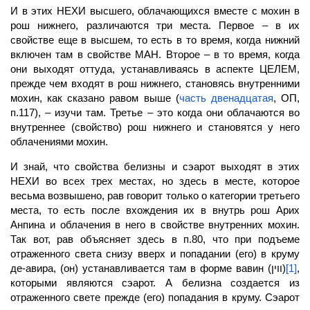
И в этих НЕХИ высшего, облачающихся вместе с мохин в
рош нижнего, различаются три места. Первое – в их
свойстве еще в высшем, то есть в то время, когда нижний
включен там в свойстве
МАН.
Второе – в то время, когда
они
выходят
оттуда, устанавливаясь в аспекте ЦЕЛЕМ,
прежде чем входят в рош нижнего, становясь внутренними
мохин, как сказано равом выше (
часть двенадцатая
, ОП,
п.117), – изучи там. Третье – это когда они облачаются во
внутреннее (свойство) рош нижнего и становятся у него
облачениями мохин.
И знай, что свойства белизны и сэарот
выходят
в этих
НЕХИ во всех трех местах, но здесь в месте, которое
весьма возвышено, рав говорит только о категории третьего
места, то есть после вхождения их в внутрь рош Арих
Анпина и облачения в него в свойстве внутренних мохин.
Так вот, рав объясняет здесь в п.80, что при подъеме
отраженного света снизу вверх и попадании (его) в круму
де-авира, (он) устанавливается там в форме вавин (ווין)
[1]
,
которыми являются сэарот. А белизна создается из
отраженного свете прежде (его) попадания в круму. Сэарот