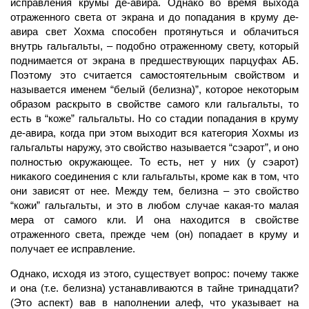
исправления крумы де-авира. Однако во время выхода
отраженного света от экрана и до попадания в круму де-
авира свет Хохма способен протянуться и облачиться
внутрь гальгальты, – подобно отраженному свету, который
поднимается от экрана в предшествующих парцуфах
АБ.
Поэтому это считается самостоятельным свойством и
называется именем “белый (белизна)”, которое некоторым
образом раскрыто в свойстве самого
кли
гальгальты, то
есть в “коже” гальгальты. Но со стадии попадания в круму
де-авира, когда при этом выходит вся категория Хохмы из
гальгальты наружу, это свойство называется “сэарот”, и оно
полностью окружающее. То есть, нет у них (у сэарот)
никакого соединения с кли гальгальты, кроме как в том, что
они зависят от нее. Между тем, белизна – это свойство
“кожи” гальгальты, и это в любом случае какая-то малая
мера от самого кли. И она находится в свойстве
отраженного света, прежде чем (он) попадает в круму и
получает ее
исправление.
Однако, исходя из этого, существует вопрос: почему также
и она (т.е. белизна) устанавливаются в тайне тринадцати?
(Это аспект) вав в наполнении алеф, что указывает на