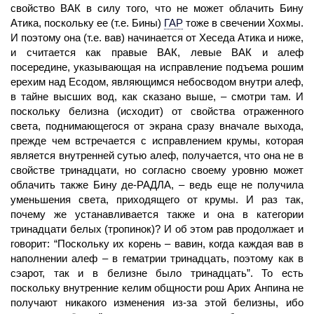
свойство ВАК в силу того, что не может облачить Бину
Атика, поскольку ее (т.е. Бины)
ГАР
тоже в свечении Хохмы.
И поэтому она (т.е. вав) начинается от Хеседа Атика и ниже,
и считается как правые ВАК, левые ВАК и алеф
посередине, указывающая на
исправление
подъема рошим
ерехим над Есодом, являющимся небосводом внутри алеф,
в тайне высших вод, как сказано выше, – смотри там. И
поскольку белизна (исходит) от свойства отраженного
света, поднимающегося от экрана сразу вначале выхода,
прежде чем встречается с исправлением крумы, которая
является внутренней сутью алеф, получается, что она не в
свойстве тринадцати, но согласно своему уровню может
облачить также Бину де-РАДЛА, – ведь еще не получила
уменьшения света, приходящего от крумы. И раз так,
почему же устанавливается также и она в категории
тринадцати белых (тропинок)? И об этом рав продолжает и
говорит: “Поскольку их корень – вавин, когда каждая вав в
наполнении алеф – в гематрии тринадцать, поэтому как в
сэарот, так и в белизне было тринадцать”. То есть
поскольку внутренние
келим
общности рош Арих Анпина не
получают никакого изменения из-за этой белизны, ибо