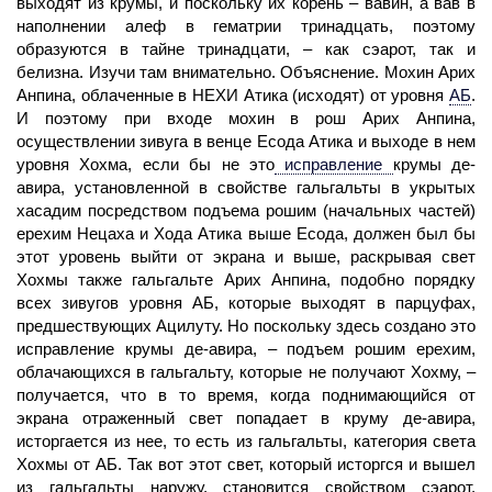
выходят из крумы, и поскольку их корень – вавин, а вав в
наполнении алеф в гематрии тринадцать, поэтому
образуются в тайне тринадцати, – как сэарот, так и
белизна. Изучи там внимательно. Объяснение. Мохин Арих
Анпина, облаченные в НЕХИ Атика (исходят) от уровня
АБ
.
И поэтому при входе мохин в рош Арих Анпина,
осуществлении зивуга в венце Есода Атика и выходе в нем
уровня Хохма, если бы не это
исправление
крумы де-
авира, установленной в свойстве гальгальты в укрытых
хасадим посредством подъема рошим (начальных частей)
ерехим Нецаха и Хода Атика выше Есода, должен был бы
этот уровень выйти от экрана и выше, раскрывая свет
Хохмы также гальгальте Арих Анпина, подобно порядку
всех зивугов уровня АБ, которые выходят в парцуфах,
предшествующих Ацилуту. Но поскольку здесь создано это
исправление крумы де-авира, – подъем рошим ерехим,
облачающихся в гальгальту, которые не получают Хохму, –
получается, что в то время, когда поднимающийся от
экрана отраженный свет попадает в круму де-авира,
исторгается из нее, то есть из гальгальты, категория света
Хохмы от АБ. Так вот этот свет, который исторгся и вышел
из гальгальты наружу, становится свойством сэарот,