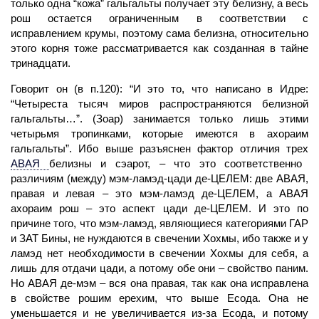
только одна “кожа” гальгальты получает эту белизну, а весь
рош остается ограниченным в соответствии с
исправлением крумы, поэтому сама белизна, относительно
этого корня тоже рассматривается как созданная в тайне
тринадцати.
Говорит он (в п.120): “И это то, что написано в Идре:
“Четыреста тысяч миров распространяются белизной
гальгальты…”. (Зоар) занимается только лишь этими
четырьмя тропинками, которые имеются в ахораим
гальгальты”. Ибо выше разъяснен фактор отличия трех
АВАЯ
белизны и сэарот, – что это соответственно
различиям (между) мэм-ламэд-цади де-ЦЕЛЕМ: две АВАЯ,
правая и левая – это мэм-ламэд де-ЦЕЛЕМ, а АВАЯ
ахораим рош – это аспект цади де-ЦЕЛЕМ. И это по
причине того, что мэм-ламэд, являющиеся категориями
ГАР
и ЗАТ Бины, не нуждаются в свечении Хохмы, ибо также и у
ламэд нет необходимости в свечении Хохмы для себя, а
лишь для отдачи цади, а потому обе они – свойство паним.
Но АВАЯ де-мэм – вся она правая, так как она исправлена
в свойстве рошим ерехим, что выше Есода. Она не
уменьшается и не увеличивается из-за Есода, и потому