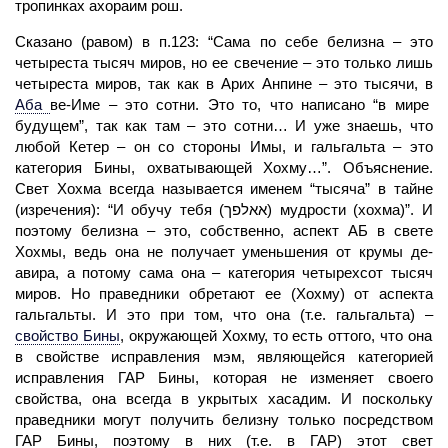
тропинках ахораим рош.
Сказано (равом) в п.123: “Сама по себе белизна – это
четыреста тысяч миров, но ее свечение – это только лишь
четыреста миров, так как в Арих Анпине – это тысячи, в
Аба
ве-Име – это сотни. Это то, что написано “в мире
будущем”, так как там – это сотни… И уже знаешь, что
любой Кетер – он со стороны Имы, и гальгальта – это
категория Бины, охватывающей Хохму…”. Объяснение.
Свет Хохма всегда называется именем “тысяча” в тайне
(изречения): “И обучу тебя (אאלפך) мудрости (хохма)”. И
поэтому белизна – это, собственно, аспект
АБ
в свете
Хохмы, ведь она не получает уменьшения от крумы де-
авира, а потому сама она – категория четырехсот тысяч
миров. Но праведники обретают ее (Хохму) от аспекта
гальгальты. И это при том, что она (т.е. гальгальта) –
свойство Бины
,
окружающей Хохму, то есть оттого, что она
в свойстве исправления мэм, являющейся категорией
исправления
ГАР
Бины, которая не изменяет своего
свойства, она всегда в укрытых хасадим. И поскольку
праведники могут получить белизну только посредством
ГАР Бины, поэтому в них (т.е. в ГАР) этот свет