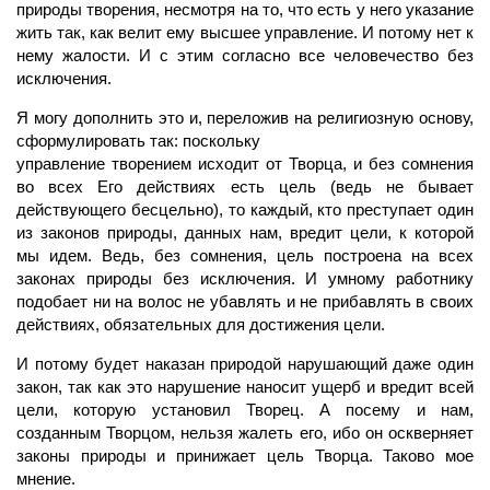
природы творения, несмотря на то, что есть у него указание
жить так, как велит ему высшее управление. И потому нет к
нему жалости. И с этим согласно все человечество без
исключения.
Я могу дополнить это и, переложив на религиозную основу,
сформулировать так: поскольку
управление творением исходит от Творца, и без сомнения
во всех Его действиях есть цель (ведь не бывает
действующего бесцельно), то каждый, кто преступает один
из законов природы, данных нам, вредит цели, к которой
мы идем. Ведь, без сомнения, цель построена на всех
законах природы без исключения. И умному работнику
подобает ни на волос не убавлять и не прибавлять в своих
действиях, обязательных для достижения цели.
И потому будет наказан природой нарушающий даже один
закон, так как это нарушение наносит ущерб и вредит всей
цели, которую установил Творец. А посему и нам,
созданным Творцом, нельзя жалеть его, ибо он оскверняет
законы природы и принижает цель Творца. Таково мое
мнение.