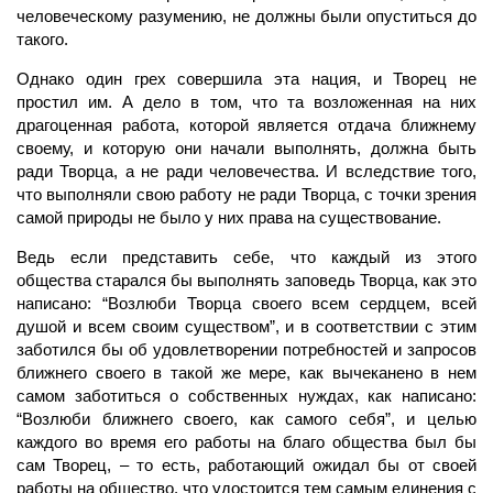
человеческому разумению, не должны были опуститься до
такого.
Однако один грех совершила эта нация, и Творец не
простил им. А дело в том, что та возложенная на них
драгоценная работа, которой является отдача ближнему
своему, и которую они начали выполнять, должна быть
ради Творца, а не ради человечества. И вследствие того,
что выполняли свою работу не ради Творца, с точки зрения
самой природы не было у них права на существование.
Ведь если представить себе, что каждый из этого
общества старался бы выполнять заповедь Творца, как это
написано: “Возлюби Творца своего всем сердцем, всей
душой и всем своим существом”, и в соответствии с этим
заботился бы об удовлетворении потребностей и запросов
ближнего своего в такой же мере, как вычеканено в нем
самом заботиться о собственных нуждах, как написано:
“Возлюби ближнего своего, как самого себя”, и целью
каждого во время его работы на благо общества был бы
сам Творец, – то есть, работающий ожидал бы от своей
работы на общество, что удостоится тем самым единения с