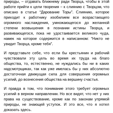
природы, – отдавать ближнему ради Творца, чтобы в этой
работе прийти к цели творения – к слиянию с Творцом, что
описано в статье “Дарование Торы”. Слиянию, которое
приходит к работнику изобилием все возрастающего
огромного наслаждения, умножающегося до желанной
степени возвышения в познании истины Творца, и
развивающегося, пока не удостаивается великого чуда,
намек на которое содержится в написанном: “Никто не
увидит Творца, кроме тебя”.
И представьте себе, что если бы крестьянин и рабочий
чувствовали эту цель во время их труда на благо
общества, то, естественно, не нуждались бы ни в каких
надсмотрщиках, так как уже имелась бы у них абсолютно
достаточная движущая сила для совершения огромных
усилий, до вознесения общества на вершину счастья.
И правда в том, что понимание этого требует огромных
усилий в верном направлении. Но все видят, что нет у них
права на существование, кроме как по законам упрямой
природы, не знающей уступок. И это все, что я хотел
доказать здесь.