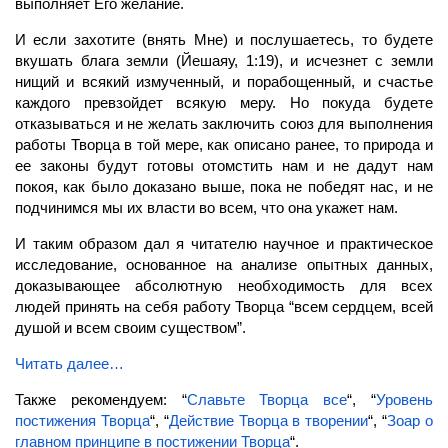
выполняет Его желание.
И если захотите (внять Мне) и послушаетесь, то будете
вкушать блага земли (Йешаяу, 1:19), и исчезнет с земли
нищий и всякий измученный, и порабощенный, и счастье
каждого превзойдет всякую меру. Но покуда будете
отказываться и не желать заключить союз для выполнения
работы Творца в той мере, как описано ранее, то природа и
ее законы будут готовы отомстить нам и не дадут нам
покоя, как было доказано выше, пока не победят нас, и не
подчинимся мы их власти во всем, что она укажет нам.
И таким образом дал я читателю научное и практическое
исследование, основанное на анализе опытных данных,
доказывающее абсолютную необходимость для всех
людей принять на себя работу Творца “всем сердцем, всей
душой и всем своим существом”.
Читать далее…
Также рекомендуем: “
Славьте Творца все
“, “
Уровень
постижения Творца
“, “
Действие Творца в творении
“, “
Зоар о
главном принципе в постижении Творца
“.