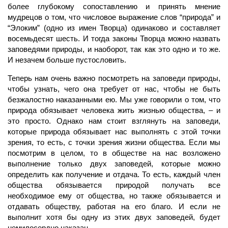
более глубокому сопоставлению и принять мнение
мудрецов о том, что числовое выражение слов “природа” и
“Элоким” (одно из имен Творца) одинаково и составляет
восемьдесят шесть. И тогда законы Творца можно назвать
заповедями природы, и наоборот, так как это одно и то же.
И незачем больше пустословить.
Теперь нам очень важно посмотреть на заповеди природы,
чтобы узнать, чего она требует от нас, чтобы не быть
безжалостно наказанными ею. Мы уже говорили о том, что
природа обязывает человека жить жизнью общества, – и
это просто. Однако нам стоит взглянуть на заповеди,
которые природа обязывает нас выполнять с этой точки
зрения, то есть, с точки зрения жизни общества. Если мы
посмотрим в целом, то в обществе на нас возложено
выполнение только двух заповедей, которые можно
определить как получение и отдача. То есть, каждый член
общества обязывается природой получать все
необходимое ему от общества, но также обязывается и
отдавать обществу, работая на его благо. И если не
выполнит хотя бы одну из этих двух заповедей, будет
немилосердно наказан.