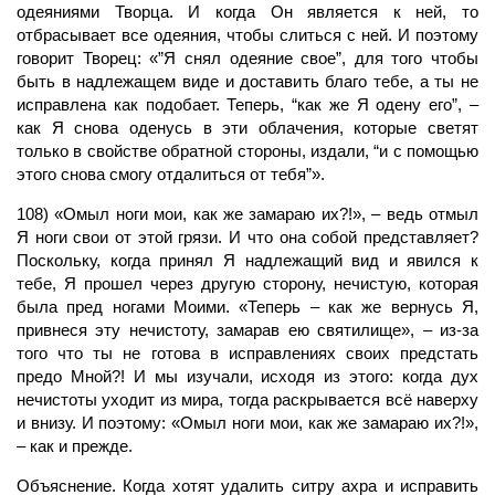
одеяниями Творца. И когда Он является к ней, то
отбрасывает все одеяния, чтобы слиться с ней. И поэтому
говорит
Творец:
«”Я снял одеяние свое”, для того чтобы
быть в надлежащем виде и доставить благо тебе, а ты не
исправлена как подобает. Теперь, “как же Я одену его”, –
как Я снова оденусь в эти облачения, которые светят
только в свойстве обратной стороны, издали, “и с помощью
этого снова смогу отдалиться от тебя”».
108) «Омыл ноги мои, как же замараю их?!», – ведь отмыл
Я ноги свои от этой грязи. И что она собой представляет?
Поскольку, когда принял Я надлежащий вид и явился к
тебе, Я прошел через другую сторону, нечистую, которая
была пред ногами Моими. «Теперь – как же вернусь Я,
привнеся эту нечистоту, замарав ею святилище», – из-за
того что ты не готова в исправлениях своих предстать
предо Мной?! И мы изучали, исходя из этого: когда дух
нечистоты уходит из мира, тогда раскрывается всё наверху
и внизу. И поэтому: «Омыл ноги мои, как же замараю их?!»,
– как и прежде.
Объяснение. Когда хотят удалить ситру ахра и исправить