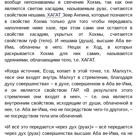
вообще непознаваемы в свечении Хохма, так как они
являются светом хасадим, называемым руах, считаются
свойством нешама.
ХАГАТ
Зеир Анпина, которые познаются
в свойстве Хохма только для того чтобы передавать
наполнение
ниже хазе, при этом сами они остаются в
свойстве хасадим, укрытых от Хохмы, считаются
свойством гуф (тело). И нешама (душа), высшие Аба ве-
Има, облачены в него. Нецах и Ход, в которых
раскрывается Хохма для них самих, называются
одеяниями, облачающими тело, т.е. ХАГАТ.
«Когда источник, Есод, копает в этой точке, т.е. Малхут»,
«все они входят внутрь
Малхут
в стремлении, благодаря
духу совершенства» – в духе, совершенном в
Аба
ве
-Има,
и он является свойством
ГАР.
«В результате этого
стремления они входят в нее», – т.е. она является
внутренним свойством, исходящим от души, облаченной в
нее, т.е. Аба ве-Има, «но не посредством чего-то другого», –
не посредством тела или облачений.
«И всё это передается через дух (руах)» – всё передается
через дух (руах) совершенства высших
Аба
ве
-Има,
«а не