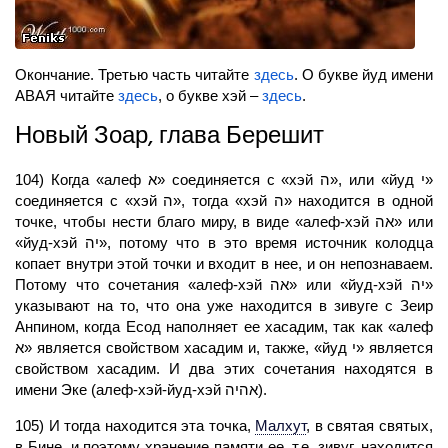
Окончание. Третью часть читайте
здесь
. О букве йуд имени
АВАЯ
читайте
здесь
, о букве хэй –
здесь
.
Новый Зоар, глава Берешит
104) Когда «алеф א» соединяется с «хэй ה», или «йуд י»
соединяется с «хэй ה», тогда «хэй ה» находится в одной
точке, чтобы нести благо миру, в виде «алеф-хэй אה» или
«йуд-хэй יה», потому что в это время источник колодца
копает внутри этой точки и входит в нее, и он непознаваем.
Потому что сочетания «алеф-хэй אה» или «йуд-хэй יה»
указывают на то, что она уже находится в зивуге с Зеир
Анпином, когда Есод наполняет ее хасадим, так как «алеф
א» является свойством хасадим и, также, «йуд י» является
свойством хасадим. И два этих сочетания находятся в
имени Эке (алеф-хэй-йуд-хэй אהיה).
105) И тогда находится эта точка,
Малхут
,
в святая святых,
в Бине, и поэтому хранение памяти ее, т.е. зивуг, находится