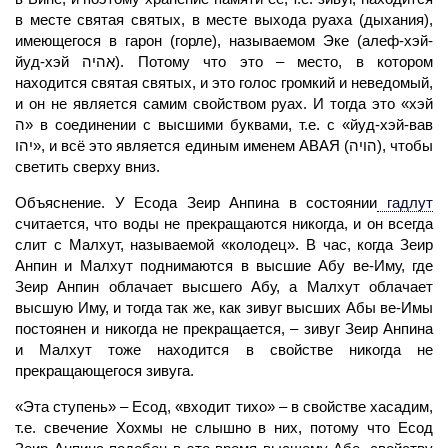
в месте святая святых, в месте выхода руаха (дыхания),
имеющегося в гарон (горле), называемом Эке (алеф-хэй-
йуд-хэй אהיה). Потому что это – место, в котором
находится святая святых, и это голос громкий и неведомый,
и он не является самим свойством руах. И тогда это «хэй
ה» в соединении с высшими буквами, т.е. с «йуд-хэй-вав
יהו», и всё это является единым именем
АВАЯ
(הויה), чтобы
светить сверху вниз.
Объяснение. У Есода Зеир Анпина в состоянии
гадлут
считается, что воды не прекращаются никогда, и он всегда
слит с
Малхут,
называемой «колодец». В час, когда Зеир
Анпин и Малхут поднимаются в высшие Абу ве-Иму, где
Зеир Анпин облачает высшего Абу, а Малхут облачает
высшую Иму, и тогда так же, как зивуг высших Абы ве-Имы
постоянен и никогда не прекращается, – зивуг Зеир Анпина
и Малхут тоже находится в свойстве никогда не
прекращающегося зивуга.
«Эта ступень» – Есод, «входит тихо» – в свойстве хасадим,
т.е. свечение Хохмы не слышно в них, потому что Есод