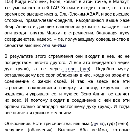
106) Когда источник, Есод, копает в этой точке, в
Малхут,
т.е. уменьшает в ней
ГАР
Хохмы и входит в нее, то в это
время все высшие имена, Эль-Элоким
-АВАЯ,
и все высшие
стороны, правая-левая-средняя, находящиеся выше хазе
Зеир Анпина и дающие
наполнение
укрытых хасадим, все
они входят внутрь Малхут в стремлении, благодаря духу
совершенства, наверх, – т.е. получающему совершенство в
свойстве высших
Аба
ве
-
Има
.
В результате этого стремления они входят в нее, но не
посредством чего-то другого. И всё это передается через
дух (руах), а не через
тело
(
гуф
)
. Подобно мужу,
оставляющему все свои облачения в час, когда он входит в
соединение с женой своей. И так же здесь все эти
строения, находящиеся наверху и внизу, окружают ее
издалека и укрывают ее, и муж ее, Зеир Анпин, оставляет
их всех. И поэтому входят в соединение с ней все эти
органы только благодаря настоящему духу (руах). И тогда
всё является единым желанием.
Объяснение. Есть три свойства: нешама
(
душа
)
, гуф
(
тело)
,
левушим (облачения). Высшие
Аба
ве
-Има,
которые