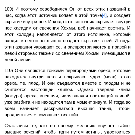
109) И поэтому освободился Он от всех этих названий в
час, когда этот источник копает в этой точке
[4]
, и создает
скрытие внутри нее. И когда этот источник скрывает внутри
нее хасадим от свечения Хохмы, всё начинает светить. И
этот колодец наполняется от этого источника, который
входит в него и неслышно создает скрытие в ней. И тогда
эти названия укрывают ее, и распространяются в правой и
левой сторонах также и со свечением Хохмы, имеющимся в
левой линии.
110) Они являются тонкими перегородками ореха, которые
находятся внутри него и покрывают ядро (моах) этого
ореха, т.е. плод. И они съедаются вместе с плодом и не
считаются настоящей клипой. Однако твердая клипа
(кожура) ореха, внешняя, являющаяся настоящей клипой,
уже разбита и не находится там в момент зивуга. И тогда во
всём начинает раскрываться высшая тайна, чтобы
продвигаться с помощью этих тайн.
Счастливы те, кто по своему желанию изучает тайны
высших речений, чтобы идти путем истины, удостоиться