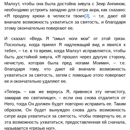
Малхут,
чтобы она была достойна зивуга с Зеир Анпином,
необходимо устроить западню для ситра ахра, как сказано:
«Я продену крюки в челюсти твои»
[3]
, – т.е. дают ей
вначале возможность ухватиться за святость, и благодаря
этому окончательно повергают ее.
И сказал: «Ведь Я “омыл ноги мои” от этой грязи.
Поскольку, когда принял Я надлежащий вид и явился к
тебе», – т.е. в то время, когда
Малхут
исправляется, чтобы
быть достойной зивуга, «Я прошел через другую сторону,
нечистую, которая была пред ногами Моими», – т.е.
благодаря тому, что дают ей вначале возможность
ухватиться за святость, затем с помощью этого повергают
ее и окончательно удаляют ее.
«Теперь – как же вернусь Я, привнеся эту нечистоту,
замарав ею святилище», – если она снова отдалится от
Него, тогда Он должен будет повторно исправить ее. Таким
образом, Он будет вынужден снова дать возможность
ситре ахра ухватиться за святость, чтобы повергнуть ее, и
эта возможность ухватиться, предоставленная ей сначала,
называется «грязью ног».