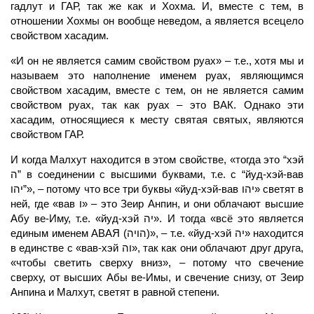
гадлут
и ГАР, так же как и Хохма. И, вместе с тем, в
отношении Хохмы он вообще неведом, а является всецело
свойством хасадим.
«И он не является самим свойством руах» – т.е., хотя мы и
называем это
наполнение
именем руах, являющимся
свойством хасадим, вместе с тем, он не является самим
свойством руах, так как руах – это ВАК. Однако эти
хасадим, относящиеся к месту святая святых, являются
свойством
ГАР.
И когда
Малхут
находится в этом свойстве, «тогда это “хэй
ה” в соединении с высшими буквами, т.е. с “йуд-хэй-вав
יהו”», – потому что все три буквы «йуд-хэй-вав יהו» светят в
ней, где «вав ו» – это Зеир Анпин, и они облачают высшие
Абу ве-Иму, т.е. «йуд-хэй יה». И тогда «всё это является
единым именем
АВАЯ
(הויה)», – т.е. «йуд-хэй יה» находится
в единстве с «вав-хэй וה», так как они облачают друг друга,
«чтобы светить сверху вниз», – потому что свечение
сверху, от высших Абы ве-Имы, и свечение снизу, от Зеир
Анпина и Малхут, светят в равной степени.