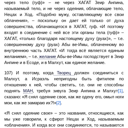
через
тело
(гуф)
» – не через
ХАГАТ
Зеир Анпина,
называемый тело, и не через одеяния, облачающие тело,
Нецах и Ход. «Подобно мужу, оставляющему все свои
облачения», – поскольку он дает ей только от духа
совершенства, облачающегося в ХАГАТ, гуф. «И поэтому
входят в соединение с ней все эти органы тела (гуф)» –
ХАГАТ, «только благодаря настоящему духу (руах)», – т.е.
совершенному духу (руах) Абы ве-Имы, облаченному во
внутреннюю часть ХАГАТ. «И тогда всё является единым
желанием», – т.е.
желание
Абы-ве-Имы господствует в Зеир
Анпине и в Есоде, и в
Малхут,
как единое желание.
107) И поэтому, когда
Творец
должен соединиться с
Малхут,
а Исраэль непригодны быть фитилем по
отношению к ней, чтобы светить, т.е. они не способны
поднять
МАН
,
требуя зивуга Зеир Анпина и Малхут
[1]
,
сказано: «Я снял одеяние свое, как же одену его, омыл ноги
мои, как же замараю их?!»
[2]
.
«Я снял одеяние свое» – это названия, относящиеся, как
мы уже говорили, к сфирот Нецах и Ход, называемым
«облачения». И когда все они соединяются, то называются