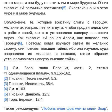
этого мира, и они будут светить им в мире будущем. О них
сказано: «И разумные воссияют»
[5]
. Счастливы они в этом
мире и в мире будущем.
Объяснение. Те, которые воистину слиты с Творцом,
желание
их направляет их в пути, чтобы продвигались они
в работе своей, как это установлено наверху, в высших
мирах. Как сказано: «И пошел Аврам, как повелел ему
Творец»
[6]
. Поэтому, когда изучают затем по желанию
своему, они познают высшие тайны, ибо они изучают, куда
направлено их желание, и познают, каким образом
устанавливаются наверху высшие тайны.
[1]
См. Зоар, глава Берешит, часть 2, статья
«Поднимающееся пламя», п.п.156-162.
[2]
Писания, Песнь песней, 5:3.
[3]
Пророки, Йехезкель, 38:4.
[4]
См. п.103.
[5]
Писания, Даниэль, 12:3.
[6]
Тора, Берешит, 12:4.
Также рекомендуем: “
Любопытные фрагменты книги Зоар
“,