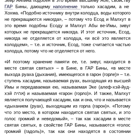
Зеир Анпина подобен в это время высшему Абе, свойству
ГАР
Бины, дающему
наполнение
только хасадим, а не
Хохма. «Подобно источнику внутри колодца, воды которого
не прекращаются никогда», – потому что Есод и
Малхут
в
это время подобны Есоду и Малхут Абы ве-Имы, зивуг
которых не прекращается никогда. И этот источник, Есод,
никогда не отделяется от колодца, «и всё это является
колодцем», – т.е. и источник, Есод, тоже считается частью
колодца, потому что не отделяется от него.
«И поэтому хранение памяти ее, т.е. зивуг, находится в
месте святая святых» – в Бине, в
ГАР
Бины, «в месте
выхода руаха (дыхания), имеющегося в гарон (горле)» – т.е.
ступень хасадим, называемая руах, выходящая из высшей
Имы и передаваемая ею, называемая Эке (алеф-хэй-йуд-
хэй אהיה) и называемая «гарон (горло)». И также,
Малхут
является получающей хасадим, как и она, что и называется
«дыханием (руах), выходящим из горла (гарон)». «Потому
что это место, в котором находится святая святых, и это
голос громкий и неведомый», – так как хасадим в месте
святая святых, в свойстве ГАР Бины, называются «голос
громкий (гадоль)», так как они находятся в состоянии