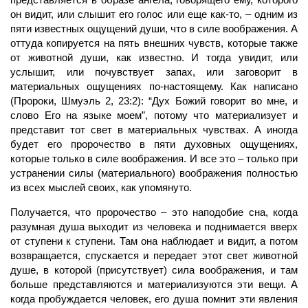
он видит, или слышит его голос или еще как-то, – одним из
пяти известных ощущений души, что в силе воображения. А
оттуда копируется на пять внешних чувств, которые также
от животной души, как известно. И тогда увидит, или
услышит, или почувствует запах, или заговорит в
материальных ощущениях по-настоящему. Как написано
(Пророки, Шмуэль 2, 23:2): “Дух Божий говорит во мне, и
слово Его на языке моем”, потому что материализует и
представит тот свет в материальных чувствах. А иногда
будет его пророчество в пяти духовных ощущениях,
которые только в силе воображения. И все это – только при
устранении силы (материального) воображения полностью
из всех мыслей своих, как упомянуто.
Получается, что пророчество – это наподобие сна, когда
разумная душа выходит из человека и поднимается вверх
от ступени к ступени. Там она наблюдает и видит, а потом
возвращается, спускается и передает этот свет животной
душе, в которой (присутствует) сила воображения, и там
больше представляются и материализуются эти вещи. А
когда пробуждается человек, его душа помнит эти явления