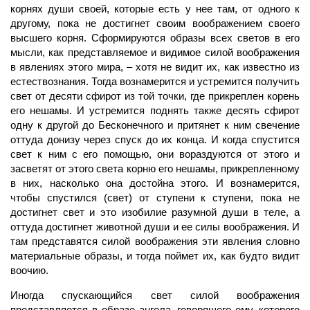
корнях души своей, которые есть у нее там, от одного к
другому, пока не достигнет своим воображением своего
высшего корня. Сформируются образы всех светов в его
мысли, как представляемое и видимое силой воображения
в явлениях этого мира, – хотя не видит их, как известно из
естествознания. Тогда вознамерится и устремится получить
свет от десяти сфирот из той точки, где прикреплен корень
его нешамы. И устремится поднять также десять сфирот
одну к другой до Бесконечного и притянет к ним свечение
оттуда донизу через спуск до их конца. И когда спустится
свет к ним с его помощью, они вораздуются от этого и
засветят от этого света корню его нешамы, прикрепленному
в них, насколько она достойна этого. И вознамерится,
чтобы спустился (свет) от ступени к ступени, пока не
достигнет свет и это изобилие разумной души в теле, а
оттуда достигнет животной души и ее силы воображения. И
там представятся силой воображения эти явления словно
материальные образы, и тогда поймет их, как будто видит
воочию.
Иногда спускающийся свет силой воображения
представляется в образе ангела, говорящего ему, которого