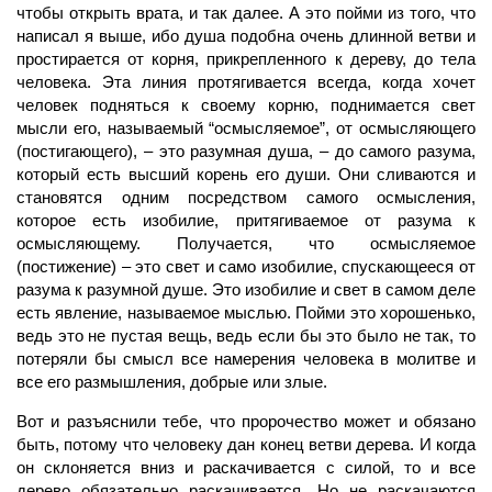
чтобы открыть врата, и так далее. А это пойми из того, что
написал я выше, ибо душа подобна очень длинной ветви и
простирается от корня, прикрепленного к дереву, до тела
человека. Эта линия протягивается всегда, когда хочет
человек подняться к своему корню, поднимается свет
мысли его, называемый “осмысляемое”, от осмысляющего
(постигающего), – это разумная душа, – до самого разума,
который есть высший корень его души. Они сливаются и
становятся одним посредством самого осмысления,
которое есть изобилие, притягиваемое от разума к
осмысляющему. Получается, что осмысляемое
(постижение) – это свет и само изобилие, спускающееся от
разума к разумной душе. Это изобилие и свет в самом деле
есть явление, называемое мыслью. Пойми это хорошенько,
ведь это не пустая вещь, ведь если бы это было не так, то
потеряли бы смысл все намерения человека в молитве и
все его размышления, добрые или злые.
Вот и разъяснили тебе, что пророчество может и обязано
быть, потому что человеку дан конец ветви дерева. И когда
он склоняется вниз и раскачивается с силой, то и все
дерево обязательно раскачивается. Но не раскачаются