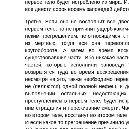
первое тело будет истреблено из мира. И,
все двести сорок восемь заповедей дейст
Третье. Если она не восполнит все две
первом теле, но не причинит ущерб каким
неким прегрешением, не относящимся к 
из мертвых, тогда вся она перевоп
кругообороте. А затем во время вос
существовавшие части. Ибо никакая част
частей, которые исполнили заповеди “
возвратятся туда во время воскрешения
несмотря на это, также необходимо перев
не (являются) одной полной нефеш, и д
выполнении остальных недостающих
преступлением в первом теле, будет испр
ним страдания и переживание смерти. Ч
во втором теле, восстанут во втором теле
И если какое-то прегрешение причинило ущ