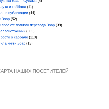
узыка Бааль Сулама
(5)
аука и каббала
(11)
аши публикации
(44)
 Зоар
(52)
 проекте полного перевода Зоар
(39)
ервоисточники
(593)
росто о каббале
(110)
Сила
книги Зоар
(13)
КАРТА НАШИХ ПОСЕТИТЕЛЕЙ