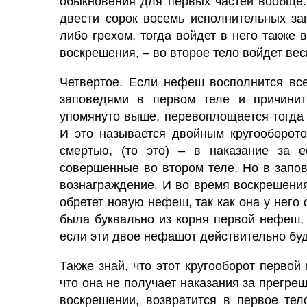
обыкновения для первых частей вообще.
двести сорок восемь исполнительных за
либо грехом, тогда войдет в него также 
воскрешения, – во второе тело войдет ве
Четвертое. Если нефеш восполнится вс
заповедями в первом теле и причинит
упомянуто выше, перевоплощается тогда 
И это называется двойным кругооборото
смертью, (то это) – в наказание за е
совершенные во втором теле. Но в запов
вознаграждение. И во время воскрешения
обретет новую нефеш, так как она у него 
была буквально из корня первой нефеш, 
если эти двое нефашот действительно буд
Также знай, что этот кругооборот первой
что она не получает наказания за прегреш
воскрешении, возвратится в первое
тело