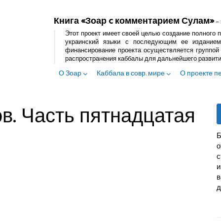
Книга «Зоар c комментарием Сулам»
– 
Этот проект имеет своей целью создание полного п
украинский языки с последующим ее изданием
финансирование проекта осуществляется группой 
распространения каббалы для дальнейшего развит
О Зоар
Каббала в совр. мире
О проекте п
в. Часть пятнадцатая
Б
с
и
в
д