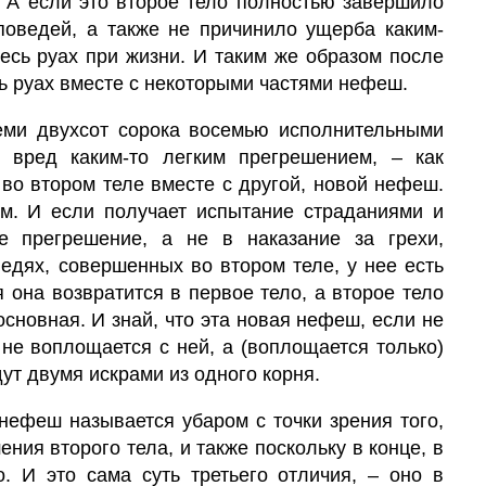
 А если это второе тело полностью завершило
поведей, а также не причинило ущерба каким-
весь руах при жизни. И таким же образом после
сь руах вместе с некоторыми частями нефеш.
еми двухсот сорока восемью исполнительными
 вред каким-то легким прегрешением, – как
во втором теле вместе с другой, новой нефеш.
м. И если получает испытание страданиями и
е прегрешение, а не в наказание за грехи,
едях, совершенных во втором теле, у нее есть
 она возвратится в первое
тело,
а второе тело
основная. И знай, что эта новая нефеш, если не
не воплощается с ней, а (воплощается только)
ут двумя искрами из одного корня.
 нефеш называется убаром с точки зрения того,
ения второго тела, и также поскольку в конце, в
.
И это сама суть третьего отличия, – оно в