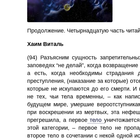
Продолжение. Четырнадцатую часть чита
Хаим Виталь
(94) Разъясним сущность запретительны
заповедях “не делай”, когда возвращение 
а есть, когда необходимы страдания 
преступления, (наказание за которые) отсе
которые не искупаются до его смерти. И 
не тех, чьи тела временны, – как напи
будущем мире, умершие вероотступникам
при воскрешении из мертвых, эта нефеш
прегрешила, а первое
тело
уничтожается
этой категории, – первое тело не проп
второе тело в сочетании с некой одной ис