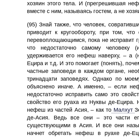
хозяин этого тела. И (прегрешившая не
вместе с ним, называясь гостем, а не хозя
(95) Знай также, что человек, совративш
приводит к кругообороту, при том, что
перевоплощающимся, пока не исправит гр
что недостаточно самому человеку (и
удерживается его нефеш наверху, – а (
Ецира и т.д. И это помогает (понять), поче
частные заповеди в каждом органе, нео
тринадцати заповедях. Однако по моем
объяснено иначе. А именно, – если неф
недостаточно исправить само это свойст
свойство его руаха из Нуквы де-Ецира.
нефеш из частей Асия, – как то
Малхут
З
де-Асия. Ведь все они – это части е
существующими в Асия. И все они назы
начнет обретать нефеш в руахе де-Ец