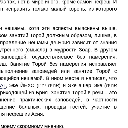
аз так, нет в мире иного, кроме самой нефеш. И
ен исправить только малый корень, из которого
 и нешамы, хотя эти аспекты выяснены выше.
вом занятий Торой должным образом, лишма, в
Исправление нешамы де-Брия зависит от знания
нутреннего (смысла) в мудрости Зоар. В другом
заповедей, осуществляемое без намерения,
. Занятие Торой без намерения исправляет
выполнение заповедей или занятие Торой с
яющийся нешамой. В ином месте я написал, что
АГ
,
Эке ЙЕХО (אהיה יה”ו) и Эке ашер Эке (אהיה
ение практических заповедей, в частности
щение больных, проводы гостей, участие в
ля нефеш из Асия.
но моему скромному мнению.