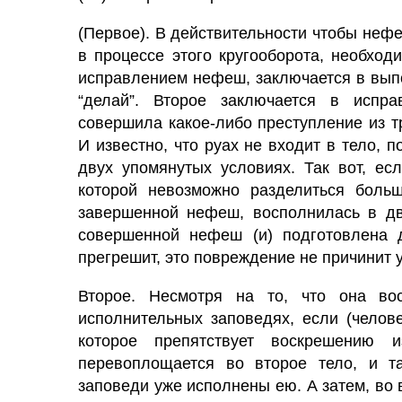
(Первое). В действительности чтобы неф
в процессе этого кругооборота, необхо
исправлением нефеш, заключается в вып
“делай”. Второе заключается в испр
совершила какое-либо преступление из т
И известно, что руах не входит в
тело,
по
двух упомянутых условиях. Так вот, ес
которой невозможно разделиться больш
завершенной нефеш, восполнилась в дв
совершенной нефеш (и) подготовлена д
прегрешит, это повреждение не причинит 
Второе. Несмотря на то, что она во
исполнительных заповедях, если (челове
которое препятствует воскрешению
перевоплощается во второе
тело,
и та
заповеди уже исполнены ею. А затем, во 