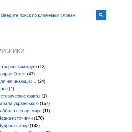
РУБРИКИ
 творческом круге
(12)
опрос-Ответ
(47)
ля начинающих…
(24)
ное
(4)
сторические факты
(1)
абала українською
(167)
аббала в совр. мире
(11)
едиа источники
(170)
удрость Зоар
(182)