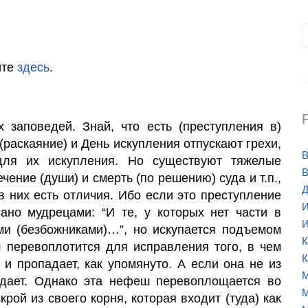
йте
здесь
.
х заповедей. Знай, что есть (преступления в)
(раскаяние) и День искупления отпускают грехи,
В
для их искупления. Но существуют тяжелые
В
чение (души) и смерть (по решению) суда и т.п.,
Д
в них есть отличия. Ибо если это преступление
И
сано мудрецами: “И те, у которых нет части в
И
и (безбожниками)…”, но искупается подъемом
К
 перевоплотится для исправления того, в чем
К
 и пропадает, как упомянуто. А если она не из
М
адает. Однако эта нефеш перевоплощается во
М
крой из своего корня, которая входит (туда) как