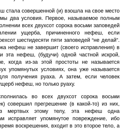
еш стала совершенной (и) взошла на свое место
димы два условия. Первое, называемое полным
олнении всех двухсот сорока восьми заповедей
авлении ущерба, причиненного нефеш, если
рехсот шестидесяти пяти заповедей “не делай”.
ка нефеш не завершит (своего исправления) в
ли эта нефеш, (будучи) одной частной искрой,
е, когда из-за этой простоты не называется
ух упомянутых условиях, она уже называется
ля получения руаха. А затем, если человек
ущерб нефеш, но только руаху.
сполнилась во всех двухсот сорока восьми
к) совершил прегрешение (в какой-то) из них,
 из мертвых этому телу, эта нефеш одна
м исправляет упомянутое повреждение, ибо
время воскрешения, входит в это второе тело, а