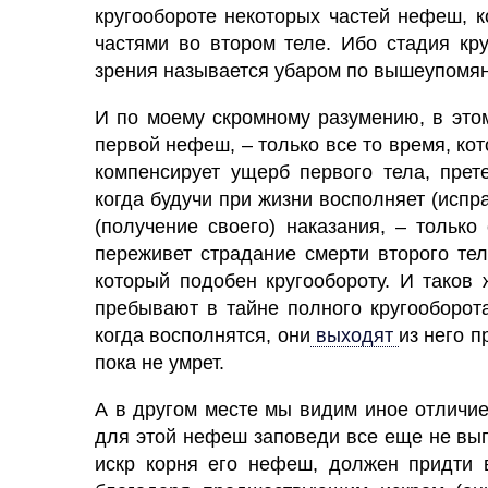
кругообороте некоторых частей нефеш, 
частями во втором теле. Ибо стадия кр
зрения называется убаром по вышеупомян
И по моему скромному разумению, в это
первой нефеш, – только все то время, ко
компенсирует ущерб первого тела, прет
когда будучи при жизни восполняет
(испр
(получение своего) наказания, – только
переживет страдание смерти второго тел
который подобен кругообороту. И таков
пребывают в тайне полного кругооборот
когда восполнятся, они
выходят
из него п
пока не умрет.
А в другом месте мы видим иное отличи
для этой нефеш заповеди все еще не вы
искр корня его нефеш, должен придти 