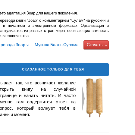
это адаптация Зоар для нашего поколения.
еревода книги "Зоар" с комментарием "Сулам" на русский и
 в печатном и электронном форматах. Организация и
энтузиастов из разных стран мира, осознающих важность
ия человечества
еревода Зоар
Музыка Бааль Сулама
Скачать
СКАЗАННОЕ ТОЛЬКО ДЛЯ ТЕБЯ
ывает так, что возникает
желание
открыть книгу на случайной
транице и начать читать. И часто
менно там содержится ответ на
опрос, который волнует тебя в
анный момент.