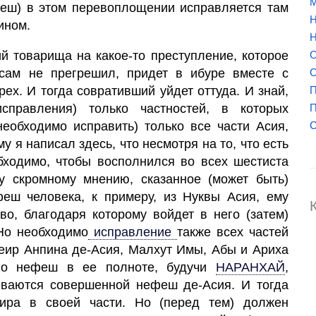
М
феш) в этом перевоплощении исправляется там
Н
ином.
Н
ий товарища на какое-то преступление, которое
О
 сам не прегрешил, придет в ибуре вместе с
О
ех. И тогда совративший уйдет оттуда. И знай,
П
справления) только частностей, в которых
П
необходимо исправить) только все части Асия,
му я написал здесь, что несмотря на то, что есть
бходимо, чтобы восполнился во всех шестиста
у скромному мнению, сказанное (может быть)
еш человека, к примеру, из Нуквы Асия, ему
во, благодаря которому войдет в него (затем)
 Но необходимо
исправление
также всех частей
еир Анпина де-Асия, Малхут Имы, Абы и Ариха
го нефеш в ее полноте, будучи
НАРАНХАЙ
,
ваются совершенной нефеш де-Асия. И тогда
ира в своей части. Но (перед тем) должен