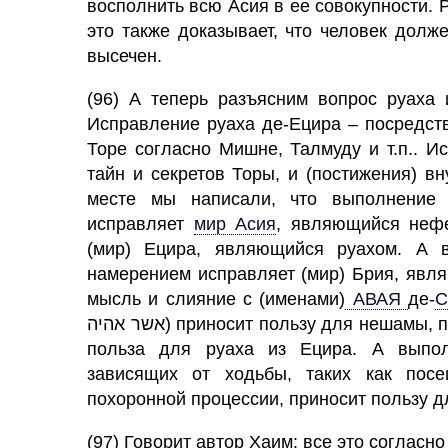
восполнить всю Асия в ее совокупности. Р
это также доказывает, что человек долж
высечен.
(96) А теперь разъясним вопрос руаха
Исправление
руаха де-Ецира – посредст
Торе согласно Мишне, Талмуду и т.п.. 
тайн и секретов Торы, и (постижения) в
месте мы написали, что выполнение 
исправляет
мир Асия
,
являющийся нефеш
(мир) Ецира, являющийся руахом. А 
намерением исправляет (мир) Брия, явл
мысль и слияние с (именами)
АВАЯ
де
-
С
אשר אהיה) приносит пользу для нешамы, приходящей из Брия. Занятие Торой в речи – это
польза для руаха из Ецира. А выполн
зависящих от ходьбы, таких как посе
похоронной процессии, приносит пользу д
(97) Говорит автор Хаим: все это соглас