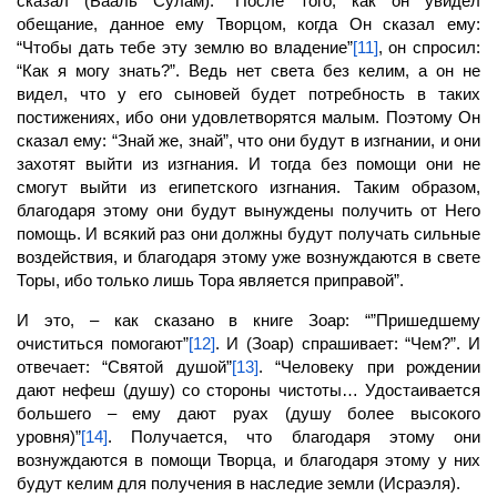
сказал (Бааль Сулам): “После того, как он увидел
обещание, данное ему Творцом, когда Он сказал ему:
“Чтобы дать тебе эту землю во владение”
[11]
, он спросил:
“Как я могу знать?”. Ведь нет света без келим, а он не
видел, что у его сыновей будет потребность в таких
постижениях, ибо они удовлетворятся малым. Поэтому Он
сказал ему: “Знай же, знай”, что они будут в изгнании, и они
захотят выйти из изгнания. И тогда без помощи они не
смогут выйти из египетского изгнания. Таким образом,
благодаря этому они будут вынуждены получить от Него
помощь. И всякий раз они должны будут получать сильные
воздействия, и благодаря этому уже вознуждаются в свете
Торы, ибо только лишь Тора является приправой”.
И это, – как сказано в книге Зоар: “”Пришедшему
очиститься помогают”
[12]
. И (Зоар) спрашивает: “Чем?”. И
отвечает: “Святой душой”
[13]
. “Человеку при рождении
дают нефеш (душу) со стороны чистоты… Удостаивается
большего – ему дают руах (душу более высокого
уровня)”
[14]
. Получается, что благодаря этому они
вознуждаются в помощи Творца, и благодаря этому у них
будут келим для получения в наследие земли (Исраэля).