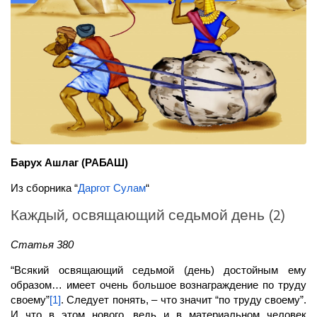
Барух Ашлаг (РАБАШ)
Из сборника “
Даргот Сулам
“
Каждый, освящающий седьмой день (2)
Статья 380
“Всякий освящающий седьмой (день) достойным ему
образом… имеет очень большое вознаграждение по труду
своему”
[1]
. Следует понять, – что значит “по труду своему”.
И что в этом нового, ведь и в материальном человек