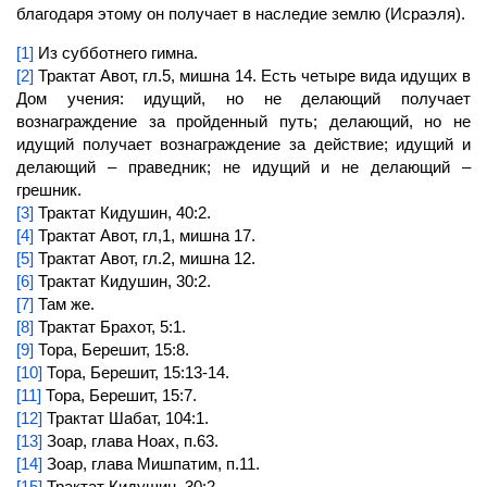
благодаря этому он получает в наследие землю (Исраэля).
[1]
Из субботнего гимна.
[2]
Трактат Авот, гл.5, мишна 14. Есть четыре вида идущих в
Дом учения: идущий, но не делающий получает
вознаграждение за пройденный путь; делающий, но не
идущий получает вознаграждение за действие; идущий и
делающий – праведник; не идущий и не делающий –
грешник.
[3]
Трактат Кидушин, 40:2.
[4]
Трактат Авот, гл,1, мишна 17.
[5]
Трактат Авот, гл.2, мишна 12.
[6]
Трактат Кидушин, 30:2.
[7]
Там же.
[8]
Трактат Брахот, 5:1.
[9]
Тора, Берешит, 15:8.
[10]
Тора, Берешит, 15:13-14.
[11]
Тора, Берешит, 15:7.
[12]
Трактат Шабат, 104:1.
[13]
Зоар, глава Ноах, п.63.
[14]
Зоар, глава Мишпатим, п.11.
[15]
Трактат Кидушин, 30:2.