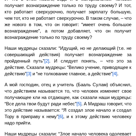
получает вознаграждение только по труду своему? И тот,
кто работает сверхурочно, получает зарплату большую,
чем тот, кто не работает сверхурочно. В таком случае, – что
же нового в том, что он говорит: “имеет очень большое
вознаграждение”, а потом добавляет, что он получит
вознаграждение только по труду своему?
Наши мудрецы сказали: “Идущий, но не делающий (т.е. не
совершающий действия) получает вознаграждение за
пройденный путь”
[2]
. И следует понять, – что это за
действие. Сказали мудрецы: “Велико учение, приводящее к
действию”
[3]
и “не толкование главное, а действие”
[4]
.
А мой господин, отец и учитель (Бааль Сулам) объяснил,
что действием называется то, что человек изменяет свое
получающее кли на отдающее, как сказали наши мудрецы:
“Все дела твои будут ради небес”
[5]
. А Мидраш говорит, что
это действие называется: “Я создал злое начало и создал
Тору в приправу к нему”
[6]
, и к этому действию человеку
надо прийти.
Наши мудрецы сказали: “Злое начало человека одолевает