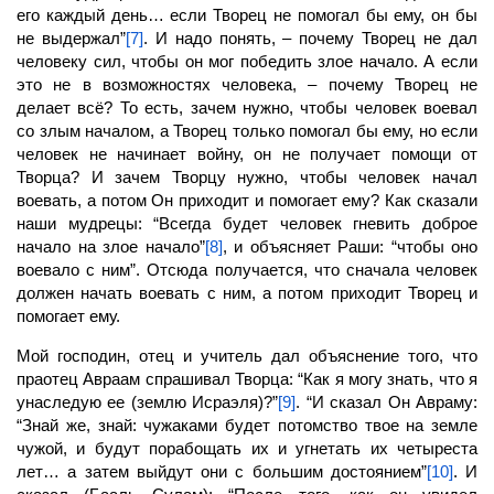
его каждый день… если Творец не помогал бы ему, он бы
не выдержал”
[7]
. И надо понять, – почему Творец не дал
человеку сил, чтобы он мог победить злое начало. А если
это не в возможностях человека, – почему Творец не
делает всё? То есть, зачем нужно, чтобы человек воевал
со злым началом, а Творец только помогал бы ему, но если
человек не начинает войну, он не получает помощи от
Творца? И зачем Творцу нужно, чтобы человек начал
воевать, а потом Он приходит и помогает ему? Как сказали
наши мудрецы: “Всегда будет человек гневить доброе
начало на злое начало”
[8]
, и объясняет Раши: “чтобы оно
воевало с ним”. Отсюда получается, что сначала человек
должен начать воевать с ним, а потом приходит Творец и
помогает ему.
Мой господин, отец и учитель дал объяснение того, что
праотец Авраам спрашивал Творца: “Как я могу знать, что я
унаследую ее (землю Исраэля)?”
[9]
. “И сказал Он Авраму:
“Знай же, знай: чужаками будет потомство твое на земле
чужой, и будут порабощать их и угнетать их четыреста
лет… а затем выйдут они с большим достоянием”
[10]
. И