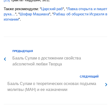
Также рекомендуем: “
Царский раб
“, “
Лавка открыта и пишет
рука…
“, “
Шофар Машиаха
“, “
Рабаш об общности Исраэля в
изгнании
“.
ПРЕДЫДУЩАЯ
Бааль Сулам о достижении свойства
абсолютной любви Творца
СЛЕДУЮЩИЙ
Бааль Сулам о теоретических основах подъема
молитвы (МАН) и ее назначении