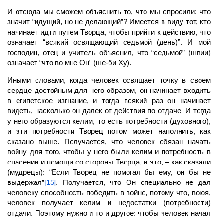
И отсюда мы сможем объяснить то, что мы спросили: что
значит “идущий, но не делающий”? Имеется в виду тот, кто
начинает идти путем Творца, чтобы прийти к действию, что
означает “всякий освящающий седьмой (день)”. И мой
господин, отец и учитель объяснил, что “седьмой” (швии)
означает “что во мне Он” (ше-би Ху).
Иными словами, когда человек освящает точку в своем
сердце достойным для него образом, он начинает входить
в египетское изгнание, и тогда всякий раз он начинает
видеть, насколько он далек от действия по отдаче. И тогда
у него образуются келим, то есть потребности (духовного),
и эти потребности Творец потом может наполнить, как
сказано выше. Получается, что человек обязан начать
войну для того, чтобы у него были келим и потребность в
спасении и помощи со стороны Творца, и это, – как сказали
(мудрецы): “Если Творец не помогал бы ему, он бы не
выдержал”
[15]
. Получается, что Он специально не дал
человеку способность победить в войне, потому что, воюя,
человек получает келим и недостатки (потребности)
отдачи. Поэтому нужно и то и другое: чтобы человек начал