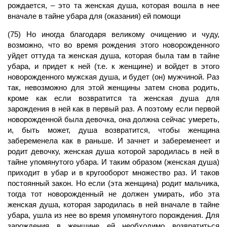
рождается, – это та женская душа, которая вошла в нее
вначале в тайне убара для (оказания) ей помощи
(75) Но иногда благодаря великому очищению и чуду,
возможно, что во время рождения этого новорожденного
уйдет оттуда та женская
душа,
которая была там в тайне
убара, и придет к ней (т.е. к женщине) и войдет в этого
новорожденного мужская душа, и будет (он) мужчиной. Раз
так, невозможно для этой женщины затем снова родить,
кроме как если возвратится та женская душа для
зарождения в ней как в первый раз. А поэтому если первой
новорожденной была девочка, она должна сейчас умереть,
и, быть может, душа возвратится, чтобы женщина
забеременела как в раньше. И зачнет и забеременеет и
родит девочку, женская душа которой зародилась в ней в
тайне упомянутого убара. И таким образом (женская душа)
приходит в убар и в кругооборот множество раз. И таков
постоянный закон. Но если (эта женщина) родит мальчика,
тогда тот новорожденный не должен умирать, ибо эта
женская душа, которая зародилась в ней вначале в тайне
убара, ушла из нее во время упомянутого порождения. Для
зарождения в женщине ей необходимо возвратиться