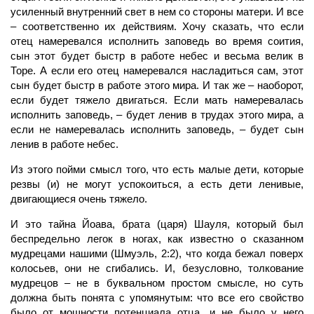
усиленный внутренний свет в нем со стороны матери. И все
– соответственно их действиям. Хочу сказать, что если
отец намеревался исполнить заповедь во время соития,
сын этот будет быстр в работе небес и весьма велик в
Торе. А если его отец намеревался насладиться сам, этот
сын будет быстр в работе этого мира. И так же – наоборот,
если будет тяжело двигаться. Если мать намеревалась
исполнить заповедь, – будет ленив в трудах этого мира, а
если не намеревалась исполнить заповедь, – будет сын
ленив в работе небес.
Из этого пойми смысл того, что есть малые дети, которые
резвы (и) не могут успокоиться, а есть дети ленивые,
двигающиеся очень тяжело.
И это тайна Йоава, брата (царя) Шауля, который был
беспредельно легок в ногах, как известно о сказанном
мудрецами нашими (Шмуэль, 2:2), что когда бежал поверх
колосьев, они не сгибались. И, безусловно, толкование
мудрецов – не в буквальном простом смысле, но суть
должна быть понята с упомянутым: что все его свойство
было от мощности потенциала отца, и не было у него