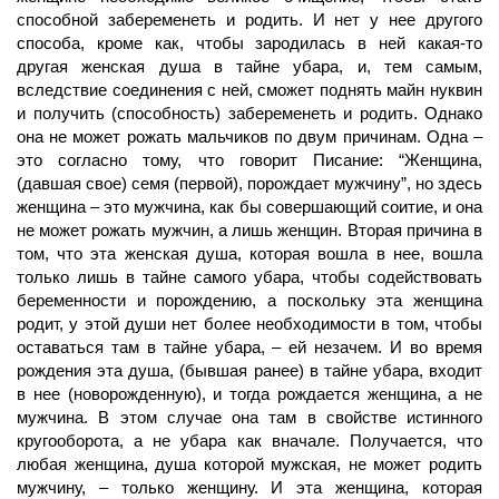
способной забеременеть и родить. И нет у нее другого
способа, кроме как, чтобы зародилась в ней какая-то
другая женская душа в тайне убара, и, тем самым,
вследствие соединения с ней, сможет поднять майн нуквин
и получить (способность) забеременеть и родить. Однако
она не может рожать мальчиков по двум причинам. Одна –
это согласно тому, что говорит Писание: “Женщина,
(давшая свое) семя (первой), порождает мужчину”, но здесь
женщина – это мужчина, как бы совершающий соитие, и она
не может рожать мужчин, а лишь женщин. Вторая причина в
том, что эта женская душа, которая вошла в нее, вошла
только лишь в тайне самого убара, чтобы содействовать
беременности и порождению, а поскольку эта женщина
родит, у этой души нет более необходимости в том, чтобы
оставаться там в тайне убара, – ей незачем. И во время
рождения эта душа, (бывшая ранее) в тайне убара, входит
в нее (новорожденную), и тогда рождается женщина, а не
мужчина. В этом случае она там в свойстве истинного
кругооборота, а не убара как вначале. Получается, что
любая женщина, душа которой мужская, не может родить
мужчину, – только женщину. И эта женщина, которая