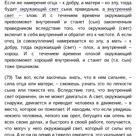
Если же намерение отца – к добру, а матери – ко злу, тогда
будет
окружающий свет
сына праведным, а
внутренний
свет
– злом. И с течением времени окружающий
превозможет внутренний и станет (сын) законченным
праведником вследствие того, что окружающий (свет)
включит в себя внутренний и обратит его к чистоте. А если
отец (в совокуплении) намеревается ко злу, а мать – к
добру, тогда окружающий (свет) – плох, а внутренний –
хорош. И с течением времени плохой окружающий
превозможет хороший внутренний, и станет он (т.е. сын)
тоже грешником.
(79) Так вот, если захочешь знать, что в нем сильнее, –
сила отца или матери, – сможешь узнать это по легкости
сына или тяжести его. Вследствие того, что
внутренний
свет
ограничен, он не может двигаться. А свет, окружающий
снаружи, двигается и приводит человека в движение, – в
место, которое он пожелает. И находим, что если увидишь
некоего человека, легкого как орел, бегущего как олень во
всех своих делах, и быстрого в своей работе, получается,
что могуч у него
окружающий свет,
который от силы его
отца. А если он ленив и тяжело двигается, это указывает на