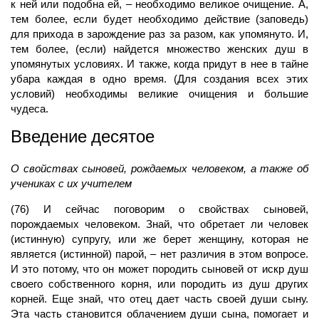
к ней или подобна ей, – необходимо великое очищение. А,
тем более, если будет необходимо действие (заповедь)
для прихода в зарождение раз за разом, как упомянуто. И,
тем более, (если) найдется множество женских душ в
упомянутых условиях. И также, когда придут в нее в тайне
убара каждая в одно время. (Для создания всех этих
условий) необходимы великие очищения и большие
чудеса.
Введение десятое
О свойствах сыновей, рождаемых человеком, а также об
учениках с их учителем
(76) И сейчас поговорим о свойствах сыновей,
порождаемых человеком. Знай, что обретает ли человек
(истинную) супругу, или же берет женщину, которая не
является (истинной) парой, – нет различия в этом вопросе.
И это потому, что он может породить сыновей от искр душ
своего собственного корня, или породить из душ других
корней. Еще знай, что отец дает часть своей души сыну.
Эта часть становится облачением души сына, помогает и