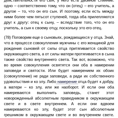
действительности его сын, у него есть двойное слияние:
одно – соответственно тому, что он (отец) – его учитель, а
другое – то, что он его сын. И поэтому, если есть между
ними более чем пятьсот ступеней, тогда оба прилепляются
друг к другу: отец к сыну, – вследствие того, что он его
учитель, а сын к своему отцу, поскольку это его отец.
(78) Поговорим еще о сыновьях, рождающихся у отца. Знай,
что в процессе совокупления мужчины с его женщиной для
рождения сыновей от силы отца притягивается свойство
окружающего света, а от силы матери протягивается в сына
также свойство внутреннего света. Так вот, возможно, что
во время совокупления освятятся они оба в намерении
заповеди и святости. Или будет намерением их обоих
(совокупление) не ради заповеди, а ради их собственного
удовольствия и ко злу. Либо
намерение
отца будет к добру,
а матери – ко злу, или же наоборот. И если они оба
намереваются выполнить заповедь, станет этот
новорожденный абсолютным праведником в окружающем
свете и в свете внутреннем. А если они вдвоем
намереваются ко злу, будет этот сын абсолютным
грешником в окружающем свете и во внутреннем свете.