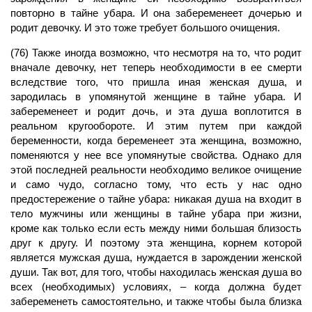
повторно в тайне убара. И она забеременеет дочерью и
родит девочку. И это тоже требует большого очищения.
(76) Также иногда возможно, что несмотря на то, что родит
вначале девочку, нет теперь необходимости в ее смерти
вследствие того, что пришла иная женская
душа,
и
зародилась в упомянутой женщине в тайне убара. И
забеременеет и родит дочь, и эта душа воплотится в
реальном кругообороте. И этим путем при каждой
беременности, когда беременеет эта женщина, возможно,
поменяются у нее все упомянутые свойства. Однако для
этой последней реальности необходимо великое очищение
и само чудо, согласно тому, что есть у нас одно
предостережение о тайне убара: никакая душа на входит в
тело мужчины или женщины в тайне убара при жизни,
кроме как только если есть между ними большая близость
друг к другу. И поэтому эта женщина, корнем которой
является мужская душа, нуждается в зарождении женской
души. Так вот, для того, чтобы находилась женская душа во
всех (необходимых) условиях, – когда должна будет
забеременеть самостоятельно, и также чтобы была близка