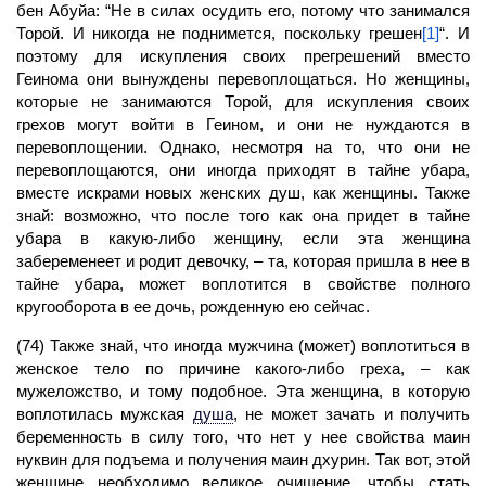
бен Абуйа: “Не в силах осудить его, потому что занимался
Торой. И никогда не поднимется, поскольку грешен
[1]
“. И
поэтому для искупления своих прегрешений вместо
Геинома они вынуждены перевоплощаться. Но женщины,
которые не занимаются Торой, для искупления своих
грехов могут войти в Геином, и они не нуждаются в
перевоплощении. Однако, несмотря на то, что они не
перевоплощаются, они иногда приходят в тайне убара,
вместе искрами новых женских душ, как женщины. Также
знай: возможно, что после того как она придет в тайне
убара в какую-либо женщину, если эта женщина
забеременеет и родит девочку, – та, которая пришла в нее в
тайне убара, может воплотится в свойстве полного
кругооборота в ее дочь, рожденную ею сейчас.
(74) Также знай, что иногда мужчина (может) воплотиться в
женское тело по причине какого-либо греха, – как
мужеложство, и тому подобное. Эта женщина, в которую
воплотилась мужская
душа
,
не может зачать и получить
беременность в силу того, что нет у нее свойства маин
нуквин для подъема и получения маин дхурин. Так вот, этой
женщине необходимо великое очищение, чтобы стать