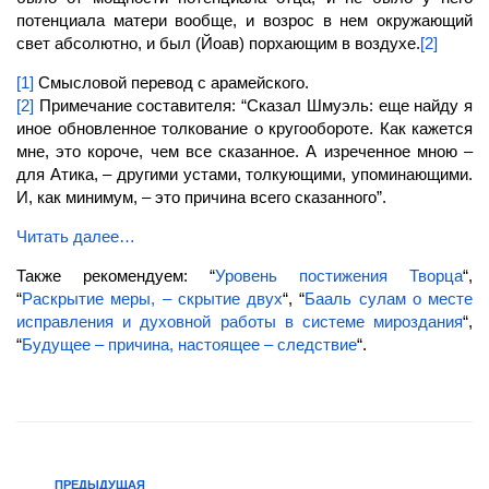
потенциала матери вообще, и возрос в нем
окружающий
свет
абсолютно, и был (Йоав) порхающим в воздухе.
[2]
[1]
Смысловой перевод с арамейского.
[2]
Примечание составителя: “Сказал Шмуэль: еще найду я
иное обновленное толкование о кругообороте. Как кажется
мне, это короче, чем все сказанное. А изреченное мною –
для Атика, – другими устами, толкующими, упоминающими.
И, как минимум, – это причина всего сказанного”.
Читать далее…
Также рекомендуем: “
Уровень постижения Творца
“,
“
Раскрытие меры, – скрытие двух
“, “
Бааль сулам о месте
исправления и духовной работы в системе мироздания
“,
“
Будущее – причина, настоящее – следствие
“.
ПРЕДЫДУЩАЯ