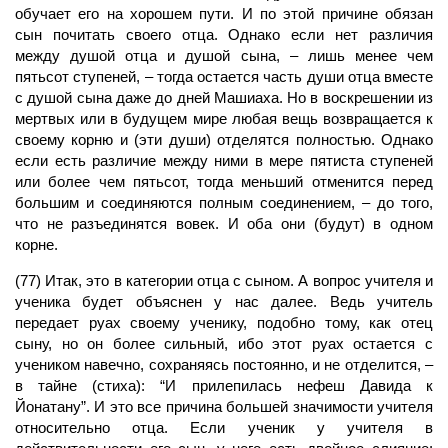
обучает его на хорошем пути. И по этой причине обязан
сын почитать своего отца. Однако если нет различия
между душой отца и душой сына, – лишь менее чем
пятьсот ступеней, – тогда остается часть души отца вместе
с душой сына даже до дней Машиаха. Но в воскрешении из
мертвых или в будущем мире любая вещь возвращается к
своему корню и (эти души) отделятся полностью. Однако
если есть различие между ними в мере пятиста ступеней
или более чем пятьсот, тогда меньший отменится перед
большим и соединяются полным соединением, – до того,
что не разъединятся вовек. И оба они (будут) в одном
корне.
(77) Итак, это в категории отца с сыном. А вопрос учителя и
ученика будет объяснен у нас далее. Ведь учитель
передает руах своему ученику, подобно тому, как отец
сыну, но он более сильный, ибо этот руах остается с
учеником навечно, сохраняясь постоянно, и не отделится, –
в тайне (стиха): “И прилепилась нефеш Давида к
Йонатану”. И это все причина большей значимости учителя
относительно отца. Если ученик у учителя в