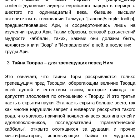
content=’духовные лидеры еврейского народа в период с
шестого по одиннадцатый века, бывшие высшим
авторитетом в толковании Талмуда ‘]гаонов[/simple_tooltip],
предшествовавших Ари, и сосредоточились лишь на
изучении трудов Ари. Таким образом, основой разъяснений
мудрости каббалы, таких, какими они должны быть,
являются книги “Зоар” и “Исправления” к ней, а после них –
труды Ари.
Тайна Творца – для трепещущих перед Ним
Это означает, что тайны Торы раскрываются только
трепещущим пред Творцом, оберегающим величие Творца
всей душой и естеством своим, которые никогда не
допустят злословия по отношению к Творцу. И это третья
часть в скрытии науки. Эта часть скрыта больше всего, так
как многие нарушили запрет и низвергли раскрытия такого
рода, что явилось причиной появления всех заклинателей и
идолопоклонников, последователей “прагматической
каббалы”, открыто охотящихся за душами, и прочих
мистификаторов, использующих байки от мудрости,