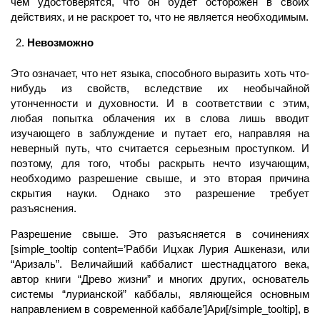
чем удостоверятся, что он будет осторожен в своих
действиях, и не раскроет то, что не является необходимым.
Невозможно
Это означает, что нет языка, способного выразить хоть что-
нибудь из свойств, вследствие их необычайной
утонченности и духовности. И в соответствии с этим,
любая попытка облачения их в слова лишь вводит
изучающего в заблуждение и путает его, направляя на
неверный путь, что считается серьезным проступком. И
поэтому, для того, чтобы раскрыть нечто изучающим,
необходимо разрешение свыше, и это вторая причина
скрытия науки. Однако это разрешение требует
разъяснения.
Разрешение свыше. Это разъясняется в сочинениях
[simple_tooltip content=’Рабби Ицхак Лурия Ашкенази, или
“Аризаль”. Величайший каббалист шестнадцатого века,
автор книги “Древо жизни” и многих других, основатель
системы “лурианской” каббалы, являющейся основным
направлением в современной каббале’]Ари[/simple_tooltip], в