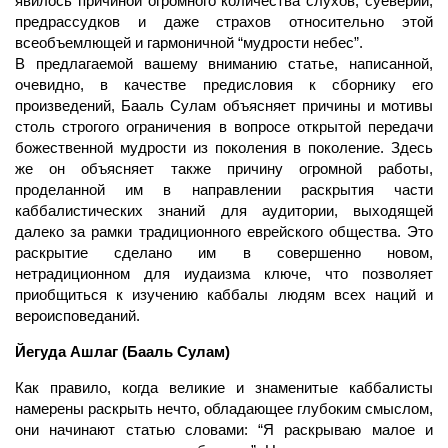
явилось причиной огромного количества слухов, суеверий,
предрассудков и даже страхов относительно этой
всеобъемлющей и гармоничной “мудрости небес”.
В предлагаемой вашему вниманию статье, написанной,
очевидно, в качестве предисловия к сборнику его
произведений, Бааль Сулам объясняет причины и мотивы
столь строгого ограничения в вопросе открытой передачи
божественной мудрости из поколения в поколение. Здесь
же он объясняет также причину огромной работы,
проделанной им в направлении раскрытия части
каббалистических знаний для аудитории, выходящей
далеко за рамки традиционного еврейского общества. Это
раскрытие сделано им в совершенно новом,
нетрадиционном для иудаизма ключе, что позволяет
приобщиться к изучению каббалы людям всех наций и
вероисповеданий.
Йегуда Ашлаг (Бааль Сулам)
Как правило, когда великие и знаменитые каббалисты
намерены раскрыть нечто, обладающее глубоким смыслом,
они начинают статью словами: “Я раскрываю малое и