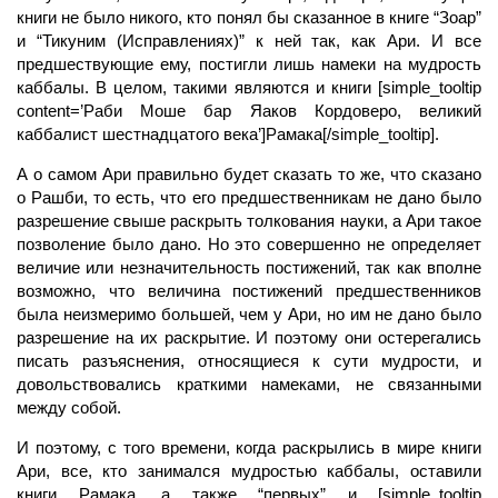
книги не было никого, кто понял бы сказанное в книге “Зоар”
и “Тикуним (Исправлениях)” к ней так, как Ари. И все
предшествующие ему, постигли лишь намеки на мудрость
каббалы. В целом, такими являются и книги [simple_tooltip
content=’Раби Моше бар Яаков Кордоверо, великий
каббалист шестнадцатого века’]Рамака[/simple_tooltip].
А о самом Ари правильно будет сказать то же, что сказано
о Рашби, то есть, что его предшественникам не дано было
разрешение свыше раскрыть толкования науки, а Ари такое
позволение было дано. Но это совершенно не определяет
величие или незначительность постижений, так как вполне
возможно, что величина постижений предшественников
была неизмеримо большей, чем у Ари, но им не дано было
разрешение на их раскрытие. И поэтому они остерегались
писать разъяснения, относящиеся к сути мудрости, и
довольствовались краткими намеками, не связанными
между собой.
И поэтому, с того времени, когда раскрылись в мире книги
Ари, все, кто занимался мудростью каббалы, оставили
книги Рамака, а также “первых” и [simple_tooltip