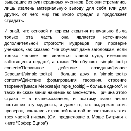
вышедшие из рук нерадивых учеников. Все они стремились
лишь извлечь материальную выгоду для себя или для
других, от чего мир так много страдал и продолжает
страдать.
И знай, что основой и корнем скрытия изначально была
только эта часть, она является источником
дополнительной строгости мудрецов при проверке
учеников, как сказано: “Не обучают даже заголовкам, если
только человек не является главой суда, имеющим
заботящееся сердце”, а также: “Не обучают [simple_tooltip
content=’Первичное действие созидания’]маасе
Берешит[/simple_tooltip] – больше двух, а [simple_tooltip
content=’Дайствие формирования творения, строение
творения’]маасе Меркава[/simple_tooltip] – больше одного”, и
таких высказываний найдешь во множестве. Причина этого
страха – в вышесказанном, и поэтому мало число
постигших эту мудрость, и даже те, кто выдержал семь
проверок, поклялись страшной клятвой не раскрывать этих
трех частей никому. (См. предисловие р. Моше Бутриля к
книге “Сэфер Ецира”)