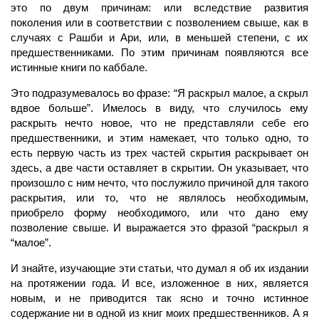
это по двум причинам: или вследствие развития
поколения или в соответствии с позволением свыше, как в
случаях с Рашби и Ари, или, в меньшей степени, с их
предшественниками. По этим причинам появляются все
истинные книги по каббале.
Это подразумевалось во фразе: “Я раскрыл малое, а скрыл
вдвое больше”. Имелось в виду, что случилось ему
раскрыть нечто новое, что не представляли себе его
предшественники, и этим намекает, что только одно, то
есть первую часть из трех частей скрытия раскрывает он
здесь, а две части оставляет в скрытии. Он указывает, что
произошло с ним нечто, что послужило причиной для такого
раскрытия, или то, что не являлось необходимым,
приобрело форму необходимого, или что дано ему
позволение свыше. И выражается это фразой “раскрыл я
“малое”.
И знайте, изучающие эти статьи, что думал я об их издании
на протяжении года. И все, изложенное в них, является
новым, и не приводится так ясно и точно истинное
содержание ни в одной из книг моих предшественников. А я