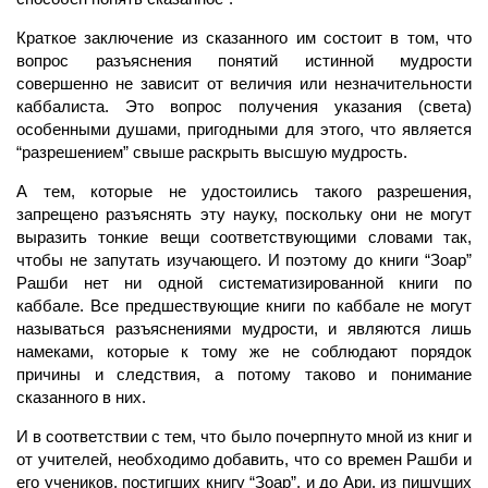
Краткое заключение из сказанного им состоит в том, что
вопрос разъяснения понятий истинной мудрости
совершенно не зависит от величия или незначительности
каббалиста. Это вопрос получения указания (света)
особенными душами, пригодными для этого, что является
“разрешением” свыше раскрыть высшую мудрость.
А тем, которые не удостоились такого разрешения,
запрещено разъяснять эту науку, поскольку они не могут
выразить тонкие вещи соответствующими словами так,
чтобы не запутать изучающего. И поэтому до книги “Зоар”
Рашби нет ни одной систематизированной книги по
каббале. Все предшествующие книги по каббале не могут
называться разъяснениями мудрости, и являются лишь
намеками, которые к тому же не соблюдают порядок
причины и следствия, а потому таково и понимание
сказанного в них.
И в соответствии с тем, что было почерпнуто мной из книг и
от учителей, необходимо добавить, что со времен Рашби и
его учеников, постигших книгу “Зоар”, и до Ари, из пишущих