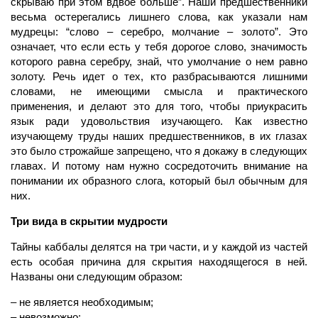
скрываю при этом вдвое больше”. Наши предшественники
весьма остерегались лишнего слова, как указали нам
мудрецы: “слово – серебро, молчание – золото”. Это
означает, что если есть у тебя дорогое слово, значимость
которого равна серебру, знай, что умолчание о нем равно
золоту. Речь идет о тех, кто разбрасываются лишними
словами, не имеющими смысла и практического
применения, и делают это для того, чтобы приукрасить
язык ради удовольствия изучающего. Как известно
изучающему труды наших предшественников, в их глазах
это было строжайше запрещено, что я докажу в следующих
главах. И потому нам нужно сосредоточить внимание на
понимании их образного слога, который был обычным для
них.
Три вида в скрытии мудрости
Тайны каббалы делятся на три части, и у каждой из частей
есть особая причина для скрытия находящегося в ней.
Названы они следующим образом:
– не является необходимым;
– невозможно;