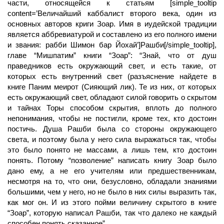
части, относящейся к статьям [simple_tooltip
content=’Величайший каббалист второго века, один из
основных авторов криги Зоар. Имя в иудейской традиции
является аббревиатурой и составлено из его полного имени
и звания: рабби Шимон бар Йохай’]Рашби[/simple_tooltip],
главе “Мишпатим” книги “Зоар”: “Знай, что от душ
праведников есть окружающий свет, и есть такие, от
которых есть внутренний свет (разъяснение найдете в
книге Паним меирот (Сияющий лик). Те из них, от которых
есть окружающий свет, обладают силой говорить о скрытом
и тайнах Торы способом скрытия, вплоть до полного
непонимания, чтобы не постигли, кроме тех, кто достоин
постичь. Душа Рашби была со стороны окружающего
света, и поэтому была у него сила выражаться так, чтобы
это было понято не массами, а лишь тем, кто достоин
понять. Потому “позволение” написать книгу Зоар было
дано ему, а не его учителям или предшественникам,
несмотря на то, что они, безусловно, обладали знаниями
большими, чем у него, но не было в них силы выразить так,
как мог он. И из этого пойми величину скрытого в книге
“Зоар”, которую написал Рашби, так что далеко не каждый
способен понять сказанное”.