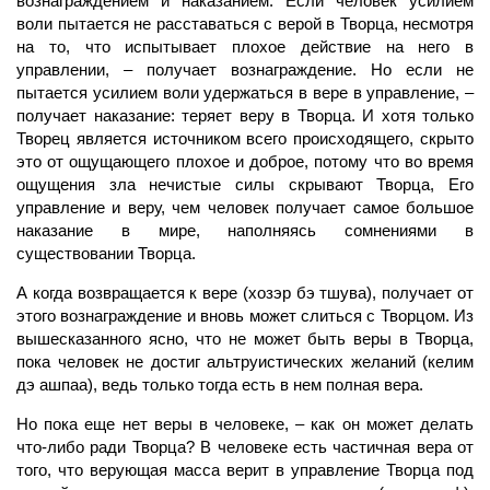
вознаграждением и наказанием. Если
человек
усилием
воли пытается не расставаться с верой в Творца, несмотря
на то, что испытывает плохое действие на него в
управлении, – получает вознаграждение. Но если не
пытается усилием воли удержаться в вере в управление, –
получает наказание: теряет веру в Творца. И хотя только
Творец
является источником всего происходящего, скрыто
это от ощущающего плохое и доброе, потому что во
время
ощущения зла нечистые силы скрывают Творца, Его
управление и веру, чем человек получает самое большое
наказание в мире, наполняясь сомнениями в
существовании Творца.
А когда возвращается к вере (хозэр бэ тшува), получает от
этого вознаграждение и вновь может слиться с Творцом. Из
вышесказанного ясно, что не может быть веры в Творца,
пока
человек
не достиг альтруистических желаний
(келим
дэ
ашпаа), ведь только тогда есть в нем полная вера.
Но пока еще нет веры в человеке, – как он может делать
что-либо ради Творца? В человеке есть частичная вера от
того, что верующая масса верит в управление Творца под