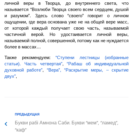
личной веры в Творца, до внутреннего света, что
называется “Возлюби Творца своего всем сердцем, душой
и разумом”. Здесь слово “своего” говорит о личном
ощущении, где вера основана уже не на общей вере масс,
от которой каждый получает свою часть, называемой
частичной верой. Но удостаивается личной веры,
называемой полной, совершенной, потому как не нуждается
более в массах…
Также рекомендуем:
“Ступени лестницы (избранные
статьи). Часть четвертая”
,
“Рабаш об индивидуальной
духовной работе”
,
“Вера”,
“Раскрытие меры, – скрытие
двух”
,
ПРЕДЫДУЩАЯ
Букви рабі Амнона Саби. Букви “мем”, “ламед”,
“каф”