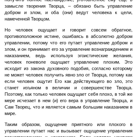
замысле творения Творца, – обязано быть управление
добром и злом, и оба (они) ведут человека к цели,
намеченной Творцом.
Но
человек
ощущает и говорит совсем обратное,
противоположное истине, ошибаясь в абсолютно добром
управлении, потому что его путает управление добром и
злом, и он принимает его за управление вознаграждением и
наказанием, ведь используя эгоистические
желания,
человек поневоле ощущает управление плохим. Это
исходит из закона духовного подобия, согласно которому
не может человек получить явно зло от Творца, потому как
если человек ощутит Его как действующего во зло, это
станет изъяном в величии и совершенстве Творца.
Поэтому, как только человек ощущает себя плохо, в той же
мере исчезает в нем (и) его вера в управление Творца, и
Сам
Творец,
что и является самым большим наказанием в
мире.
Таким образом, ощущение приятного или плохого в
управлении путает нас и вызывает ощущение управления