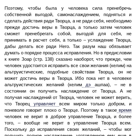
Поэтому, чтобы была у человека
сила
пренебречь
собственной выгодой, самонаслаждением, подняться и
сделать действия ради Творца, а не ради себя, необходимо
прежде достичь веры в Творца, а только затем
человек
сможет пренебрегать собой, выгодой для себя, не
принимать в расчет себя, а только – услаждение Творца,
дабы делать все ради Него. Так разум наш обязывает
думать о порядке процесса исправления. Но в предисловии
к книге Зоар (стр. 138) сказано наоборот, что прежде, чем
человек удостоится исправить все свои
желания
(келим)
на
альтруистические, подобные свойствам Творца, он не
может достичь веры в Творца. Ибо пока нет в человеке
альтруистических желаний (келим
дэ
ашпаа), – не в
состоянии он получить наслаждение от Творца. А не
получая наслаждений от Творца, человек не может верить,
что
Творец
управляет
всем миром только добром, и
поневоле говорит плохо о Творце. Поэтому в такое
время
человек не верит в доброе управление Творца, и более
того, – вообще не верит в управление Творца всем.
Поскольку до исправления своих желаний, – чтобы мог
получить полное наслаждение, уготовленное ему еще в