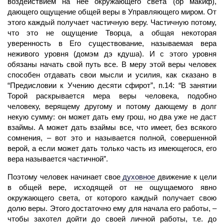
воздействием на нее окружающего света (ор макиф),
дающего ощущение общей веры в Управляющего миром. От
этого каждый получает частичную веру. Частичную потому,
что это не ощущение Творца, а общая некоторая
уверенность в Его существование, называемая вера
неживого уровня (домэм
дэ
кдуша). И с этого уровня
обязаны начать свой путь все. В меру этой веры
человек
способен отдавать свои мысли и
усилия,
как сказано в
“Предисловии к Учению десяти сфирот”, п.14: “В занятии
Торой раскрывается мера веры человека, подобно
человеку, верящему другому и потому дающему в долг
некую сумму: он может дать ему грош, но два уже не даст
взаймы. А может дать взаймы все, что имеет, без всякого
сомнения, – вот это и называется полной, совершенной
верой, а если может дать только часть из имеющегося, его
вера называется частичной”.
Поэтому
человек
начинает свое
духовное
движение к цели
в общей вере, исходящей от не ощущаемого явно
окружающего света, от которого каждый получает свою
долю веры. Этого достаточно ему для начала его работы, –
чтобы захотел дойти до своей личной работы, т.е. до