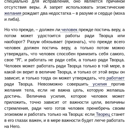
специально для исправления, оно является причиной
отсутствия веры. А запрет использовать эгоистические
желания
рождает два недостатка – в разуме и сердце (моха
и либа).
Но что прежде, – должен ли
человек
прежде постичь веру, а
потом может удостоится работы ради Творца или
наоборот? Разум обязывает (признать), что прежде всего
человек должен постичь веру, а только потом можно
утверждать, что человек способен принизить себя самого,
свое “Я”, и работать не ради себя, а только ради Творца.
Человек может работать ради Творца только в той мере, в
какой он верит в величие Творца, и только от этой веры он
зависит, и только тогда он может утверждать, что
работает
ради Творца. Невозможно совершить
усилия
против
желания
тела, если не важна цель, которую желаешь
достичь. Величина усилия, которое человек может
приложить, точно зависит от важности цели, величины
стремления, ради чего готов человек пренебречь своим
эгоизмом и работать только на Творца: если
Творец
станет
в его глазах важен, и в мере важности будет легче работать
на Него.