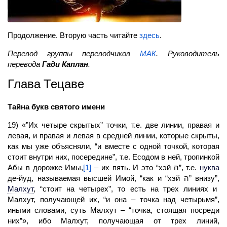
Продолжение. Вторую часть читайте
здесь
.
Перевод группы переводчиков
МАК
. Руководитель
перевода
Гади Каплан
.
Глава Тецаве
Тайна букв святого имени
19) «”Их четыре скрытых” точки, т.е. две линии, правая и
левая, и правая и левая в средней линии, которые скрыты,
как мы уже объясняли, “и вместе с одной точкой, которая
стоит внутри них, посередине”, т.е. Есодом в ней, тропинкой
Абы в дорожке Имы,
[1]
– их пять. И это “хэй ה”, т.е.
нуква
де-йуд, называемая высшей Имой, “как и “хэй ה” внизу”,
Малхут
,
“стоит на четырех”, то есть на трех линиях и
Малхут, получающей их, “и она – точка над четырьмя”,
иными словами, суть Малхут – “точка, стоящая посреди
них”», ибо Малхут, получающая от трех линий,