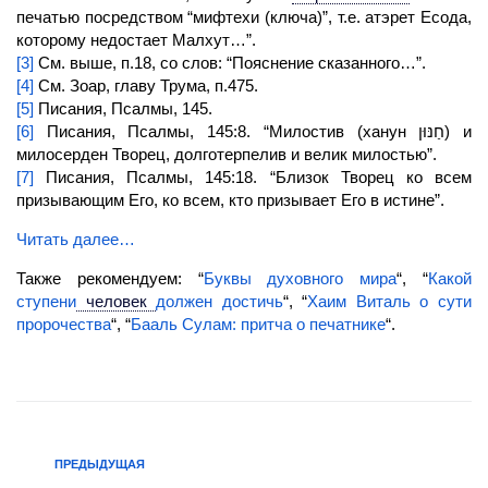
печатью посредством “мифтехи (ключа)”, т.е. атэрет Есода,
которому недостает Малхут…”.
[3]
См. выше, п.18, со слов: “Пояснение сказанного…”.
[4]
См. Зоар, главу Трума, п.475.
[5]
Писания, Псалмы, 145.
[6]
Писания, Псалмы, 145:8. “Милостив (ханун חַנּוּן) и
милосерден
Творец,
долготерпелив и велик милостью”.
[7]
Писания, Псалмы, 145:18. “Близок
Творец
ко всем
призывающим Его, ко всем, кто призывает Его в истине”.
Читать далее…
Также рекомендуем: “
Буквы духовного мира
“, “
Какой
ступени
человек
должен достичь
“, “
Хаим Виталь о сути
пророчества
“, “
Бааль Сулам: притча о печатнике
“.
ПРЕДЫДУЩАЯ