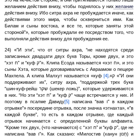
желанием действия внизу, чтобы поднялось у них
желание
действия внизу. Ибо ситра ахра не пробуждается иначе, как
действиями этого мира, чтобы оскверниться ими. Как
Билам и сыны востока, и все те, которые заняты этой
стороной”», которые пробуждали ее посредством того, что
выполняли действия внизу для пробуждения ее.
24) «”И эти”, что от ситры ахра, “не находятся среди
записанных двадцати двух букв Торы, кроме двух, и это
“хэт ח” и “куф ק”». Клипа Есода называется «хэт ח», и это
сыны Хэта, которые договаривались с Авраамом о пещере
Махпела. А клипа
Малхут
[4]
называется «куф ק».
«”И они
поддерживают их”, ситру ахра, “поддержкой трех букв
“шин-куф-рейш שקר (шекер ложь)”, которые удерживаются
в них. “Но эти “хэт ח” и “куф ק” чаще встречаются у них. И
поэтому в псалме Давиду
[5]
написана “вав ו” в каждом
отрывке”» посередине отрывка, после значка «этнахта», «”в
каждой букве”, то есть в каждом отрывке, где каждый
отрывок начинается с определенной буквы алфавита.
“Кроме тех двух, (что начинаются) с “хэт ח” и “куф ק”, где не
написана “вав ו”». Как сказано: «Милостив (ханун חַנּוּן) и