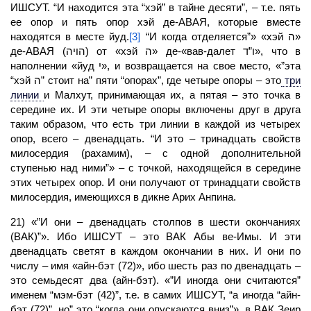
ИШСУТ. “И находится эта “хэй” в тайне десяти”, – т.е. пять
ее опор и пять опор хэй де-АВАЯ, которые вместе
находятся в месте йуд.
[3]
“И когда отделяется”» «хэй ה»
де-АВАЯ (הויה) от «хэй ה» де-«вав-далет ו”ד», что в
наполнении «йуд י», и возвращается на свое место, «”эта
“хэй ה” стоит на” пяти “опорах”, где четыре опоры – это
три
линии
и
Малхут,
принимающая их, а пятая – это точка в
середине их. И эти четыре опоры включены друг в друга
таким образом, что есть три линии в каждой из четырех
опор, всего – двенадцать. “И это – тринадцать свойств
милосердия (рахамим), – с одной дополнительной
ступенью над ними”» – с точкой, находящейся в середине
этих четырех опор. И они получают от тринадцати свойств
милосердия, имеющихся в дикне Арих Анпина.
21) «”И они – двенадцать столпов в шести окончаниях
(ВАК)”». Ибо ИШСУТ – это ВАК Абы ве-Имы. И эти
двенадцать светят в каждом окончании в них. И они по
числу – имя «айн-бэт (72)», ибо шесть раз по двенадцать –
это семьдесят два (айн-бэт). «”И иногда они считаются”
именем “мэм-бэт (42)”, т.е. в самих ИШСУТ, “а иногда “айн-
бэт (72)”, но” это “когда они опускаются вниз”», в ВАК Зеир