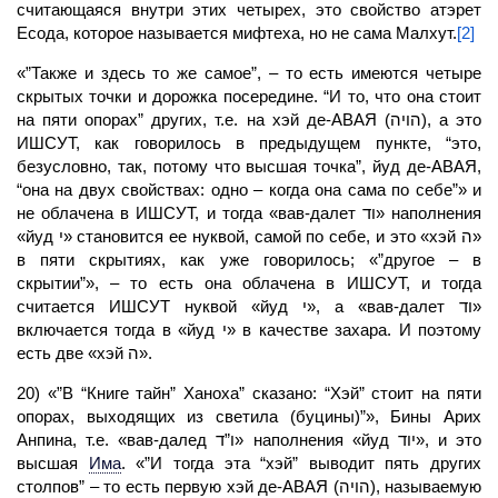
считающаяся внутри этих четырех, это свойство атэрет
Есода, которое называется мифтеха, но не сама Малхут.
[2]
«”Также и здесь то же самое”, – то есть имеются четыре
скрытых точки и дорожка посередине. “И то, что она стоит
на пяти опорах” других, т.е. на хэй де
-АВАЯ
(הויה), а это
ИШСУТ, как говорилось в предыдущем пункте, “это,
безусловно, так, потому что высшая точка”, йуд де-АВАЯ,
“она на двух свойствах: одно – когда она сама по себе”» и
не облачена в ИШСУТ, и тогда «вав-далет וד» наполнения
«йуд י» становится ее нуквой, самой по себе, и это «хэй ה»
в пяти скрытиях, как уже говорилось; «”другое – в
скрытии”», – то есть она облачена в ИШСУТ, и тогда
считается ИШСУТ нуквой «йуд י», а «вав-далет וד»
включается тогда в «йуд י» в качестве захара. И поэтому
есть две «хэй ה».
20) «”В “Книге тайн” Ханоха” сказано: “Хэй” стоит на пяти
опорах, выходящих из светила (буцины)”», Бины Арих
Анпина, т.е. «вав-далед ו”ד» наполнения «йуд יוד», и это
высшая
Има
.
«”И тогда эта “хэй” выводит пять других
столпов” – то есть первую хэй де
-АВАЯ
(הויה), называемую