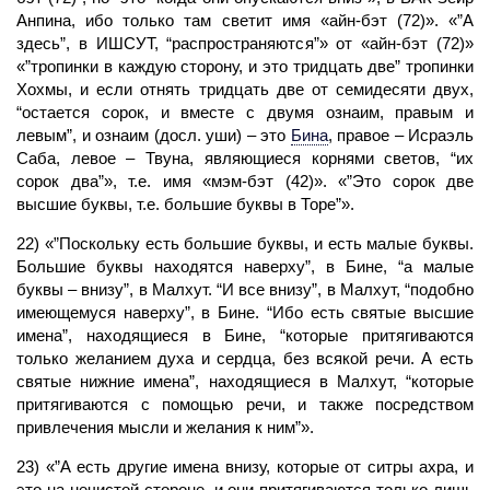
Анпина, ибо только там светит имя «айн-бэт (72)». «”А
здесь”, в ИШСУТ, “распространяются”» от «айн-бэт (72)»
«”тропинки в каждую сторону, и это тридцать две” тропинки
Хохмы, и если отнять тридцать две от семидесяти двух,
“остается сорок, и вместе с двумя ознаим, правым и
левым”, и ознаим (досл. уши) – это
Бина
,
правое – Исраэль
Саба, левое – Твуна, являющиеся корнями светов, “их
сорок два”», т.е. имя «мэм-бэт (42)». «”Это сорок две
высшие буквы, т.е. большие буквы в Торе”».
22) «”Поскольку есть большие буквы, и есть малые буквы.
Большие буквы находятся наверху”, в Бине, “а малые
буквы – внизу”, в
Малхут.
“И все внизу”, в Малхут, “подобно
имеющемуся наверху”, в Бине. “Ибо есть святые высшие
имена”, находящиеся в Бине, “которые притягиваются
только желанием духа и сердца, без всякой речи. А есть
святые нижние имена”, находящиеся в Малхут, “которые
притягиваются с помощью речи, и также посредством
привлечения мысли и желания к ним”».
23) «”А есть другие имена внизу, которые от ситры ахра, и
это на нечистой стороне, и они притягиваются только лишь