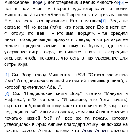
милосерден
Творец
,
долготерпелив и велик милостью»
[6]
–
нет в нем «вав ו» (перед) «долготерпелив и велик
милостью». И также: «Близок Творец ко всем призывающим
Его, ко всем, кто призывает Его в истине»
[7]
. Ведь не
сказано: «И ко всем (ולכל), кто призывает Его в истине».
«”Потому, что “вав ו” – это имя Творца”», – т.е. средняя
линия, объединяющая правую и левую, а ситра ахра не
желает средней линии, поэтому в буквах, где есть
удержание ситры ахра, не пишется «вав ו» в середине
отрывка, чтобы показать, что есть в них удержание для
ситры ахра.
[1]
См. Зоар, главу Мишпатим, п.528. “Отчего засветила
Има?
От одной исчезнувшей и скрытой тропинки (швиль), к
которой прилепился Аба…”.
[2]
См. “Предисловие книги Зоар”, статью “Манула и
мифтеха”, п.42, со слов: “И сказано, что “(эта печать)
скрыта в ней, подобно тому, как кто-то прячет всё, закрывая
под один ключ”. Иными словами, хотя сам Атик и отмечен
печатью нижней “хэй ה”, все же та печать, которая
утвердилась в Арих Анпине благодаря Атику, не похожа на
печать самого Атика, потому что
Арих Анпин
отмечен