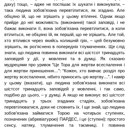
даху) тощо, – адже не поспішає їх шукати і виконувати, –
така людина зобов’язана перевтілитися, як згадано. Але
обіцяно їй, що не згрішить у цьому втіленні. Однак якщо
прийде до неї можливість (виконання) такої заповіді, і не
бажає виконати її, вона зобов’язана перевтілитися, а коли
втілиться, не обіцяно їй, як першій, що не згрішить. Але той,
хто втілився через якийсь колишній гріх, – цей безумовно
згрішить, як роз’яснено в попередніх тлумаченнях. Ще слід
знати, що людина повинна виконати всі шістсот тринадцять
заповідей у дії, у мовленні та в думці. Як сказано
мудрецями про уривок “Це Тора для жертви всеспалення і
для жертви приношення…”: “Кожен, хто вивчає розділ про
жертву всеспалення, нібито приносить цю жертву…”. І намір
у цьому (вказати), що людина зобов’язана виконати всі
шістсот тринадцять заповідей у мовленні, і так само,
подібно до цього, – у думці. А якщо не виконує всі шістсот
тринадцять у трьох згаданих стадіях, зобов’язана
перевтілюватися, доки не сповнить їх. І ще знай, що людина
зобов’язана займатися Торою на чотирьох ступенях,
позначених (абревіатурою) ПАРДЕС, і це (ступені): простого
сенсу, натяку, тлумачення та таємниці. І повинна