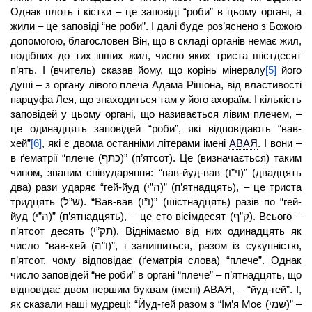
Однак плоть і кістки – це заповіді “роби” в цьому органі, а
жили – це заповіді “не роби”. І далі буде роз’яснено з Божою
допомогою, благословен Він, що в складі органів немає жил,
подібних до тих інших жил, число яких триста шістдесят
п’ять. І (вчитель) сказав йому, що корінь мінералу
[5]
його
душі – з органу лівого плеча Адама Рішона, від властивості
парцуфа Лея, що знаходиться там у його ахораїм. І кількість
заповідей у цьому органі, що називається лівим плечем, –
це одинадцять заповідей “роби”, які відповідають “вав-
хей”
[6]
, які є двома останніми літерами імені
АВАЯ
.
І вони –
в ґематрії “плече (כתף)” (п’ятсот). Це (визначається) таким
чином, званим співударяння: “вав-йуд-вав (וי”ו)” (двадцять
два) рази ударяє “гей-йуд (ה”י)” (п’ятнадцять), – це триста
тридцять (ש”ל). “Вав-вав (ו”ו)” (шістнадцять) разів по “гей-
йуд (ה”י)” (п’ятнадцять), – це сто вісімдесят (ק”ף). Всього –
п’ятсот десять (תק”י). Віднімаємо від них одинадцять як
число “вав-хей (ו”ה)”, і залишиться, разом із сукупністю,
п’ятсот, чому відповідає (ґематрія слова) “плече”. Однак
число заповідей “не роби” в органі “плече” – п’ятнадцять, що
відповідає двом першим буквам (імені) АВАЯ, – “йуд-гей”. І,
як сказали наші мудреці: “Йуд-гей разом з “Ім’я Моє (שמי)” –