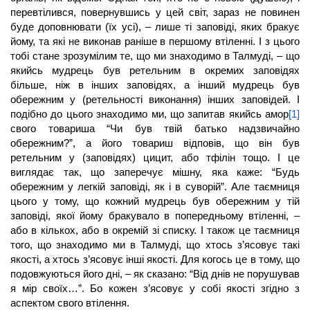
перевтілився, повернувшись у цей світ, зараз не повинен
буде доповнювати (їх усі), – лише ті заповіді, яких бракує
йому, та які не виконав раніше в першому втіленні. І з цього
тобі стане зрозумілим те, що ми знаходимо в Талмуді, – що
якийсь мудрець був ретельним в окремих заповідях
більше, ніж в інших заповідях, а інший мудрець був
обережним у (ретельності виконання) інших заповідей. І
подібно до цього знаходимо ми, що запитав якийсь амор
[1]
свого товариша “Чи був твій батько надзвичайно
обережним?”, а його товариш відповів, що він був
ретельним у (заповідях) цицит, або тфілін тощо. І це
виглядає так, що заперечує мішну, яка каже: “Будь
обережним у легкій заповіді, як і в суворій”. Але таємниця
цього у тому, що кожний мудрець був обережним у тій
заповіді, якої йому бракувало в попередньому втіленні, –
або в кількох, або в окремій зі списку. І також це таємниця
того, що знаходимо ми в Талмуді, що хтось з’ясовує такі
якості, а хтось з’ясовує інші якості. Для когось це в тому, що
подовжуються його дні, – як сказано: “Від днів не порушував
я мір своїх…”. Бо кожен з’ясовує у собі якості згідно з
аспектом свого втілення.