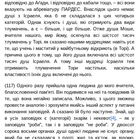
відповідно до Аґади, і відповідно до кабали тощо, – всі вони
вказують на абревіатуру ПАРДЕС. Внаслідок цього немає
душі з Ісраеля, яка б не складалася з цих чотирьох
категорій. Однак існують і душі, які отримують два види
тлумачень, а є – більше, і ще більше. Отже душа Моше,
вчителя нашого, мир йому, осягнула всі шістсот тисяч
тлумачень у Торі, як сказано нашими мудрецями: навіть усе
те, що учень і маститий у майбутньому відкриють (в Торі). А
причина цього в тому, що його душа включала всі шістсот
тисяч душ Ісраеля. А тому інші мудреці Ісраеля теж
отримають тлумачення Тори настільки, наскільки
властивості їхніх душ включені до нього.
(117) Одного разу прийшла одна людина до мого вчителя,
благословенної пам’яті. Він подивився на неї та повідомив їй
те, що вона негайно записала. Можливо, з цього зможеш
провести аналогію і зрозуміти якийсь інший аспект у питанні
виконання заповідей. А сказано їй було наступне. Знай, що
в усіх заповідях є (категорії) зхарім і некевот
[4]
, – як у
заповідях “роби”, так і в заповідях “не роби”. У двохсот
сорока восьми органах душі однієї людини не існує органу,
який би не складався з плоті, жил та кісток, як відомо.