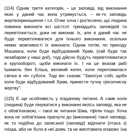
(114) Однак третя категорія, – це заповіді, від виконання
яких у даний час вона утримується, – як-то заповідь
жертвоприношення і т.п. Отже хоча і роз’яснено, що людина
повинна виконати всі шістсот тринадцять заповідей та
перевтілюється, доки не виконає їх, але в даний час не
буде перевтілюватися для їхнього виконання, оскільки
немає можливості їх виконати. Однак потім, по приходу
Машиаха, коли буде відбудований Храм, (хай буде так
незабаром у наші дні!), тоді дійсно будуть перевтілюватися
в кругообороті, щоби виконати їх. І на це вказав рабі
Ішмаель бен Еліша, великий коген, коли переломилася
свічка в ніч суботи. Тоді він сказав: “Занотую собі, щоби
коли буде відбудований Храм, принести тучну гріхоочисну
жертву”.
(115) Є ще особливість у згаданому питанні. А саме коли
(людина) буде лінуватися у виконанні якоїсь заповіді, яка не
є обов’язковою, – такої як читання Шма, тфілін тощо. Хоча
вона не зобов’язана прагнути до (виконання) такої заповіді,
як то подібна до записаної (заповіді) відігнати (птаха з)
гнізда, або не було в неї дому, та не виготовила огорожу (на