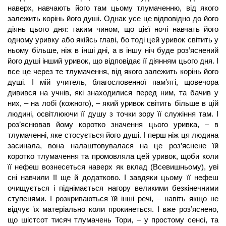
наверх, навчають його там цьому тлумаченню, від якого
залежить корінь його душі. Однак усе це відповідно до його
діянь цього дня: таким чином, що цієї ночі навчать його
одному уривку або якійсь главі, бо тоді цей уривок світить у
ньому більше, ніж в інші дні, а в іншу ніч буде роз’яснений
його душі інший уривок, що відповідає її діянням цього дня. І
все це через те тлумачення, від якого залежить корінь його
душі. І мій учитель, благословенної пам’яті, щовечора
дивився на учнів, які знаходилися перед ним, та бачив у
них, – на лобі (кожного), – який уривок світить більше в цій
людині, освітлюючи її душу з точки зору її служіння там. І
роз’яснював йому коротко значення цього уривка, – в
тлумаченні, яке стосується його душі. І перш ніж ця людина
засинала, вона налаштовувалася на це роз’яснене їй
коротко тлумачення та промовляла цей уривок, щоби коли
її нефеш вознесеться наверх як вклад (Всевишньому), уві
сні навчили її ще й додатково. І завдяки цьому її нефеш
очищується і піднімається нагору великими безкінечними
ступенями. І розкриваються їй інші речі, – навіть якщо не
відчує їх матеріально коли прокинеться. І вже роз’яснено,
що шістсот тисяч тлумачень Тори, – у простому сенсі, та