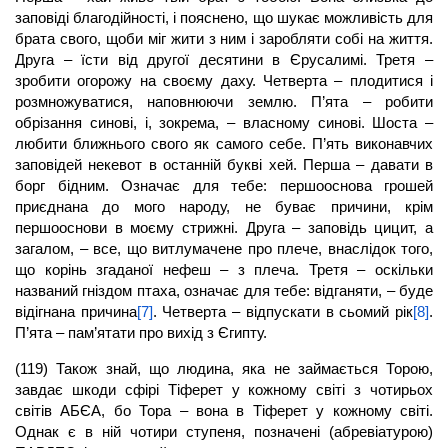
заповіді благодійності, і пояснено, що шукає можливість для
брата свого, щоби міг жити з ним і заробляти собі на життя.
Друга – їсти від другої десятини в Єрусалимі. Третя –
зробити огорожу на своєму даху. Четверта – плодитися і
розмножуватися, наповнюючи землю. П’ята – робити
обрізання синові, і, зокрема, – власному синові. Шоста –
любити ближнього свого як самого себе. П’ять виконавчих
заповідей некевот в останній букві хей. Перша – давати в
борг бідним. Означає для тебе: першооснова грошей
приєднана до мого народу, не буває причини, крім
першооснови в моєму стрижні. Друга – заповідь цицит, а
загалом, – все, що витлумачене про плече, внаслідок того,
що корінь згаданої нефеш – з плеча. Третя – оскільки
названий гніздом птаха, означає для тебе: відганяти, – буде
відігнана причина
[7]
. Четверта – відпускати в сьомий рік
[8]
.
П’ята – пам’ятати про вихід з Єгипту.
(119) Також знай, що людина, яка не займається Торою,
завдає шкоди сфірі Тіферет у кожному світі з чотирьох
світів АБЄА, бо Тора – вона в Тіферет у кожному світі.
Однак є в ній чотири ступеня, позначені (абревіатурою)