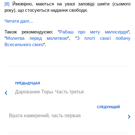
[8]
Ймовірно, маються на увазі заповіді шміти (сьомого
року), що стосуються надання свободи.
Читати далі…
Також рекомендуємо: “
Рабаш про мету милосердя
“,
“
Молитва перед молитвою
“, “
З плоті своєї побачу
Всесильного свого
“.
ПРЕДЫДУЩАЯ
Дарование Торы. Часть третья
СЛЕДУЮЩИЙ
Врата намерений, часть первая