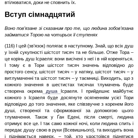
втілюватися, доки не сповнить їх.
Вступ сімнадцятий
Воно пов’язане зі сказаним про те, що людина зобов’язана
займатися Торою на чотирьох її ступенях
(116) І цей (зв’язок) полягає в наступному. Знай, що всіх душ
у їхній сукупності шістсот тисяч та не більше. Отже Тора –
це корінь душ Ісраеля: вони висічені з неї і в ній кореняться.
І тому є в Тори шістсот тисяч значень відповідно до
простого сенсу, шістсот тисяч – у натяку, шістсот тисяч – у
витлумаченні та шістсот тисяч – у таємниці. Виходить, що з
кожного значення в шестистах тисячах тлумачень буде
створена окрема
душа
Ісраеля. І прийдешнє майбутнє
кожного з Ісраеля буде досягнуте осягненням усієї Тори
відповідно до того значення, яке співзвучне з коренем його
душі, створеної та сформованої за допомогою цього
тлумачення. Також у Ґан Едені, після смерті, людина
отримує все це. І так само кожної ночі, коли людина спить і
передає душу свою в руки (Всевишнього), та виходить вона
і піднімається наверх, – той, хто удостоївся піднятися