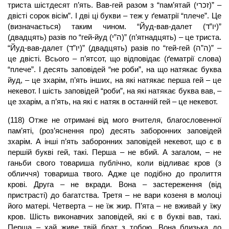
триста шістдесят п’ять. Вав-гей разом з “пам’ятай (זכרי)” –
двісті сорок вісім”. І дві ці букви – теж у ґематрії “плече”. Це
(визначається) таким чином. “Йуд-вав-далет (יו”ד)”
(двадцять) разів по “гей-йуд (ה”י)” (п’ятнадцять) – це триста.
“Йуд-вав-далет (יו”ד)” (двадцять) разів по “гей-гей (ה”ה)” –
це двісті. Всього – п’ятсот, що відповідає (ґематрії слова)
“плече”. І десять заповідей “не роби”, на що натякає буква
йуд, – це зхарім, п’ять інших, на які натякає перша гей – це
некевот. І шість заповідей “роби”, на які натякає буква вав, –
це зхарім, а п’ять, на які є натяк в останній гей – це некевот.
(118) Отже не отримані від мого вчителя, благословенної
пам’яті, (роз’яснення про) десять заборонних заповідей
зхарім. А інші п’ять заборонних заповідей некевот, що є в
першій букві гей, такі. Перша – не вбий. А загалом, – не
ганьби свого товариша публічно, коли відливає кров (з
обличчя) товариша твого. Адже це подібно до пролиття
крові. Друга – не вкради. Вона – застереження (від
пристрасті) до багатства. Третя – не вари козеня в молоці
його матері. Четверта – не їж жир. П’ята – не вживай у їжу
кров. Шість виконавчих заповідей, які є в букві вав, такі.
Перша – хай живе твій брат з тобою. Вона близька до