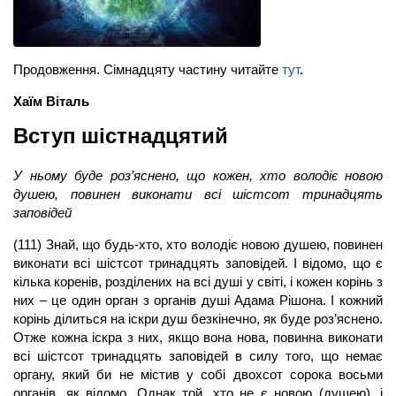
Продовження. Сімнадцяту частину читайте
тут
.
Хаїм Віталь
Вступ шістнадцятий
У ньому буде роз’яснено, що кожен, хто володіє новою
душею, повинен виконати всі шістсот тринадцять
заповідей
(111) Знай, що будь-хто, хто володіє новою душею, повинен
виконати всі шістсот тринадцять заповідей. І відомо, що є
кілька коренів, розділених на всі душі у світі, і кожен корінь з
них – це один орган з органів душі Адама Рішона. І кожний
корінь ділиться на іскри душ безкінечно, як буде роз’яснено.
Отже кожна іскра з них, якщо вона нова, повинна виконати
всі шістсот тринадцять заповідей в силу того, що немає
органу, який би не містив у собі двохсот сорока восьми
органів, як відомо. Однак той, хто не є новою (душею), і