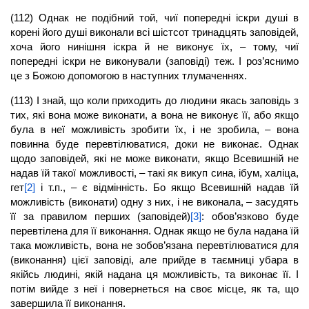
(112) Однак не подібний той, чиї попередні іскри душі в
корені його душі виконали всі шістсот тринадцять заповідей,
хоча його нинішня іскра й не виконує їх, – тому, чиї
попередні іскри не виконували (заповіді) теж. І роз’яснимо
це з Божою допомогою в наступних тлумаченнях.
(113) І знай, що коли приходить до людини якась заповідь з
тих, які вона може виконати, а вона не виконує її, або якщо
була в неї можливість зробити їх, і не зробила, – вона
повинна буде перевтілюватися, доки не виконає. Однак
щодо заповідей, які не може виконати, якщо Всевишній не
надав їй такої можливості, – такі як викуп сина, ібум, халіца,
гет
[2]
і т.п., – є відмінність. Бо якщо Всевишній надав їй
можливість (виконати) одну з них, і не виконала, – засудять
її за правилом перших (заповідей)
[3]
: обов’язково буде
перевтілена для її виконання. Однак якщо не була надана їй
така можливість, вона не зобов’язана перевтілюватися для
(виконання) цієї заповіді, але прийде в таємниці убара в
якійсь людині, якій надана ця можливість, та виконає її. І
потім вийде з неї і повернеться на своє місце, як та, що
завершила її виконання.