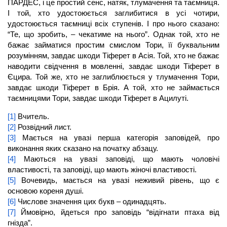
ПАРДЕС, і це простий сенс, натяк, тлумачення та таємниця.
І той, хто удостоюється заглибитися в усі чотири,
удостоюється таємниці всіх ступенів. І про нього сказано:
“Те, що зробить, – чекатиме на нього”. Однак той, хто не
бажає займатися простим смислом Тори, її буквальним
розумінням, завдає шкоди Тіферет в Асія. Той, хто не бажає
наводити свідчення в мовленні, завдає шкоди Тіферет в
Єцира. Той же, хто не заглиблюється у тлумачення Тори,
завдає шкоди Тіферет в Брія. А той, хто не займається
таємницями Тори, завдає шкоди Тіферет в Ацилуті.
[1]
Вчитель.
[2]
Розвідний лист.
[3]
Мається на увазі перша категорія заповідей, про
виконання яких сказано на початку абзацу.
[4]
Маються на увазі заповіді, що мають чоловічі
властивості, та заповіді, що мають жіночі властивості.
[5]
Вочевидь, мається на увазі неживий рівень, що є
основою кореня душі.
[6]
Числове значення цих букв – одинадцять.
[7]
Ймовірно, йдеться про заповідь “відігнати птаха від
гнізда”.