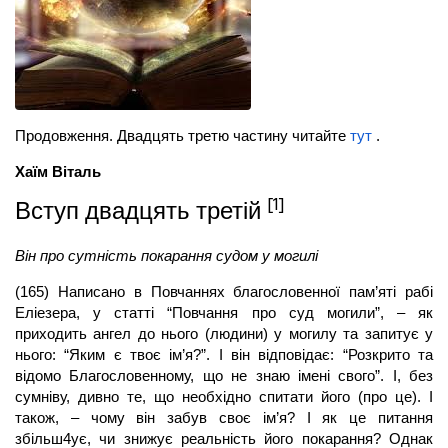
Продовження. Двадцять третю частину читайте
тут
.
Хаїм Віталь
[1]
Вступ двадцять третій
Він про сутність покарання судом у могилі
(165) Написано в Повчаннях благословенної пам’яті рабі
Еліезера, у статті “Повчання про суд могили”, – як
приходить ангел до нього (людини) у могилу та запитує у
нього: “Яким є твоє ім’я?”. І він відповідає: “Розкрито та
відомо Благословенному, що не знаю імені свого”. І, без
сумніву, дивно те, що необхідно спитати його (про це). І
також, – чому він забув своє ім’я? І як це питання
збільш4ує, чи знижує реальність його покарання? Однак