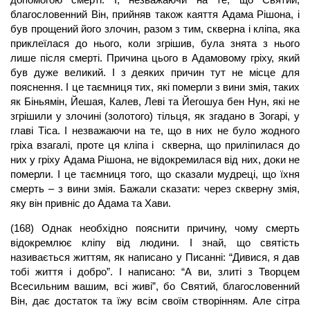
благословенний Він, прийняв також каяття Адама Рішона, і
був прощений його злочин, разом з тим, скверна і кліпа, яка
приклеїлася до нього, коли згрішив, була знята з нього
лише після смерті. Причина цього в Адамовому гріху, який
був дуже великий. І з деяких причин тут не місце для
пояснення. І це таємниця тих, які померли з вини змія, таких
як Біньямін, Йешая, Калев, Леві та Йегошуа бен Нун, які не
згрішили у злочині (золотого) тільця, як згадано в Зогарі, у
главі Тіса. І незважаючи на те, що в них не було жодного
гріха взагалі, проте ця кліпа і скверна, що приліпилася до
них у гріху Адама Рішона, не відокремилася від них, доки не
померли. І це таємниця того, що сказали мудреці, що їхня
смерть – з вини змія. Бажали сказати: через скверну змія,
яку він привніс до Адама та Хави.
(168) Однак необхідно пояснити причину, чому смерть
відокремлює кліпу від людини. І знай, що святість
називається життям, як написано у Писанні: “Дивися, я дав
тобі життя і добро”. І написано: “А ви, злиті з Творцем
Всесильним вашим, всі живі”, бо Святий, благословенний
Він, дає достаток та їжу всім своїм створінням. Але сітра