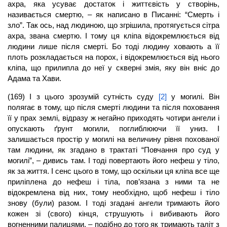
ахра, яка усуває достаток і життєвість у створінь,
називається смертю, – як написано в Писанні: “Смерть і
зло”. Так ось, над людиною, що згрішила, протягується сітра
ахра, звана смертю. І тому ця кліпа відокремлюється від
людини лише після смерті. Бо тоді людину ховають а її
плоть розкладається на порох, і відокремлюється від нього
кліпа, що прилипла до неї у скверні змія, яку він вніс до
Адама та Хави.
(169) І з цього зрозумій сутність суду
[2]
у могилі. Він
полягає в тому, що після смерті людини та після поховання
її у прах землі, відразу ж негайно приходять чотири ангели і
опускають ґрунт могили, поглиблюючи її униз. І
залишається простір у могилі на величину рівня похованої
там людини, як згадано в трактаті “Повчання про суд у
могилі”, – дивись там. І тоді повертають його нефеш у тіло,
як за життя. І сенс цього в тому, що оскільки ця кліпа все ще
приліплена до нефеш і тіла, пов’язана з ними та не
відокремлена від них, тому необхідно, щоб нефеш і тіло
знову (були) разом. І тоді згадані ангели тримають його
кожен зі (свого) кінця, струшують і вибивають його
вогненними палицями, – подібно до того як тримають таліт з