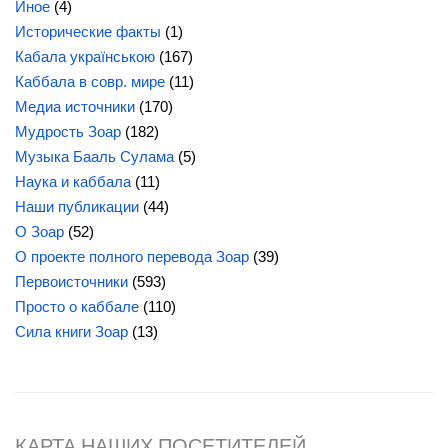
Иное
(4)
Исторические факты
(1)
Кабала українською
(167)
Каббала в совр. мире
(11)
Медиа источники
(170)
Мудрость Зоар
(182)
Музыка Бааль Сулама
(5)
Наука и каббала
(11)
Наши публикации
(44)
О Зоар
(52)
О проекте полного перевода Зоар
(39)
Первоисточники
(593)
Просто о каббале
(110)
Сила
книги Зоар
(13)