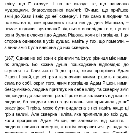
кліпу, що її оточує. І на це вказує те, що написано
мудрецями, благословенної пам’яті: “Вчимо, що прийшов
змій до Хави і вніс до неї скверну”. І так само в людини та
потомства її, яке приходить після неї до днів Машіаха, –
немає людини, врятованої від нього внаслідок того, що всі
вони були включені до Адама Рішона, коли він згрішив. І ця
сторона однакова в усіх душах, навіть у тих, що померли, –
з вини змія була внесена до них скверна.
(167) Однак не всі вони є рівними та існує різниця між ними,
як згадано. Бо кожна
душа
пошкоджена відповідно до
ступеня та близькості її до гріха, яким прогрішив
Адам
Рішон. І знай, що всі гріхи та злочини, якими грішить людина
сама по собі, окрім того, яким прогрішив Адам Рішон, ними,
безсумнівно, людина притягує на себе кліпу та скверну змія
відповідно до значення гріха. Проте все залежить від каяття
людини, бо завдяки каяттю ця погань, яка прилипла до неї
внаслідок її гріха, може бути видалена з неї навіть якщо ці
гріхи великі. Але скверна і кліпа, яка прилипла до всіх душ
коли прогрішив Адам Рішон, не залежить від каяття. І
людина повинна померти, а потім виправиться ця вада за
допомогою смерті. І, незважаючи на те, що Святий,