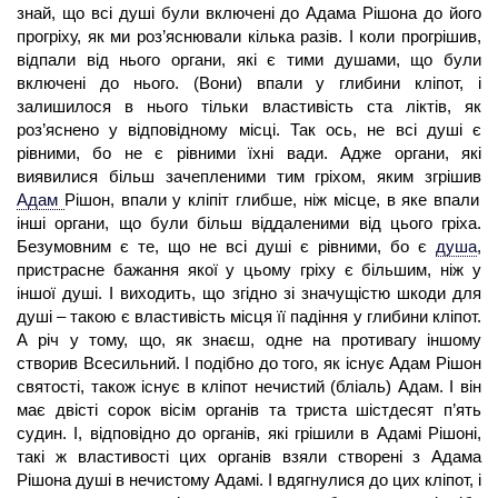
знай, що всі душі були включені до Адама Рішона до його
прогріху, як ми роз’яснювали кілька разів. І коли прогрішив,
відпали від нього органи, які є тими душами, що були
включені до нього. (Вони) впали у глибини кліпот, і
залишилося в нього тільки властивість ста ліктів, як
роз’яснено у відповідному місці. Так ось, не всі душі є
рівними, бо не є рівними їхні вади. Адже органи, які
виявилися більш зачепленими тим гріхом, яким згрішив
Адам
Рішон, впали у кліпіт глибше, ніж місце, в яке впали
інші органи, що були більш віддаленими від цього гріха.
Безумовним є те, що не всі душі є рівними, бо є
душа
,
пристрасне бажання якої у цьому гріху є більшим, ніж у
іншої душі. І виходить, що згідно зі значущістю шкоди для
душі – такою є властивість місця її падіння у глибини кліпот.
А річ у тому, що, як знаєш, одне на противагу іншому
створив Всесильний. І подібно до того, як існує Адам Рішон
святості, також існує в кліпот нечистий (бліаль) Адам. І він
має двісті сорок вісім органів та триста шістдесят п’ять
судин. І, відповідно до органів, які грішили в Адамі Рішоні,
такі ж властивості цих органів взяли створені з Адама
Рішона душі в нечистому Адамі. І вдягнулися до цих кліпот, і