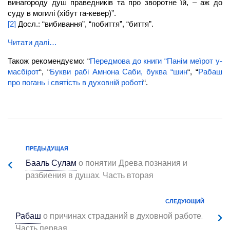
винагороду душ праведників та про зворотне їй, – аж до
суду в могилі (хібут га-кевер)”.
[2]
Досл.: “вибивання”, “побиття”, “биття”.
Читати далі…
Також рекомендуємо: “
Передмова до книги “Панім меїрот у-
масбірот
“, “
Букви рабі Амнона Саби, буква “шин
“, “
Рабаш
про погань і святість в духовній роботі
“.
ПРЕДЫДУЩАЯ
Бааль Сулам
о понятии Древа познания и
разбиения в душах. Часть вторая
СЛЕДУЮЩИЙ
Рабаш
о причинах страданий в духовной работе.
Часть первая