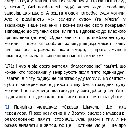
смерть і суд у могилі, крім тих згаданих у “Повчанні про суд
у могилі”, (які позбавлені суду) через якусь особливу
заповідь для цього. А решта людей потребує суду могили.
Але є відмінність між великим судом (та м’яким) у
вказаному вище значенні. І кожен зазнає свого покарання
відповідно до ступеня своєї кліпи та відповідно до власного
приліплення (до неї). Однак навіть ті, що позбавлені суду
могили, – адже їхні особливі заповіді відокремлюють кліпу
від них без страждань після смерті, – проте змушені
померти, як згадано вище щодо смерті з вини змія.
(171) І чув я від свого вчителя, благословенної пам’яті, що
кожен, хто похований у вечір суботи після п’ятої години дня,
і взагалі в п’яту годину, не підлягає суду могили. Бо святість
суботи відокремлює від нього кліпу без страждань суду
могили. І це таємниця шостого дня у його добавці від п’ятої
години шостого дня і далі: тоді вже світить святість суботи.
[1]
Примітка укладача: «Сказав Шмуель: Ще така
передмова. Я вже розмістив її у Вратах висловів мудреців,
благословенної пам’яті, стор.86/1. Але, разом з тим, я не
бажав видаляти її звітси, бо це її істинне місце. І це про