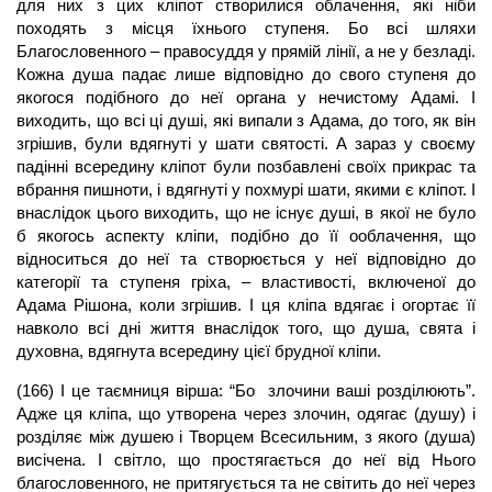
для них з цих кліпот створилися облачення, які ніби
походять з місця їхнього ступеня. Бо всі шляхи
Благословенного – правосуддя у прямій лінії, а не у безладі.
Кожна душа падає лише відповідно до свого ступеня до
якогося подібного до неї органа у нечистому Адамі. І
виходить, що всі ці душі, які випали з Адама, до того, як він
згрішив, були вдягнуті у шати святості. А зараз у своєму
падінні всередину кліпот були позбавлені своїх прикрас та
вбрання пишноти, і вдягнуті у похмурі шати, якими є кліпот. І
внаслідок цього виходить, що не існує душі, в якої не було
б якогось аспекту кліпи, подібно до її ооблачення, що
відноситься до неї та створюється у неї відповідно до
категорії та ступеня гріха, – властивості, включеної до
Адама Рішона, коли згрішив. І ця кліпа вдягає і огортає її
навколо всі дні життя внаслідок того, що душа, свята і
духовна, вдягнута всередину цієї брудної кліпи.
(166) І це таємниця вірша: “Бо злочини
ваші розділюють”.
Адже ця кліпа, що утворена через злочин, одягає (душу) і
розділяє між душею і Творцем Всесильним, з якого
(душа)
висічена. І світло, що простягається до неї від Нього
благословенного, не притягується та не світить до неї через