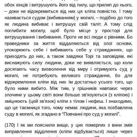
обох кінців і витрушують його від пилу, що прилип до нього,
– доки не відокремиться від них ця кліпа повністю. І тому
називається судом (вибиванням) у могилі, – подібно до того
як людина вибиває і витрушує свій таліт. А тому слід
поглибити могилу, щоб було місце у просторі для
витрушування і вибивання. Проте не всі люди є рівними. Бо
праведники за життя віддаляються від злої основи,
упокорюють себе і вибивають себе у стражданнях, що
приходять до них, а також завдяки Торі та заповідям, які
виснажують силу людини, доки не виявляється, що коли
досягають часу визволення від миру і отримують суд у
могилі, не потребують великого страждання, бо для
відокремлення кліпи від них їм достатньо усього того, що
було ними вибито. Між тим, у грішників навпаки: через
злочини у цьому світі вони більше зв’язуються (з кліпою) ​​і
зміцнюють (цей зв’язок) кліпи з тілом і нефеш. І знаходимо,
що це таємниця того, чому немає людини, яка позбавлена
суду в могилі, як згадано в “Повчанні про суд у могилі”.
(170) І як ми пояснили вище, у цих померлих з вини змія
виправлення відділення (кліпи відбувається) лише через