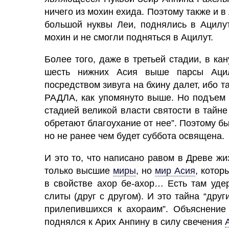
ничего из мохин ехида. Поэтому также и в
большой нуквы Леи, поднялись в Ацилут
мохин и не смогли подняться в Ацилут.
Более того, даже в третьей стадии, в ка
шесть нижних Асия выше парсы Аци
посредством зивуга на бхину далет, ибо 
РАДЛА, как упомянуто выше. Но подъем 
стадией великой власти святости в тайне
обретают благоухание от нее”. Поэтому бы
но не ранее чем будет суббота освящена.
И это то, что написано равом в Древе жи
только высшие
миры
,
но
мир Асия
,
которы
в свойстве ахор бе-ахор… Есть там уде
слиты (друг с другом). И это тайна “други
прилепившихся к ахораим”. Объяснение 
поднялся к Арих Анпину в силу свечения