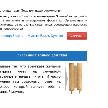
это адаптация Зоар для нашего поколения.
еревода книги "Зоар" с комментарием "Сулам" на русский и
 в печатном и электронном форматах. Организация и
энтузиастов из разных стран мира, осознающих важность
ия человечества
еревода Зоар
Музыка Бааль Сулама
Скачать
СКАЗАННОЕ ТОЛЬКО ДЛЯ ТЕБЯ
ывает так, что возникает
желание
открыть книгу на случайной
транице и начать читать. И часто
менно там содержится ответ на
опрос, который волнует тебя в
анный момент.