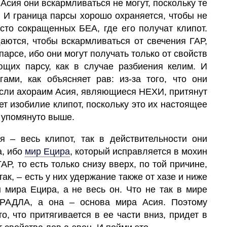
Асия они вскармливаться не могут, поскольку те
. И граница парсы хорошо охраняется, чтобы не
есто сокращенных БЕА, где его получат клипот.
аются, чтобы вскармливаться от свечения
ГАР,
парсе, ибо они могут получать только от свойств
щих парсу, как в случае разбиения келим. И
ами, как объясняет рав: из-за того, что они
если ахораим Асия, являющиеся НЕХИ, притянут
ет изобилие клипот, поскольку это их настоящее
 упомянуто выше.
ия
– весь
клипот,
так в действительности они
, ибо
мир Ецира
,
который исправляется в мохин
АР,
то есть только снизу вверх, по той причине,
так, – есть у них удержание также от хазе и ниже
 мира Ецира, а не весь он. Что не так в мире
 РАДЛА, а она – основа мира Асия. Поэтому
то, что притягивается в ее части вниз, придет в