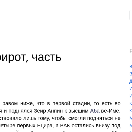
ирот, часть
В
В
Д
И
И
 равом ниже, что в первой стадии, то есть во
К
я и поднялся Зеир Анпин к высшим
Аба
ве-Име,
К
ствовало лишь тому, чтобы смогли подняться не
М
четыре первых Ецира, а ВАК остались внизу под
М