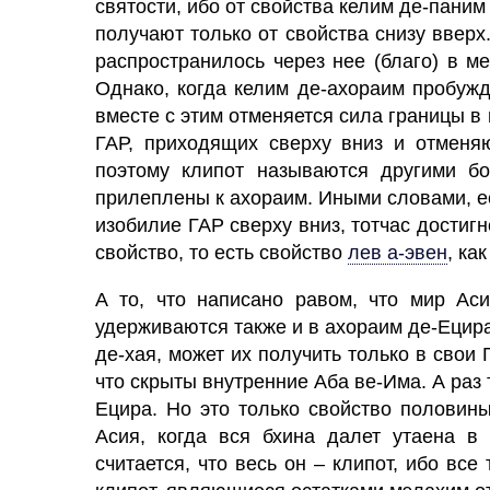
святости, ибо от свойства
келим
де-паним 
получают только от свойства снизу вверх
распространилось через нее (благо) в м
Однако, когда келим де-ахораим пробужд
вместе с этим отменяется
сила
границы в 
ГАР, приходящих сверху вниз и отменяю
поэтому клипот называются другими бог
прилеплены к ахораим. Иными словами, 
изобилие ГАР сверху вниз, тотчас достигн
свойство, то есть свойство
лев а-эвен
,
как
А то, что написано равом, что
мир Ас
удерживаются также и в ахораим де-Ецира
де
-хая,
может их получить только в свои
Г
что скрыты внутренние
Аба
ве
-Има.
А раз 
Ецира. Но это только свойство половины
Асия, когда вся бхина далет утаена в
считается, что весь он – клипот, ибо все 