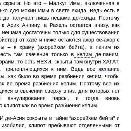
 скрыта. Но это –
Малхут
Имы, включенная в
лько для мохин Имы в свете ехида. Ведь есть в
гда получает лишь нешама де-ехида. Поэтому
 Арих Анпину, а Рахель остается внизу, как
де-нешама достаточны только для существования
ойства) от хазе и ниже остаются ахор бе-ахор с
ны – к храму (ахорейхем бейта), а паним их
 есть там свечение только в
келим
де-паним,
ораим, то есть НЕХИ, скрыты там внутри ХАГАТ,
, прилепляющихся к ним. Ведь все
желание
сы, как было во время разбиения келим, чтобы
ак во время разбиения келим. Поэтому все их
ихся в свечении сверху вниз, для которых нет
ом аннулирования парсы, и тогда вновь
о клипот как во время разбиения келим.
ХИ де-Асия сокрыты в тайне “ахорейхем бейта” и
 изобилия,
клипот
пребывают отделенными от