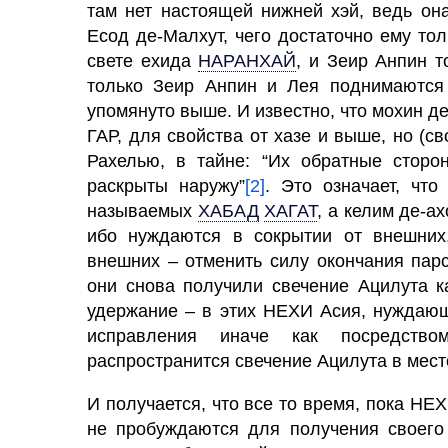
там нет настоящей нижней хэй, ведь она
Есод де-Малхут, чего достаточно ему то
свете ехида
НАРАНХАЙ
,
и Зеир Анпин то
только Зеир Анпин и Лея поднимаются к
упомянуто выше. И известно, что мохин 
ГАР,
для свойства от хазе и выше, но (св
Рахелью, в тайне: “Их обратные сторо
раскрыты наружу”
[2]
. Это означает, что
называемых
ХАБАД
ХАГАТ
,
а келим де-ах
ибо нуждаются в сокрытии от внешних
внешних – отменить силу окончания пар
они снова получили свечение Ацилута к
удержание – в этих НЕХИ Асия, нуждающ
исправления иначе как посредств
распространится свечение Ацилута в мест
И получается, что все то время, пока НЕ
не пробуждаются для получения своего