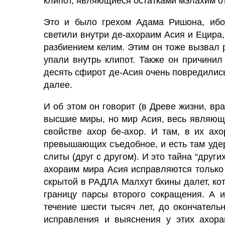
клипот, являющиеся остатками мэлахим о
Это и было грехом Адама Ришона, ибо
светили внутри де-ахораим Асия и Ецира,
разбиением
келим.
Этим он тоже вызвал р
упали внутрь
клипот.
Также он причинил 
десять сфирот
де-Асия очень повредились
далее.
И об этом он говорит (в Древе жизни, вра
высшие
миры,
но
мир Асия,
весь являющ
свойстве ахор бе-ахор. И там, в их ах
превышающих съедобное, и есть там уде
слиты (друг с другом). И это тайна “други
ахораим мира Асия исправляются только
скрытой в РАДЛА
Малхут
бхины далет, ко
границу парсы второго сокращения. А и
течение шести тысяч лет, до окончательн
исправления и выяснения у этих ахора