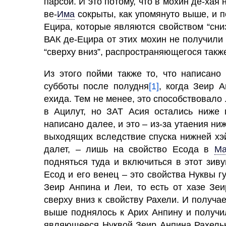
парсой. И это потому, что в мохин де-хая 
ве
-
Има
сокрыты, как упомянуто выше, и п
Ецира, которые являются свойством “сниз
ВАК де-Ецира от этих мохин не получили 
“сверху вниз”, распространяющегося также
Из этого пойми также то, что написано
субботы после полудня
[1]
, когда Зеир 
ехида. Тем не менее, это способствовало
в
Ацилут,
но ЗАТ Асия остались ниже п
написано далее, и это – из-за утаения н
выходящих вследствие спуска нижней хэ
далет, – лишь на свойство Есода в
Ма
подняться туда и включиться в этот зиву
Есод и его венец – это свойства Нуквы 
Зеир Анпина и Леи, то есть от хазе Зе
сверху вниз к свойству Рахели. И получае
выше поднялось к Арих Анпину и получи
являющееся Нуквой Зеир Анпина Рахелью