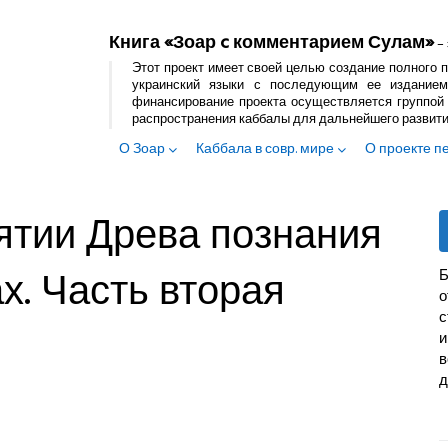
Книга «Зоар c комментарием Сулам»
– 
Этот проект имеет своей целью создание полного п
украинский языки с последующим ее изданием
финансирование проекта осуществляется группой 
распространения каббалы для дальнейшего развит
О Зоар
Каббала в совр. мире
О проекте п
ятии Древа познания
х. Часть вторая
Б
с
и
в
д