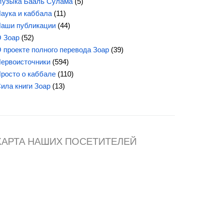
узыка Бааль Сулама
(5)
аука и каббала
(11)
аши публикации
(44)
 Зоар
(52)
 проекте полного перевода Зоар
(39)
ервоисточники
(594)
росто о каббале
(110)
Сила
книги Зоар
(13)
КАРТА НАШИХ ПОСЕТИТЕЛЕЙ