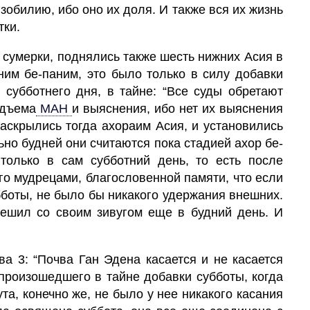
зобилию, ибо оно их доля. И также вся их жизнь
тки.
в сумерки, поднялись также шесть нижних Асия в
им бе-паним, это было только в силу добавки
о субботнего дня, в тайне: “Все суды обретают
одъема
МАН
и выяснения, ибо нет их выяснения
раскрылись тогда ахораим Асия, и установились
ьно будней они считаются пока стадией ахор бе-
только в сам субботний день, то есть после
го мудрецами, благословенной памяти, что если
бботы, не было бы никакого удержания внешних.
спешил со своим зивугом еще в будний день. И
ва 3: “Почва Ган Эдена касается и не касается
произошедшего в тайне добавки субботы, когда
та, конечно же, не было у нее никакого касания