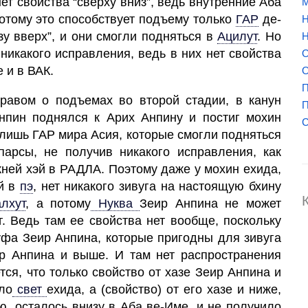
нет свойства “сверху вниз”, ведь внутренние Аба
М
отому это способствует подъему только
ГАР
де-
Н
у вверх”, и они смогли подняться в
Ацилут
.
Но
Н
никакого исправления, ведь в них нет свойства
О
 и в ВАК.
О
П
 равом о подъемах во второй стадии, в канун
П
Анпин поднялся к Арих Анпину и постиг мохин
 лишь
ГАР
мира Асия, которые смогли подняться
арсы, не получив никакого исправления, как
ижней хэй в РАДЛА. Поэтому даже у мохин ехида,
й в
пэ
,
нет никакого зивуга на настоящую бхину
лхут
,
а потому
Нуква
Зеир Анпина не может
г. Ведь там ее свойства нет вообще, поскольку
гуфа Зеир Анпина, которые пригодны для зивуга
ир Анпина и выше. И там нет распространения
тся, что только свойство от хазе Зеир Анпина и
ло
свет
ехида, а (свойство) от его хазе и ниже,
, осталось внизу в
Аба
ве-Име, и не получило