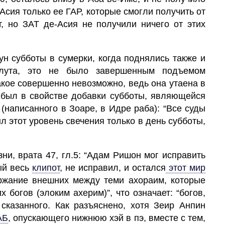
 Асия только ее ГАР, которые смогли получить от
, но ЗАТ де-Асия не получили ничего от этих
нун субботы в сумерки, когда поднялись также и
лута, это не было завершенным подъемом
такое совершенно невозможно, ведь она утаена в
был в свойстве добавки субботы, являющейся
 (написанного в Зоаре, в Идре раба): “Все суды
л этот уровень свечения только в день субботы,
зни, врата 47, гл.5: “Адам Ришон мог исправить
й весь
клипот
,
не исправил, и остался
этот мир
ржание внешних между теми ахораим, которые
х богов (элоким ахерим)”, что означает: “богов,
сказанного. Как разъяснено, хотя Зеир Анпин
АБ
,
опускающего нижнюю хэй в
пэ,
вместе с тем,