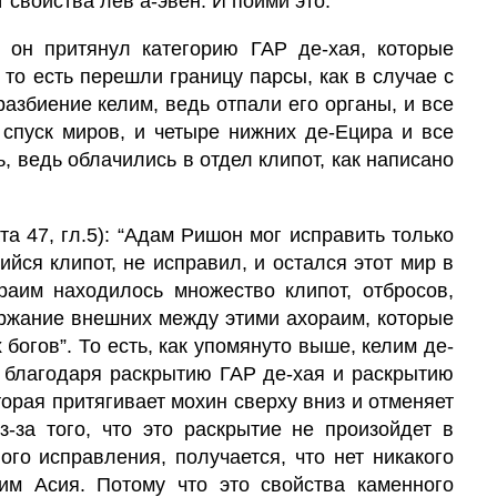
т свойства
лев а-эвен.
И пойми это.
 он притянул категорию
ГАР
де
-хая,
которые
 то есть перешли границу парсы, как в случае с
азбиение келим, ведь отпали его органы, и все
спуск миров, и четыре нижних де-Ецира и все
, ведь облачились в отдел клипот, как написано
та 47, гл.5): “Адам Ришон мог исправить только
ийся
клипот,
не исправил, и остался
этот мир
в
ораим находилось множество клипот, отбросов,
ржание внешних между этими ахораим, которые
х богов”. То есть, как упомянуто выше,
келим
де-
 благодаря раскрытию
ГАР
де
-хая
и раскрытию
торая притягивает мохин сверху вниз и отменяет
з-за того, что это раскрытие не произойдет в
ого исправления, получается, что нет никакого
им Асия. Потому что это свойства каменного