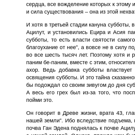
сердца, все вожделение которых к этому и
и
сила
существования – она из этой нехва
И хотя в третьей стадии кануна субботы, 
Ацилут,
и установились Ецира и Асия пан
субботы, то есть власти святости самог
благоухание от нее”, а вовсе не в силу п
во все шесть тысяч лет. Поэтому хотя и 
паним бе-паним, вместе с этим, относител
ахор. Ведь добавка субботы властвует 
освящения субботы. И это тайна сказанно
бы подождал со своим зивугом до дня су
А весь его грех был из-за того, что по
пойми это.
Он говорит в Древе жизни, врата 43, гла
нашей земли”. Ибо вследствие подъема, 
почва Ган Эдена поднялась к почве Ацилу