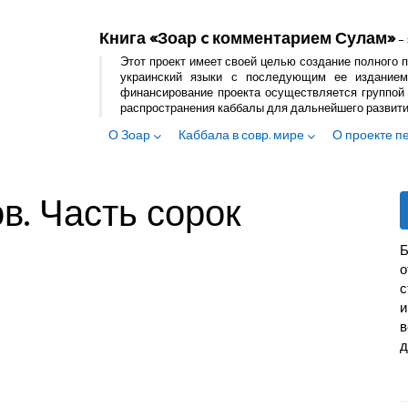
Книга «Зоар c комментарием Сулам»
– 
Этот проект имеет своей целью создание полного п
украинский языки с последующим ее изданием
финансирование проекта осуществляется группой 
распространения каббалы для дальнейшего развит
О Зоар
Каббала в совр. мире
О проекте п
в. Часть сорок
Б
с
и
в
д