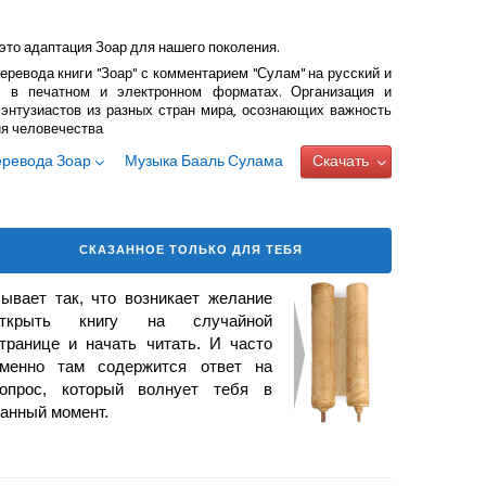
это адаптация Зоар для нашего поколения.
еревода книги "Зоар" с комментарием "Сулам" на русский и
 в печатном и электронном форматах. Организация и
энтузиастов из разных стран мира, осознающих важность
ия человечества
еревода Зоар
Музыка Бааль Сулама
Скачать
СКАЗАННОЕ ТОЛЬКО ДЛЯ ТЕБЯ
ывает так, что возникает
желание
открыть книгу на случайной
транице и начать читать. И часто
менно там содержится ответ на
опрос, который волнует тебя в
анный момент.