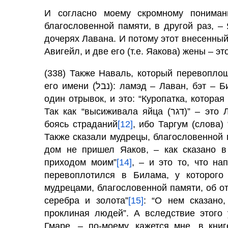
И согласно моему скромному пониман
благословенной памяти, в другой раз, –
дочерях Лавана. И потому этот внесенный
Авигейл, и две его (т.е. Яакова) жены – э
(338) Также Наваль, который перевоплощ
его имени (נבל): ламэд – Лаван, бэт – Билам, нун – Наваль. Они втроем указывают на
один отрывок, и это: “Куропатка, котора
Так как “высижив
боясь страданий
[12]
Также сказали мудрецы, благословенной п
дом не пришел Яаков, – как сказано в
приходом моим”
[14]
, – и это то, что на
перевоплотился в Билама, у которого
мудрецами, благословенной памяти, об о
серебра и золота”
[15]
: “О нем сказано,
проклиная людей”. А вследствие этого 
Гмаре, – по-моему, кажется мне, в кни