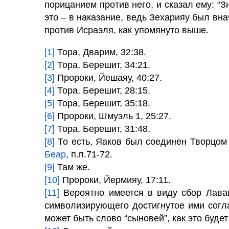
порицанием против него, и сказал ему: “З
это – в наказание, ведь Зехарияу был в
против Исраэля, как упомянуто выше.
[1]
Тора, Дварим, 32:38.
[2]
Тора, Берешит, 34:21.
[3]
Пророки, Йешаяу, 40:27.
[4]
Тора, Берешит, 28:15.
[5]
Тора, Берешит, 35:18.
[6]
Пророки, Шмуэль 1, 25:27.
[7]
Тора, Берешит, 31:48.
[8]
То есть, Яаков был соединен Творцом 
Беар
, п.п.71-72.
[9]
Там же.
[10]
Пророки, Йермияу, 17:11.
[11]
Вероятно имеется в виду сбор Лава
символизирующего достигнутое ими согла
может быть слово “сыновей”, как это буде