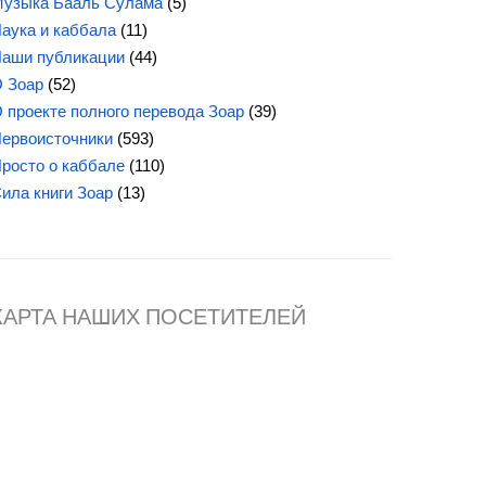
узыка Бааль Сулама
(5)
аука и каббала
(11)
аши публикации
(44)
 Зоар
(52)
 проекте полного перевода Зоар
(39)
ервоисточники
(593)
росто о каббале
(110)
Сила
книги Зоар
(13)
КАРТА НАШИХ ПОСЕТИТЕЛЕЙ