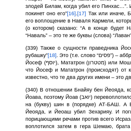
злодей Билам, когда убил его Пинхас…”. 
покинет оно его”
[16]
.
[17]
Так или иначе, Б
его воплощение в Наваля Кармели, котор
(о котором) сказано: “А в конце будет 
“Наваль” – это те же буквы (слова) “Лаван
(339) Также о сущности праведника Йосеф
рубашку”
[18]
. Это (т.е. слово “פסים”) – аббревиатура (слов) “Петахон (פתחון), Сагрон (סגרון),
что Йосеф и Мататрон (происходят) от 
известно, что те два других имени – это 
(340) В отношении Бнайяу бен Йеояда, ко
Йоава, поэтому Йоав (יואב) перевоплотился в царя Йеоаша (יואש), и поменялась буква бэт
на (букву) шин в (порядке) АТ-БАШ. А 
Йеояда, и Йеоаш убил Зехарияу. И поги
порицающими речами против всего Исраэ
воплотился затем в гера Шемаю, брата 