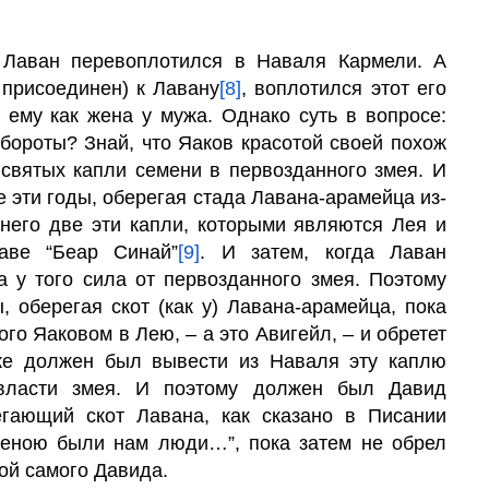
 Лаван перевоплотился в Наваля Кармели. А
 присоединен) к Лавану
[8]
, воплотился этот его
 ему как жена у мужа. Однако суть в вопросе:
бороты? Знай, что Яаков красотой своей похож
 святых капли семени в первозданного змея. И
е эти годы, оберегая стада Лавана-арамейца из-
у него две эти капли, которыми являются Лея и
аве “Беар Синай”
[9]
. И затем, когда Лаван
 у того
сила
от первозданного змея. Поэтому
, оберегая скот (как у) Лавана-арамейца, пока
ого Яаковом в Лею, – а это Авигейл, – и обретет
оже должен был вывести из Наваля эту каплю
власти змея. И поэтому должен был Давид
егающий скот Лавана, как сказано в Писании
стеною были нам люди…”, пока затем не обрел
ной самого Давида.