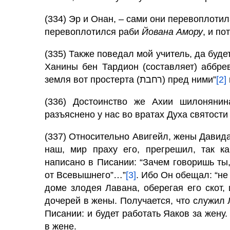
(334) Эр и Онан, – сами они перевоплотил
перевоплотился раби
Йована Амору
, и по
(335) Также поведал мой учитель, да буде
Ханины бен Тардион (составляет) аббре
земля вот простерта (רחבת) пред ними”
[2]
(336) Достоинство же Ахии шилонянин
разъяснено у нас во вратах Духа святости
(337) Относительно Авигейл, жены Давида,
наш, мир праху его, прегрешил, так к
написано в Писании: “Зачем говоришь ты,
от Всевышнего”…”
[3]
. Ибо Он обещал: “н
доме злодея Лавана, оберегая его скот, 
дочерей в жены. Получается, что служил Л
Писании: и будет работать Яаков за жену.
в жене.