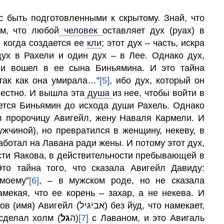
с быть подготовленными к скрытому. Знай, что
им, что любой
человек
оставляет дух (руах) в
 когда создается ее
кли
;
этот дух – часть, искра
ух в Рахели и один дух – в Лее. Однако дух,
 и вошел в ее сына Биньямина. И это тайна
 так как она умирала…”
[5]
, ибо дух, который он
вестно. И вышла эта
душа
из нее, чтобы войти в
ется Биньямин до исхода души Рахель. Однако
в пророчицу Авигейл, жену Наваля Кармели. И
жчиной), но превратился в женщину, некеву, в
работал на Лавана ради жены. И потому этот дух,
сти Яакова, в действительности пребывающей в
то тайна того, что сказала Авигейл Давиду:
ну моему”
[6]
, – в мужском роде, но не сказала
אבי) без йуд, что намекает,
גל
на ее душу от праотца Яакова, который сделал холм (ה
)
[7]
с Лаваном, и это Авигаль