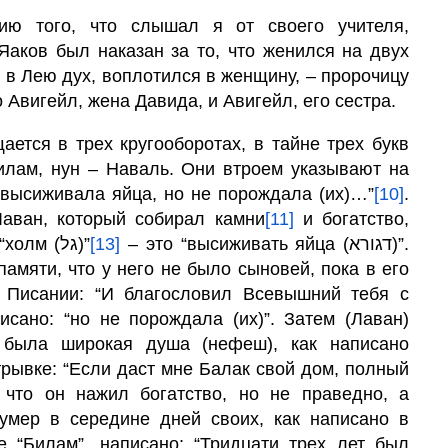
ию того, что слышал я от своего учителя,
 Яаков был наказан за то, что женился на двух
 в Лею дух, воплотился в женщину, – пророчицу
то Авигейл, жена Давида, и Авигейл, его сестра.
ается в трех кругооборотах, в тайне трех букв
я высиживала яйца, но не порождала (их)…”
[10]
.
ала яйца (דגר)” – это Лаван, который собирал камни
[11]
и богатство,
, ибо Таргум (слова) “холм (גל)”
[13]
– это “высиживать яйца (דגורא)”.
амяти, что у него не было сыновей, пока в его
 Писании: “И благословил Всевышний тебя с
писано: “но не порождала (их)”. Затем (Лаван)
 была широкая
душа
(нефеш), как написано
трывке: “Если даст мне Балак свой дом, полный
 что он нажил богатство, но не праведно, а
умер в середине дней своих, как написано в
ге “Билам”, написано: “Тридцати трех лет был