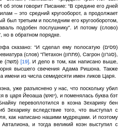
И об этом говорит Писание: “В средине его дней
илам – это средний кругооборот, а продолжает
ый был третьим и последним его кругооборотом,
Наваль подобен послушнику”. И потому (слово)
”, но в обратном порядке.
а сказано: “И сделал ему полосатую (פסים)
Йосеф (יוסף), Мататрон (מטטרון) или Моше (משה)
[19]
. И дело в том, как написано выше,
корня высшего свечения Адама Ришона. Также
два имени из числа семидесяти имен ликов Царя.
эна, уже разъяснено у нас, что поскольку убил
Бнайяу перевоплотился в коэна Зехарияу бен
б Зехарияу вследствие того, что выступал с
ля, как написано нашими мудрецами. И поэтому
Авталиона, и тогда великий коэн выступил с