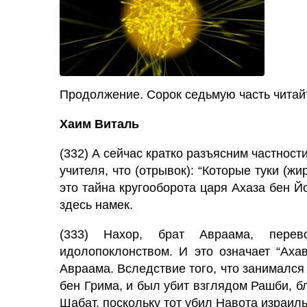
Продолжение. Сорок седьмую часть чита
Хаим Виталь
(332) А сейчас кратко разъясним частност
это тайна кругооборота царя Ахаза бен Йо
здесь намек.
(333) Нахор, брат Авраама, перев
идолопоклонством. И это означает “Ахав (אחאב)”, – брат (אחיו) праотца нашего (נו
Авраама. Вследствие того, что занималс
бен Грима, и был убит взглядом Рашби, б
Шабат, поскольку тот убил Навота израиль