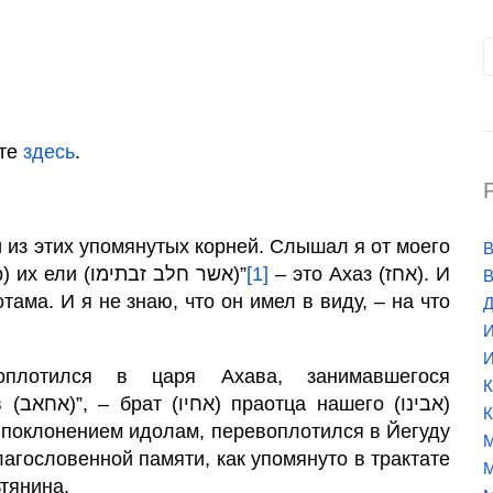
йте
здесь
.
и из этих упомянутых корней. Слышал я от моего
В
учителя, что (отрывок): “Которые туки (жир) их ели (אשר חלב זבתימו)”
[1]
– это Ахаз (אחז). И
В
тама. И я не знаю, что он имел в виду, – на что
Д
И
И
оплотился в царя Ахава, занимавшегося
К
אבי)
К
я поклонением идолам, перевоплотился в Йегуду
М
лагословенной памяти, как упомянуто в трактате
М
тянина.