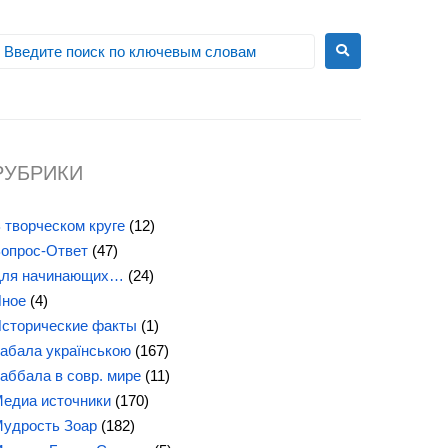
РУБРИКИ
 творческом круге
(12)
опрос-Ответ
(47)
ля начинающих…
(24)
ное
(4)
сторические факты
(1)
абала українською
(167)
аббала в совр. мире
(11)
едиа источники
(170)
удрость Зоар
(182)