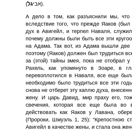
גל
(אבי
).
А дело в том, как разъяснили мы, что
вследствие того, что прежде Яаков (был
дух в Авигейл, и терпел Наваля, служил
почему должны были быть все эти кругоо
на Адама. Так вот, из Адама вышли две
поэтому (Яаков) должен был трудиться вс
за (этой) тайны змея, пока не отобрал 
Рахель, как упомянуто в Зоаре, в гл
перевоплотился в Наваля, все еще была
необходимо было трудиться все эти годы
снова не отберет эту каплю духа, внесенн
жену. И царь Давид, мир праху его, т
свечения, которая все еще была во 
действовать как Яаков у Лавана, обер
(Пророки, Шмуэль 1, 25): “Крепостною 
Авигейл в качестве жены, и стала она же