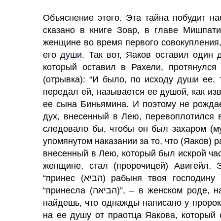
Объяснение этого. Эта тайна побудит на
сказано в книге Зоар, в главе Мишпат
женщине во время первого совокупления,
его
души
.
Так вот, Яаков оставил один д
который оставил в Рахели, протянулся
(отрывка): “И было, по исходу души ее,
передал ей, называется ее душой, как из
ее сына Биньямина. И поэтому не рожда
дух, внесенный в Лею, перевоплотился 
следовало бы, чтобы он был захаром (му
упомянутом наказании за то, что (Яаков) 
внесенный в Лею, который был искрой ча
женщине, стал (пророчицей) Авигейл. Э
“принес (הביא) рабыня твоя господи
“принесла (הביאה)”, – в женском роде, намекая, что ее корень – захар, а не некева. И
найдешь, что однажды написано у пророков (имя) Авигейл (גיל