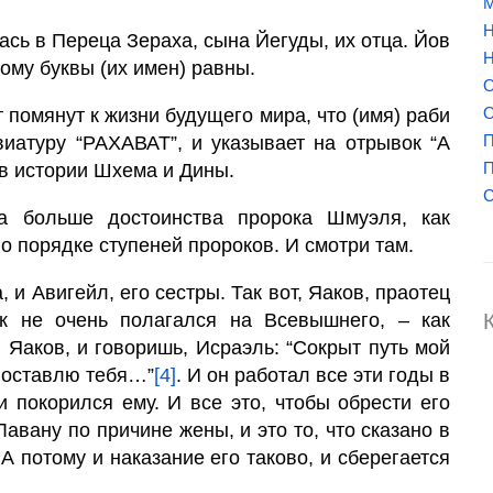
М
Н
ась в Переца Зераха, сына Йегуды, их отца. Йов
Н
тому буквы (их имен) равны.
О
О
т помянут к жизни будущего мира, что (имя) раби
П
виатуру “РАХАВАТ”, и указывает на отрывок “А
П
в истории Шхема и Дины.
а больше достоинства пророка Шмуэля, как
 о порядке ступеней пророков. И смотри там.
 и Авигейл, его сестры. Так вот, Яаков, праотец
ак не очень полагался на Всевышнего, – как
 Яаков, и говоришь, Исраэль: “Сокрыт путь мой
е оставлю тебя…”
[4]
. И он работал все эти годы в
и покорился ему. И все это, чтобы обрести его
авану по причине жены, и это то, что сказано в
 А потому и наказание его таково, и сберегается