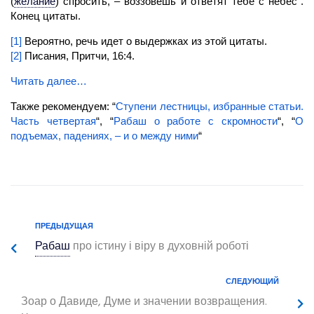
(
желание
)
спросить, – воззовешь и ответят тебе с небес”.
Конец цитаты.
[1]
Вероятно, речь идет о выдержках из этой цитаты.
[2]
Писания, Притчи, 16:4.
Читать далее…
Также рекомендуем: “
Ступени лестницы, избранные статьи.
Часть четвертая
“, “
Рабаш о работе с скромности
“, “
О
подъемах, падениях, – и о между ними
“
ПРЕДЫДУЩАЯ
Рабаш
про істину і віру в духовній роботі
СЛЕДУЮЩИЙ
Зоар о Давиде, Думе и значении возвращения.