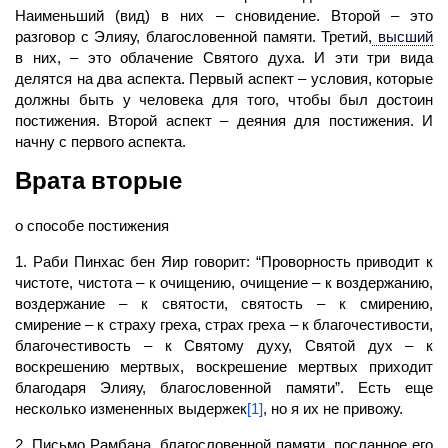
Наименьший (вид) в них – сновидение. Второй – это
разговор с Элияу, благословенной памяти. Третий,
высший
в них, – это облачение Святого духа. И эти три вида
делятся на два аспекта. Первый аспект – условия, которые
должны быть у человека для того, чтобы был достоин
постижения. Второй аспект – деяния для постижения. И
начну с первого аспекта.
Врата
вторые
о способе постижения
1. Раби Пинхас бен Яир говорит: “Проворность приводит к
чистоте, чистота – к очищению, очищение – к воздержанию,
воздержание – к святости, святость – к смирению,
смирение – к страху греха, страх греха – к благочестивости,
благочестивость – к Святому духу, Святой дух – к
воскрешению мертвых, воскрешение мертвых приходит
благодаря Элияу, благословенной памяти”. Есть еще
несколько измененных выдержек
[1]
, но я их не привожу.
2. Письмо Рамбана, благословенной памяти, посланное его