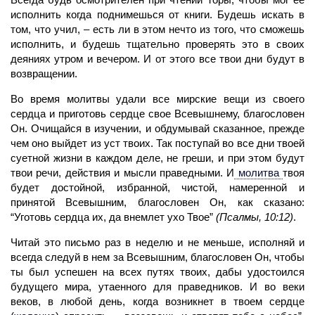
исполнить когда поднимешься от книги. Будешь искать в
том, что учил, – есть ли в этом нечто из того, что сможешь
исполнить, и будешь тщательно проверять это в своих
деяниях утром и вечером. И от этого все твои дни будут в
возвращении.
Во время молитвы удали все мирские вещи из своего
сердца и приготовь сердце свое Всевышнему, благословен
Он. Очищайся в изучении, и обдумывай сказанное, прежде
чем оно выйдет из уст твоих. Так поступай во все дни твоей
суетной жизни в каждом деле, не греши, и при этом будут
твои речи, действия и мысли праведными. И
молитва
твоя
будет достойной, избранной, чистой, намеренной и
принятой Всевышним, благословен Он, как сказано:
“Уготовь сердца их, да внемлет ухо Твое”
(Псалмы, 10:12)
.
Читай это письмо раз в неделю и не меньше, исполняй и
всегда следуй в нем за Всевышним, благословен Он, чтобы
ты был успешен на всех путях твоих, дабы удостоился
будущего мира, утаенного для праведников. И во веки
веков, в любой день, когда возникнет в твоем сердце