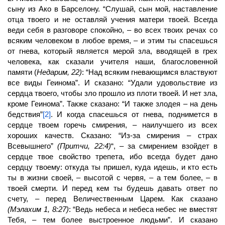
сыну из Ако в Барселону. “Слушай, сын мой, наставление
отца твоего и не оставляй учения матери твоей. Всегда
веди себя в разговоре спокойно, – во всех твоих речах со
всяким человеком в любое время, – и этим ты спасешься
от гнева, который является мерой зла, вводящей в грех
человека, как сказали учителя наши, благословенной
памяти (
Недарим, 22)
: “Над всяким гневающимся властвуют
все виды Геинома”. И сказано: “Удали удовольствие из
сердца твоего, чтобы зло прошло из плоти твоей. И нет зла,
кроме Геинома”. Также сказано: “И также злодея – на день
бедствия”
[2]
. И когда спасешься от гнева, поднимется в
сердце твоем горечь смирения, – наилучшего из всех
хороших качеств. Сказано: “Из-за смирения – страх
Всевышнего”
(Притчи, 22:4)
“, – за смирением взойдет в
сердце твое свойство трепета, ибо всегда будет дано
сердцу твоему: откуда ты пришел, куда идешь, и кто есть
ты в жизни своей, – высотой с червя, – а тем более, – в
твоей смерти. И перед кем ты будешь давать ответ по
счету, – перед Величественным Царем. Как сказано
(Мэлахим 1, 8:27)
: “Ведь небеса и небеса небес не вместят
Тебя, – тем более выстроенное людьми”. И сказано