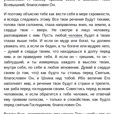
Всевышний, благословен Он.
И поэтому объясню тебе как вести себя в мере скромности,
и всегда следовать этому. Все твои речения будут тихими,
голова твоя склонена, глаза направлены вниз, на землю, а
сердце твое – вверх. Не смотри в лицо человеку,
разговаривая с ним. Пусть любой
человек
будет в твоих
глазах выше тебя. И если он мудр или богат, ты должен
уважать его, а если он беден, а ты богаче или мудрее него,
– думай в сердце твоем, что находишься в долгу перед
ним, и он праведнее тебя. А если он – грешник, то он –
заблудший, и ты измеряешь каждого в мыслях твоих,
внутри себя, по себе в любое мгновение. Думай в сердце
своем (о том, что) как будто ты стоишь перед Святым,
благословен Он, и Шхина над тобой. Ибо величие Его
наполняет мир, и речения твои будут в страхе и трепете,
как раба перед господином своим. Совестись перед всяким
человеком, и если обратится к тебе человек, не отвечай
ему громким голосом, – только в спокойствии, как будто
перед святым Господином, благословен Он.
Всегда будь осмотрителен при чтении Торы, чтобы мог ее