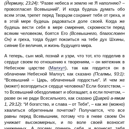
(Йермияу, 23:24)
: “Разве небеса и землю не Я наполняю? –
провозгласил Всевышний”. И когда будешь думать обо
всем этом, трепет перед Творцом сохранит тебя от греха, и
в этой мере будешь радоваться доле своей. Когда же
будешь вести себя в мере смирения, скромности перед
всяким человеком, боятся Его
(Всевышнего, благословен
Он)
и греха, тогда будет покоиться на тебе дух Шхины,
сияние Ее величия, и жизнь будущего мира.
А теперь, сын мой, познай и узри, что тот, кто горделив в
сердце своем по отношению к творениям, – он мятежник в
Небесном царстве
(
Малхут
)
, так как гордится он в
облачении Небесной Малхут, как сказано
(Псалмы, 93:1)
:
“Всевышний – Царь, облаченный гордостью”. И чем же
(может) возгордиться сердце человека? Если богатством, –
то Всевышний обездоливает и обогащает, а если почетом, –
разве он не ради Всесильного, как сказано
(Диврей а-ямим
1, 29:12)
: “И богатство, и слава – от Тебя”, – как же (можно)
хвалиться обретенным почетом? Получается, что все
равны перед Всевышним, потому что в гневе своем Он
унижает высокомерных, и по воле своей возносит
униженных. А посему принизь себя, и вознесет тебя