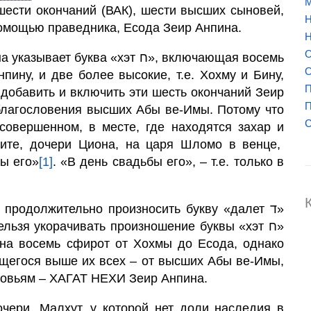
М
 шести окончаний (ВАК), шести высших сыновей,
Н
омощью праведника, Есода Зеир Анпина.
Н
О
ква «хэт ח», включающая восемь
О
пину, и две более высокие, т.е. Хохму и Бину,
П
 добавить и включить эти шесть окончаний Зеир
П
 благословения высших Абы ве-Имы. Потому что
совершенном, в месте, где находятся захар и
ите, дочери Циона, на царя Шломо в венце,
бы его»
[1]
. «В день свадьбы его», – т.е. только в
 продолжительно произносить букву «далет ד»
ящегося выше их всех – от высших Абы ве-Имы,
новьям –
ХАГАТ
НЕХИ Зеир Анпина.
чери,
Малхут,
у которой нет доли наследия в