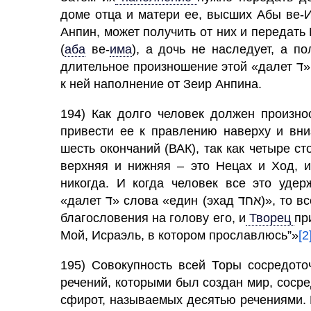
доме отца и матери ее, высших Абы ве-И
Анпин, может получить от них и передать
(
аба
ве
-
има
)
, а дочь не наследует, а п
длительное произношение этой «далет ד», свойства Малхут, до тех пор, пока не перейдет
к ней наполнение от Зеир Анпина.
194) Как долго
человек
должен произно
привести ее к правлению наверху и вни
шесть окончаний (ВАК), так как четыре с
верхняя и нижняя – это Нецах и Ход, и
никогда. И когда человек все это уде
«далет ד» слова «един (эхад אחד)», то все эти высшие дни и годы, т.е. сфирот, изливают
благословения на голову его, и
Творец
пр
Мой, Исраэль, в котором прославлюсь”»
[2
195) Совокупность всей Торы сосредото
речений, которыми был создан мир, сосредоточены 
сфирот, называемых десятью речениями. 