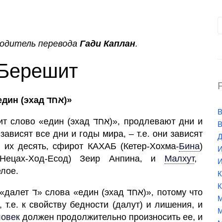
водитель перевода
Гади Каплан
.
 Берешит
Все, кто продолжительно произносит «един (эхад אחד)»
В
(эхад אחד)», продлевают дни и
В
зависят все дни и годы мира, – т.е. они зависят
Д
и их десять, сфирот КАХАБ (Кетер-Хохма
-
Бина
)
И
(Нецах-Ход-Есод) Зеир Анпина, и
Малхут
,
И
елое.
К
К
», потому что
М
М
ловек
должен продолжительно произносить ее, и