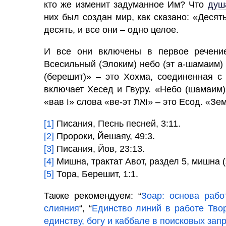
кто же изменит задуманное Им? Что
ду
них был создан мир, как сказано: «Деся
десять, и все они – одно целое.
И все они включены в первое речение
Всесильный (Элоким) небо (эт а-шамаим) 
(берешит)» – это Хохма, соединенная с 
включает Хесед и Гвуру. «Небо (шамаим)
«вав ו» слова «ве-эт ואת» – это Е
[1]
Писания, Песнь песней, 3:11.
[2]
Пророки, Йешаяу, 49:3.
[3]
Писания, Йов, 23:13.
[4]
Мишна, трактат Авот, раздел 5, мишна (
[5]
Тора, Берешит, 1:1.
Также рекомендуем: “
Зоар: основа раб
слияния
“, “
Единство линий в работе Тво
единству, богу и каббале в поисковых зап