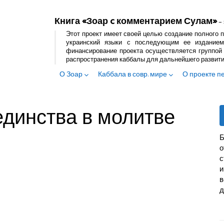
Книга «Зоар c комментарием Сулам»
– 
Этот проект имеет своей целью создание полного п
украинский языки с последующим ее изданием
финансирование проекта осуществляется группой 
распространения каббалы для дальнейшего развит
О Зоар
Каббала в совр. мире
О проекте п
единства в молитве
Б
с
и
в
д