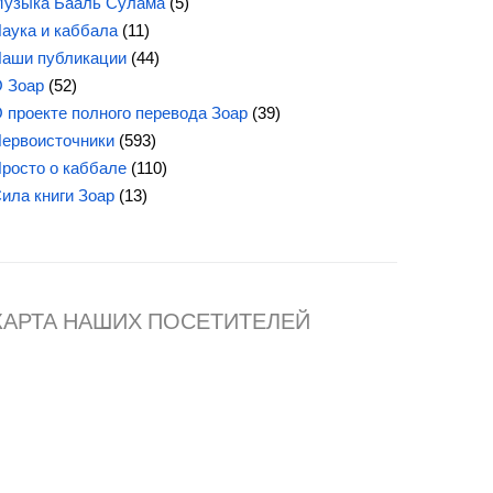
узыка Бааль Сулама
(5)
аука и каббала
(11)
аши публикации
(44)
 Зоар
(52)
 проекте полного перевода Зоар
(39)
ервоисточники
(593)
росто о каббале
(110)
Сила
книги Зоар
(13)
КАРТА НАШИХ ПОСЕТИТЕЛЕЙ