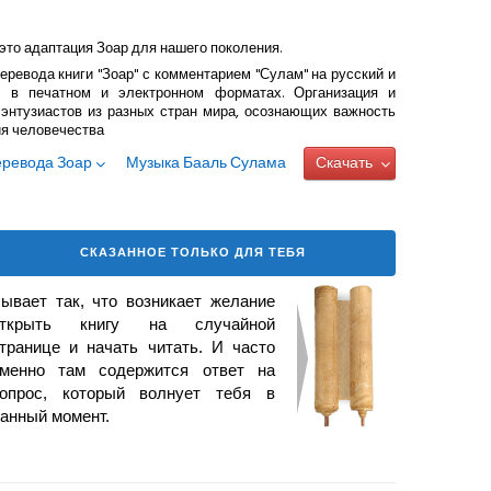
это адаптация Зоар для нашего поколения.
еревода книги "Зоар" с комментарием "Сулам" на русский и
 в печатном и электронном форматах. Организация и
энтузиастов из разных стран мира, осознающих важность
ия человечества
еревода Зоар
Музыка Бааль Сулама
Скачать
СКАЗАННОЕ ТОЛЬКО ДЛЯ ТЕБЯ
ывает так, что возникает
желание
открыть книгу на случайной
транице и начать читать. И часто
менно там содержится ответ на
опрос, который волнует тебя в
анный момент.