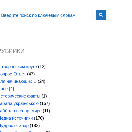
РУБРИКИ
 творческом круге
(12)
опрос-Ответ
(47)
ля начинающих…
(24)
ное
(4)
сторические факты
(1)
абала українською
(167)
аббала в совр. мире
(11)
едиа источники
(170)
удрость Зоар
(182)