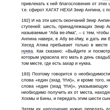
привлекать к ней благословения от этих
т.е. сфирот
ХАГАТ
НЕХИ Зеир Анпина, с п
192) И на эти шесть окончаний Зеир Анпина указывает бу
ступеней: шесть, принадлежащих Зеир Ан
называемые “Аба ве-Има”, – с тем, чтобы
Анпина наверх, в Абу ве-Иму, и дать им
Хесед Атика пребывает только в месте 
нуква
.
Как сказано: «Выйдите и посмотр
которым украсила его мать в день свадь
том месте, где есть захар и нуква.
193) Поэтому говорится о необходимости
слова «един (эхад אחד)», и кроме того, нельзя укорачивать произношение буквы «хэт ח»
слова «един (эхад אחד)», указывающую на восемь сфирот от Хохмы до Есода, однако
необходимо получить их от места, наход
Хохмы и Бины, и передать этим шести сы
Затем их
наполнение
нужно передать до