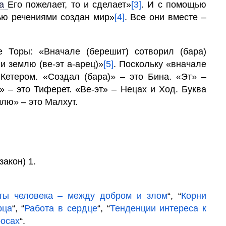
ша
Его пожелает, то и сделает»
[3]
. И с помощью
тью речениями создан мир»
[4]
. Все они вместе –
 Торы: «Вначале (берешит) сотворил (бара)
и землю (ве-эт а-арец)»
[5]
. Поскольку «вначале
Кетером. «Создал (бара)» – это
Бина.
«Эт» –
» – это Тиферет. «Ве-эт» – Нецах и Ход. Буква
сод. «Землю» – это
Малхут.
закон) 1.
оты человека – между добром и злом
“, “
Корни
рца
“, “
Работа в сердце
“, “
Тенденции интереса к
росах
“.