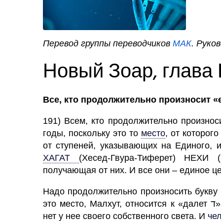
Перевод группы переводчиков
МАК
. Руко
Новый Зоар, глава
191) Всем, кто продолжительно произносит слово «един 
годы, поскольку это то
место
,
от которого 
от ступеней, указывающих на Единого, 
ХАГАТ
(
Хесед-Гвура-Тиферет) НЕХИ 
получающая от них. И все они – единое ц
Надо продолжительно произносить букву «далет ד» слова «един (эхад אחד)
это
место,
Малхут,
относится к «далет ד», т.е. к свойству бедности (далут) и лишения, и
нет у нее своего собственного света. И
че