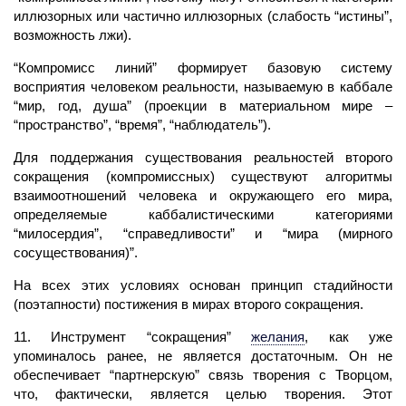
иллюзорных или частично иллюзорных (слабость “истины”,
возможность лжи).
“Компромисс линий” формирует базовую систему
восприятия человеком реальности, называемую в каббале
“мир, год, душа” (проекции в материальном мире –
“пространство”, “время”, “наблюдатель”).
Для поддержания существования реальностей второго
сокращения (компромиссных) существуют алгоритмы
взаимоотношений человека и окружающего его мира,
определяемые каббалистическими категориями
“милосердия”, “справедливости” и “мира (мирного
сосуществования)”.
На всех этих условиях основан принцип стадийности
(поэтапности) постижения в мирах второго сокращения.
11. Инструмент “сокращения”
желания
,
как уже
упоминалось ранее, не является достаточным. Он не
обеспечивает “партнерскую” связь творения с Творцом,
что, фактически, является целью творения. Этот