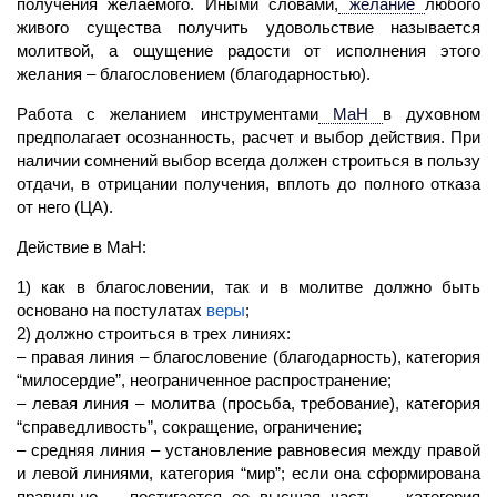
получения желаемого. Иными словами,
желание
любого
живого существа получить удовольствие называется
молитвой, а ощущение радости от исполнения этого
желания
– благословением (благодарностью).
Работа с желанием инструментами
МаН
в духовном
предполагает осознанность, расчет и выбор действия. При
наличии сомнений выбор всегда должен строиться в пользу
отдачи, в отрицании получения, вплоть до полного отказа
от него (ЦА).
Действие в
МаН:
1) как в благословении, так и в молитве должно быть
основано на постулатах
веры
;
2) должно строиться в трех линиях:
– правая линия – благословение (благодарность), категория
“милосердие”, неограниченное распространение;
– левая линия –
молитва
(просьба, требование), категория
“справедливость”,
сокращение,
ограничение;
– средняя линия – установление равновесия между правой
и левой линиями, категория “мир”; если она сформирована
правильно, – постигается ее высшая часть, – категория