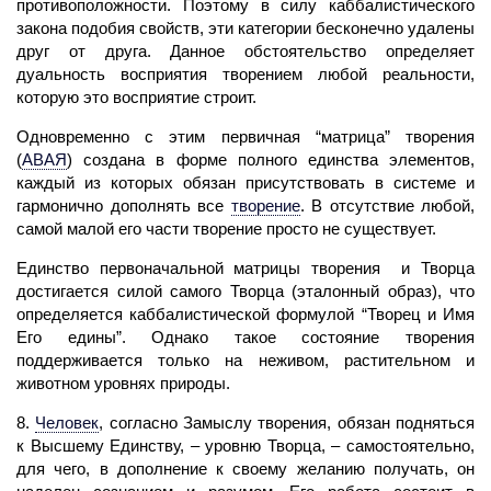
противоположности. Поэтому в силу каббалистического
закона подобия свойств, эти категории бесконечно удалены
друг от друга. Данное обстоятельство определяет
дуальность восприятия творением любой реальности,
которую это восприятие строит.
Одновременно с этим первичная “матрица” творения
(
АВАЯ
)
создана в форме полного единства элементов,
каждый из которых обязан присутствовать в системе и
гармонично дополнять все
творение
.
В отсутствие любой,
самой малой его части творение просто не существует.
Единство первоначальной матрицы творения и Творца
достигается силой самого Творца (эталонный образ), что
определяется каббалистической формулой “Творец и Имя
Его едины”. Однако такое состояние творения
поддерживается только на неживом, растительном и
животном уровнях природы.
8.
Человек
,
согласно Замыслу творения, обязан подняться
к Высшему Единству, – уровню Творца, – самостоятельно,
для чего, в дополнение к своему желанию получать, он