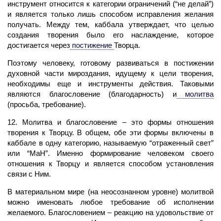
инструмент относится к категории ограничений (“не делай”)
и является только лишь способом исправления желания
получать. Между тем, каббала утверждает, что целью
создания творения было его наслаждение, которое
достигается через
постижение
Творца.
Поэтому человеку, готовому развиваться в постижении
духовной части мироздания, идущему к цели творения,
необходимы еще и инструменты действия. Таковыми
являются благословение (благодарность) и
молитва
(просьба, требование).
12.
Молитва
и благословение – это формы отношения
творения к Творцу. В общем, обе эти формы включены в
каббале в одну категорию, называемую “отраженный свет”
или “МаН”. Именно формирование человеком своего
отношения к Творцу и является способом установления
связи с Ним.
В материальном мире (на неосознанном уровне) молитвой
можно именовать любое требование об исполнении
желаемого. Благословением – реакцию на удовольствие от