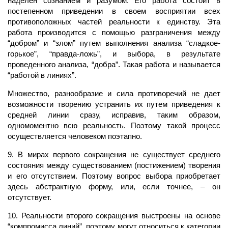
наделен сознанием и разумом. Его работа состоит в
постепенном приведении в своем восприятии всех
противоположных частей реальности к единству. Эта
работа производится с помощью разграничения между
“добром” и “злом” путем выполнения анализа “сладкое-
горькое”, “правда-ложь”, и выбора, в результате
проведенного анализа, “добра”. Такая работа и называется
“работой в линиях”.
Множество, разнообразие и
сила
противоречий не дает
возможности творению устранить их путем приведения к
средней линии сразу, исправив, таким образом,
одномоментно всю реальность. Поэтому такой процесс
осуществляется человеком поэтапно.
9. В мирах первого сокращения не существует среднего
состояния между существованием (постижением) творения
и его отсутствием. Поэтому вопрос выбора приобретает
здесь абстрактную форму, или, если точнее, – он
отсутствует.
10. Реальности второго сокращения выстроены на основе
“компромисса линий”, поэтому могут относиться к категории