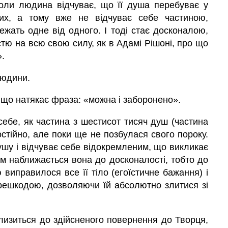
коли людина відчуває, що її
душа
перебуває у
их, а тому вже не відчуває себе частиною,
жать одне від одного. І тоді стає досконалою,
істю на всю свою силу, як в Адамі Рішоні, про що
».
людини.
на що натякає фраза: «можна і заборонено».
себе, як частина з шестисот тисяч душ (частина
остійно, але поки ще не позбулася свого пороку.
душу і відчуває себе відокремленим, що викликає
ім наближається вона до досконалості, тобто до
ю виправилося все її тіло (егоїстичне бажання) і
решкодою, дозволяючи їй абсолютно злитися зі
лизиться до здійсненого повернення до Творця,