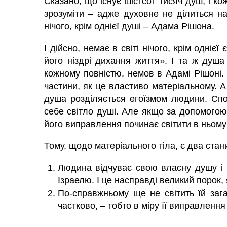
Сказано, що існує шістсот тисяч душ, і ко
зрозуміти – адже духовне не ділиться на
нічого, крім однієї душі – Адама Рішона.
І дійсно, немає в світі нічого, крім одніє
його ніздрі дихання життя». І та ж
душ
кожному повністю, немов в Адамі Рішоні.
частини, як це властиво матеріальному. А 
душа розділяється егоїзмом людини. Споч
себе світло душі. Але якщо за допомогою
його виправлення починає світити в ньому
Тому, щодо матеріального тіла, є два стан
Людина відчуває свою власну душу і 
Ізраелю. І це насправді великий порок, 
По-справжньому ще не світить їй заг
частково, – тобто в міру її виправлення