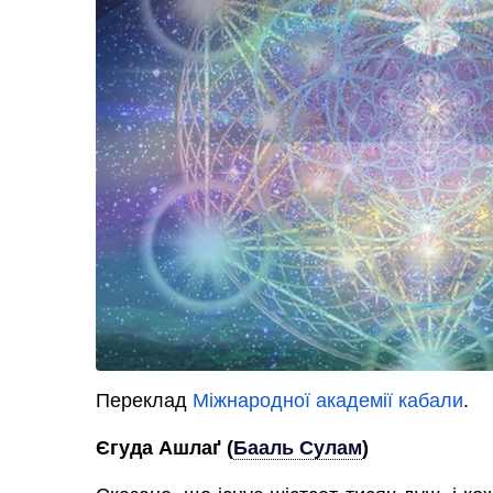
Переклад
Міжнародної академії кабали
.
Єгуда Ашлаґ
(
Бааль Сулам
)