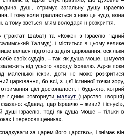
 спільність, адже існує правило, що духовне –
людина душі, отримує загальну душу Ізраелю
ння. І тому коли трапляється з нею це чудо, вона
і, а тому зветься ім’ям володаря її розкриття.
» (трактат Шабат) та «Кожен з Ізраелю гідний
салимський Талмуд). І міститься в цьому велике
 лише велася підготовка для царювання, оскільки
ебе своїх суддів, – такі як
душа
Моше, Шмуеля
 залежить від усього народу Ізраелю. Адже поки
від маленької іскри, доти не може розкритися
ий царювання, бо всі, з цієї істинної точки зору,
 отримання цієї досконалості, і будь-хто, котрий
е гідним розгорнути
Малхут
(Царство Творця)
 сказано: «Давид, цар Ізраелю – живий і існує!»,
ій душі Ізраелю. Тоді як душа Моше – тільки в
роках і первосвящениках.
спадкувати за царем його царство», і знімає він