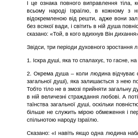
І це ознака повного виправлення тіла, 
всьому народі Ізраїлю, в кожному з н
відокремленою від решти, адже вони зале
без всякої вади, і світить в ній душа повн
сказано: «Той, в кого вдихнув Він дихання
Звідси, три періоди духовного зростання 
1. Іскра душі, яка то спалахує, то гасне, 
2. Окрема
душа
– коли людина відчуває 
загальної душі), яка залишається з нею п
Тобто тіло не в змозі прийняти загальну 
в ній величезні страждання любові. А пот
таїнства загальної душі, оскільки повніст
більше не служить мірою обмеження і пе
спільнотою народу Ізраїлю.
Сказано: «І навіть якщо одна людина наб