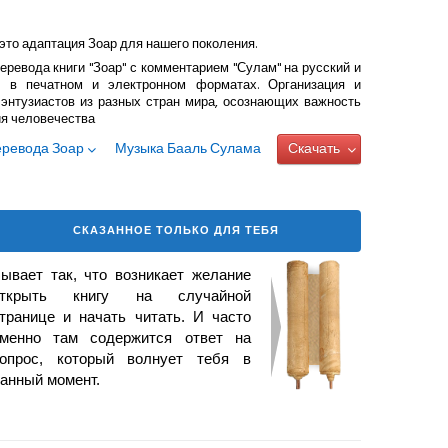
это адаптация Зоар для нашего поколения.
еревода книги "Зоар" с комментарием "Сулам" на русский и
 в печатном и электронном форматах. Организация и
энтузиастов из разных стран мира, осознающих важность
ия человечества
еревода Зоар
Музыка Бааль Сулама
Скачать
СКАЗАННОЕ ТОЛЬКО ДЛЯ ТЕБЯ
ывает так, что возникает
желание
открыть книгу на случайной
транице и начать читать. И часто
менно там содержится ответ на
опрос, который волнует тебя в
анный момент.