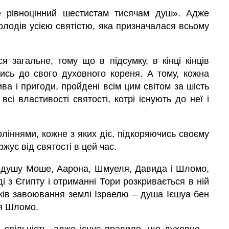
 рівноцінний шестистам тисячам душ». Адже
володів усією святістю, яка призначалася всьому
я загальне, тому що в підсумку, в кінці кінців
ись до свого духовного кореня. А тому, кожна
ва і пригоди, пройдені всім цим світом за шість
сі властивості святості, котрі існують до неї і
оліннями, кожне з яких діє, підкоряючись своєму
ржує від святості в цей час.
е душу Моше, Аарона, Шмуеля, Давида і Шломо,
і з Єгипту і отриманні Тори розкривається в ній
ків завоювання землі Ізраелю – душа Ієшуа бен
ря Шломо.