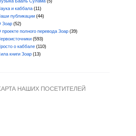
узыка Бааль Сулама
(5)
аука и каббала
(11)
аши публикации
(44)
 Зоар
(52)
 проекте полного перевода Зоар
(39)
ервоисточники
(593)
росто о каббале
(110)
Сила
книги Зоар
(13)
КАРТА НАШИХ ПОСЕТИТЕЛЕЙ