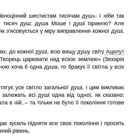
вноцінний шестистам тисячам душ». І ніби так
т тисяч душ:
душа
Моше і душі Ізраелю? Але
 як з’ясовується у міру виправлення кожної душі,
их, до кожної душі, всю вищу душу світу
Ацилут
е Творець царювати над всією землею» (Зехарія
ною хоча б одна
душа,
то бракує її світла у всіх
ягує усе світло загальної душі, і цим викликає
 залежать всі душі одна від одної, як сказано:
 в ній, – та тільки не було її покоління готове
є зусиль підняти все своє покоління і просить
вний рівень.