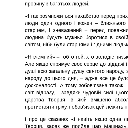
провину з багатьох людей.
«І так розмножиться нахабство перед прих
люди один одного і кожен – ближнього 
старцем, і зневажений – перед поважни
людина будуть мужньо боротися в своїй
світом, ніби були старцями і гідними людь
«Нікчемний» – тобто той, хто володіє низь
Але якщо спрямує своє серце до віддачі і в
душі всю загальну душу святого народу, 
народу до цього дня, – адже все це було
досконалості. А тому зобов’язана також 
світ відразу, і завдяки чудовій силі цьо
царства Творця, в якій вміщено абсо
протистояти гріху, і обов’язок цей лежить 
І про це сказано: «І навіть якщо одна
Творця, зараз же прийде цар Машиах».