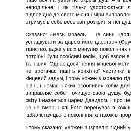
Маються на увазі не окремі душі – а вся
неподільне. І як тільки удостоюється 
відповідно до свого місця і міри виправле
отримує в себе весь світ розкриття тієї душ
Сказано: «Весь Ізраель – це сини царя
успадкувати за царем його царство» (Єру
таїнство, адже у всіх минулих поколіннях
потрібні були особливі келім, щоб взяли в с
та інших. Однак досягнення кінцевої мети
не вистачає навіть крихітної частинки 
кінцевий задум, і тому кожен з Ізраелю гідн
рівні, і немає ніяких особливих келім для
виправляє себе і очищує свою душу, буд
світу і назветься царем Давидом. І про це
бо не вмер, і клі його перебуває в кожн
кабалістах цього покоління, а також в про
І тому сказано: «Кожен з Ізраелю гідний у