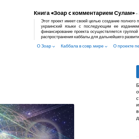
Книга «Зоар c комментарием Сулам»
– 
Этот проект имеет своей целью создание полного п
украинский языки с последующим ее изданием
финансирование проекта осуществляется группой 
распространения каббалы для дальнейшего развит
О Зоар
Каббала в совр. мире
О проекте п
Б
с
и
в
д