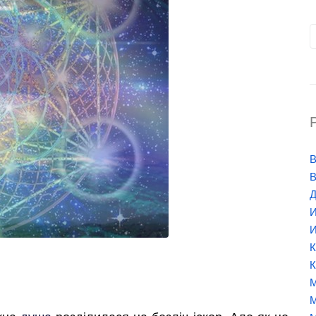
В
В
Д
И
И
К
К
М
М