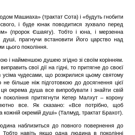
одом Машиаха» (трактат Сота) і «будуть гнобити
свого, і буде юнак поводитися зухвало перед
м» (пророк Єшаягу). Тобто і юна, і мерзенна
 душі, прагнучи встановити Його царство над
ми цього покоління.
кою і найменшою душею згідно зі своїм корінням.
иправить свої дії на гідні, то притягне до своєї
з усіма чудесами, що розкрилися цьому святому
 не більше ніж підготовкою до досягнення цієї
і ця окрема
душа
все випробувати і знайти свій
го покоління притягнути Кетер
Малхут
– корону
лютно все. Як сказано: «Все потрібно, щоб
на кожній окремій душі» (Талмуд, трактат Брахот).
 людина наблизиться до повного повернення до
 Тобто навіть якщо одна людина в поколінні