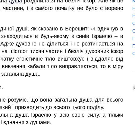
жна
душа
розділилася на безліч іскор. Але як це
М
 частини, і з самого початку не було створено
Н
Н
О
ї єдиної душі, як сказано в Берешит: «І вдихнув в
О
а
знаходиться в будь-якому з синів Ізраелю – в
П
 Адже духовне не ділиться і не розтинається на
П
на шістсот тисяч частин і безліч духовних іскор
атку егоїстичне тіло виштовхує і віддаляє від
 вивчення кабали тіло виправляється, то в міру
 загальна душа.
и.
не розуміє, що вона загальна
душа
для всього
який і призводить до всього цього поділу.
альна
душа
Ізраелю у всю свою силу, а тільки
 і єднання з душами.