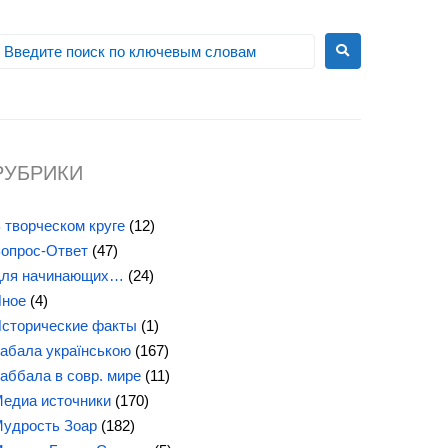
РУБРИКИ
 творческом круге
(12)
опрос-Ответ
(47)
ля начинающих…
(24)
ное
(4)
сторические факты
(1)
абала українською
(167)
аббала в совр. мире
(11)
едиа источники
(170)
удрость Зоар
(182)