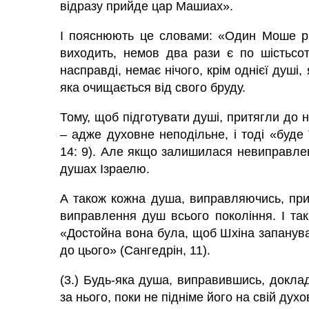
відразу прийде цар Машиах».
І пояснюють це словами: «Один Моше рі
виходить, немов два рази є по шістьсо
насправді, немає нічого, крім однієї душі,
яка очищається від свого бруду.
Тому, щоб підготувати душі, притягли до н
– адже духовне неподільне, і тоді «буд
14: 9). Але якщо залишилася невиправле
душах Ізраелю.
А також кожна
душа,
виправляючись, прит
виправлення душ всього покоління. І так
«Достойна вона була, щоб Шхіна запанувала
до цього» (Сангедрін, 11).
(3.) Будь-яка
душа,
виправившись, доклада
за нього, поки не підніме його на свій духо