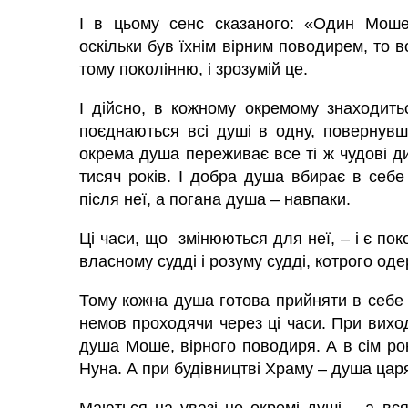
І в цьому сенс сказаного: «Один Моше
оскільки був їхнім вірним поводирем, то 
тому поколінню, і зрозумій це.
І дійсно, в кожному окремому знаходитьс
поєднаються всі душі в одну, повернувш
окрема
душа
переживає все ті ж чудові ди
тисяч років. І добра душа вбирає в себе в
після неї, а погана душа – навпаки.
Ці часи, що змінюються для неї, – і є пок
власному судді і розуму судді, котрого оде
Тому кожна
душа
готова прийняти в себ
немов проходячи через ці часи. При виход
душа Моше, вірного поводиря. А в сім ро
Нуна. А при будівництві Храму – душа ца