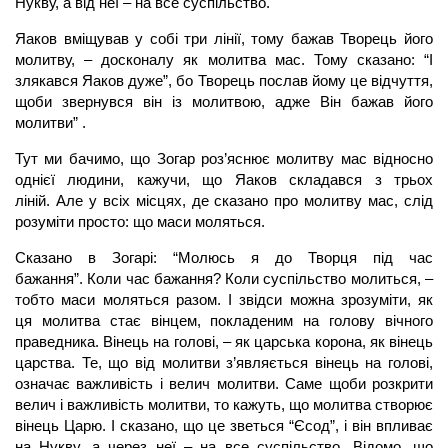
Нукву, а від неї – на все суспільство.
Яаков вміщував у собі три лінії, тому бажав Творець його
молитву, – досконалу як
молитва
мас. Тому сказано: “І
злякався Яаков дуже”, бо Творець послав йому це відчуття,
щоби звернувся він із молитвою, адже Він бажав його
молитви” .
Тут ми бачимо, що Зогар роз’яснює молитву мас відносно
однієї людини, кажучи, що Яаков складався з трьох
ліній. Але у всіх місцях, де сказано про молитву мас, слід
розуміти просто: що маси моляться.
Сказано в Зогарі: “Молюсь я до Творця під час
бажання”. Коли час бажання? Коли суспільство молиться, –
тобто маси моляться разом. І звідси можна зрозуміти, як
ця
молитва
стає вінцем, покладеним на голову вічного
праведника. Вінець на голові, – як царська корона, як вінець
царства. Те, що від молитви з’являється вінець на голові,
означає важливість і велич молитви. Саме щоби розкрити
велич і важливість молитви, то кажуть, що молитва створює
вінець Царю. І сказано, що це зветься “Єсод”, і він впливає
на Нукву, а через неї – на все суспільство. Відомо, що