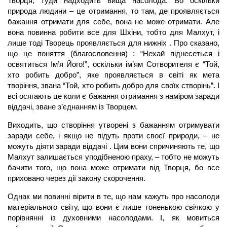
Творця, туди надходить вища насолода. Бо оскільки
природа людини – це отримання, то там, де проявляється
бажання отримати для себе, вона не може отримати. Але
вона повинна робити все для Шхіни, тобто для
Малхут,
і
лише тоді Творець проявляється для нижніх . Про сказано,
що це поняття (благословення) : “Нехай піднесеться і
освятиться Ім’я Його!”, оскільки ім’ям Сотворителя є “Той,
хто робить добро”, яке проявляється в світі як мета
творіння, звана “Той, хто робить добро для своїх створінь”. І
всі осягають це коли є бажання отримання з наміром заради
віддачі, зване з’єднанням із Творцем.
Виходить, що створіння утворені з бажанням отримувати
заради себе, і якщо не підуть проти своєї природи, – не
можуть діяти заради віддачі . Цим вони спричиняють те, що
Малхут
залишається уподібненою праху, – тобто не можуть
бачити того, що вона може отримати від Творця, бо все
приховано через дії закону скорочення.
Однак ми повинні вірити в те, що нам кажуть про насолоди
матеріального світу, що вони є лише тоненькою свічкою у
порівнянні із духовними насолодами. І, як мовиться