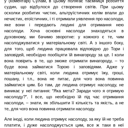
у (коментарі) Сулам, в цьому полягає таємниця розбиття
судин, що відбулося до створення світів. При цьому
осколки розбитих чистих, альтруїстичних келім впали до
нечистих, егоїстичних, і ті отримали уявлення про насолоди,
яке вони і передають людині для отримання нею
насолоди. Хоча основні насолоди знаходяться в
духовному, ми бачимо зворотне: у кожного є те, чим
насолоджуватися у матеріальному світі. А з іншого боку,
для того, щоб людина працювала відповідно до Тори і
заповідей, необхідно пообіцяти їй винагороду за це. І коли
вона повірить в те, що зможе отримати винагороду, – то
буде вона займатися Торою і заповідями. Адже у
матеріальному світі, коли людина отримує їжу, гроші,
пошану, і т.п., вона не питає, для чого вона повинна
займатися цим. Бо там, де людина отримує насолоду, не
виникає у неї питання: “Яка мета? Заради чого я отримую
насолоду?”. І все, що необхідно їй під час отримання
насолоди, – знати, як збільшити її кількість та якість, а не
те, для чого вона повинна отримати насолоду.
Але іноді, коли людина отримує насолоду, за яку їй не треба
платити, і дуже насолоджується цим, все ж таки в неї