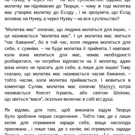
молитву ми піднімаємо до Творця, – чому ж тоді молитва
мас утворює молитву до Єсоду , і як зрозуміти, що Єсод
впливає на Нукву, а через Нукву – на все суспільство?
“Молитва мас” означає, що людина молиться для інших, –
це називається “молитва мас”. І ця
молитва
мас зветься
“час бажання”, бо в той час, коли людина молиться для
себе, є сумніви, – чи буде молитва її прийнята. І навпаки:
коли вона молиться для мас, немає необхідності
розбиратися, чи потрібно відповісти на її молитву, адже
вона нічого не просить для себе, а лише для інших! Тому
сказано, що молитва мас називається часом бажання, –
тобто часом, коли молитва приймається. І мовиться в
коментарі Сулам, молитва мас означає
Малхут
,
котра
називається Кнесет Ісраель, або святою Шхіною,
що зветься “маси”, оскільки включає в собі всі душі.
Як відомо, для того, щоб виконати задум Творця
було зроблене перше скорочення . Тобто там, де є лише
келім для отримання заради себе, вища насолода
прихована , і лише там, де є келім, які отримують заради