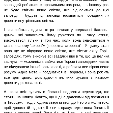
заповідей робиться із правильним наміром, – в іншому разі
не буде світити вище світло, яке відноситься до цієї
заповіді, і будуть ці заповіді називатися порадами як
досягти внутрішнього світла.
І вся робота людини, котра полягає у подоланні бажань і
думок, які заважають йому рухатися по шляху істини,
виконується тільки в той час, коли вона знаходиться у
стані, званому “ахораїм (зворотна сторона)” . У цьому стані
вона ще не відчуває вище світло, яке міститься у Торі і
заповідях, тому виконує всі завдяки вірі в те, що це велика
заслуга , – можливість займатися Торою і заповідями навіть
не відчуваючи їхньої важливості, а роблячи все вірою вище
розуму. Адже мета – поєднатися із Творцем, і вона робить
все для цього, докладаючи великих зусиль з наміром
досягти досконалості.
А після всіх зусиль в бажанні подолати перешкоди, що
стоять на шляху, бачить, що її дії є далекими від поєднання
із Творцем. І тоді людина звертається до Нього з молитвою,
щоб допоміг їй підняти Шхіни з праху: адже вона бачить Її
саме в такому стані. Вона бачить і те, що інші нехтують