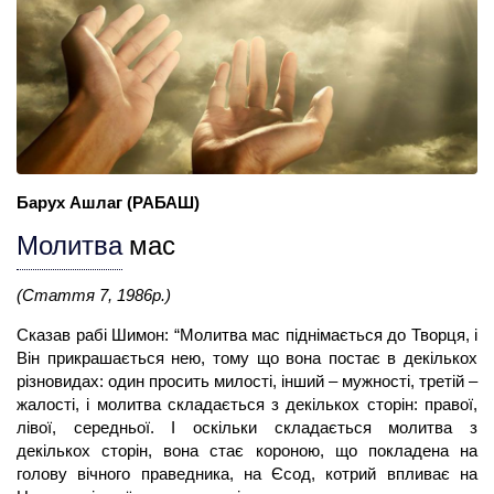
Барух Ашлаг
(РАБАШ)
Молитва
мас
(Стаття 7, 1986р.)
Сказав рабі Шимон: “Молитва мас піднімається до Творця, і
Він прикрашається нею, тому що вона постає в декількох
різновидах: один просить милості, інший – мужності, третій –
жалості, і
молитва
складається з декількох сторін: правої,
лівої, середньої. І оскільки складається молитва з
декількох сторін, вона стає короною, що покладена на
голову вічного праведника, на Єсод, котрий впливає на