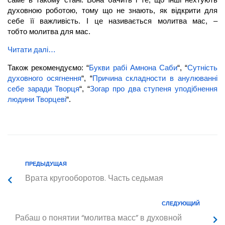
духовною роботою, тому що не знають, як відкрити для
себе її важливість. І це називається
молитва
мас, –
тобто молитва для мас.
Читати далі…
Також рекомендуємо: “
Букви рабі Амнона Саби
“, “
Сутність
духовного осягнення
“, “
Причина складности в анулюванні
себе заради Творця
“, “
Зогар про два ступеня уподібнення
людини Творцеві
“.
ПРЕДЫДУЩАЯ
Врата кругооборотов. Часть седьмая
СЛЕДУЮЩИЙ
Рабаш
о понятии “молитва масс” в духовной