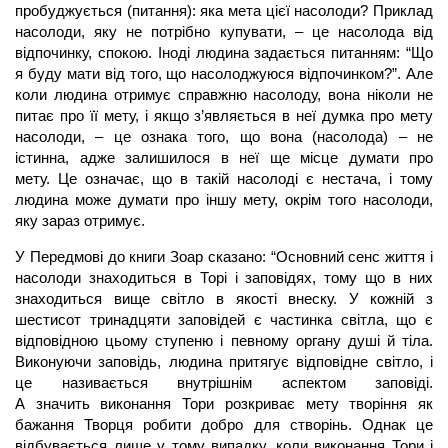
пробуджується (питання): яка мета цієї насолоди? Приклад
насолоди, яку не потрібно купувати, – це насолода від
відпочинку, спокою. Іноді людина задається питанням: “Що
я буду мати від того, що насолоджуюся відпочинком?”. Але
коли людина отримує справжню насолоду, вона ніколи не
питає про її мету, і якщо з’являється в неї думка про мету
насолоди, – це ознака того, що вона (насолода) – не
істинна, адже залишилося в неї ще місце думати про
мету. Це означає, що в такій насолоді є нестача, і тому
людина може думати про іншу мету, окрім того насолоди,
яку зараз отримує.
У Передмові до книги Зоар сказано: “Основний сенс життя і
насолоди знаходиться в Торі і заповідях, тому що в них
знаходиться вище світло в якості внеску. У кожній з
шестисот тринадцяти заповідей є частинка світла, що є
відповідною цьому ступеню і певному органу душі й тіла.
Виконуючи заповідь, людина притягує відповідне світло, і
це називається внутрішнім аспектом заповіді.
А значить виконання Тори розкриває мету творіння як
бажання Творця робити добро для створінь. Однак це
відбувається лише у тому випадку, коли виконання Тори і