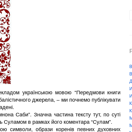
В
В
Д
И
кладом українською мовою “Передмови книги
И
балістичного джерела, – ми почнемо публікувати
К
адені.
К
нона Саби”. Значна частина тексту тут, по суті
М
ль Суламом в рамках його коментара “Сулам”.
М
ою символи, образи коренів певних духовних