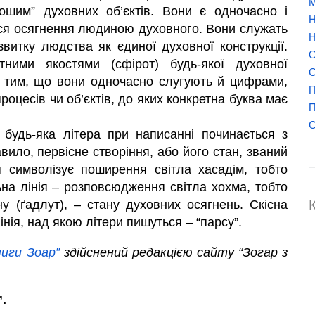
М
“рошим” духовних об’єктів. Вони є одночасно і
Н
ся осягнення людиною духовного. Вони служать
Н
озвитку людства як єдиної духовної конструкції.
О
ними якостями (сфірот) будь-якої духовної
О
 й тим, що вони одночасно слугують й цифрами,
П
оцесів чи об’єктів, до яких конкретна буква має
П
С
 будь-яка літера при написанні починається з
авило, первісне створіння, або його стан, званий
я символізує поширення світла хасадім, тобто
на лінія – розповсюдження світла хохма, тобто
у (ґадлут), – стану духовних осягнень. Скісна
інія, над якою літери пишуться – “парсу”.
ниги Зоар”
здійснений редакцією сайту “Зогар з
.