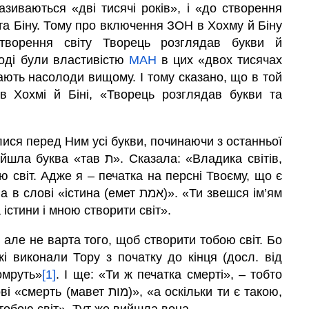
називаються «дві тисячі років», і «до створення
та Біну. Тому про включення ЗОН в Хохму й Біну
творення світу Творець розглядав букви й
оді були властивістю
МАН
в цих «двох тисячах
дають насолоди вищому. І тому сказано, що в той
 Хохмі й Біні, «Творець розглядав букви та
илися перед Ним усі букви, починаючи з останньої
Сказала: «Владика світів,
 світ. Адже я – печатка на персні Твоєму, що є
 істини і мною створити світ».
 але не варта того, щоб створити тобою світ. Бо
і виконали Тору з початку до кінця (досл. від
оїм помруть»
[1]
. І ще: «Ти ж печатка смерті», – тобто