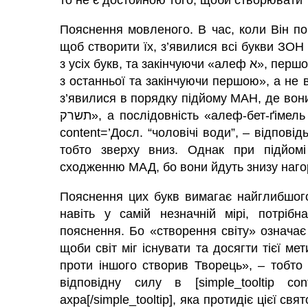
то не є достойною того, щоби створювати 
Пояснення мовленого. В час, коли Він по
щоб створити їх, з’явилися всі букви ЗОН перед 
з усіх букв, та закінчуючи «алеф א», першою з усіх букв. І причина їхньої появи «починаючи
з останньої та закінчуючи першою», а не 
з’явилися в порядку підйому МАН, де вон
תשרק», а послідовність «алеф-бет-ґімель אבג» зберігається при сходженні [simple_tooltip
content=’Досл. “чоловічі води”, – відпові
тобто зверху вниз. Однак при підйом
сходженню МАД, бо вони йдуть знизу наго
Пояснення цих букв вимагає найглибшого
навіть у самій незначній мірі, потріб
пояснення. Бо «створення світу» означає
щоби світ міг існувати та досягти тієї ме
проти іншого створив Творець», – тобто
відповідну силу в [simple_tooltip con
ахра[/simple_tooltip], яка протидіє цієї свя