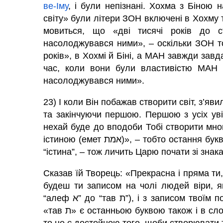
ве-Іму
, і були непізнані. Хохма з Біною 
світу» були літери ЗОН включені в Хохму 
мовиться, що «дві тисячі років до с
насолоджувався ними», – оскільки ЗОН т
років», в Хохмі й Біні, а МАН завжди зав
час, коли вони були властивістю МАН в
насолоджувався ними».
23) І коли Він побажав створити світ, з’яв
та закінчуючи першою. Першою з усіх увійшла буква «тав ת». 
нехай буде до вподоби Тобі створити мною
істиною (емет אמת)», – тобто остання буква в слові «істина (емет אמת)». «Ти звешся ім’ям
“істина”, – тож личить Царю почати зі знака
Сказав їй Творець: «Прекрасна і пряма ти,
будеш ти записом на чолі людей віри, як
“алеф א” до “тав ת”), і з записом тв
«тав ת» є останньою буквою також і в слові «смерть (мавет מות)», «а оскільки ти є такою,