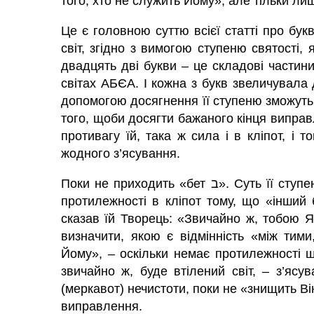
того, хто не служить Йому», але тільки л
Це є головною суттю всієї статті про бук
світ, згідно з вимогою ступеню святості
двадцять дві букви – це складові частини
світах АБЄА. І кожна з букв звеличувала 
допомогою досягнення її ступеню зможуть ж
того, щоби досягти бажаного кінця виправл
противагу їй, така ж сила і в кліпот, і 
жодного з’ясування.
Поки не приходить «бет ב». Суть її ступеню – це благословення. І немає для неї жодної
протилежності в кліпот тому, що «інший 
сказав їй Творець: «Звичайно ж, тобою 
визначити, якою є відмінність «між тим
Йому», – оскільки немає протилежності щ
звичайно ж, буде втілений світ, – з’яс
(меркавот) нечистоти, поки не «знищить Ві
виправлення.