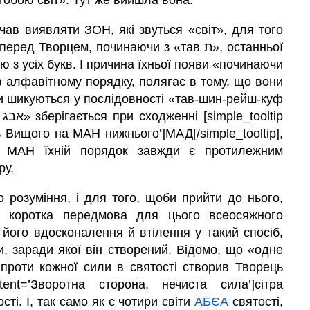
тобою світ». Тут же вийшла вона.
чав виявляти ЗОН, які звуться «світ», для того
Творцем, починаючи з «тав ת», останньої
в алфавітному порядку, полягає в тому, що вони
и шикуються у послідовності «тав-шин-рейш-куф
дь Вищого на МАН нижнього’]МАД[/simple_tooltip],
і МАН їхній порядок завжди є протилежним
ру.
 розуміння, і для того, щоби прийти до нього,
на коротка передмова для цього всеосяжного
 його вдосконалення й втілення у такий спосіб,
ти, заради якої він створений. Відомо, що «одне
 проти кожної сили в святості створив Творець
tent=’Зворотна сторона, нечиста сила’]сітра
тості. І, так само як є чотири світи
АБЄА
святості,