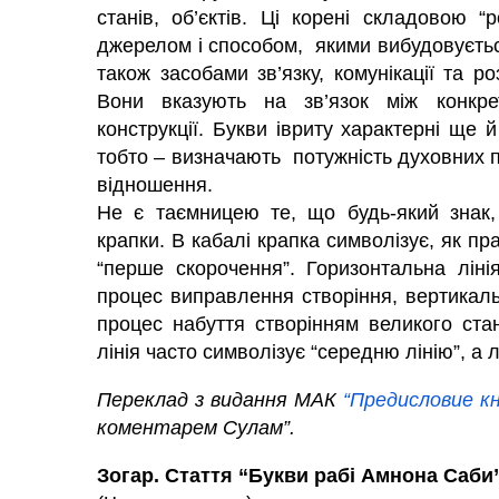
станів, об’єктів. Ці корені складовою 
джерелом і способом, якими вибудовуєть
також засобами зв’язку, комунікації та р
Вони вказують на зв’язок між конкрет
конструкції. Букви івриту характерні ще
тобто – визначають потужність духовних пр
відношення.
Не є таємницею те, що будь-який знак,
крапки. В кабалі крапка символізує, як пр
“перше скорочення”. Горизонтальна ліні
процес виправлення створіння, вертикаль
процес набуття створінням великого стан
лінія часто символізує “середню лінію”, а л
Переклад з видання МАК
“Предисловие к
коментарем Сулам”.
Зогар. Стаття “Букви рабі Амнона Саби”