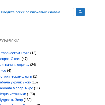
РУБРИКИ
 творческом круге
(12)
опрос-Ответ
(47)
ля начинающих…
(24)
ное
(4)
сторические факты
(1)
абала українською
(167)
аббала в совр. мире
(11)
едиа источники
(170)
удрость Зоар
(182)