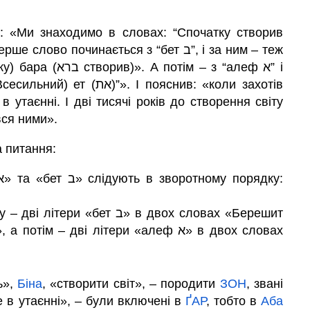
в: «Ми знаходимо в словах: “Спочатку створив
 починається з “бет ב”, і за ним – теж
в утаєнні. І дві тисячі років до створення світу
ся ними».
а питання:
ет ב» в двох словах «Берешит
ь»,
Біна
, «створити світ», – породити
ЗОН
, звані
е в утаєнні», – були включені в
ҐАР
, тобто в
Аба