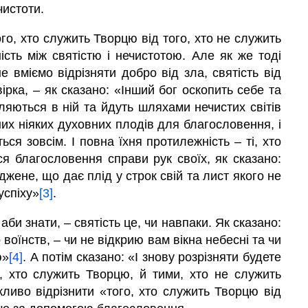
чистоти.
о, хто служить Творцю від того, хто не служить
ість між святістю і нечистотою. Але як же тоді
е вміємо відрізняти добро від зла, святість від
рка, – як сказано: «Інший бог оскопить себе та
иляються в ній та йдуть шляхами нечистих світів
них ніяких духовних плодів для благословення, і
ься зовсім. І повна їхня протилежність – ті, хто
ся благословення справи рук своїх, як сказано:
ене, що дає плід у строк свій та лист якого не
успіху»
[3]
.
, аби знати, – святість це, чи навпаки. Як сказано:
воїнств, – чи не відкрию вам вікна небесні та чи
ю»
[4]
. А потім сказано: «І знову розрізняти будете
, хто служить Творцю, й тими, хто не служить
ливо відрізнити «того, хто служить Творцю від