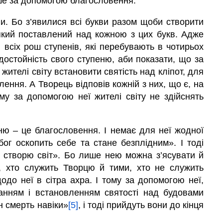
ише за допомогою благословення.
ви. Бо з’явилися всі букви разом щоби створити
, який поставлений над кожною з цих букв. Адже
 всіх рош ступенів, які перебувають в чотирьох
достойність свого ступеню, аби показати, що за
ителі світу встановити святість над кліпот, для
ення. А Творець відповів кожній з них, що є, на
тому за допомогою неї жителі світу не здійснять
бог оскопить себе та стане безплідним». І тоді
Я створю світ». Бо лише нею можна з’ясувати й
и, хто служить Творцю й тими, хто не служить
одо неї в сітра ахра. І тому за допомогою неї,
уванням і встановленням святості над будовами
н смерть навіки»
[5]
, і тоді прийдуть вони до кінця