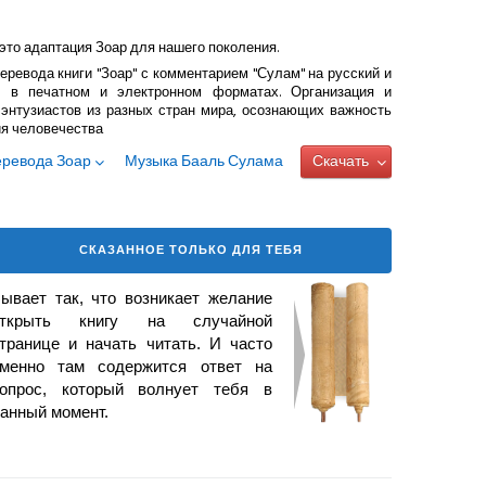
это адаптация Зоар для нашего поколения.
еревода книги "Зоар" с комментарием "Сулам" на русский и
 в печатном и электронном форматах. Организация и
энтузиастов из разных стран мира, осознающих важность
ия человечества
еревода Зоар
Музыка Бааль Сулама
Скачать
СКАЗАННОЕ ТОЛЬКО ДЛЯ ТЕБЯ
ывает так, что возникает желание
открыть книгу на случайной
транице и начать читать. И часто
менно там содержится ответ на
опрос, который волнует тебя в
анный момент.