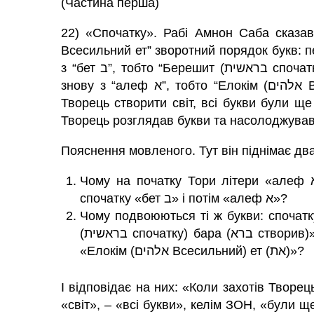
(Частина перша)
22) «Спочатку». Рабі Амнон Саба сказа
Всесильний ет” зворотний порядок букв: перше слово
з “бет ב”, тобто “Берешит (בראשית спочатку) бара (ברא створив)». А потім – з “алеф א” і
знову з “алеф א”, тобто “Елокім (אלהים Всесильний) ет (את)”». І пояснив: «коли захотів
Творець створити світ, всі букви були ще 
Творець розглядав букви та насолоджував
Пояснення мовленого. Тут він піднімає дв
Чому на початку Тори літери «алеф א» та «бет ב» слідують в зворотному порядку:
спочатку «бет ב» і потім «алеф א»?
Чому подвоюються ті ж букви: спочатку – дві літери «б
(בראשית спочатку) бара (ברא створив)», а потім – дві літери «алеф א» в двох словах
«Елокім (אלהים Всесильний) ет (את)»?
І відповідає на них: «Коли захотів Творец
«світ», – «всі букви», келім ЗОН, «були щ