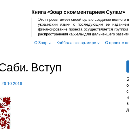
Книга «Зоар c комментарием Сулам»
– 
Этот проект имеет своей целью создание полного п
украинский языки с последующим ее изданием
финансирование проекта осуществляется группой 
распространения каббалы для дальнейшего развит
О Зоар
Каббала в совр. мире
О проекте п
Саби. Вступ
Б
о
26.10.2016
с
и
в
д