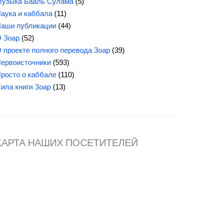
узыка Бааль Сулама
(5)
аука и каббала
(11)
аши публикации
(44)
 Зоар
(52)
 проекте полного перевода Зоар
(39)
ервоисточники
(593)
росто о каббале
(110)
ила книги Зоар
(13)
КАРТА НАШИХ ПОСЕТИТЕЛЕЙ