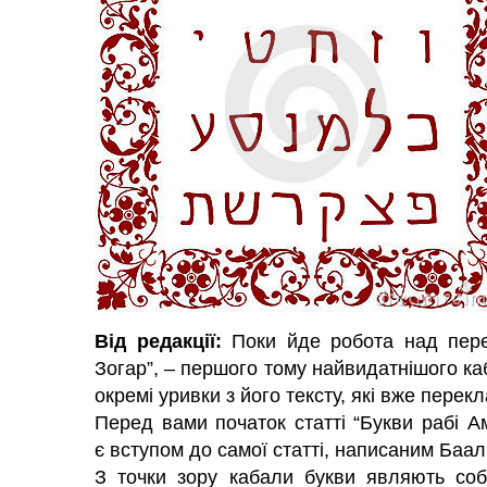
Від редакції:
Поки йде робота над пере
Зогар”, – першого тому найвидатнішого ка
окремі уривки з його тексту, які вже перекл
Перед вами початок статті “Букви рабі Ам
є вступом до самої статті, написаним Баа
З точки зору кабали букви являють соб