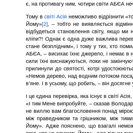
є, на противагу ним, чотири світи АБЄА не
Тому в
світі Асія
неможливо відрізнити «тог
Йому»
[2]
, – тобто не виявляється відмінн
відбудеться становлення світу, якщо ми н
кліпи?! Однак є одна дуже важлива переві
стане безплідним», і тому у тих, хто пом
АБЄА, – висихає їхнє джерело, і немає в 
сили їхні виснажуються, поки не закінчуют
прилинули до святості, котрі удостоюють
«Немов дерево, над водним потоком посадж
в’яне. І в усьому, що робить, – він досягне 
І це єдина перевірка, яка існує в світі Асія
«І тим Мене випробуйте, – сказав Володар 
не виллю вам благословення понад міро
між праведником та грішником, між тими
Йому». Адже пояснено, що взагалі немож