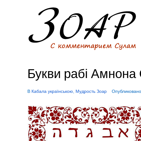
Букви рабі Амнона 
В
Кабала українською
,
Мудрость Зоар
Опубликован