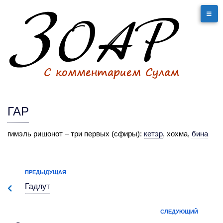
ГАР
гимэль ришонот – три первых (сфиры):
кетэр
,
хохма,
бина
ПРЕДЫДУЩАЯ
Гадлут
СЛЕДУЮЩИЙ