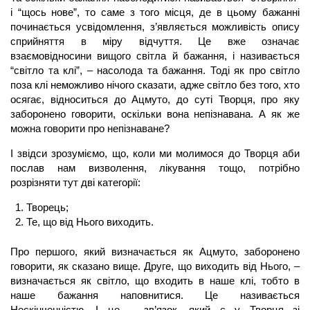
і “щось нове”, то саме з того місця, де в цьому бажанні
починається усвідомлення, з’являється можливість опису
сприйняття в міру відчуття. Це вже означає
взаємовідносини вищого світла й бажання, і називається
“світло та клі”, – насолода та бажання. Тоді як про світло
поза клі неможливо нічого сказати, адже світло без того, хто
осягає, відноситься до
Ацмуто,
до суті Творця, про яку
заборонено говорити, оскільки вона непізнавана. А як же
можна говорити про непізнаване?
І звідси зрозуміємо, що, коли ми молимося до Творця аби
послав нам визволення, лікування тощо, потрібно
розрізняти тут дві категорії:
Творець;
Те, що від Нього виходить.
Про першого, який визначається як
Ацмуто,
заборонено
говорити, як сказано вище. Друге, що виходить від Нього, –
визначається як світло, що входить в наше клі, тобто в
наше бажання наповнитися. Це називається
Нескінченністю. І це – зв’язок, який є у Творця зі