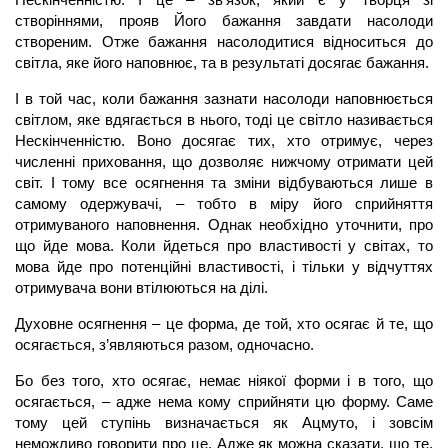
створіннями, прояв Його бажання завдати насолоди
створеним. Отже бажання насолодитися відноситься до
світла, яке його наповнює, та в результаті досягає бажання.
І в той час, коли бажання зазнати насолоди наповнюється
світлом, яке вдягається в нього, тоді це світло називається
Нескінченністю. Воно досягає тих, хто отримує, через
численні приховання, що дозволяє нижчому отримати цей
світ. І тому все осягнення та зміни відбуваються лише в
самому одержувачі, – тобто в міру його сприйняття
отримуваного наповнення. Однак необхідно уточнити, про
що йде мова. Коли йдеться про властивості у світах, то
мова йде про потенційні властивості, і тільки у відчуттях
отримувача вони втілюються на ділі.
Духовне осягнення – це форма, де той, хто осягає й те, що
осягається, з’являються разом, одночасно.
Бо без того, хто осягає, немає ніякої форми і в того, що
осягається, – адже нема кому сприйняти цю форму. Саме
тому цей ступінь визначається як
Ацмуто,
і зовсім
неможливо говорити про це. Адже як можна сказати, що те,