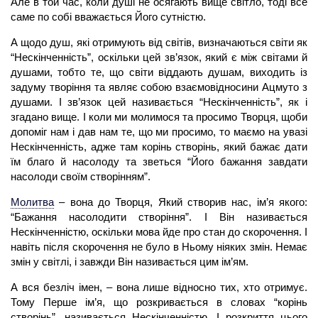
Але в той час, коли душі не осягають вище світло, тоді все
саме по собі вважається Його сутністю.
А щодо душ, які отримують від світів, визначаються світи як
“Нескінченність”, оскільки цей зв’язок, який є між світами й
душами, тобто те, що світи віддають душам, виходить із
задуму творіння та являє собою взаємовідносини
Ацмуто
з
душами. І зв’язок цей називається “Нескінченність”, як і
згадано вище. І коли ми молимося та просимо Творця, щоби
допоміг нам і дав нам те, що ми просимо, то маємо на увазі
Нескінченність, адже там корінь створінь, який бажає дати
їм благо й насолоду та зветься “Його бажання завдати
насолоди своїм створінням”.
Молитва
– вона до Творця, Який створив нас, ім’я якого:
“Бажання насолодити створіння”. І Він називається
Нескінченністю, оскільки мова йде про стан до скорочення. І
навіть після скорочення не було в Ньому ніяких змін. Немає
змін у світлі, і завжди Він називається цим ім’ям.
А вся безліч імен, – вона лише відносно тих, хто отримує.
Тому Перше ім’я, що розкривається в словах “корінь
створінь”, називається Нескінченністю. І розкриття цього