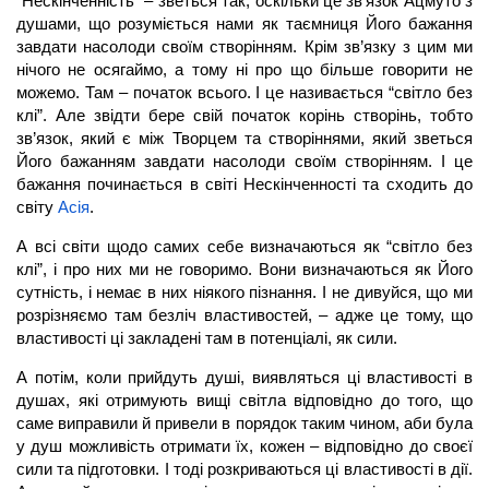
“Нескінченність” – зветься так, оскільки це зв’язок
Ацмуто
з
душами, що розуміється нами як таємниця Його бажання
завдати насолоди своїм створінням. Крім зв’язку з цим ми
нічого не осягаймо, а тому ні про що більше говорити не
можемо. Там – початок всього. І це називається “світло без
клі”. Але звідти бере свій початок корінь створінь, тобто
зв’язок, який є між Творцем та створіннями, який зветься
Його бажанням завдати насолоди своїм створінням. І це
бажання починається в світі Нескінченності та сходить до
світу
Асія
.
А всі світи щодо самих себе визначаються як “світло без
клі”, і про них ми не говоримо. Вони визначаються як Його
сутність, і немає в них ніякого пізнання. І не дивуйся, що ми
розрізняємо там безліч властивостей, – адже це тому, що
властивості ці закладені там в потенціалі, як сили.
А потім, коли прийдуть душі, виявляться ці властивості в
душах, які отримують вищі світла відповідно до того, що
саме виправили й привели в порядок таким чином, аби була
у душ можливість отримати їх, кожен – відповідно до своєї
сили та підготовки. І тоді розкриваються ці властивості в дії.