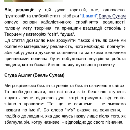
Від редакції:
у цій дуже короткій, але, одночасно,
ґрунтовній та глибокій статті зі збірки
“Шаматі”
Бааль Сулам
описує основи кабалістичного сприйняття реальності,
головну мету творіння, та принципи взаємодії створінь з
Творцем у категоріях “світ”, “душа”.
Ця стаття дозволяє нам зрозуміти, також й те, як саме ми
осягаємо матеріальну реальність, чого необхідно прагнути,
аби вибудувати духовне осягнення та за якими головними
принципами повинна бути побудована внутрішня робота
людини, котра бажає йти по шляху духовного розвитку.
Єгуда Ашлаг
(Бааль Сулам)
Ми розрізняємо безліч ступенів та безліч означень в світах.
Та необхідно знати, що всі світи з їх безліччю ступенів
існують лише відносно душ, котрі отримують від світів,
згідно з правилом: “Те, що не осягнемо – не зможемо
назвати по імені”. Бо слово “ім’я” вказує на осягнення, –
подібно до людини, яка дає якусь назву лише після того, як
збагнула річ, котру називає, – відповідно до свого пізнання.