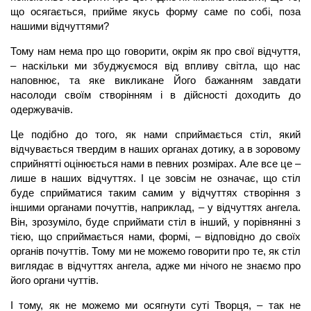
що осягається, прийме якусь форму саме по собі, поза
нашими відчуттями?
Тому нам нема про що говорити, окрім як про свої відчуття,
– наскільки ми збуджуємося від впливу світла, що нас
наповнює, та яке викликане Його бажанням завдати
насолоди своїм створінням і в дійсності доходить до
одержувачів.
Це подібно до того, як нами сприймається стіл, який
відчувається твердим в наших органах дотику, а в зоровому
сприйнятті оцінюється нами в певних розмірах. Але все це –
лише в наших відчуттях. І це зовсім не означає, що стіл
буде сприйматися таким самим у відчуттях створіння з
іншими органами почуттів, наприклад, – у відчуттях ангела.
Він, зрозуміло, буде сприймати стіл в інший, у порівнянні з
тією, що сприймається нами, формі, – відповідно до своїх
органів почуттів. Тому ми не можемо говорити про те, як стіл
виглядає в відчуттях ангела, адже ми нічого не знаємо про
його органи чуттів.
І тому, як не можемо ми осягнути суті Творця, – так не