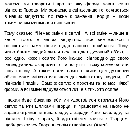
можемо ми говорити і про те, яку форму мають світи
відносно Творця. Ми осягаємо в світах лише те, осягається
в наших відчуттях, бо таким є бажання Творця, – щоби
таким чином ми пізнали вищі світи.
Тому сказано: “Немає зміни в світлі”. А всі зміни – лише в
келім, тобто в наших відчуттях. Все вимірюється і
оцінюється нами тільки щодо нашого сприйняття. Тому,
якщо багато людей дивляться на один духовний об’єкт, –
все одно, кожен осягає його інакше, відповідно до свого
індивідуального сприйняття та почуття. І тому кожен бачить
іншу форму. А також і для самої людини цей духовний
об’єкт може змінюватися внаслідок зміни стану людини, – її
підйомів і падінь. Саме ж світло є простим та не має ніякої
форми, а всі зміни відбуваються лише в тих, хто осягає.
І нехай буде бажання аби ми удостоїлися отримати Його
світло та йти шляхами Творця, й працювати на Нього не
заради отримання винагороди, а заради Його насолоди, та
підняти Шхіну з праху, й удостоїтися злиття з Творцем,
щоби розкрився Творець своїм створінням. (Амен)