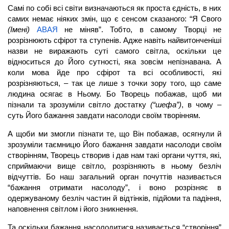
Самі по собі всі світи визначаються як проста єдність, в них
самих немає ніяких змін, що є сенсом сказаного: “Я Свого
(Імені)
АВАЯ
не міняв”. Тобто, в самому Творці не
розрізнюють сфірот та ступенів. Адже навіть найвитонченіші
назви не виражають суті самого світла, оскільки це
відноситься до Його сутності, яка зовсім непізнавана. А
коли мова йде про сфірот та всі особливості, які
розрізняються, – так це лише з точки зору того, що саме
людина осягає в Ньому. Бо Творець побажав, щоб ми
пізнали та зрозуміли світло достатку
(“шефа”)
, в чому –
суть Його бажання завдати насолоди своїм творінням.
А щоби ми змогли пізнати те, що Він побажав, осягнули й
зрозуміли таємницю Його бажання завдати насолоди своїм
створінням, Творець створив і дав нам такі органи чуття, які,
сприймаючи вище світло, розрізняють в ньому безліч
відчуттів. Бо наш загальний орган почуттів називається
“бажання отримати насолоду”, і воно розрізняє в
одержуваному безліч частин й відтінків, підйоми та падіння,
наповнення світлом і його зникнення.
Та оскільки бажання насолодитися називається “створіння”