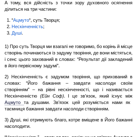
А тому, вся дійсність з точки зору духовного осягнення
ділиться на три частини:
“
Ацмуто
“, суть Творця;
Нескінченність
;
Душі
.
1) Про суть Творця ми взагалі не говоримо, бо корінь й місце
створінь починаються із задуму творіння, де вони містяться,
і сенс цього захований в словах: “Результат дії закладений
в його первісному задумі”.
2) Нескінченність є задумом творіння, що прихований в
словах: “Його бажання – завдати насолоди своїм
створінням” – на рівні нескінченності, що і називається
Нескінченністю
(Ейн Соф)
. І це зв’язок, який існує між
Ацмуто
та душами. Зв’язок цей розуміється нами як
таємниця бажання завдати насолоди створінням.
3) Душі, які отримують благо, котре вміщене в Його бажанні
насолодити.