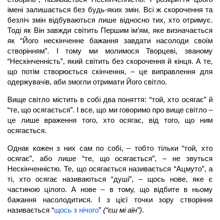
імені залишається без будь-яких змін. Всі ж скорочення та
безліч змін відбуваються лише відносно тих, хто отримує.
Тоді як Він завжди світить Першим ім’ям, яке визначається
як “Його нескінченне бажання завдати насолоди своїм
створінням”. І тому ми молимося Творцеві, званому
“Нескінченність”, який світить без скорочення й кінця. А те,
що потім створюється скінчення, – це виправлення для
одержувачів, аби змогли отримати Його світло.
Вище світло містить в собі два поняття: “той, хто осягає” й
“те, що осягається”. І все, що ми говоримо про вище світло –
це лише враження того, хто осягає, від того, що ним
осягається.
Однак кожен з них сам по собі, – тобто тільки “той, хто
осягає”, або лише “те, що осягається”, – не звуться
Нескінченністю. Те, що осягається називається “Ацмуто”, а
ті, хто осягає називаються “душі”, – щось нове, яке є
частиною цілого. А нове – в тому, що відбите в ньому
бажання насолодитися. І з цієї точки зору створіння
називається “
щось з нічого
”
(“єш мі аїн”)
.