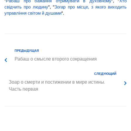
“
Рабаш про бажання отримувати в духовному
“, “
Хто
свідчить про людину
“, “
Зогар про місце, з якого виходить
управління світом й душами
“.
ПРЕДЫДУЩАЯ
Рабаш о смысле второго сокращения
СЛЕДУЮЩИЙ
Зоар о смерти и постижении в мире истины.
Часть первая