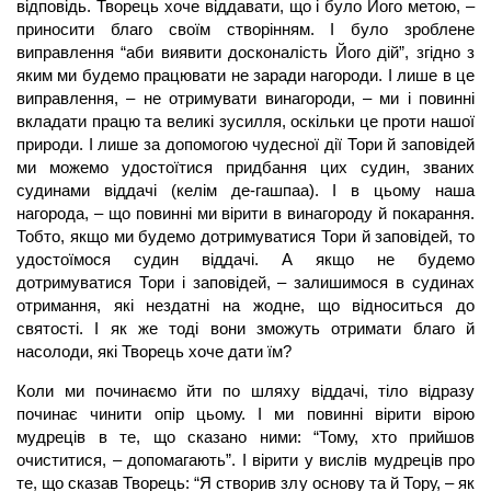
відповідь. Творець хоче віддавати, що і було Його метою, –
приносити благо своїм створінням. І було зроблене
виправлення “аби виявити досконалість Його дій”, згідно з
яким ми будемо працювати не заради нагороди. І лише в це
виправлення, – не отримувати винагороди, – ми і повинні
вкладати працю та великі зусилля, оскільки це проти нашої
природи. І лише за допомогою чудесної дії Тори й заповідей
ми можемо удостоїтися придбання цих судин, званих
судинами віддачі (келім де-гашпаа). І в цьому наша
нагорода, – що повинні ми вірити в винагороду й покарання.
Тобто, якщо ми будемо дотримуватися Тори й заповідей, то
удостоїмося судин віддачі. А якщо не будемо
дотримуватися Тори і заповідей, – залишимося в судинах
отримання, які нездатні на жодне, що відноситься до
святості. І як же тоді вони зможуть отримати благо й
насолоди, які Творець хоче дати їм?
Коли ми починаємо йти по шляху віддачі, тіло відразу
починає чинити опір цьому. І ми повинні вірити вірою
мудреців в те, що сказано ними: “Тому, хто прийшов
очиститися, – допомагають”. І вірити у вислів мудреців про
те, що сказав Творець: “Я створив злу основу та й Тору, – як