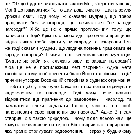
це: “Якщо будете виконувати закони Мої, зберігати заповіді
Мої й дотримуватися їх, то дам дощі вчасно, і дасть земля
урожай свій”. Тоді чому ж сказали мудреці, що треба
працювати без винагороди, що називається: “не заради
нагороди”? Хіба це не є прямо протилежним тому, що
написано в Торі? Крім того, мова йде про один з принципів,
згідно з яким треба вірити у винагороду та покарання. І як
же тоді сказали мудреці, що людина повинна працювати не
заради нагороди? І який сенс висловлювання мудреців:
“Будьте як раби, які служать раву не заради нагороди”?
Хіба це не є протилежним меті творіння? Адже мета
творіння в тому, щоб принести благо Його створінням. І з цієї
причини утворив Всевишній створіння в судинах отримання,
– тобто щоб у них було бажання і прагнення отримувати
задоволення та насолоди. Тоді чому вони повинні
відмовитися від прагнення до задоволень і насолод, та
намагатися тільки віддавати Творцю, замість того, щоб
наповнювати своє прагнення до насолод? Адже Він сам
створив їх з такою природою. І чому після всього нам ще
кажуть: незважаючи на те, що Він створив нас з природою,
яка прагне отримувати задоволення, – зараз у будь-якому