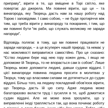
приправу”, вірити в те, що вміщене в Торі світло, яке
повертає до джерела. Ми повинні вірити, що це – та
винагорода, яку Творець дасть нам за нашу роботу над
Торою і заповідями. І само собою, – не буде протиріччя між
тим, що треба вірити у винагороду та покарання, і тим, що
ми повинні бути “як раби, що служать великому не заради
нагороди”.
Відповідь полягає в тому, що ми повинні працювати не
заради нагороди, – а це всупереч нашій природі, та немає у
нас можливості виправитися самостійно. Про це сказано:
“Єство людини бере над нею гору кожен день, і якщо не
допоможе їй Творець, то не впорається сам із собою”. Лише
Творець може допомогти людині, давши судини віддачі. І
цієї винагороди повинна людина просити в молитвах у
Творця, тому що власними силами не дотягнеться до судин
віддачі. Більш того, на людину покладений обов’язок вірити,
що Творець дасть їй цю силу. Адже людина може
багаторазово вкласти труд і зусилля в те, щоб домогтися
судин віддачі. Але не може вона зрозуміти, що у
виправленні іноді трапляється так, що вона починає роботу