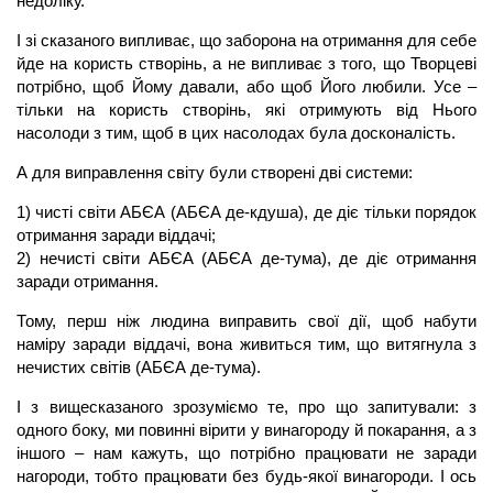
недоліку.
І зі сказаного випливає, що заборона на отримання для себе
йде на користь створінь, а не випливає з того, що Творцеві
потрібно, щоб Йому давали, або щоб Його любили. Усе –
тільки на користь створінь, які отримують від Нього
насолоди з тим, щоб в цих насолодах була досконалість.
А для виправлення світу були створені дві системи:
1) чисті світи АБЄА (АБЄА де-кдуша), де діє тільки порядок
отримання заради віддачі;
2) нечисті світи АБЄА (АБЄА де-тума), де діє отримання
заради отримання.
Тому, перш ніж людина виправить свої дії, щоб набути
наміру заради віддачі, вона живиться тим, що витягнула з
нечистих світів (АБЄА де-тума).
І з вищесказаного зрозуміємо те, про що запитували: з
одного боку, ми повинні вірити у винагороду й покарання, а з
іншого – нам кажуть, що потрібно працювати не заради
нагороди, тобто працювати без будь-якої винагороди. І ось