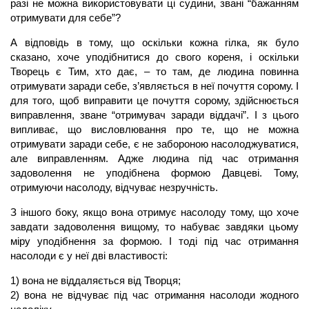
разі не можна використовувати ці судини, звані “бажанням
отримувати для себе”?
А відповідь в тому, що оскільки кожна гілка, як було
сказано, хоче уподібнитися до свого кореня, і оскільки
Творець є Тим, хто дає, – то там, де людина повинна
отримувати заради себе, з’являється в неї почуття сорому. І
для того, щоб виправити це почуття сорому, здійснюється
виправлення, зване “отримувач заради віддачі”. І з цього
випливає, що висловлювання про те, що не можна
отримувати заради себе, є не забороною насолоджуватися,
але виправленням. Адже людина під час отримання
задоволення не уподібнена формою Давцеві. Тому,
отримуючи насолоду, відчуває незручність.
З іншого боку, якщо вона отримує насолоду тому, що хоче
завдати задоволення вищому, то набуває завдяки цьому
міру уподібнення за формою. І тоді під час отримання
насолоди є у неї дві властивості:
1) вона не віддаляється від Творця;
2) вона не відчуває під час отримання насолоди жодного