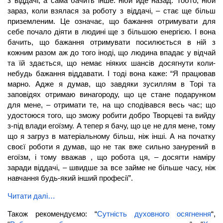
з віддачі, а сама бачить інше: ніби йде назад. Тобто, ніби
зараз, коли взялася за роботу з віддачі, – стає ще більш
приземленим. Це означає, що бажання отримувати для
себе почало діяти в людині ще з більшою енергією. І вона
бачить, що бажання отримувати посилюється в ній з
кожним разом аж до того іноді, що людина впадає у відчай
та їй здається, що немає ніяких шансів досягнути коли-
небудь бажання віддавати. І тоді вона каже: “Я працював
марно. Адже я думав, що завдяки зусиллям в Торі та
заповідях отримаю винагороду, що це стане подарунком
для мене, – отримати те, на що сподівався весь час; що
удостоюся того, що зможу робити добро Творцеві та вийду
з-під влади егоїзму. А тепер я бачу, що це не для мене, тому
що я загруз в матеріальному більш, ніж інші. А на початку
своєї роботи я думав, що не так вже сильно занурений в
егоїзм, і тому вважав , що робота ця, – досягти наміру
заради віддачі, – швидше за все займе не більше часу, ніж
навчання будь-який інший професії”.
Читати далі…
Також рекомендуємо: “
Сутність духовного осягнення
“,