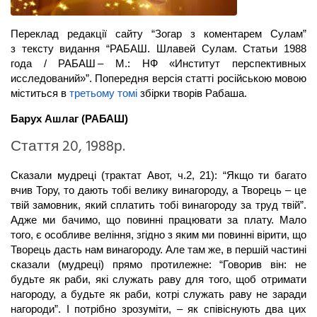
Переклад редакції сайту “Зогар з коментарем Сулам”
з тексту видання “РАБАШ. Шлавей Сулам. Статьи 1988
года / РАБАШ – М.: НФ «Институт перспективных
исследований»”. Попередня версія статті російською мовою
міститься в
третьому томі
збірки творів Рабаша.
Барух Ашлаг (РАБАШ)
Стаття 20, 1988р.
Сказали мудреці (трактат Авот, ч.2, 21): “Якщо ти багато
вчив Тору, то дають тобі велику винагороду, а Творець – це
твій замовник, який сплатить тобі винагороду за труд твій”.
Адже ми бачимо, що повинні працювати за плату. Мало
того, є особливе веління, згідно з яким ми повинні вірити, що
Творець дасть нам винагороду. Але там же, в першій частині
сказали (мудреці) прямо протилежне: “Говорив він: не
будьте як раби, які служать раву для того, щоб отримати
нагороду, а будьте як раби, котрі служать раву не заради
нагороди”. І потрібно зрозуміти, – як співіснують два цих