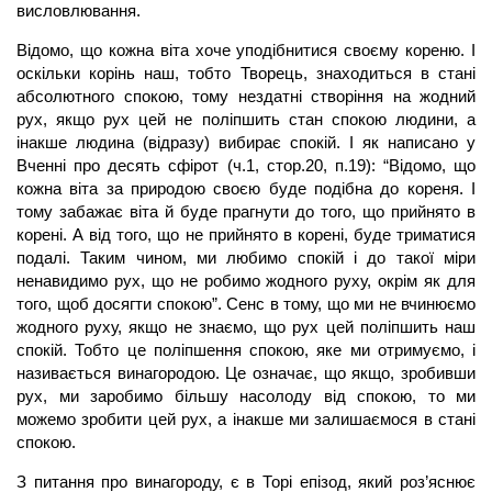
висловлювання.
Відомо, що кожна віта хоче уподібнитися своєму кореню. І
оскільки корінь наш, тобто Творець, знаходиться в стані
абсолютного спокою, тому нездатні створіння на жодний
рух, якщо рух цей не поліпшить стан спокою людини, а
інакше людина (відразу) вибирає спокій. І як написано у
Вченні про десять сфірот (ч.1, стор.20, п.19): “Відомо, що
кожна віта за природою своєю буде подібна до кореня. І
тому забажає віта й буде прагнути до того, що прийнято в
корені. А від того, що не прийнято в корені, буде триматися
подалі. Таким чином, ми любимо спокій і до такої міри
ненавидимо рух, що не робимо жодного руху, окрім як для
того, щоб досягти спокою”. Сенс в тому, що ми не вчинюємо
жодного руху, якщо не знаємо, що рух цей поліпшить наш
спокій. Тобто це поліпшення спокою, яке ми отримуємо, і
називається винагородою. Це означає, що якщо, зробивши
рух, ми заробимо більшу насолоду від спокою, то ми
можемо зробити цей рух, а інакше ми залишаємося в стані
спокою.
З питання про винагороду, є в Торі епізод, який роз’яснює