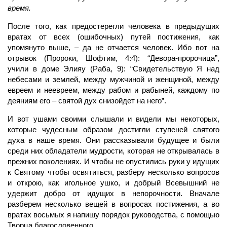
время.
После того, как предостерегли человека в предыдущих
вратах от всех (ошибочных) путей постижения, как
упомянуто выше, – да не отчается человек. Ибо вот на
отрывок (Пророки, Шофтим, 4:4): “Девора-пророчица”,
учили в доме Элияу (Раба, 9): “Свидетельствую Я над
небесами и землей, между мужчиной и женщиной, между
евреем и неевреем, между рабом и рабыней, каждому по
деяниям его – святой дух снизойдет на него”.
И вот ушами своими слышали и видели мы некоторых,
которые чудесным образом достигли ступеней святого
духа в наше время. Они рассказывали будущее и были
среди них обладатели мудрости, которая не открывалась в
прежних поколениях. И чтобы не опустились руки у идущих
к Святому чтобы освятиться, разберу несколько вопросов
и открою, как игольное ушко, и добрый Всевышний не
удержит добро от идущих в непорочности. Вначале
разберем несколько вещей в вопросах постижения, а во
вратах восьмых я напишу порядок руководства, с помощью
Творца благословенного.