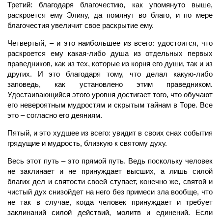
Третий: благодаря благочестию, как упомянуто выше,
раскроется ему Элияу, да помянут во благо, и по мере
благочестия увеличит свое раскрытие ему.
Четвертый, – и это наибольшее из всего: удостоится, что
раскроется ему какая-либо душа из отдельных первых
праведников, как из тех, которые из корня его души, так и из
других. И это благодаря тому, что делал какую-либо
заповедь, как установлено этим праведником.
Удостаивающийся этого уровня достигает того, что обучают
его невероятным мудростям и скрытым тайнам в Торе. Все
это – согласно его деяниям.
Пятый, и это худшее из всего: увидит в своих снах события
грядущие и мудрость, близкую к святому духу.
Весь этот путь – это прямой путь. Ведь поскольку человек
не заклинает и не принуждает высших, а лишь силой
благих дел и святости своей ступает, конечно же, святой и
чистый дух снизойдет на него без примеси зла вообще, что
не так в случае, когда человек принуждает и требует
заклинаний силой действий, молитв и единений. Если