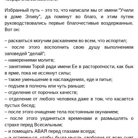
Избранный путь – это то, что написали мы от имени “Учили
в доме Элияу”, да помянут во благо, и этим путем
руководствовались первые благочестивые воздержанные.
Вот он:
– раскаяться могучим раскаянием во всем, что испортил;
– после этого восполнить свою душу выполнением
заповедей “делай”;
– намерениями молитв;
– занятиями Торой ради имени Ее в расторопности, как бык
в ярме, пока не иссякнут силы;
– также уменьшение в наслаждениях, еде и питье;
– подъем в полночь или чуть раньше;
– отделение от порочных качеств;
– отделение от любого человека даже в том, что касается
пустых бесед;
– после этого очищение тела постоянным окунанием;
– после этого уединяться временами и размышлять о
страхе перед Всесильным;
– и помещать АВАЯ перед глазами всегда;
– и остеречься, чтобы была мысль свободна от всех сует