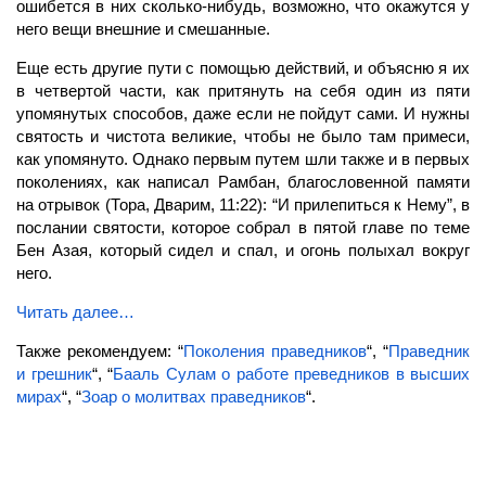
ошибется в них сколько-нибудь, возможно, что окажутся у
него вещи внешние и смешанные.
Еще есть другие пути с помощью действий, и объясню я их
в четвертой части, как притянуть на себя один из пяти
упомянутых способов, даже если не пойдут сами. И нужны
святость и чистота великие, чтобы не было там примеси,
как упомянуто. Однако первым путем шли также и в первых
поколениях, как написал Рамбан, благословенной памяти
на отрывок (Тора, Дварим, 11:22): “И прилепиться к Нему”, в
послании святости, которое собрал в пятой главе по теме
Бен Азая, который сидел и спал, и огонь полыхал вокруг
него.
Читать далее…
Также рекомендуем: “
Поколения праведников
“, “
Праведник
и грешник
“, “
Бааль Сулам о работе преведников в высших
мирах
“, “
Зоар о молитвах праведников
“.