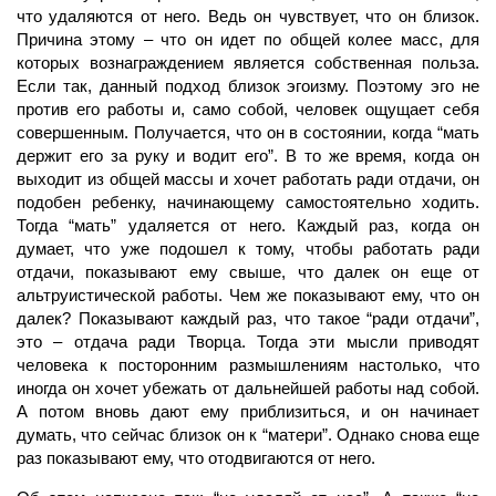
что удаляются от него. Ведь он чувствует, что он близок.
Причина этому – что он идет по общей колее масс, для
которых вознаграждением является собственная польза.
Если так, данный подход близок эгоизму. Поэтому эго не
против его работы и, само собой, человек ощущает себя
совершенным. Получается, что он в состоянии, когда “мать
держит его за руку и водит его”. В то же время, когда он
выходит из общей массы и хочет работать
ради отдачи,
он
подобен ребенку, начинающему самостоятельно ходить.
Тогда “мать” удаляется от него. Каждый раз, когда он
думает, что уже подошел к тому, чтобы работать ради
отдачи, показывают ему свыше, что далек он еще от
альтруистической работы. Чем же показывают ему, что он
далек? Показывают каждый раз, что такое “ради отдачи”,
это – отдача ради Творца. Тогда эти мысли приводят
человека к посторонним размышлениям настолько, что
иногда он хочет убежать от дальнейшей работы над собой.
А потом вновь дают ему приблизиться, и он начинает
думать, что сейчас близок он к “матери”. Однако снова еще
раз показывают ему, что отодвигаются от него.