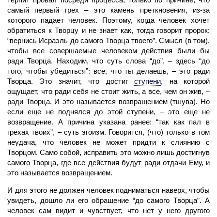
самый первый грех – это камень преткновения, из-за
которого падает человек. Поэтому, когда человек хочет
обратиться к Творцу и не знает как, тогда говорит пророк:
“вернись Исраэль до самого Творца твоего”. Смысл (в том),
чтобы все совершаемые человеком действия были бы
ради Творца. Находим, что суть слова “до”, – здесь “до
того, чтобы убедиться”: все, что ты делаешь, – это ради
Творца. Это значит, что достиг
ступени
,
на которой
ощущает, что ради себя не стоит жить, а все, чем он жив, –
ради Творца. И это называется возвращением (тшува). Но
если еще не поднялся до этой ступени, – это еще не
возвращение. А причина указана ранее: “так как пал в
грехах твоих”, – суть эгоизм. Говорится, (что) только в том
неудача, что человек не может придти к слиянию с
Творцом. Само собой, исправить это можно лишь достигнув
самого Творца, где все действия будут
ради отдачи
Ему, и
это называется возвращением.
И для этого не должен
человек
подниматься наверх, чтобы
увидеть, дошло ли его обращение “до самого Творца”. А
человек сам видит и чувствует, что нет у него другого