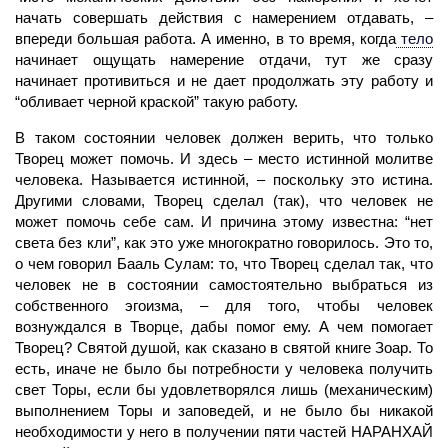
начать совершать действия с намерением отдавать, –
впереди большая работа. А именно, в то время, когда
тело
начинает ощущать
намерение
отдачи, тут же сразу
начинает противиться и не дает продолжать эту работу и
“обливает черной краской” такую работу.
В таком состоянии
человек
должен верить, что только
Творец
может помочь. И здесь – место истинной молитве
человека. Называется истинной, – поскольку это истина.
Другими словами, Творец сделал (так), что человек не
может помочь себе сам. И причина этому известна: “нет
света без кли”, как это уже многократно говорилось. Это то,
о чем говорил
Бааль Сулам:
то, что Творец сделал так, что
человек не в состоянии самостоятельно выбраться из
собственного эгоизма, – для того, чтобы человек
вознуждался в Творце, дабы помог ему. А чем помогает
Творец? Святой душой, как сказано в святой книге Зоар. То
есть, иначе не было бы потребности у человека получить
свет
Торы, если бы удовлетворялся лишь (механическим)
выполнением Торы и заповедей, и не было бы никакой
необходимости у него в получении пяти частей
НАРАНХАЙ