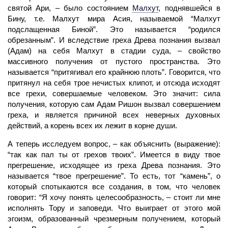
святой Ари, – было состоянием
Малхут
,
поднявшейся в
Бину, т.е. Малхут мира Асия, называемой “Малхут
подслащенная Биной”. Это называется “родился
обрезанным”. И вследствие греха Древа познания вызвал
(Адам) на себя Малхут в стадии суда, – свойство
массивного получения от пустого пространства. Это
называется “притягивал его крайнюю плоть”. Говорится, что
притянул на себя трое нечистых клипот, и отсюда исходят
все грехи, совершаемые человеком. Это значит:
сила
получения, которую сам Адам Ришон вызвал совершением
греха, и является причиной всех неверных духовных
действий, а корень всех их лежит в корне души.
А теперь исследуем вопрос, – как объяснить (выражение):
“так как пал ты от грехов твоих”. Имеется в виду твое
прегрешение, исходящее из греха Древа познания. Это
называется “твое прегрешение”. То есть, тот “камень”, о
который спотыкаются все создания, в том, что
человек
говорит: “Я хочу понять целесообразность, – стоит ли мне
исполнять Тору и заповеди. Что выиграет от этого мой
эгоизм, образованный чрезмерным получением, который