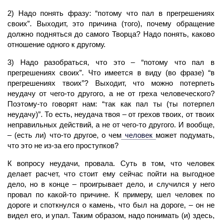
2) Надо понять фразу: “потому что пал в прегрешениях
своих”. Выходит, это причина (того), почему обращение
должно подняться до самого Творца? Надо понять, каково
отношение одного к другому.
3) Надо разобраться, что это – “потому что пал в
прегрешениях своих”. Что имеется в виду (во фразе) “в
прегрешениях твоих”? Выходит, что можно потерпеть
неудачу от чего-то другого, а не от греха человеческого?
Поэтому-то говорят нам: “так как пал ты (ты потерпел
неудачу)”. То есть, неудача твоя – от грехов твоих, от твоих
неправильных действий, а не от чего-то другого. И вообще,
– (есть ли) что-то другое, о чем
человек
может подумать,
что это не из-за его проступков?
К вопросу неудачи, провала. Суть в том, что
человек
делает расчет, что стоит ему сейчас пойти на выгодное
дело, но в конце – проигрывает дело, и случился у него
провал по какой-то причине. К примеру, шел человек по
дороге и споткнулся о камень, что был на дороге, – он не
видел его, и упал. Таким образом, надо понимать (и) здесь,