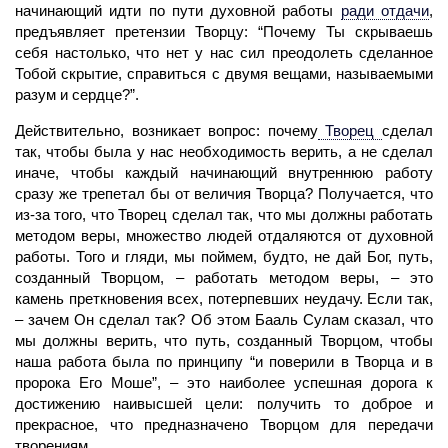
начинающий идти по пути духовной работы
ради отдачи
,
предъявляет претензии Творцу: “Почему Ты скрываешь
себя настолько, что нет у нас сил преодолеть сделанное
Тобой скрытие, справиться с двумя вещами, называемыми
разум и сердце?”.
Действительно, возникает вопрос: почему
Творец
сделал
так, чтобы была у нас необходимость верить, а не сделал
иначе, чтобы каждый начинающий внутреннюю работу
сразу же трепетал бы от величия Творца? Получается, что
из-за того, что Творец сделал так, что мы должны работать
методом веры, множество людей отдаляются от духовной
работы. Того и гляди, мы поймем, будто, не дай Бог, путь,
созданный Творцом, – работать методом веры, – это
камень преткновения всех, потерпевших неудачу. Если так,
– зачем Он сделал так? Об этом
Бааль Сулам
сказал, что
мы должны верить, что путь, созданный Творцом, чтобы
наша работа была по принципу “и поверили в Творца и в
пророка Его Моше”, – это наиболее успешная дорога к
достижению наивысшей цели: получить то доброе и
прекрасное, что предназначено Творцом для передачи
творениям.