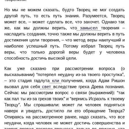
Но мы не можем сказать, будто
Творец
не мог создать
другой путь, то есть путь знания. Разумеется, Творец
может все, – может сделать все, что захочет. Однако так
же, как мы должны верить, что
замысел
творения –
насладить создания, точно также мы должны верить в путь
достижения цели творения, – что метод веры наилучший и
наиболее успешный путь. Потому избрал Творец путь
веры, что только дорогой веры будет у человека
способность достичь высокой цели.
Как уже сказано при рассмотрении вопроса (о
высказывании) “потерпел неудачу из-за твоего проступка”,
– это стадия гадлута
кли
получения, когда
Адам Ришон
вызвал для себя
свет
вследствие греха Древа познания.
Сейчас мы рассмотрим вопрос о связи (выражений): “так
как пал ты из-за грехов твоих” и “вернись Исраэль к твоему
Творцу”. Мы спрашивали: может ли
человек
подняться
наверх и увидеть, достигло ли его обращение Творца?
Опираясь на рассмотренное ранее, надо сказать, что все
неудачи, когда человек не может достичь совершенства и
терпит провал посреди процесса, только по причине, что