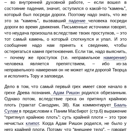
– во внутренней духовной работе, – если вошел в
состояние падения, значит, оступился о какой-то “камень”,
который был посреди дороги. Поэтому надо знать, что же
это за “камень”, вызвавший
падение
человека посреди
дороги во время движения. Письменные источники говорят,
что неудача произошла вследствие твоих проступков, – это
тот самый камень, о который споткнулся и упал. И это
сообщение надо нам принять к сведению, чтобы
остерегаться камня преткновения. Если так, надо выяснить,
– почему же проступок (т.е. неправильное
намерение
)
человека является препятствием, – ибо из-за
неправильного намерения он не может идти дорогой Творца
и исполнять Тору и заповеди.
Дело в том, что самый первый грех имеет свое начало в
грехе Древа познания.
Адам Ришон
родился обрезанным.
Однако потом, вследствие греха он притянул крайнюю
плоть (трактат Санэдрин, 38). Как комментирует
Бааль
Сулам
в предисловии к Паним Масбирот (стр.6) выражение
“притянул крайнюю плоть”: суть крайней плоти – это трое
нечистых
клипот
.
Когда Адам Ришон родился, не было у
него крайней плоти. Потому что “внешнее тело”, – говорит