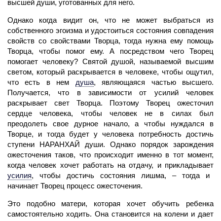
высшей души, уготованных для него.
Однако когда видит он, что не может выбраться из
собственного эгоизма и удостоиться состояния совпадения
свойств со свойствами Творца, тогда нужна ему помощь
Творца, чтобы помог ему. А посредством чего
Творец
помогает человеку? Святой душой, называемой высшим
светом, который раскрывается в человеке, чтобы ощутил,
что есть в нем
душа
,
являющаяся частью высшего.
Получается, что в зависимости от усилий
человек
раскрывает
свет
Творца. Поэтому Творец ожесточил
сердце человека, чтобы человек не в силах был
преодолеть свое дурное начало, а чтобы нуждался в
Творце, и тогда будет у человека потребность достичь
ступени
НАРАНХАЙ
души. Однако порядок зарождения
ожесточения таков, что происходит именно в тот момент,
когда человек хочет работать на отдачу, и прикладывает
усилия
,
чтобы достичь состояния лишма, – тогда и
начинает Творец процесс ожесточения.
Это подобно матери, которая хочет обучить ребенка
самостоятельно ходить. Она становится на колени и дает