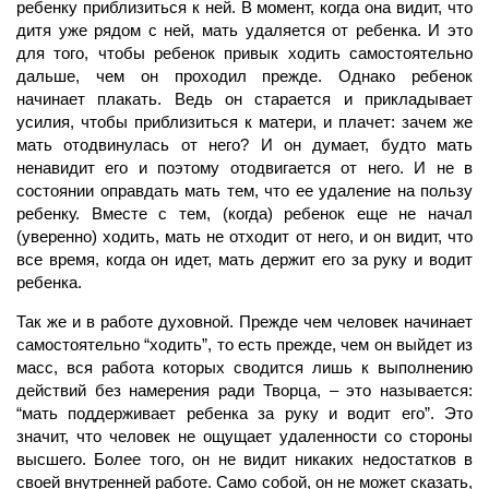
ребенку приблизиться к ней. В момент, когда она видит, что
дитя уже рядом с ней, мать удаляется от ребенка. И это
для того, чтобы ребенок привык ходить самостоятельно
дальше, чем он проходил прежде. Однако ребенок
начинает плакать. Ведь он старается и прикладывает
усилия,
чтобы приблизиться к матери, и плачет: зачем же
мать отодвинулась от него? И он думает, будто мать
ненавидит его и поэтому отодвигается от него. И не в
состоянии оправдать мать тем, что ее удаление на пользу
ребенку. Вместе с тем, (когда) ребенок еще не начал
(уверенно) ходить, мать не отходит от него, и он видит, что
все время, когда он идет, мать держит его за руку и водит
ребенка.
Так же и в работе духовной. Прежде чем
человек
начинает
самостоятельно “ходить”, то есть прежде, чем он выйдет из
масс, вся работа которых сводится лишь к выполнению
действий без намерения ради Творца, – это называется:
“мать поддерживает ребенка за руку и водит его”. Это
значит, что человек не ощущает удаленности со стороны
высшего. Более того, он не видит никаких недостатков в
своей внутренней работе. Само собой, он не может сказать,