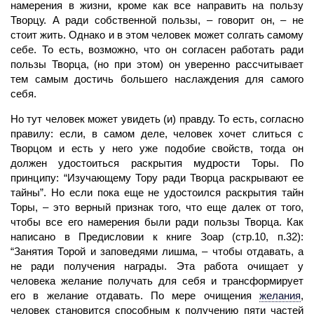
намерения в жизни, кроме как все направить на пользу
Творцу. А ради собственной пользы, – говорит он, – не
стоит жить. Однако и в этом человек может солгать самому
себе. То есть, возможно, что он согласен работать ради
пользы Творца, (но при этом) он уверенно рассчитывает
тем самым достичь большего наслаждения для самого
себя.
Но тут
человек
может увидеть (и) правду. То есть, согласно
правилу: если, в самом деле, человек хочет слиться с
Творцом и есть у него уже подобие свойств, тогда он
должен удостоиться раскрытия мудрости Торы. По
принципу: “Изучающему Тору ради Творца раскрывают ее
тайны”. Но если пока еще не удостоился раскрытия тайн
Торы, – это верный признак того, что еще далек от того,
чтобы все его намерения были ради пользы Творца. Как
написано в Предисловии к книге Зоар (стр.10, п.32):
“Занятия Торой и заповедями лишма, – чтобы отдавать, а
не ради получения награды. Эта работа очищает у
человека желание получать для себя и трансформирует
его в желание отдавать. По мере очищения
желания
,
человек становится способным к получению пяти частей