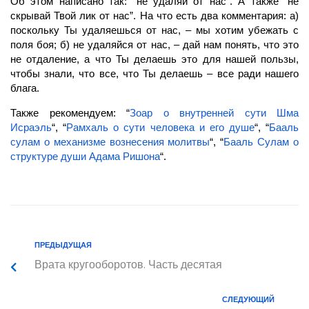
Об этом написано так: “не удаляй от нас”. А также “не
скрывай Твой лик от нас”. На что есть два комментария: а)
поскольку Ты удаляешься от нас, – мы хотим убежать с
поля боя; б) не удаляйся от нас, – дай нам понять, что это
не отдаление, а что Ты делаешь это для нашей пользы,
чтобы знали, что все, что Ты делаешь – все ради нашего
блага.
Также рекомендуем: “
Зоар о внутренней сути Шма
Исраэль
“, “
Рамхаль о сути человека и его душе
“, “
Бааль
сулам о механизме вознесения молитвы
“, “
Бааль Сулам о
структуре души Адама Ришона
“.
ПРЕДЫДУЩАЯ
Врата кругооборотов. Часть десятая
СЛЕДУЮЩИЙ