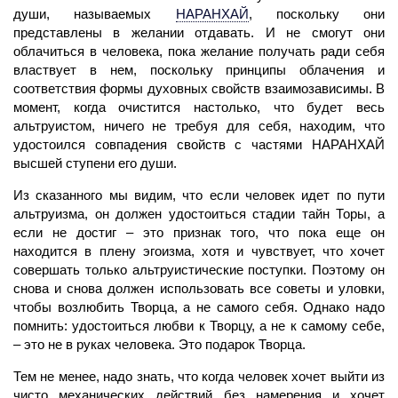
души, называемых
НАРАНХАЙ
,
поскольку они
представлены в желании отдавать. И не смогут они
облачиться в человека, пока желание получать ради себя
властвует в нем, поскольку принципы облачения и
соответствия формы духовных свойств взаимозависимы. В
момент, когда очистится настолько, что будет весь
альтруистом, ничего не требуя для себя, находим, что
удостоился совпадения свойств с частями НАРАНХАЙ
высшей
ступени
его души.
Из сказанного мы видим, что если
человек
идет по пути
альтруизма, он должен удостоиться стадии тайн Торы, а
если не достиг – это признак того, что пока еще он
находится в плену эгоизма, хотя и чувствует, что хочет
совершать только альтруистические поступки. Поэтому он
снова и снова должен использовать все советы и уловки,
чтобы возлюбить Творца, а не самого себя. Однако надо
помнить: удостоиться любви к Творцу, а не к самому себе,
– это не в руках человека. Это подарок Творца.
Тем не менее, надо знать, что когда
человек
хочет выйти из
чисто механических действий без намерения и хочет