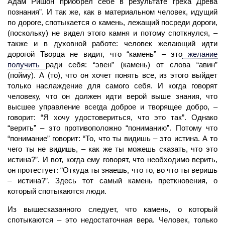
Адам Ришон
приобрел себе в результате греха Древа
познания”. И так же, как в материальном человек, идущий
по дороге, спотыкается о камень, лежащий посреди дороги,
(поскольку) не видел этого камня и потому споткнулся, –
также и в духовной работе: человек желающий идти
дорогой Творца не видит, что “камень” – это
желание
получить
ради себя: “эвен” (камень) от слова “авин”
(пойму). А (то), что он хочет понять все, из этого выйдет
только наслаждение для самого себя. И когда говорят
человеку, что он должен идти верой выше знания, что
высшее управление всегда доброе и творящее добро, –
говорит: “Я хочу удостовериться, что это так”. Однако
“верить” – это противоположно “пониманию”. Потому что
“понимание” говорит: “То, что ты видишь – это истина. А то
чего ты не видишь, – как же ты можешь сказать, что это
истина?”. И вот, когда ему говорят, что необходимо верить,
он протестует: “Откуда ты знаешь, что то, во что ты веришь
– истина?”. Здесь тот самый камень преткновения, о
который спотыкаются люди.
Из вышесказанного следует, что камень, о который
спотыкаются – это недостаточная вера.
Человек,
только