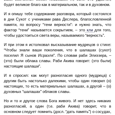
будет великое благо как в материальном, так и в духовном.
И я опишу тебе содержание разговора, который состоялся
в дни Сукот с учениками рава Деслера, благословленной
памяти, по вопросу “тени верности”: и нужно знать, что
фактор “тени” называется сокрытием, – это
кли
для того,
чтобы удостоиться света веры, называемого “верность”.
И при этом я истолковал высказывание мудрецов о стихе:
“Чтобы знали ваши поколения, что в шалашах (сукот)
поселил Я сынов Исраэля”. По словам раби Элиэзера, –
(это) были облака славы. Раби Акива говорит: (это были)
настоящие шалаши”.
И я спросил: как могут разногласия одного (мудреца) с
другим быть настолько далекими, чтобы один говорил (о)
настоящих, то есть материальных шалашах, а другой – (о)
духовных “шалашах” облаков славы.
Но и то и другое слова Бога живого. И нет здесь никаких
разногласий, а один (т.е. раби Акива) говорит, что в
основном следует помнить (досл. “дать память”) о сосудах,