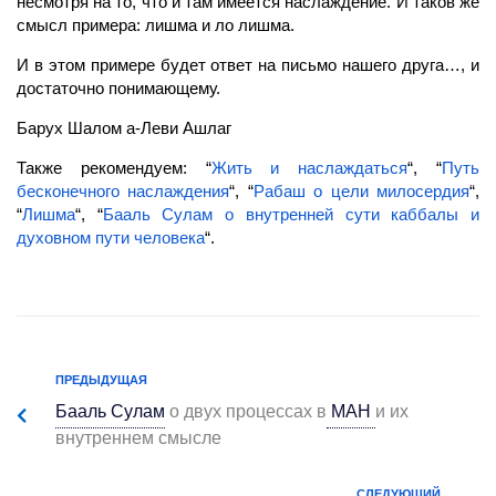
несмотря на то, что и там имеется наслаждение. И таков же
смысл примера: лишма и ло лишма.
И в этом примере будет ответ на письмо нашего друга…, и
достаточно понимающему.
Барух Шалом а-Леви Ашлаг
Также рекомендуем: “
Жить и наслаждаться
“, “
Путь
бесконечного наслаждения
“, “
Рабаш о цели милосердия
“,
“
Лишма
“, “
Бааль Сулам о внутренней сути каббалы и
духовном пути человека
“.
ПРЕДЫДУЩАЯ
Бааль Сулам
о двух процессах в
МАН
и их
внутреннем смысле
СЛЕДУЮЩИЙ