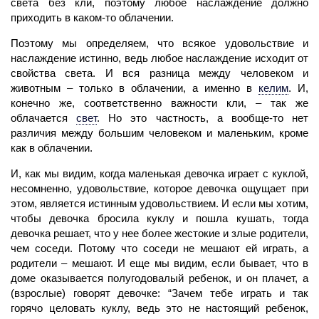
света без
кли,
поэтому любое наслаждение должно
приходить в каком-то облачении.
Поэтому мы определяем, что всякое удовольствие и
наслаждение истинно, ведь любое наслаждение исходит от
свойства света. И вся разница между человеком и
животным – только в облачении, а именно в
келим
.
И,
конечно же, соответственно важности
кли,
– так же
облачается
свет
.
Но это частность, а вообще-то нет
различия между большим человеком и маленьким, кроме
как в облачении.
И, как мы видим, когда маленькая девочка играет с куклой,
несомненно, удовольствие, которое девочка ощущает при
этом, является истинным удовольствием. И если мы хотим,
чтобы девочка бросила куклу и пошла кушать, тогда
девочка решает, что у нее более жестокие и злые родители,
чем соседи. Потому что соседи не мешают ей играть, а
родители – мешают. И еще мы видим, если бывает, что в
доме оказывается полугодовалый ребенок, и он плачет, а
(взрослые) говорят девочке: “Зачем тебе играть и так
горячо целовать куклу, ведь это не настоящий ребенок,