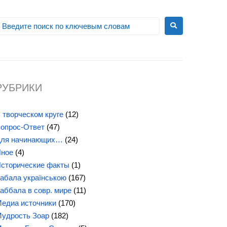
РУБРИКИ
 творческом круге
(12)
опрос-Ответ
(47)
ля начинающих…
(24)
ное
(4)
сторические факты
(1)
абала українською
(167)
аббала в совр. мире
(11)
едиа источники
(170)
удрость Зоар
(182)