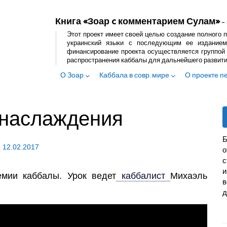
Книга «Зоар c комментарием Сулам»
– 
Этот проект имеет своей целью создание полного п
украинский языки с последующим ее изданием
финансирование проекта осуществляется группой 
распространения каббалы для дальнейшего развит
О Зоар
Каббала в совр. мире
О проекте п
 наслаждения
Б
о
12.02.2017
с
и
мии каббалы. Урок ведет
каббалист
Михаэль
в
д