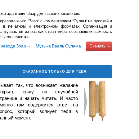
это адаптация Зоар для нашего поколения.
еревода книги "Зоар" с комментарием "Сулам" на русский и
 в печатном и электронном форматах. Организация и
энтузиастов из разных стран мира, осознающих важность
ия человечества
еревода Зоар
Музыка Бааль Сулама
Скачать
СКАЗАННОЕ ТОЛЬКО ДЛЯ ТЕБЯ
ывает так, что возникает
желание
открыть книгу на случайной
транице и начать читать. И часто
менно там содержится ответ на
опрос, который волнует тебя в
анный момент.