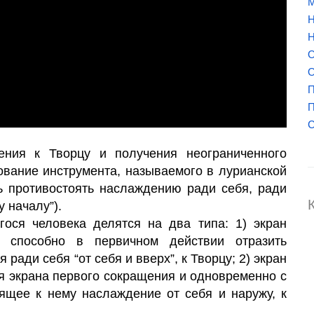
М
Н
Н
О
О
П
П
ния к Творцу и получения неограниченного
ование инструмента, называемого в лурианской
ь противостоять наслаждению ради себя, ради
 началу”).
ося человека делятся на два типа: 1)
экран
способно в первичном действии отразить
ради себя “от себя и вверх”, к Творцу; 2) экран
ия экрана первого сокращения и одновременно с
дящее к нему наслаждение от себя и наружу, к