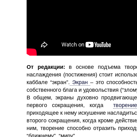
От редакции:
в основе подъема творе
наслаждения (постижения) стоит использ
каббале “экран”.
Экран
– это способност
собственного блага и удовольствия (“злому
В общем, экраны духовно продвигающег
первого сокращения, когда
творение
приходящее к нему искушение насладиться 
второго сокращения, когда кроме действ
ним, творение способно отразить прихо
“ближнему”, “миру”.