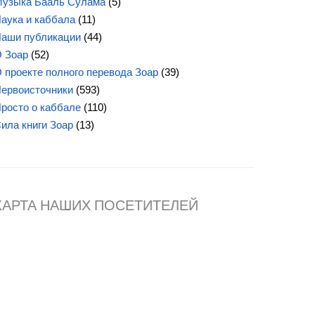
узыка Бааль Сулама
(5)
аука и каббала
(11)
аши публикации
(44)
 Зоар
(52)
 проекте полного перевода Зоар
(39)
ервоисточники
(593)
росто о каббале
(110)
Сила
книги Зоар
(13)
КАРТА НАШИХ ПОСЕТИТЕЛЕЙ