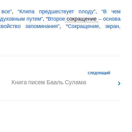
все”
,
“Клипа предшествует плоду”
,
“В чем
 духовным путем”
, “
Второе
сокращение
– основа
свойство запоминания”
, “
Сокращение,
экран,
СЛЕДУЮЩИЙ
Книга писем Бааль Сулама