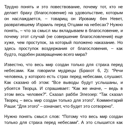
Трудно понять и это повествование, почему тот, кто не
делает браху (благословение) на удовольствие, которым
он наслаждается, – товарищ он Ироваму бен Невет,
развратившему Израиль перед Отцами на небесах? Нужно
понять, – что за смысл мы вкладываем в благословение, и
почему этот случай (не совершение благословления) еще
хуже, чем проступок, за который положено наказание. Но
здесь проступок воздержания от благословения, – как
будто, подобен развращению всего мира?
Известно, что весь мир создан только для страха перед
небесами. Как говорили мудрецы (Брахот 6, 2): “Речи
человека, у которого есть страх перед небесами, слушают.
Как сказано об этом: “Все выводы будут услышаны, и
убоятся Творца. И спрашивает: “Как же иначе, – ведь в
этом весь
человек?
”. Сказал рабби Элеэзер: “Так сказал
Творец
– весь мир создан только для этого”. Комментарий
Раши: “Для этого” – означает, что будет это сотворено”.
Нужно понять смысл слов: “Потому что весь мир создан
только для страха перед небесами”. А это слышится как