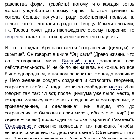
равенства формы (свойств) потому, что каждая ветвь
желает уподобиться своему корню. По этой причине не
хотела больше получать ради собственной пользы, а,
только, чтобы доставить радость Творцу. Иными словами,
т.к. Творец хочет дать наслаждение своему творению, то
творение
только по этой причине хочет его получить.
И это в трудах Ари называется “сокращение (цимцум), и
скрытие”. Он говорит в книге “Эц хаим” (Древо жизни), что
до сотворения мира
Высший
свет
заполнял всю
действительность. И не было ни начала, ни конца, но все
было однородным, в полном равенстве. Но когда возникло
у Него
желание
создать создания и сотворить творения,
сократил он себя. И тогда возникло свободное
место
.
И он
говорит там так: “И вот, после цимцума уже было место, в
котором могли существовать созданные и сотворенные, и
произведенные, и сделанные”. Мы видим, что до
сокращения не было категории миров, ибо слово “мир” (на
иврите – “олам”) происходит от слова “скрытый” (“а-элем”).
Сокращение
и скрытие произошли, как написано, “чтобы
выявить совершенство действий света”. Объясняется там
во “Внутреннем созерцании” (первой части Учения десяти