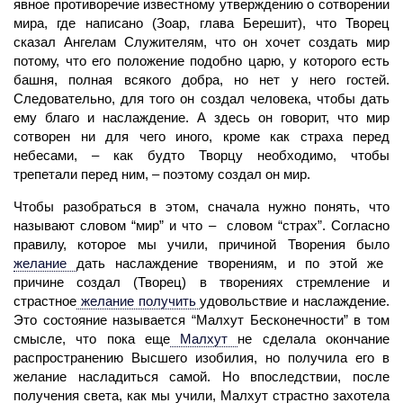
явное противоречие известному утверждению о сотворении
мира, где написано (Зоар, глава Берешит), что
Творец
сказал Ангелам Служителям, что он хочет создать мир
потому, что его положение подобно царю, у которого есть
башня, полная всякого добра, но нет у него гостей.
Следовательно, для того он создал человека, чтобы дать
ему благо и наслаждение. А здесь он говорит, что мир
сотворен ни для чего иного, кроме как страха перед
небесами, – как будто Творцу необходимо, чтобы
трепетали перед ним, – поэтому создал он мир.
Чтобы разобраться в этом, сначала нужно понять, что
называют словом “мир” и что – словом “страх”. Согласно
правилу, которое мы учили, причиной Творения было
желание
дать наслаждение творениям, и по этой же
причине создал
(Творец)
в творениях стремление и
страстное
желание получить
удовольствие и наслаждение.
Это состояние называется “Малхут Бесконечности” в том
смысле, что пока еще
Малхут
не сделала окончание
распространению Высшего изобилия, но получила его в
желание насладиться самой. Но впоследствии, после
получения света, как мы учили, Малхут страстно захотела