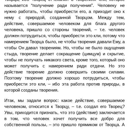
называется “получение ради получения”. Человеку не
нужно работать, чтобы приобрести его, а приходит оно к
нему с природой, созданной Творцом. Между тем,
действие, совершаемое человеком для блага другого
человека, пришло со стороны творений, – т.е.
человек
должен потрудиться, чтобы приобрести это кли, потому что
намерением Творца было, не чтобы творения давали Ему, а
чтобы Он давал творениям. Но, чтобы не было ощущения
стыда,
творение
делает
сокращение
(цимцум) и скрытие,
чтобы не получать никакого света, кроме того, который оно
может получить с намерением
ради отдачи.
Но это
действие творение должно совершить своими силами.
Поэтому творение должно хорошо потрудиться, чтобы
приобрести это кли, – ибо эта работа против природы, в
которой созданы творения.
Итак, мы задали вопрос: какое действие, совершаемое
человеком, относится к Творцу, – т.е. создал его
Творец?
Увы, приходится признать, что это (действие) заключается
в том, что
человек
хочет получить все добро для
собственной пользы, – это пришло прямиком от Творца. А