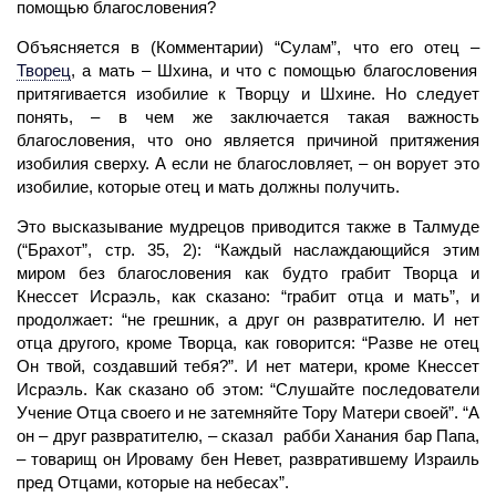
помощью благословения?
Объясняется в (Комментарии) “Сулам”, что его отец –
Творец
,
а мать – Шхина, и что с помощью благословения
притягивается изобилие к Творцу и Шхине. Но следует
понять, – в чем же заключается такая важность
благословения, что оно является причиной притяжения
изобилия сверху. А если не благословляет, – он ворует это
изобилие, которые отец и мать должны получить.
Это высказывание мудрецов приводится также в Талмуде
(“Брахот”, стр. 35, 2): “Каждый наслаждающийся этим
миром без благословения как будто грабит Творца и
Кнессет Исраэль, как сказано: “грабит отца и мать”, и
продолжает: “не грешник, а друг он развратителю. И нет
отца другого, кроме Творца, как говорится: “Разве не отец
Он твой, создавший тебя?”. И нет матери, кроме Кнессет
Исраэль. Как сказано об этом: “Слушайте последователи
Учение Отца своего и не затемняйте Тору Матери своей”. “А
он – друг развратителю, – сказал рабби Ханания бар Папа,
– товарищ он Ироваму бен Невет, развратившему Израиль
пред Отцами, которые на небесах”.