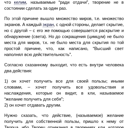
что
келим
,
называемые “ради отдачи”, творение не в
состоянии сделать за один раз.
По этой причине вышло множество миров, т.е. множество
экранов. А каждый
экран
,
с одной стороны, делает скрытие,
но с другой – с его же помощью совершается раскрытие и
обнаружение (света). Но до сокращения (цимцум) не было
места для миров, т.к. не было места для скрытия по той
простой причине, что, как написано, “Высший
свет
наполнял всю действительность”.
Согласно сказанному выходит, что есть внутри человека
два действия:
1) он хочет получить все для своей пользы; иными
словами, – хочет получить все удовольствия и
наслаждения, которые он видит, в
кли,
называемое
“желание получить для себя”;
2) он хочет отдавать другим.
Нужно сказать, что действие, (называемое)
желание
получить
для собственной пользы, пришло к нему от
Творца, ибо
Творец
отчеканил в творениях
кли,
которое