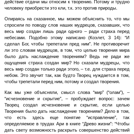
действие отдачи мы относим к творению. Потому и трудно
человеку приобрести это
кли,
т.к. это против природы.
Опираясь на сказанное, мы можем объяснить то, что мы
спросили по поводу слов наших мудрецов, сказавших, что
весь мир создан лишь ради одного – ради страха перед
небесами. Подобно этому написано (Коэлет, 3 14): “И
сделал Бог, чтобы трепетали пред ним”. Не противоречит
ли это словам мудрецов, в том, что целью творения мира
было дать наслаждение творениям? Ведь не ради же
ощущения страха создан мир? Но сказали мудрецы, что
весь мир создан только ради этого, – т.е. для страха перед
небом. Это звучит так, как будто
Творец
нуждается в том,
чтобы трепетали перед ним, потому и создал творения.
Как мы уже объясняли, смысл слова “мир” (“олам”), –
“исчезновение и скрытие”, – пробуждает вопрос: зачем
Творец
создал исчезновение и скрытие, если целью
Творения было дать наслаждение творениям? Дело в том,
что есть здесь еще понятие “исправление”, так
определяемое в трудах Ари в книге “Древо жизни”: “Чтобы
дать свету возможность раскрыть совершенство действий