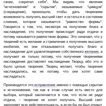
своих, сократил себя”. Мы видим, что явления
“исчезновение” и “скрытие”, называемые “цимцум”
(сокращение)
, произошли, чтобы дать творениям
возможность получить
высший
свет
и остаться в состоянии
слияния, которое называется “равенство формы”.
Говорится о том, что, несмотря на получение блага и
наслаждения, это получение происходит
ради отдачи
и
потому называется равенством формы. Это означает, что у
творений есть
желание
и стремление к получению высшего
изобилия, но они отказываются получать благо и
наслаждение для удовлетворения собственного
желания
,
а
получают их только потому, что получение творениями
наслаждения доставляет наслаждение Творцу, ибо это и
было целью творения. Творец желает, чтобы творения
наслаждались, но не потому, что они хотят сами
насладиться.
Производится это
исправление
именно с помощью скрытия
и исчезновения, так как в этом случае есть
место
для
выбора, который заключается в том, что если не
ради
отдачи,
–
творение
не хочет получать.
Высший
свет
заполняет всю действительность, и если бы он был открыт,