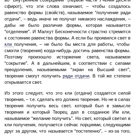
сфирот), что эти слова означают, – чтобы создалось
равенство формы (свойств), называемое “получение ради
отдачи”, – ведь иначе не получат никакого наслаждения, –
дабы не было различия формы, которая называется
“отделение”. И
Малхут
Бесконечности страстно стремится
к состоянию равенства формы. А если бы проявился свет в
кли
получения, – не было бы места для работы, чтобы
смогли (творения) когда-нибудь достичь равенства формы.
Поэтому произошло исторжение света, называемое
“сокрытие”. А в дальнейшем, в соответствии с силами
преодоления, называемыми “экран на Высший свет”,
творения смогут получить
ради отдачи
.
В той же степени
открывается свет.
Из этого следует, что это
кли
(отдачи) создается силой
творения, – т.е. сделать его должно
творение.
Но не в силах
творения получить весь
свет,
который был в замысле
творения и который
Творец
дал в созданное Им кли,
называемое “желание получить”. Но свет, который светил в
кли получения, получается сейчас порциями, следующими
друг за другом, что называется “постепенно”, – из-за того,