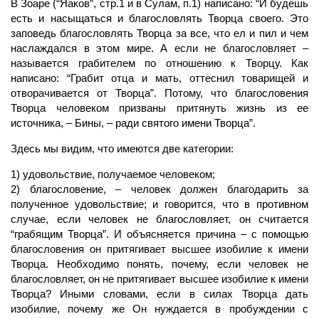
В Зоаре (“Яаков”, стр.1 и в Сулам, п.1) написано: “И будешь
есть и насыщаться и благословлять Творца своего. Это
заповедь благословлять Творца за все, что ел и пил и чем
наслаждался в этом мире. А если не благословляет –
называется грабителем по отношению к Творцу. Как
написано: “Грабит отца и мать, оттеснил товарищей и
отворачивается от Творца”. Потому, что благословения
Творца человеком призваны притянуть жизнь из ее
источника, – Бины, – ради святого имени Творца”.
Здесь мы видим, что имеются две категории:
1) удовольствие, получаемое человеком;
2) благословение, –
человек
должен благодарить за
полученное удовольствие; и говорится, что в противном
случае, если человек не благословляет, он считается
“грабящим Творца”. И объясняется причина – с помощью
благословения он притягивает высшее изобилие к имени
Творца. Необходимо понять, почему, если человек не
благословляет, он не притягивает высшее изобилие к имени
Творца? Иными словами, если в силах Творца дать
изобилие, почему же Он нуждается в пробуждении с