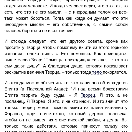
отдельном человеке. И когда человек верит, что это так, то
есть что это не его мысли, – с инородным телом он все-
таки может бороться. Тогда как когда он думает, что эти
инородные мысли – его собственные, с самим собой
человек бороться не в состоянии.
И отсюда следует, что нет другого совета, кроме как
просить у Творца, чтобы помог ему выйти из этого горького
изгнания только лишь с Его помощью. Как приводятся
выше слова Зоар: “Помощь, приходящая свыше, – это что
ему дают душу”. А благодаря душе, которая показывает
раскрытие величия Творца, – только тогда
тело
покоряется.
И отсюда можно объяснить то, что написано об исходе из
Египта (в Пасхальной Агаде): “И над всеми божествами
Египта творить буду суды, – Я
Творец
,
Я это, а не
посланец, Я Творец, Я это, и не кто иной”. И это значит, что
только Творец может помочь выйти из плена изгнания у
Фарао­на, царя египетского, который держит человека,
чтобы он не вышел из эгоистической любви, и делал бы
только такие действия, которые принесут пользу его