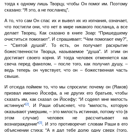
тогда к одному лишь Творцу, чтобы Он помог им. Поэтому
сказано: “Я это, а не посланец”.
А то, что сам Он спас их и вывел их из изгнания, означает,
что постигли они, что нет в мире никакого посланца, а все
делает
Творец.
Как сказано в книге Зоар: “Пришедшему
очиститься помогают”. И спрашивает: “Чем помогают ему?”,
– “Святой душой”. То есть, он получает раскрытие
божественности Творца, называемое “душа”. И этим он
достигает своего корня. И тогда
человек
отменяется как
свеча перед факелом, – после того, как получил душу, –
ведь теперь он чувствует, что он – божественная часть
свыше.
И отсюда поймем то, что мы спросили: почему он (Яаков)
призвал именно Йосе­фа, а не других его братьев, чтобы
сказать им, как сказал он Йосефу: “И содеял мне милость
[2]
истинную”
. И Раши объясняет, что “милость, которую
оказывают умер­шим, – это милость истинная, потому что (в
этом случае)
человек
не рассчитывает на
[3]
вознаграждение”
. И это противоречит словам Раши в его
объяснении стиха: “А я дал тебе долю одну сверх (того,