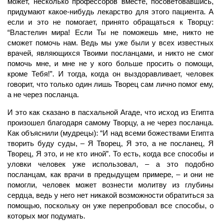
может, несколько профессоров вместе, по­советовавшись,
придумают какое-нибудь лекарство для этого пациента. А
если и это не помогает, принято обращаться к Творцу:
“Властелин мира! Если Ты не поможешь мне, никто не
сможет помочь нам. Ведь мы уже были у всех известных
врачей, являющихся Твоими посланцами, и никто не смог
помочь мне, и мне не у кого больше просить о помощи,
кроме Тебя!”. И тогда, когда он выздоравливает,
человек
говорит, что только один лишь
Творец
сам лично помог ему,
а не через посланца.
И это как сказано в пасхальной Агаде, что исход из Египта
произошел благодаря самому Творцу, а не через посланца.
Как объяснили (мудрецы): “И над всеми божествами Египта
творить буду суды, – Я
Творец,
Я это, а не посланец, Я
Творец, Я это, и не кто иной”. То есть, когда все способы и
уловки
человек
уже использовал, – а это подобно
посланцам, как врачи в предыдущем примере, – и они не
помогли, человек может вознести молитву из глубины
сердца, ведь у него нет никакой возможности обратиться за
помощью, поскольку он уже перепробовал все способы, о
которых мог подумать.