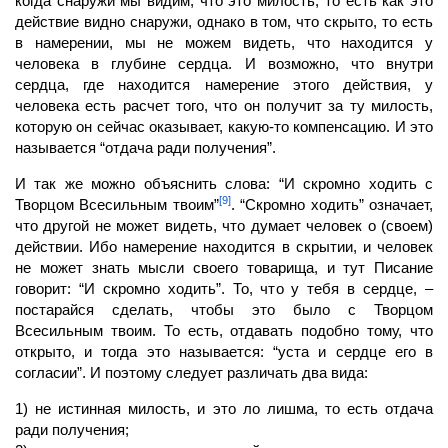
когда снаружи мы видим, что это милость, то есть как это
действие видно снаружи, однако в том, что скрыто, то есть
в намерении, мы не можем видеть, что находится у
человека в глубине сердца. И возможно, что внутри
сердца, где находится
намерение
этого действия, у
человека есть расчет того, что он получит за ту милость,
которую он сейчас оказывает, какую-то компенсацию. И это
называется “отдача ради получения”.
И так же можно объяснить слова: “И скромно ходить с
[9]
Творцом Всесильным твоим”
. “Скромно ходить” означает,
что другой не может видеть, что думает
человек
о (своем)
действии. Ибо
намерение
находится в скрытии, и человек
не может знать мысли своего товарища, и тут Писание
говорит: “И скромно ходить”. То, что у тебя в сердце, –
постарайся сделать, чтобы это было с Творцом
Всесильным твоим. То есть, отдавать подобно тому, что
открыто, и тогда это называется: “уста и сердце его в
согласии”. И поэтому следует различать два вида:
1) не истинная милость, и это ло лишма, то есть отдача
ради получения;