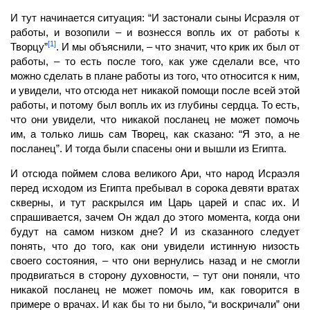
И тут начинается ситуация: “И застонали сыны Исраэля от
работы, и возопили – и вознесся вопль их от работы к
[1]
Творцу”
. И мы объяснили, – что значит, что крик их был от
работы, – то есть после того, как уже сделали все, что
можно сделать в плане работы из того, что относится к ним,
и увидели, что отсюда нет никакой помощи после всей этой
работы, и потому был вопль их из глубины сердца. То есть,
что они увидели, что никакой посланец не может помочь
им, а только лишь сам
Творец,
как сказано: “Я это, а не
посланец”. И тогда были спасены они и вышли из Египта.
И отсюда поймем слова великого Ари, что народ Исраэля
перед исходом из Египта пребывал в сорока девяти вратах
скверны, и тут раскрылся им Царь царей и спас их. И
спраши­вается, зачем Он ждал до этого момента, когда они
будут на самом низком дне? И из сказанного следует
понять, что до того, как они увидели истинную низость
своего состояния, – что они вернулись назад и не смогли
продвигаться в сторону духовности, – тут они поняли, что
никакой посланец не может помочь им, как говорится в
примере о врачах. И как бы то ни было, “и воскричали” они