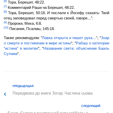
[6]
Тора, Берешит, 48:22.
[7]
Комментарий Раши на Берешит, 48:22.
[8]
Тора, Берешит, 50:16. И послали к Йосефу сказать: Твой
отец заповедовал перед смертью своей, говоря…”.
[9]
Пророки, Миха, 6:8.
[10]
Писания, Псалмы, 145:18.
Также рекомендуем: “
Лавка открыта и пишет рука…
“, “
Зоар
о смерти и постижении в мире истины
“, “
Рабаш о категории
“истина” в молитве
“, “
Назавания света: объяснение Бааль
Сулама
“.
ПРЕДЫДУЩАЯ
Передмова до книги Зогар. Частина сьома
СЛЕДУЮЩИЙ