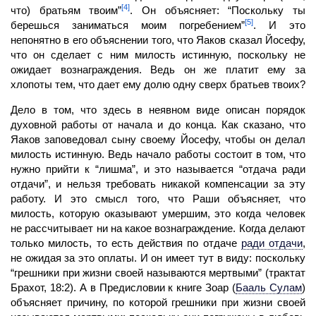
[4]
что) братьям твоим”
. Он объясняет: “Поскольку ты
[5]
берешься заниматься моим погребением”
. И это
непонятно в его объяснении того, что Яаков сказал Йосефу,
что он сделает с ним милость истинную, поскольку не
ожидает вознаграждения. Ведь он же платит ему за
хлопоты тем, что дает ему долю одну сверх братьев твоих?
Дело в том, что здесь в неявном виде описан порядок
духовной работы от начала и до конца. Как сказано, что
Яаков заповедовал сыну своему Йосефу, чтобы он делал
милость истинную. Ведь начало работы состоит в том, что
нужно прийти к “лишма”, и это называется “отдача ради
отдачи”, и нельзя требовать никакой компенсации за эту
работу. И это смысл того, что Раши объясняет, что
милость, которую оказывают умершим, это когда
человек
не рассчитывает ни на какое вознаграждение. Когда делают
только милость, то есть действия по отдаче
ради отдачи
,
не ожидая за это оплаты. И он имеет тут в виду: поскольку
“грешники при жизни своей называются мертвыми” (трактат
Брахот, 18:2). А в Предисловии к книге Зоар
(
Бааль Сулам
)
объясняет причину, по которой грешники при жизни своей