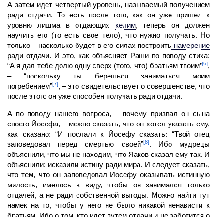
А затем идет четвертый уровень, называемый получением
ради отдачи.
То есть после того, как он уже пришел к
уровню лишма в отдающих
келим
,
теперь он должен
научить его (то есть свое
тело)
, что нужно получать. Но
только – насколько будет в его силах построить
намерение
ради отдачи. И это, как объясняет Раши по поводу стиха:
[6]
“А я дал тебе долю одну сверх (того, что) братьям твоим”
,
– “поскольку ты берешься заниматься моим
[7]
погребением”
, – это свидетельствует о совершенстве, что
после этого он уже способен получать ради отдачи.
А по поводу нашего вопроса, – почему призвал он сына
своего Йосефа, – можно сказать, что он хотел указать ему,
как сказано: “И послали к Йосефу сказать: “Твой отец
[8]
заповедовал перед смертью своей”
. Ибо мудрецы
объяснили, что мы не находим, что Яаков сказал ему так. И
объяснили: исказили истину ради мира. И следует сказать,
что тем, что он заповедовал Йосефу оказывать истинную
милость, имелось в виду, чтобы он занимался только
отдачей, а не ради собственной выгоды. Можно найти тут
намек на то, чтобы у него не было никакой ненависти к
братьям. Ибо о том, кто идет путем отдачи и не заботится о