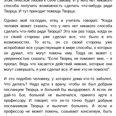
эгоистической любви к себе самому. И у него нет никакого
способа получить возможность сделать что-нибудь ради
Творца. И тут приходит помощь Творца.
Однако мой господин, отец и учитель говорил: “Когда
человек
может сказать, что у него нет никакого способа
сделать что-либо ради Творца? Это как раз тогда, когда он
со своей стороны уже сделал все, что было в его
возможностях. То есть, он со своей стороны уже
испробовал все существующие в мире способы, о которых
он думал, что могут помочь ему. Тогда он может с
уверенностью сказать: “Если
Творец
не поможет мне, – я
пропал. Ведь что касается действий нижних, которые они
могут совершать, я уже сделал все. И мне это не помогло”.
И это подобно человеку, у которого дома кто-то заболел.
Что делать? Надо идти к врачу, чтобы он был добрым
посланцем Творца, и больной бы выздоровел. А если, не
дай-то Бог, больной не вылечился, принято идти к
профессору. И говорят, что он-то точно будет добрым
посланником Творца и вылечит больного. А если и
профессор не может помочь, созывают консилиум, быть