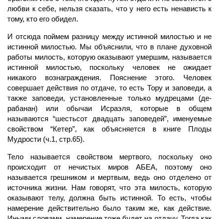
любви к себе, нельзя сказать, что у него есть ненависть к
тому, кто его обидел.
И отсюда поймем разницу между истинной милостью и не
истинной милостью. Мы объяснили, что в плане духовной
работы милость, которую оказывают умершим, называется
истинной милостью, поскольку
человек
не ожидает
никакого вознаграждения. Пояснение этого. Человек
совершает действия по отдаче, то есть Тору и заповеди, а
также заповеди, установленные только мудрецами (де-
рабанан) или обычаи Исраэля, которые в общем
называются “шестьсот двадцать заповедей”, именуемые
свойством “Кетер”, как объясняется в книге Плоды
Мудрости (ч.1, стр.65).
Тело
называется свойством мертвого, поскольку оно
происходит от нечистых миров
АБЕА,
поэтому оно
называется грешником и мертвым, ведь оно отделено от
источника жизни. Нам говорят, что эта милость, которую
оказывают телу, должна быть истинной. То есть, чтобы
намерение
действительно было таким же, как действие.
Иными словами, намерение тоже будет на отдачу. Тогда как