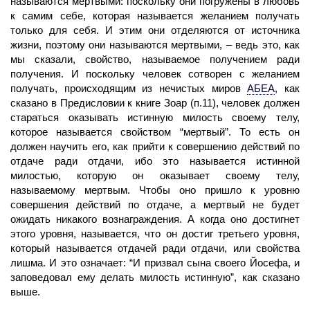
называются мертвыми: поскольку они погружены в любовь
к самим себе, которая называется желанием получать
только для себя. И этим они отделяются от источника
жизни, поэтому они называются мертвыми, – ведь это, как
мы сказали, свойство, называемое получением ради
получения. И поскольку человек сотворен с желанием
получать, происходящим из нечистых миров
АБЕА
,
как
сказано в Предисловии к книге Зоар (п.11), человек должен
стараться оказывать истинную милость своему телу,
которое называется свойством “мер­твый”. То есть он
должен научить его, как прийти к совершению действий по
отдаче ради отдачи, ибо это называется истинной
милостью, которую он оказывает своему телу,
называемому мертвым. Чтобы оно пришло к уровню
совершения действий по отдаче, а мертвый не будет
ожидать никакого вознаграждения. А когда оно достигнет
этого уровня, называется, что он достиг третьего уровня,
который называется отдачей ради отдачи, или свойства
лишма. И это означает: “И призвал сына своего Йосефа, и
заповедовал ему делать милость истинную”, как сказано
выше.