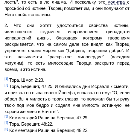
лость”, то есть в ло лишма. И поскольку это
молитва
с
просьбой об истине, Творец помогает им, и они получают от
Него свойство истины.
2. Что они хотят удостоиться свойства истины,
являющегося седьмым исправлением тринадцати
исправлений дикны, благодаря которому творениям
раскрывается, что на самом деле все видят, как
Творец
управляет
своим миром как “Добрый, творящий добро”. И
это называется “раскрытое милосердие” (хасадим
мегулим), то есть милосердие Творца раскрыто перед
всеми, и это истина.
[1]
Тора, Шмот, 2:23.
[2]
Тора, Берешит, 47:29. И близились дни Исраэля к смерти,
и призвал он сына своего Йосефа, и сказал он ему: “О, если
обрел бы я милость в твоих глазах, то положил бы ты руку
твою под мое бедро и содеял мне милость истинную: не
хорони же меня в Египте!”.
[3]
Комментарий Раши на Берешит, 47:29.
[4]
Тора, Берешит, 48:22.
[5]
Комментарий Раши на Берешит, 48:22.