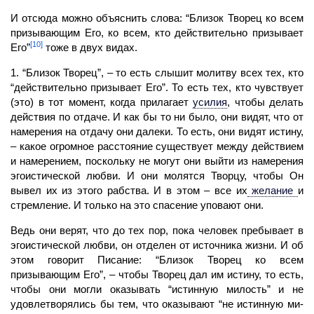
И отсюда можно объяснить слова: “Близок
Творец
ко всем
призывающим Его, ко всем, кто действительно призывает
[10]
Его”
тоже в двух видах.
1. “Близок Творец”, – то есть слышит молитву всех тех, кто
“действительно призывает Его”. То есть тех, кто чувствует
(это) в тот момент, когда прилагает
усилия
,
чтобы делать
действия по отдаче. И как бы то ни было, они видят, что от
намерения на отдачу они далеки. То есть, они видят истину,
– какое огромное расстояние существует между действием
и намерением, поскольку не могут они выйти из намерения
эгоистиче­ской любви. И они молятся Творцу, чтобы Он
вывел их из этого рабства. И в этом – все их
желание
и
стремление. И только на это спасение уповают они.
Ведь они верят, что до тех пор, пока
человек
пребывает в
эгоистической любви, он отделен от источника жизни. И об
этом говорит Писание: “Близок
Творец
ко всем
призывающим Его”, – чтобы Творец дал им истину, то есть,
чтобы они могли оказывать “истинную милость” и не
удовлетворялись бы тем, что оказывают “не истинную ми­