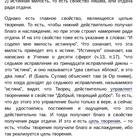
2) истинная милость, то есть свойство лишма, или отдача
ради отдачи.
Однако есть главное свойство, являющееся целью
творения. То есть, чтобы нижний действительно получал
благо и наслаждение, но при этом строил
намерение
ради
отдачи.
И на это свойство тоже есть указание в словах: “И
содеял мне милость истинную”. Что означает, что эта
милость приведет его к истине. “Истинную” означает, как
написано в Учении о десяти сфирот (ч.13, п.17), “что
седьмое
исправление
из тринадцати исправлений дикны –
это “истина”, и оно называется “два святых яблока”, и это
два лика”. И
(Бааль Сулам)
объясняет там (в Ор пними),
что когда доходят до седьмого исправления, называемого
“истина”, видят, что
Творец
действительно
управляет
творениями в свойстве “Добрый, творящий добро”. То есть,
что до этого это управление было только в вере, а сейчас
мы удостоились постижения и ощущения, что это
действитель­но так. И тогда получают благо в свойстве
получения ради отдачи. И это и есть
цель творения
,
– то
есть, чтобы творения получили благо и наслаждение, ибо
так реализуется цель творения.