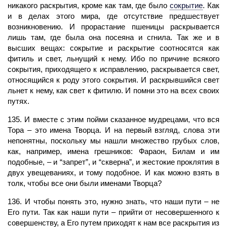
никакого раскрытия, кроме как там, где было
сокрытие
.
Как
и в делах этого мира, где отсутствие предшествует
возникновению. И прорастание пшеницы раскрывается
лишь там, где была она посеяна и сгнила. Так же и в
высших вещах: сокрытие и раскрытие соотносятся как
фитиль и
свет,
льнущий к нему. Ибо по причине всякого
сокрытия, приходящего к исправлению, раскрывается свет,
относящийся к роду этого сокрытия. И раскрывшийся свет
льнет к нему, как свет к фитилю. И помни это на всех своих
путях.
135. И вместе с этим пойми сказанное мудрецами, что вся
Тора – это имена Творца. И на первый взгляд, слова эти
непонятны, поскольку мы нашли множество грубых слов,
как, например, имена грешников: Фараон, Билам и им
подобные, – и “запрет”, и “скверна”, и жестокие проклятия в
двух увещеваниях, и тому подобное. И как можно взять в
толк, чтобы все они были именами Творца?
136. И чтобы понять это, нужно знать, что наши пути – не
Его пути. Так как наши пути – прийти от несовершенного к
совершенству, а Его путем приходят к нам все раскрытия из