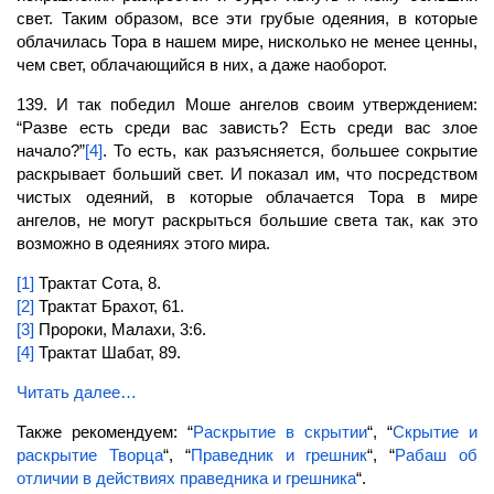
свет.
Таким образом, все эти грубые одеяния, в которые
облачилась Тора в нашем мире, нисколько не менее ценны,
чем свет, облачающийся в них, а даже наоборот.
139. И так победил Моше ангелов своим утверждением:
“Разве есть среди вас зависть? Есть среди вас злое
начало?”
[4]
. То есть, как разъясняется, большее
сокрытие
раскрывает больший
свет.
И показал им, что посредством
чистых одеяний, в которые облачается Тора в мире
ангелов, не могут раскрыться большие света так, как это
возможно в одеяниях этого мира.
[1]
Трактат Сота, 8.
[2]
Трактат Брахот, 61.
[3]
Пророки, Малахи, 3:6.
[4]
Трактат Шабат, 89.
Читать далее…
Также рекомендуем: “
Раскрытие в скрытии
“, “
Скрытие и
раскрытие Творца
“, “
Праведник и грешник
“, “
Рабаш об
отличии в действиях праведника и грешника
“.