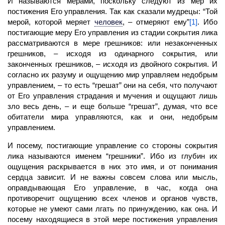
И называются мерами, поскольку следуют из мер их
постижения Его управления. Так как сказали мудрецы: “Той
мерой, которой меряет
человек
,
– отмеряют ему”
[1]
. Ибо
постигающие меру Его управления из стадии сокрытия лика
рассматриваются в мере грешников: или незаконченных
грешников, – исходя из одинарного сокрытия, или
законченных грешников, – исходя из двойного сокрытия. И
согласно их разуму и ощущению мир управляем недобрым
управлением, – то есть “грешат” они на себя, что получают
от Его управления страдания и мучения и ощущают лишь
зло весь день, – и еще больше “грешат”, думая, что все
обитатели мира управляются, как и они, недобрым
управлением.
И посему, постигающие управление со стороны сокрытия
лика называются именем “грешники”. Ибо из глубин их
ощущения раскрывается в них это имя, и от понимания
сердца зависит. И не важны совсем слова или мысль,
оправдывающая Его управление, в час, когда она
противоречит ощущению всех членов и органов чувств,
которые не умеют сами лгать по принуждению, как она. И
посему находящиеся в этой мере постижения управления