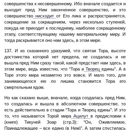
совершенства к несовершенному. Ибо вначале создается и
выходит пред Ним законченное совершенство, и это
совершенство
нисходит
от Его лика и распространяется,
сокращение за сокращением, через несколько ступеней,
покуда не приходит к последнему, наиболее сокращенному
этапу, соответствующему нашему материальному миру. И
тогда раскрывается оно нам здесь, в этом мире.
137. И из сказанного уразумей, что святая Тора, высоте
достоинства которой нет предела, не создалась и не
вышла пред Ним сразу такой, какой предстает нам здесь, в
этом мире, ведь известно, что “Тора и
Творец
едины”. А в
Торе этого мира незаметно это вовсе. И мало того, для
занимающегося ею ло лишма становится Тора его
смертельным ядом.
Но как сказано выше, вначале, когда создалась пред Ним,
то создалась и вышла в абсолютном совершенстве, то
есть действительно в стадии “Тора и
Творец
едины”. И это
то, что называется Торой мира
Ацилут
в предисловии к
(книге) Тикуней Зоар (стр.3): “Он, Оживляемое,
Принадлежащее – все едино (в Нем)”. А затем спустилась