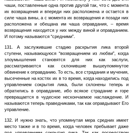
чаши, поставленные одна против другой так, что с момента
их возвращения и впереди них расположена и остается в
силе чаша вины, а с момента их возвращения и позади них
расположена и обещана им чаша оправдания, – время
возвращения находится у них между виной и оправданием.
И потому называются “средними”.
131. А заслужившие стадию раскрытия лика второй
ступени, называющуюся “возвращением из любви”, когда
злоумышления становятся для них как заслуги,
рассматриваются как склонившие вышеупомянутое
обвинение к оправданию. То есть, все страдания и мучения,
высеченные на костях их в то время, когда находились под
управлением сокрытия лика, были склонены теперь и
обратились в оправдание, ибо всякое страдание и горе
превращается в чудесное нескончаемое наслаждение. И
называются теперь праведниками, так как оправдывают Его
управление.
132. И нужно знать, что упомянутая мера средних имеет
место также и в то время, когда
человек
пребывает даже
под управлением сокрытия лика. Так как посредством