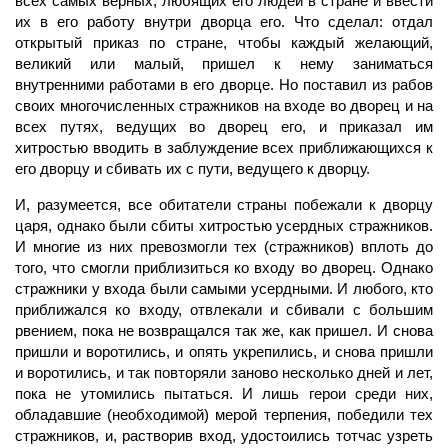
всех самых верных, любящих его людей в стране и ввести
их в его работу внутри дворца его. Что сделал: отдал
открытый приказ по стране, чтобы каждый желающий,
великий или малый, пришел к нему заниматься
внутренними работами в его дворце. Но поставил из рабов
своих многочисленных стражников на входе во дворец и на
всех путях, ведущих во дворец его, и приказал им
хитростью вводить в заблуждение всех приближающихся к
его дворцу и сбивать их с пути, ведущего к дворцу.
И, разумеется, все обитатели страны побежали к дворцу
царя, однако были сбиты хитростью усердных стражников.
И многие из них превозмогли тех (стражников) вплоть до
того, что смогли приблизиться ко входу во дворец. Однако
стражники у входа были самыми усердными. И любого, кто
приближался ко входу, отвлекали и сбивали с большим
рвением, пока не возвращался так же, как пришел. И снова
пришли и воротились, и опять укрепились, и снова пришли
и воротились, и так повторяли заново несколько дней и лет,
пока не утомились пытаться. И лишь герои среди них,
обладавшие (необходимой) мерой терпения, победили тех
стражников, и, растворив вход, удостоились тотчас узреть