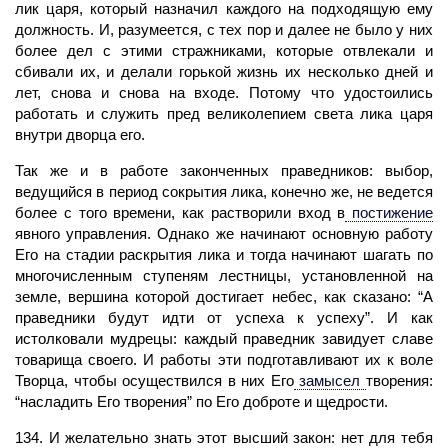
лик царя, который назначил каждого на подходящую ему
должность. И, разумеется, с тех пор и далее не было у них
более дел с этими стражниками, которые отвлекали и
сбивали их, и делали горькой жизнь их несколько дней и
лет, снова и снова на входе. Потому что удостоились
работать и служить пред великолепием света лика царя
внутри дворца его.
Так же и в работе законченных праведников: выбор,
ведущийся в период сокрытия лика, конечно же, не ведется
более с того времени, как растворили вход в
постижение
явного управления. Однако же начинают основную работу
Его на стадии раскрытия лика и тогда начинают шагать по
многочисленным ступеням лестницы, установленной на
земле, вершина которой достигает небес, как сказано: “А
праведники будут идти от успеха к успеху”. И как
истолковали мудрецы: каждый праведник завидует славе
товарища своего. И работы эти подготавливают их к воле
Творца, чтобы осуществился в них Его
замысел
творения:
“насладить Его творения” по Его доброте и щедрости.
134. И желательно знать этот высший закон: нет для тебя