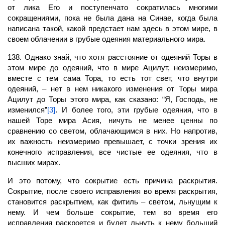
от лика Его и поступенчато сократилась многими
сокращениями, пока не была дана на Синае, когда была
написана такой, какой предстает нам здесь в этом мире, в
своем облачении в грубые одеяния материального мира.
138. Однако знай, что хотя расстояние от одеяний Торы в
этом мире до одеяний, что в мире
Ацилут,
неизмеримо,
вместе с тем сама Тора, то есть тот
свет,
что внутри
одеяний, – нет в нем никакого изменения от Торы мира
Ацилут до Торы этого мира, как сказано: “Я, Господь, не
изменился”
[3]
. И более того, эти грубые одеяния, что в
нашей Торе мира Асия, ничуть не менее ценны по
сравнению со светом, облачающимся в них. Но напротив,
их важность неизмеримо превышает, с точки зрения их
конечного исправления, все чистые ее одеяния, что в
высших мирах.
И это потому, что
сокрытие
есть причина раскрытия.
Сокрытие, после своего исправления во время раскрытия,
становится раскрытием, как фитиль – светом, льнущим к
нему. И чем больше сокрытие, тем во время его
исправления раскроется и будет льнуть к нему больший