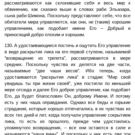
рассматриваются как склонившие себя и весь мир к
обвинению, как сказано выше в словах раби Эльазара,
сына раби Шимона. Поскольку представляют себе, что все
обитатели мира управляются, как они, не (таким) хорошим
управлением, как подобает имени Его – Добрый и
приносящий добро плохим и хорошим.
130. А удостаивающиеся постичь и ощутить Его управление
в виде раскрытия лика на его первой ступени, называемой
“возвращение из трепета”, рассматриваются в мере
средних. Поскольку чувства их делятся на две части,
называемые “две чаши весов”. Ибо теперь, когда
удостаиваются “раскрытия лика” в стадии: “Мир свой
увидишь ты при жизни своей”, уже постигли по меньшей
мере отсюда и далее Его доброе управление, как подобает
Его, да будет благословен Он, доброму Имени. И потому
есть у них чаша оправдания. Однако все беды и горькие
страдания, которые хорошо отпечатались в их чувствах из
всех тех дней и лет, когда получали управление сокрытием
лика, то есть из прошлого, прежде чем удостоились
упомянутого возвращения, – все они остаются в силе и
называются “чаша вины”. И поскольку у них есть две эти