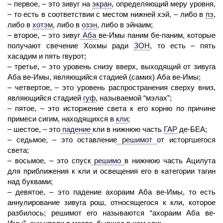
– первое, – это зивуг на
экран
,
определяющий меру уровня,
– то есть в соответствии с местом нижней хэй, – либо в
пэ
,
либо в
хотэм
,
либо в
озэн
,
либо в эйнаим;
– второе, – это зивуг
Аба
ве-Имы паним бе-паним, которые
получают свечение Хохмы ради
ЗОН
,
то есть – пять
хасадим и пять гвурот;
– третье, – это уровень снизу вверх, выходящий от зивуга
Аба
ве-Имы, являющийся стадией (самих) Аба ве-Имы;
– четвертое, – это уровень распространения сверху вниз,
являющийся стадией
гуф
,
называемой “мэлах”;
– пятое, – это исторжение света к его корню по причине
примеси сигим, находящихся в
кли
;
– шестое, – это
падение
кли
в нижнюю часть
ГАР
де-БЕА;
– седьмое, – это оставление
решимот
от исторгшегося
света;
– восьмое, – это спуск
решимо
в нижнюю часть Ацилута
для приближения к
кли
и освещения его в категории тагин
над буквами;
– девятое, – это
падение
ахораим
Аба
ве-Имы, то есть
аннулирование зивуга рош, относящегося к
кли,
которое
разбилось;
решимот
его называются “ахораим Аба ве-