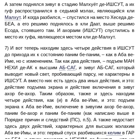
А затем поднялся зивуг в стадию Малхуёт де-ИШСУТ, а их
гуф
распространился в седьмой мэлах, являющийся
кли
Малхут
.
И когда разбился, – спустился на место Хеседа де-
БЕА, а его
решимо
поднялось в кли Даат, выше решимо
Есода, стоявшего там. И ахораим (ИШСУТ) спустились в
место их гуфа, являющееся местом кли де-Малхут.
7) И вот теперь находим здесь четыре действия в ИШСУТ
до прихода их к состоянию паним бе-паним, – как в
Аба
ве-
Име, но с изменением. Так как два действия, – подъем
МАН
НЕХИ де-АК к высшим
АБ
-
САГ
,
и зивуг АБ-САГ, который
выводит новый
свет,
пробивающий парсу, не характерны в
ИШСУТ. А вместо них есть здесь два иных действия, и это:
действие подъема экрана и действие включения в зивуг
ахор бе-ахор. Таким образом, также и здесь находим
четыре действия, как (и) в Аба ве-Име, и это: подъем
экрана к Аба ве-Име, включение в зивугим ахор бе-ахор,
паним бе-ахор и паним бе-паним (как написано выше в
Порядке причин и следствий (ПС), п.5). А также недостает
здесь двух действий, характерных для высших мэлахим
Аба ве-Имы, и это: первый спуск разбившихся
келим
в
ГАР