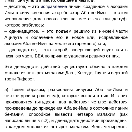
Имы”, они упали в место, бывшее в нем кли;
– десятое, – это
исправление
линий, созданное в ахораим
Имы в силу свечения ахор бе-ахор
Аба
ве-Имы, – в этом
исправление для нового
кли
на месте его кли де
-гуф,
которое разбилось;
– одиннадцатое, – это подъем
решимо
из нижней части
Ацилута и облачение его в новое
кли,
исправленное
ахораим
Аба
ве-Имы на месте его (прежнего) кли;
– двенадцатое, – это второй, завершающий спуск
кли
в
нижнюю часть БЕА по причине удаления
решимо
от них.
Эти двенадцать действий существуют обычно в каждом
мэлахе из четырех мэлахим: Даат, Хеседе, Гвуре и верхней
трети Тиферет.
5) Таким образом, разъяснены зивугим
Аба
ве-Имы и
четыре уровня рош и
гуф,
которые вышли в них. И в них
производятся пятьдесят два действия: четыре действия
произведены до приведения Аба ве-Имы в состояние паним
бе-паним, способное вывести четверо мэлахим (как
написано выше в п.2), и двенадцать действий произведены
в каждом мэлахе из четырех мэлахим. Ведь четырежды