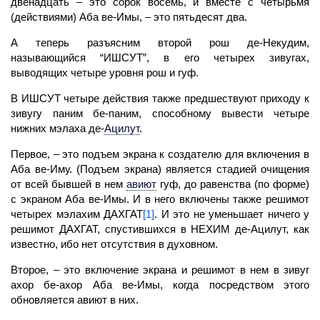
двенадцать – это сорок восемь, и вместе с четырьмя
(действиями) Аба ве-Имы, – это пятьдесят два.
А теперь разъясним второй рош де-Некудим,
называющийся “ИШСУТ”, в его четырех зивугах,
выводящих четыре уровня рош и
гуф.
В ИШСУТ четыре действия также предшествуют приходу к
зивугу паним бе-паним, способному вывести четыре
нижних мэлаха де
-
Ацилут
.
Первое, – это подъем экрана к создателю для включения в
Аба
ве-Иму. (Подъем экрана) является стадией очищения
от всей бывшей в нем
авиют
гуф,
до равенства (по форме)
с экраном Аба ве-Имы. И в него включены также
решимот
четырех мэлахим ДАХГАТ
[1]
. И это не уменьшает ничего у
решимот ДАХГАТ, спустившихся в НЕХИМ де
-Ацилут,
как
известно, ибо нет отсутствия в духовном.
Второе, – это включение экрана и
решимот
в нем в зивуг
ахор бе-ахор
Аба
ве-Имы, когда посредством этого
обновляется
авиют
в них.