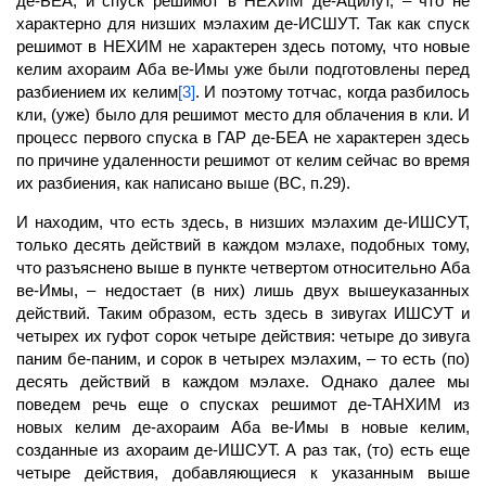
де-БЕА, и спуск
решимот
в НЕХИМ де
-Ацилут,
– что не
характерно для низших мэлахим де-ИСШУТ. Так как спуск
решимот в НЕХИМ не характерен здесь потому, что новые
келим ахораим Аба ве-Имы уже были подготовлены перед
разбиением их келим
[3]
. И поэтому тотчас, когда разбилось
кли,
(уже) было для решимот место для облачения в кли. И
процесс первого спуска в ГАР де-БЕА не характерен здесь
по причине удаленности решимот от келим сейчас во время
их разбиения, как написано выше (ВС, п.29).
И находим, что есть здесь, в низших мэлахим де-ИШСУТ,
только десять действий в каждом мэлахе, подобных тому,
что разъяснено выше в пункте четвертом относительно
Аба
ве-Имы, – недостает (в них) лишь двух вышеуказанных
действий. Таким образом, есть здесь в зивугах ИШСУТ и
четырех их гуфот сорок четыре действия: четыре до зивуга
паним бе-паним, и сорок в четырех мэлахим, – то есть (по)
десять действий в каждом мэлахе. Однако далее мы
поведем речь еще о спусках
решимот
де-ТАНХИМ из
новых
келим
де-ахораим Аба ве-Имы в новые келим,
созданные из ахораим де-ИШСУТ. А раз так, (то) есть еще
четыре действия, добавляющиеся к указанным выше