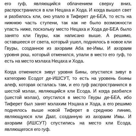
его гуф, являющийся облачением сверху вниз,
распространился в
кли
Нецаха и Хода. И когда вышел
свет
и разбилось кли, оно упало в Тиферет де-БЕА, то есть на
нижнюю часть ступени, так как не было возможности
упасть ниже, поскольку место Нецаха и Хода де-БЕА было
занято кли Гвуры, как написано выше. А
решимо,
оставшееся от света, который ушел, поднялось в новое кли
Гвуры, созданное из ахораим
Аба
ве-Имы. И ахораим
уровня рош, который отменился, упали в место его гуф, то
есть на место мэлаха Нецаха и Хода.
Когда отменился зивуг уровня Бины, опустился зивуг в
категорию Есодот де-ИШСУТ, то есть на уровень бхины
алеф, которая осталась там, и его
гуф
распространился в
шестой мэлах, являющийся
кли
Есода. И когда разбился
(шестой мэлах), опустился в место Гвуры де-БЕА, ибо
Тиферет был занят мэлахим Нэцаха и Хода, а его
решимо
поднялось выше новой Тиферет в среднюю линию,
являющуюся кли Даат, созданную из ахораим Имы. И
ахораим (ИШСУТ) спустились на место кли Есода,
являющегося его гуф.