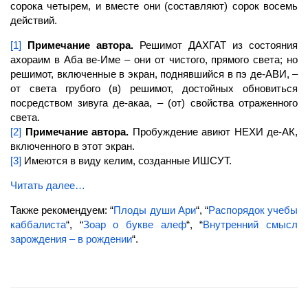
сорока четырем, и вместе они (составляют) сорок восемь
действий.
[1]
Примечание автора.
Решимот
ДАХГАТ из состояния
ахораим в
Аба
ве-Име – они от чистого, прямого света; но
решимот, включенные в
экран,
поднявшийся в
пэ
де-АВИ, –
от света грубого (в) решимот, достойных обновиться
посредством зивуга де-акаа, – (от) свойства отраженного
света.
[2]
Примечание автора.
Пробуждение
авиют
НЕХИ де-АК,
включенного в этот
экран.
[3]
Имеются в виду
келим,
созданные ИШСУТ.
Читать далее…
Также рекомендуем: “
Плоды души Ари
“, “
Распорядок учебы
каббалиста
“, “
Зоар о букве алеф
“, “
Внутренний смысл
зарождения – в рождении
“.