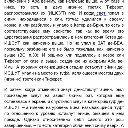
включении в Аба ве-Иму, как написано выше. А от хазе и
ниже, то есть в двух нижних третях Тиферет,
распространился их (ИШСУТ) гуф. И когда
свет
попал в
сигим, находящиеся в
кли,
тотчас удалился к своему
корню, а кли разбилось и упало в Кетер де-Брия, то есть в
соответствующее ему свойство, так как во время его
царствования распространилась в нем категория Кетер де-
ИШСУТ, как написано выше. Но не упал в ЗАТ де-БЕА,
поскольку разбиение его не было тяжелым, как написано
выше (ВС, п.30). И
решимо
кли поднялось в новое кли
Тиферет от хазе и выше, созданное из ахораим Аба ве-
Имы. А ахораим отменившейся стадии истаклут эйнин де-
ИСШУТ, упали на место их гуфа, являющееся местом двух
(нижних) третей кли Тиферет.
И затем, когда отменился зивуг де-истаклут эйнин, был
произведен зивуг на
авиют
бхины бэт, которая еще
оставалась в экране, и спустился зивуг в категорию
гуф
де-
ИШСУТ, – а именно на уровень
Бина
,
называющийся “гуф”
по отношению к уровню истаклут эйнин, бывшем в нем
прежде. Однако относительно себя самого это рош
завершенный, – то есть категория облачения снизу вверх. А