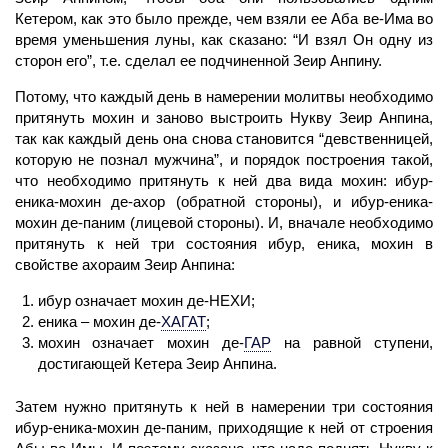
Кетером, как это было прежде, чем взяли ее
Аба
ве
-Има
во
время
уменьшения луны, как сказано: “И взял Он одну из
сторон его”, т.е. сделал ее подчиненной Зеир Анпину.
Потому, что каждый день в намерении молитвы необходимо
притянуть мохин и заново выстроить Нукву Зеир Анпина,
так как каждый день она снова становится “девственницей,
которую не познал мужчина”, и порядок построения такой,
что необходимо притянуть к ней два вида мохин: ибур-
еника-мохин де-ахор (обратной стороны), и ибур-еника-
мохин де-паним (лицевой стороны). И, вначале необходимо
притянуть к ней три состояния ибур, еника, мохин в
свойстве ахораим Зеир Анпина:
ибур означает мохин де-НЕХИ;
еника – мохин де
-
ХАГАТ
;
мохин означает мохин де
-
ГАР
на равной
ступени,
достигающей Кетера Зеир Анпина.
Затем нужно притянуть к ней в намерении три состояния
ибур-еника-мохин де-паним, приходящие к ней от строения