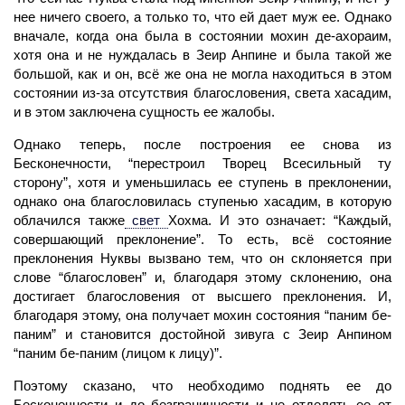
нее ничего своего, а только то, что ей дает муж ее. Однако
вначале, когда она была в состоянии мохин де-ахораим,
хотя она и не нуждалась в Зеир Анпине и была такой же
большой, как и он, всё же она не могла находиться в этом
состоянии из-за отсутствия благословения, света хасадим,
и в этом заключена сущность ее жалобы.
Однако теперь, после построения ее снова из
Бесконечности, “перестроил
Творец
Всесильный ту
сторону”, хотя и уменьшилась ее ступень в преклонении,
однако она благословилась ступенью хасадим, в которую
облачился также
свет
Хохма. И это означает: “Каждый,
совершающий преклонение”. То есть, всё состояние
преклонения Нуквы вызвано тем, что он склоняется при
слове “благословен” и, благодаря этому склонению, она
достигает благословения от высшего преклонения. И,
благодаря этому, она получает мохин состояния “паним бе-
паним” и становится достойной зивуга с Зеир Анпином
“паним бе-паним (лицом к лицу)”.
Поэтому сказано, что необходимо поднять ее до
Бесконечности и до безграничности и не отделять ее от