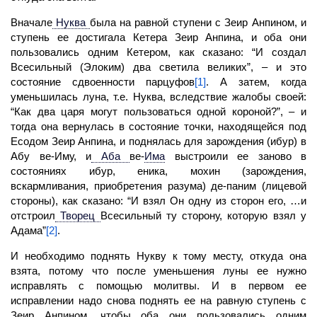
Вначале
Нуква
была на равной
ступени
с Зеир Анпином, и
ступень ее достигала Кетера Зеир Анпина, и оба они
пользовались одним Кетером, как сказано: “И создал
Всесильный (Элоким) два светила великих”, – и это
состояние сдвоенности парцуфов
[1]
. А затем, когда
уменьшилась луна, т.е. Нуква, вследствие жалобы своей:
“Как два царя могут пользоваться одной короной?”, – и
тогда она вернулась в состояние точки, находящейся под
Есодом Зеир Анпина, и поднялась для зарождения (ибур) в
Абу ве-Иму, и
Аба
ве
-
Има
выстроили ее заново в
состояниях ибур, еника, мохин (зарождения,
вскармливания, приобретения разума) де-паним (лицевой
стороны), как сказано: “И взял Он одну из сторон его, …и
отстроил
Творец
Всесильный ту сторону, которую взял у
Адама”
[2]
.
И необходимо поднять Нукву к тому месту, откуда она
взята, потому что после уменьшения луны ее нужно
исправлять с помощью молитвы. И в первом ее
исправлении надо снова поднять ее на равную ступень с
Зеир Анпином, чтобы оба они пользовались одним