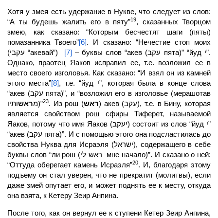
Хотя у змея есть удержание в Нукве, что следует из слов:
19
“А ты будешь жалить его в пяту”
, сказанных Творцом
змею, как сказано: “Которым бесчестят шаги (пяты)
помазанника Твоего”
[6]
. И сказано: “Нечестие стоп моих
(עקבי “акевай”)
[7]
– буквы слов “акев (עקב пята)” “йуд י”.
Однако, праотец Яаков исправил ее, т.е. возложил ее в
место
своего изголовья. Как сказано: “И взял он из камней
этого места”
[8]
, т.е. “йуд י”, которая была в конце слова
“акев (עקב пята)”, и “возложил его в изголовье (мерашотав
23
ראש
מ
ותיו)”
. Из рош (
ראש
) акев (עקב), т.е. в Бину, которая
является свойством рош сфиры Тиферет, называемой
Яаков, потому что имя Яаков (יעקב) состоит из слов “йуд י”
“акев (עקב пята)”. И с помощью этого она подсластилась до
свойства
Нуква
для Исраэля (ישראל), содержащего в себе
буквы слов “ли рош (ראש לי мне начало)”. И сказано о ней:
20
“Оттуда оберегает камень Исраэля”
. И, благодаря этому
подъему он стал уверен, что не прекратит (молитвы), если
даже змей опутает его, и может поднять ее к месту, откуда
она взята, к Кетеру Зеир Анпина.
После того, как он вернул ее к
ступени
Кетер Зеир Анпина,