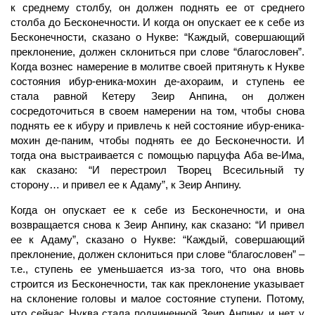
к среднему столбу, он должен поднять ее от среднего
столба до Бесконечности. И когда он опускает ее к себе из
Бесконечности, сказано о Нукве: “Каждый, совершающий
преклонение, должен склониться при слове “благословен”.
Когда вознес
намерение
в молитве своей притянуть к Нукве
состояния ибур-еника-мохин де-ахораим, и ступень ее
стала равной Кетеру Зеир Анпина, он должен
сосредоточиться в своем намерении на том, чтобы снова
поднять ее к ибуру и привлечь к ней состояние ибур-еника-
мохин де-паним, чтобы поднять ее до Бесконечности. И
тогда она выстраивается с помощью парцуфа
Аба
ве
-Има,
как сказано: “И перестроил
Творец
Всесильный ту
сторону… и привел ее к Адаму”, к Зеир Анпину.
Когда он опускает ее к себе из Бесконечности, и она
возвращается снова к Зеир Анпину, как сказано: “И привел
ее к Адаму”, сказано о Нукве: “Каждый, совершающий
преклонение, должен склониться при слове “благословен” –
т.е., ступень ее уменьшается из-за того, что она вновь
строится из Бесконечности, так как преклонение указывает
на склонение головы и малое состояние
ступени.
Потому,
что сейчас
Нуква
стала подчиненной Зеир Анпину, и нет у