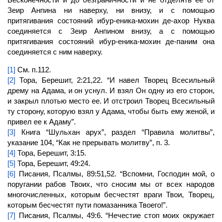
Зеир Анпина ни наверху, ни внизу, и с помощью
притягивания состояний ибур-еника-мохин де-ахор
Нуква
соединяется с Зеир Анпином внизу, а с помощью
притягивания состояний ибур-еника-мохин де-паним она
соединяется с ним наверху.
[1]
См. п.112.
[2]
Тора, Берешит, 2:21,22. “И навел
Творец
Всесильный
дрему на Адама, и он уснул. И взял Он одну из его сторон,
и закрыл плотью
место
ее. И отстроил Творец Всесильный
ту сторону, которую взял у Адама, чтобы быть ему женой, и
привел ее к Адаму”.
[3]
Книга “Шульхан арух”, раздел “Правила молитвы”,
указание 104, “Как не прерывать молитву”, п. 3.
[4]
Тора, Берешит, 3:15.
[5]
Тора, Берешит, 49:24.
[6]
Писания, Псалмы, 89:51,52. “Вспомни, Господин мой, о
поругании рабов Твоих, что сносим мы от всех народов
многочисленных, которым бесчестят враги Твои,
Творец,
которым бесчестят пути помазанника Твоего!”.
[7]
Писания, Псалмы, 49:6. “Нечестие стоп моих окружает