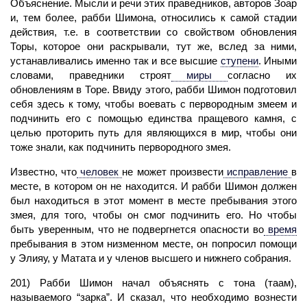
Объяснение. Мысли и речи этих праведников, авторов Зоар
и, тем более, рабби Шимона, относились к самой стадии
действия, т.е. в соответствии со свойством обновления
Торы, которое они раскрывали, тут же, вслед за ними,
устанавливались именно так и все высшие
ступени
.
Иными
словами, праведники строят
миры
согласно их
обновлениям в Торе. Ввиду этого, рабби Шимон подготовил
себя здесь к тому, чтобы воевать с первородным змеем и
подчинить его с помощью единства пращевого камня, с
целью проторить путь для являющихся в мир, чтобы они
тоже знали, как подчинить первородного змея.
Известно, что
человек
не может произвести
исправление
в
месте, в котором он не находится. И рабби Шимон должен
был находиться в этот момент в месте пребывания этого
змея, для того, чтобы он смог подчинить его. Но чтобы
быть уверенным, что не подвергнется опасности во
время
пребывания в этом низменном месте, он попросил помощи
у Элияу, у Матата и у членов высшего и нижнего собрания.
201) Рабби Шимон начал объяснять с тона (таам),
называемого “зарка”. И сказал, что необходимо вознести