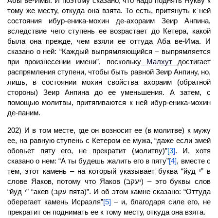
Абы ве-Имы. И поэтому сказано, что надо поднять Нукву к
тому же месту, откуда она взята. То есть, притянуть к ней
состояния ибур-еника-мохин де-ахораим Зеир Анпина,
вследствие чего ступень ее возрастает до Кетера, какой
была она прежде, чем взяли ее оттуда
Аба
ве
-Има.
И
сказано о ней: “Каждый выпрямляющийся – выпрямляется
при произнесении имени”, поскольку
Малхут
достигает
распрямления
ступени,
чтобы быть равной Зеир Анпину, но,
лишь, в состоянии мохин свойства ахораим (обратной
стороны) Зеир Анпина до ее уменьшения. А затем, с
помощью молитвы, притягиваются к ней ибур-еника-мохин
де-паним.
202) И в том месте, где он возносит ее (в молитве) к мужу
ее, на равную ступень с Кетером ее мужа, “даже если змей
обовьет пяту его, не прекратит (молитву)”
[3]
. И, хотя
сказано о нем: “А ты будешь жалить его в пяту”
[4]
, вместе с
тем, этот камень – на который указывает буква “йуд י” в
слове Яаков, потому что Яаков (יעקב) – это буквы слов
“йуд י” “акев (עקב пята)”. И об этом камне сказано: “Оттуда
оберегает камень Исраэля”
[5]
– и, благодаря силе его, не
прекратит он поднимать ее к тому месту, откуда она взята.