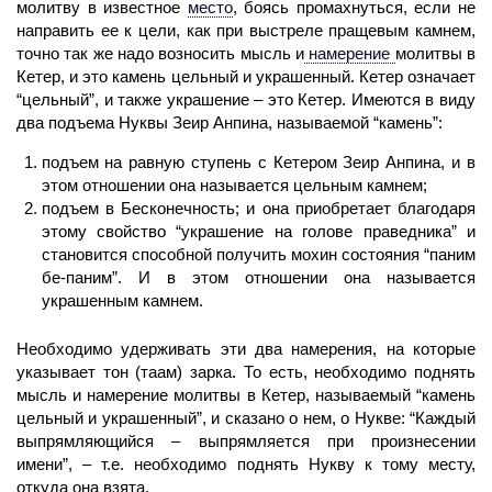
молитву в известное
место
,
боясь промахнуться, если не
направить ее к цели, как при выстреле пращевым камнем,
точно так же надо возносить мысль и
намерение
молитвы в
Кетер, и это камень цельный и украшенный. Кетер означает
“цельный”, и также украшение – это Кетер. Имеются в виду
два подъема Нуквы Зеир Анпина, называемой “камень”:
подъем на равную ступень с Кетером Зеир Анпина, и в
этом отношении она называется цельным камнем;
подъем в Бесконечность; и она приобретает благодаря
этому свойство “украшение на голове праведника” и
становится способной получить мохин состояния “паним
бе-паним”. И в этом отношении она называется
украшенным камнем.
Необходимо удерживать эти два намерения, на которые
указывает тон (таам) зарка. То есть, необходимо поднять
мысль и
намерение
молитвы в Кетер, называемый “камень
цельный и украшенный”, и сказано о нем, о Нукве: “Каждый
выпрямляющийся – выпрямляется при произнесении
имени”, – т.е. необходимо поднять Нукву к тому месту,
откуда она взята.