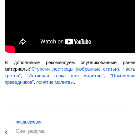
В дополнение рекомендуем опубликованные ранее
материалы:
“Ступени лестницы (избранные статьи). Часть
третья”
,
“Истинная точка для молитвы”
,
“Поколения
праведников”
,
понятие молитвы
.
ПРЕДЫДУЩАЯ
Свет разума