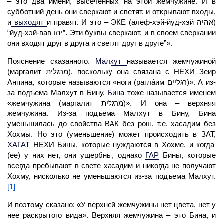
– это два имени, высеченных на этой жемчужине. И в
субботний день они сверкают и светят, и открывают входы,
и
выходят
и правят. И это – ЭКЕ (алеф-хэй-йуд-хэй אהיה)
“йуд-хэй-вав יהו”. Эти буквы сверкают, и в своем сверкании
они входят друг в друга и светят друг в друге”».
Пояснение сказанного.
Малхут
называется жемчужиной
(маргалит מרגלית), поскольку она связана с НЕХИ Зеир
Анпина, которые называются «ноги (рагла́им רגליים)». А из-
за подъема Малхут в Бину,
Бина
тоже называется именем
«жемчужина (маргалит מרגלית)». И она – верхняя
жемчужина. Из-за подъема Малхут в Бину, Бина
уменьшилась до свойства ВАК без рош, т.е. хасадим без
Хохмы. Но это (уменьшение) может происходить в ЗАТ,
ХАГАТ
НЕХИ Бины, которые нуждаются в Хохме, и когда
(ее) у них нет, они ущербны, однако
ГАР
Бины, которые
всегда пребывают в свете хасадим и никогда не получают
Хохму, нисколько не уменьшаются из-за подъема Малхут.
[1]
И поэтому сказано: «У верхней жемчужины нет цвета, нет у
нее раскрытого вида». Верхняя жемчужина – это
Бина,
и