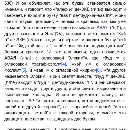
536) И он объясняет, как эти буквы становятся семью
именами, и говорит, что «”алеф א” де-ЭКЕ (אהיה) выходит и
сверкает, и входит в букву “вав ו” де-“йуд-хэй-вав יהו”, и они
светят двумя цветами”, – белым и красным, как мы уже
сказали, “и это два имени – одно называется
АВАЯ
(הויה), а
другое называется Эль (אל), которые светят вместе. “Хэй
ה” де-ЭКЕ (אהיה) выходит и сверкает, и входит в букву “хэй
ה” де-“йуд-хэй-вав יהו”, и обе они светят двумя цветами”,
белым и красным. “И это два имени, одно называется
АВАЯ (הויה) с огласовкой Элоким”», где «йуд י» с
огласовкой «хатаф-сэгол»
[4]
, «хэй ה» с огласовкой
«холам»
[5]
, и «вав ו» с огласовкой «хирик»
[6]
, «”а другое
называется Элоким, и они светят вместе. “Йуд י” де-ЭКЕ
(אהיה) входит в “йуд י” де-“йуд-хэй-вав יהו”, и они сверкают
вместе, и входят друг в друга, и обе светят, вырезанные и
высеченные как одна. И они выпрямляют голову”, т.е.
постигают
ГАР,
“и светят и сверкают, ветви поднимаются с
одной и с другой стороны”, т.е. с правой и с левой, “и это
одиннадцать ветвей”» с каждой стороны, и вместе это
двадцать две ветви, т.е. двадцать две буквы.
Пояснение сказанного. В субботний день, после того как