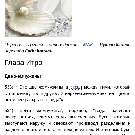
Перевод группы переводчиков
МАК
. Руководитель
перевода
Гади Каплан
.
Глава Итро
Две жемчужины
533) «”Это две жемчужины и
экран
между ними, который
стоит между той и другой. У верхней жемчужины нет цвета,
нет у нее раскрытого вида”».
534) «”Эта жемчужина”, верхняя, “когда начинает
раскрываться, светят семь высеченных букв, которые
выступают наружу и сверкают, производя разделения и
разделяя чертоги, и светит каждая из них. И эти семь букв