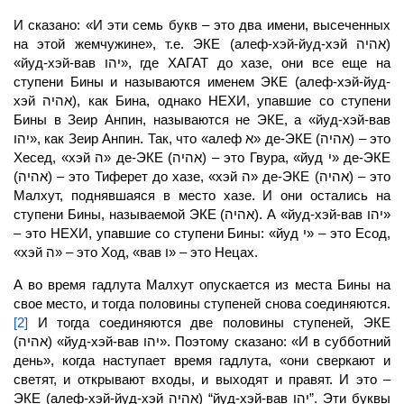
И сказано: «И эти семь букв – это два имени, высеченных
на этой жемчужине», т.е. ЭКЕ (алеф-хэй-йуд-хэй אהיה)
«йуд-хэй-вав יהו», где
ХАГАТ
до хазе, они все еще на
ступени Бины и называются именем ЭКЕ (алеф-хэй-йуд-
хэй אהיה), как
Бина,
однако НЕХИ, упавшие со ступени
Бины в Зеир Анпин, называются не ЭКЕ, а «йуд-хэй-вав
יהו», как Зеир Анпин. Так, что «алеф א» де-ЭКЕ (אהיה) – это
Хесед, «хэй ה» де-ЭКЕ (אהיה) – это Гвура, «йуд י» де-ЭКЕ
(אהיה) – это Тиферет до хазе, «хэй ה» де-ЭКЕ (אהיה) – это
Малхут,
поднявшаяся в место хазе. И они остались на
ступени Бины, называемой ЭКЕ (אהיה). А «йуд-хэй-вав יהו»
– это НЕХИ, упавшие со ступени Бины: «йуд י» – это Есод,
«хэй ה» – это Ход, «вав ו» – это Нецах.
А во время гадлута
Малхут
опускается из места Бины на
свое место, и тогда половины ступеней снова соединяются.
[2]
И тогда соединяются две половины ступеней, ЭКЕ
(אהיה) «йуд-хэй-вав יהו». Поэтому сказано: «И в субботний
день», когда наступает время гадлута, «они сверкают и
светят, и открывают входы, и
выходят
и правят. И это –
ЭКЕ (алеф-хэй-йуд-хэй אהיה) “йуд-хэй-вав יהו”. Эти буквы