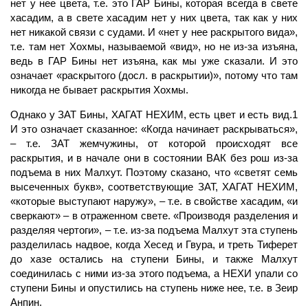
нет у нее цвета, т.е. это
ГАР
Бины, которая всегда в свете
хасадим, а в свете хасадим нет у них цвета, так как у них
нет никакой связи с судами. И «нет у нее раскрытого вида»,
т.е. там нет Хохмы, называемой «вид», но не из-за изъяна,
ведь в ГАР Бины нет изъяна, как мы уже сказали. И это
означает «раскрытого (досл. в раскрытии)», потому что там
никогда не бывает раскрытия Хохмы.
Однако у ЗАТ Бины,
ХАГАТ
НЕХИМ, есть цвет и есть вид.1
И это означает сказанное: «Когда начинает раскрываться»,
– т.е. ЗАТ жемчужины, от которой происходят все
раскрытия, и в начале они в состоянии ВАК без рош из-за
подъема в них
Малхут.
Поэтому сказано, что «светят семь
высеченных букв», соответствующие ЗАТ, ХАГАТ НЕХИМ,
«которые выступают наружу», – т.е. в свойстве хасадим, «и
сверкают» – в отраженном свете. «Производя разделения и
разделяя чертоги», – т.е. из-за подъема Малхут эта ступень
разделилась надвое, когда Хесед и Гвура, и треть Тиферет
до хазе остались на ступени Бины, и также Малхут
соединилась с ними из-за этого подъема, а НЕХИ упали со
ступени Бины и опустились на ступень ниже нее, т.е. в Зеир
Анпин.