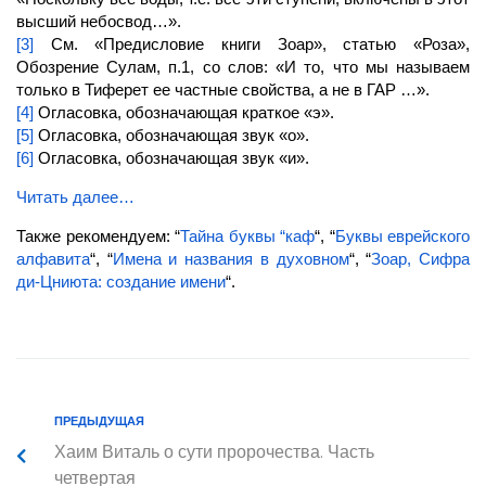
высший небосвод…».
[3]
См. «Предисловие книги Зоар», статью «Роза»,
Обозрение Сулам, п.1, со слов: «И то, что мы называем
только в Тиферет ее частные свойства, а не в
ГАР
…».
[4]
Огласовка, обозначающая краткое «э».
[5]
Огласовка, обозначающая звук «о».
[6]
Огласовка, обозначающая звук «и».
Читать далее…
Также рекомендуем: “
Тайна буквы “каф
“, “
Буквы еврейского
алфавита
“, “
Имена и названия в духовном
“, “
Зоар, Сифра
ди-Цниюта: создание имени
“.
ПРЕДЫДУЩАЯ
Хаим Виталь о сути пророчества. Часть
четвертая