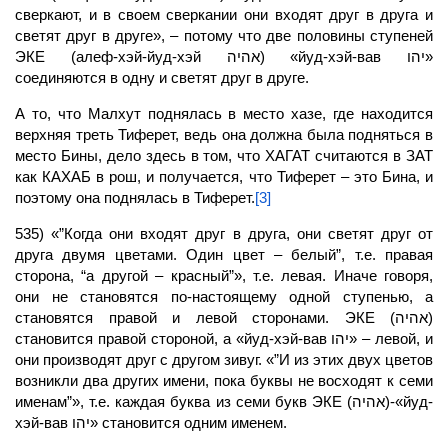
сверкают, и в своем сверкании они входят друг в друга и
светят друг в друге», – потому что две половины ступеней
ЭКЕ (алеф-хэй-йуд-хэй אהיה) «йуд-хэй-вав יהו»
соединяются в одну и светят друг в друге.
А то, что
Малхут
поднялась в место хазе, где находится
верхняя треть Тиферет, ведь она должна была подняться в
место Бины, дело здесь в том, что
ХАГАТ
считаются в ЗАТ
как КАХАБ в рош, и получается, что Тиферет – это
Бина,
и
поэтому она поднялась в Тиферет.
[3]
535) «”Когда они входят друг в друга, они светят друг от
друга двумя цветами. Один цвет – белый”, т.е. правая
сторона, “а другой – красный”», т.е. левая. Иначе говоря,
они не становятся по-настоящему одной ступенью, а
становятся правой и левой сторонами. ЭКЕ (אהיה)
становится правой стороной, а «йуд-хэй-вав יהו» – левой, и
они производят друг с другом зивуг. «”И из этих двух цветов
возникли два других имени, пока буквы не восходят к семи
именам”», т.е. каждая буква из семи букв ЭКЕ (אהיה)-«йуд-
хэй-вав יהו» становится одним именем.