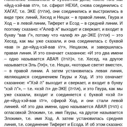
«йуд-хэй-вав יהו», т.е. сфирот НЕХИ, снова соединились с
ХАГАТ,
т.е. ЭКЕ (אהיה), они соединились и выстроились в
виде трех линий, Хесед и Нецах – в правой линии, Гвура и
Ход – в левой линии, Тиферет и Есод – в средней линии. И
поэтому сказано: «”Алеф א” выходит и сверкает, и входит в
букву “вав ו”», потому что «алеф א» де-ЭКЕ (אהיה) – это
Хесед, как мы уже сказали, и она соединилась с буквой
«вав ו» де-«йуд-хэй-вав יהו», Нецахом, и завершилась
правая линия. И это означает сказанное: «И это два имени
– одно называется
АВАЯ
(הויה)», т.е. Хесед, «а другое
называется Эль (אל)», т.е. Нецах, «которые светят вместе»,
– в правой линии. А затем установилась левая линия,
являющаяся соединением Гвуры и Ход. И это означает
сказанное: «”Хэй ה” выходит и сверкает, и входит в букву
“хэй ה”», – т.е. «хэй ה» де-ЭКЕ (אהיה), и это Гвура, как мы
уже сказали, входит и соединяется с буквой «хэй ה»
де-«йуд-хэй-вав יהו», сфирой Ход, и они стали левой
линией. «И это два имени, одно называется АВАЯ (הויה) с
огласовкой Элоким», т.е. имя Гвуры, «а другое называется
Элоким», т.е. имя Ход. А затем установилась средняя
линия, т.е. соединение Тиферет и Есода. И об этом сказано: