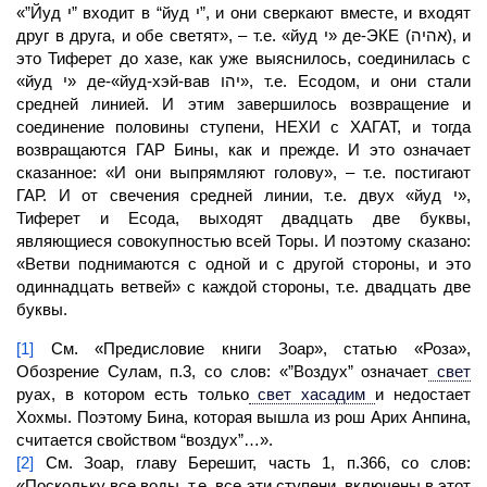
«”Йуд י” входит в “йуд י”, и они сверкают вместе, и входят
друг в друга, и обе светят», – т.е. «йуд י» де-ЭКЕ (אהיה), и
это Тиферет до хазе, как уже выяснилось, соединилась с
«йуд י» де-«йуд-хэй-вав יהו», т.е. Есодом, и они стали
средней линией. И этим завершилось возвращение и
соединение половины ступени, НЕХИ с ХАГАТ, и тогда
возвращаются
ГАР
Бины, как и прежде. И это означает
сказанное: «И они выпрямляют голову», – т.е. постигают
ГАР. И от свечения средней линии, т.е. двух «йуд י»,
Тиферет и Есода,
выходят
двадцать две буквы,
являющиеся совокупностью всей Торы. И поэтому сказано:
«Ветви поднимаются с одной и с другой стороны, и это
одиннадцать ветвей» с каждой стороны, т.е. двадцать две
буквы.
[1]
См. «Предисловие книги Зоар», статью «Роза»,
Обозрение Сулам, п.3, со слов: «”Воздух” означает
свет
руах, в котором есть только
свет хасадим
и недостает
Хохмы. Поэтому
Бина,
которая вышла из рош Арих Анпина,
считается свойством “воздух”…».
[2]
См. Зоар, главу Берешит, часть 1, п.366, со слов:
«Поскольку все воды, т.е. все эти ступени, включены в этот