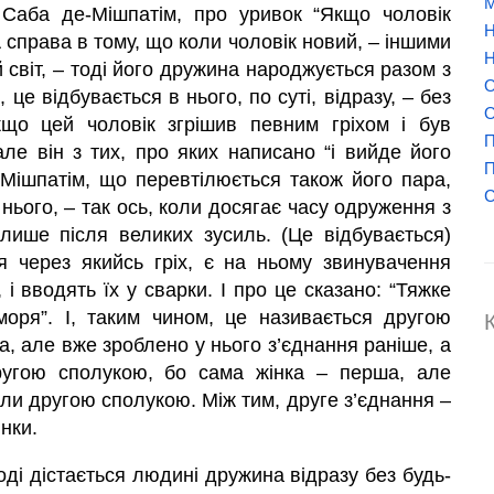
М
 Саба де-Мішпатім, про уривок “Якщо чоловік
Н
 справа в тому, що коли чоловік новий, – іншими
Н
 світ, – тоді його дружина народжується разом з
О
це відбувається в нього, по суті, відразу, – без
О
кщо цей чоловік згрішив певним гріхом і був
П
але він з тих, про яких написано “і вийде його
П
-Мішпатім, що перевтілюється також його пара,
нього, – так ось, коли досягає часу одруження з
лише після великих зусиль. (Це відбувається)
ся через якийсь гріх, є на ньому звинувачення
 і вводять їх у сварки. І про це сказано: “Тяжке
 моря”. І, таким чином, це називається другою
, але вже зроблено у нього з’єднання раніше, а
другою сполукою, бо сама жінка – перша, але
вали другою сполукою. Між тим, друге з’єднання –
нки.
іноді дістається людині дружина відразу без будь-