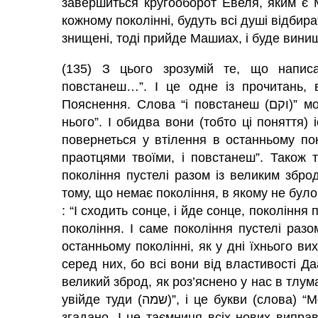
завершиться кругооборот Евеля, яким є 
кожному поколінні, будуть всі душі відбир
знищені, тоді прийде Машиах, і буде вини
(135) З цього зрозумій те, що напис
повстанеш…”. І це одне із прочитань,
Пояснення. Слова “і повстанеш (וקם)” можуть бути прочитані як “до нього”, так і “після
нього”. І обидва вони (тобто ці поняття)
повернеться у втілення в останньому поко
праотцями твоїми, і повстанеш”. Також т
покоління пустелі разом із великим збро
тому, що немає покоління, в якому не було
: “І сходить сонце, і йде сонце, покоління
покоління. І саме покоління пустелі раз
останньому поколінні, як у дні їхнього ви
серед них, бо всі вони від властивості Даа
великий зброд, як роз’яснено у нас в тлума
увійде туди (שמה)”, і це букви (слова) “Моше (משה)”, бо Моше перевтілиться з ними, як
згадано. І це таємниця всіх нових виправ