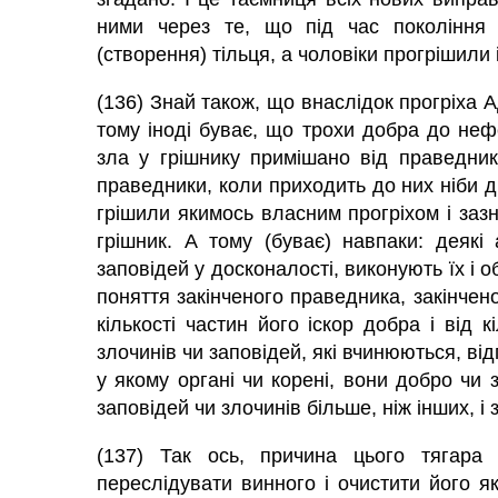
ними через те, що під час покоління 
(створення) тільця, а чоловіки прогрішили 
(136) Знай також, що внаслідок прогріха А
тому іноді буває, що трохи добра до неф
зла у грішнику примішано від праведник
праведники, коли приходить до них ніби ді
грішили якимось власним прогріхом і заз
грішник. А тому (буває) навпаки: деякі
заповідей у досконалості, виконують їх і об
поняття закінченого праведника, закінчен
кількості частин його іскор добра і від к
злочинів чи заповідей, які вчинюються, ві
у якому органі чи корені, вони добро чи 
заповідей чи злочинів більше, ніж інших, і
(137) Так ось, причина цього тягара 
переслідувати винного і очистити його я