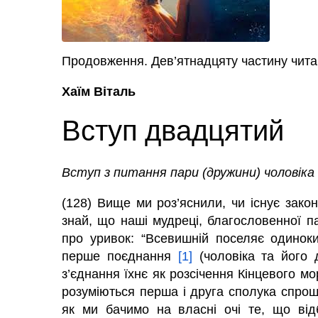
Продовження. Дев’ятнадцяту частину чит
Хаїм Віталь
Вступ двадцятий
Вступ з питання пари (дружини) чоловіка
(128) Вище ми роз’яснили, чи існує закон 
знай, що наші мудреці, благословенної па
про уривок: “Всевишній поселяє одиноки
перше поєднання
[1]
(чоловіка та його д
з’єднання їхнє як розсічення Кінцевого мо
розуміються перша і друга сполука спроще
як ми бачимо на власні очі те, що від