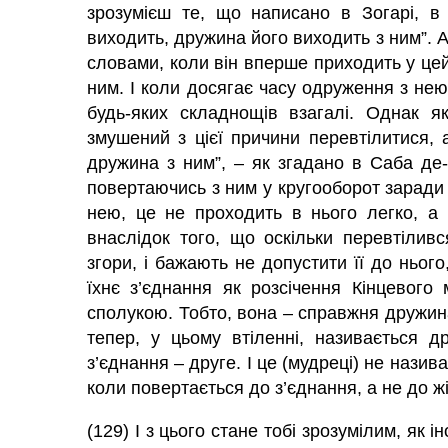
зрозумієш те, що написано в Зогарі, в
виходить, дружина його виходить з ним”. А
словами, коли він вперше приходить у цей
ним. І коли досягає часу одруження з нею, 
будь-яких складнощів взагалі. Однак я
змушений з цієї причини перевтілитися, 
дружина з ним”, – як згадано в Саба де
повертаючись з ним у кругооборот заради 
нею, це не проходить в нього легко, а 
внаслідок того, що оскільки перевтілив
згори, і бажають не допустити її до нього,
їхнє з’єднання як розсічення Кінцевого
сполукою. Тобто, вона – справжня дружина
тепер, у цьому втіленні, називається 
з’єднання – друге. І це (мудреці) не нази
коли повертається до з’єднання, а не до жі
(129) І з цього стане тобі зрозумілим, як 