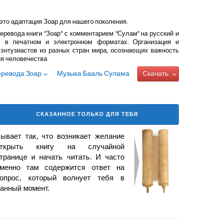
это адаптация Зоар для нашего поколения.
еревода книги "Зоар" с комментарием "Сулам" на русский и
 в печатном и электронном форматах. Организация и
энтузиастов из разных стран мира, осознающих важность
ия человечества
еревода Зоар
Музыка Бааль Сулама
Скачать
СКАЗАННОЕ ТОЛЬКО ДЛЯ ТЕБЯ
ывает так, что возникает
желание
открыть книгу на случайной
транице и начать читать. И часто
менно там содержится ответ на
опрос, который волнует тебя в
анный момент.