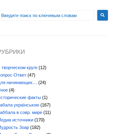
РУБРИКИ
 творческом круге
(12)
опрос-Ответ
(47)
ля начинающих…
(24)
ное
(4)
сторические факты
(1)
абала українською
(167)
аббала в совр. мире
(11)
едиа источники
(170)
удрость Зоар
(182)