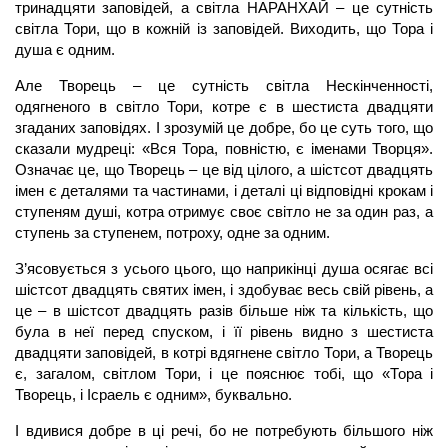
тринадцяти заповідей, а світла НАРАНХАЙ – це сутність
світла Тори, що в кожній із заповідей. Виходить, що Тора і
душа
є одним.
Але Творець – це сутність світла Нескінченності,
одягненого в світло Тори, котре є в шестиста двадцяти
згаданих заповідях. І зрозумій це добре, бо це суть того, що
сказали мудреці: «Вся Тора, повністю, є іменами Творця».
Означає це, що Творець – це від цілого, а шістсот двадцять
імен є деталями та частинами, і деталі ці відповідні крокам і
ступеням душі, котра отримує своє світло не за один раз, а
ступень за ступенем, потроху, одне за одним.
З’ясовується з усього цього, що наприкінці
душа
осягає всі
шістсот двадцять святих імен, і здобуває весь свій рівень, а
це – в шістсот двадцять разів більше ніж та кількість, що
була в неї перед спуском, і її рівень видно з шестиста
двадцяти заповідей, в котрі вдягнене світло Тори, а Творець
є, загалом, світлом Тори, і це пояснює тобі, що «Тора і
Творець, і Ісраель є одним», буквально.
І вдивися добре в ці речі, бо не потребують більшого ніж