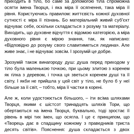
приходить в тіло, бо саме за допомогою тіла спроможна
осягти імена Творця, і яка міра її осягнення, така міра її
рівня. Користуючись правилом: життєвість кожної духовної
сутності є міра її пізнань. Бо матеріальний живий суб’єкт
відчуває себе, оскільки складається з розуму та матеріалу.
Виходить, що духовне відчуття є відомою категорією, а міра
духовного рівня є мірою знання, так, як написано:
«Відповідно до розуму свого славитиметься людина». Але
живе знає, і не відчуває зовсім. І зрозумій це добре.
Зрозумій також винагороду душ:
душа
перед приходом у
тіло була маленькою точкою, при цьому злитою з коренем
як гілка з деревом, і точка ця зветься коренем душі та її
світу. І якби не прийшла у цей світ у тіло, не було б у неї
більше за її світ, – тобто, міра її частки в корені.
Але ж, коли удостоюється більшого, – іти всіма шляхами
Творця, якими є шістсот тринадцять шляхів Тори, що
обертаються на імена Творця, буквально, тоді зростає її
рівень в мірі тих імен, що осягла. І це є принципом, що
«Творець дає в спадщину кожному з праведників триста
десять світів». Пояснення:
душа
складається з двох