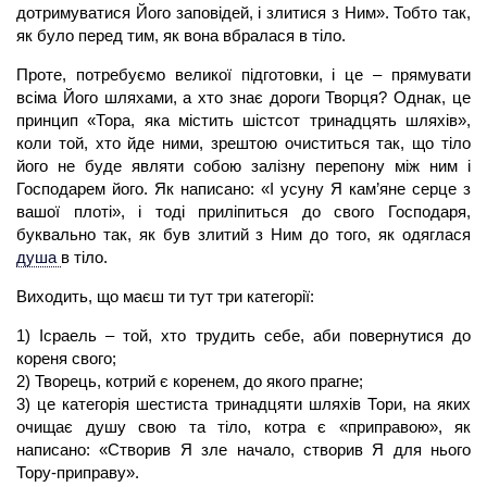
дотримуватися Його заповідей, і злитися з Ним». Тобто так,
як було перед тим, як вона вбралася в тіло.
Проте, потребуємо великої підготовки, і це – прямувати
всіма Його шляхами, а хто знає дороги Творця? Однак, це
принцип «Тора, яка містить шістсот тринадцять шляхів»,
коли той, хто йде ними, зрештою очиститься так, що тіло
його не буде являти собою залізну перепону між ним і
Господарем його. Як написано: «І усуну Я кам’яне серце з
вашої плоті», і тоді приліпиться до свого Господаря,
буквально так, як був злитий з Ним до того, як одяглася
душа
в тіло.
Виходить, що маєш ти тут три категорії:
1) Ісраель – той, хто трудить себе, аби повернутися до
кореня свого;
2) Творець, котрий є коренем, до якого прагне;
3) це категорія шестиста тринадцяти шляхів Тори, на яких
очищає душу свою та тіло, котра є «приправою», як
написано: «Створив Я зле начало, створив Я для нього
Тору-приправу».