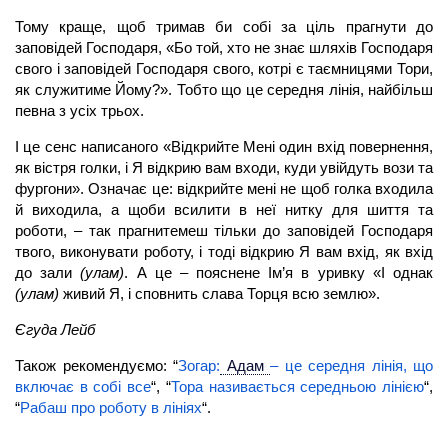
Тому краще, щоб тримав би собі за ціль прагнути до
заповідей Господаря, «Бо той, хто не знає шляхів Господаря
свого і заповідей Господаря свого, котрі є таємницями Тори,
як служитиме Йому?». Тобто що це середня лінія, найбільш
певна з усіх трьох.
І це сенс написаного «Відкрийте Мені один вхід повернення,
як вістря голки, і Я відкрию вам входи, куди увійдуть вози та
фургони». Означає це: відкрийте мені не щоб голка входила
й виходила, а щоби всилити в неї нитку для шиття та
роботи, – так прагнитемеш тільки до заповідей Господаря
твого, виконувати роботу, і тоді відкрию Я вам вхід, як вхід
до зали
(улам)
. А це – пояснене Ім’я в уривку «І однак
(улам)
живий Я, і сповнить слава Торця всю землю».
Єгуда Лейб
Також рекомендуємо: “
Зогар:
Адам
– це середня лінія, що
включає в собі все
“, “
Тора називається середньою лінією
“,
“
Рабаш про роботу в лініях
“.