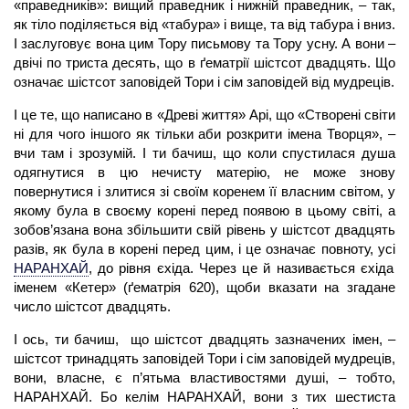
«праведників»: вищий праведник і нижній праведник, – так,
як тіло поділяється від «табура» і вище, та від табура і вниз.
І заслуговує вона цим Тору письмову та Тору усну. А вони –
двічі по триста десять, що в ґематрії шістсот двадцять. Що
означає шістсот заповідей Тори і сім заповідей від мудреців.
І це те, що написано в «Древі життя» Арі, що «Створені світи
ні для чого іншого як тільки аби розкрити імена Творця», –
вчи там і зрозумій. І ти бачиш, що коли спустилася
душа
одягнутися в цю нечисту матерію, не може знову
повернутися і злитися зі своїм коренем її власним світом, у
якому була в своєму корені перед появою в цьому світі, а
зобов’язана вона збільшити свій рівень у шістсот двадцять
разів, як була в корені перед цим, і це означає повноту, усі
НАРАНХАЙ
,
до рівня єхіда. Через це й називається єхіда
іменем «Кетер» (ґематрія 620), щоби вказати на згадане
число шістсот двадцять.
І ось, ти бачиш, що шістсот двадцять зазначених імен, –
шістсот тринадцять заповідей Тори і сім заповідей мудреців,
вони, власне, є п’ятьма властивостями душі, – тобто,
НАРАНХАЙ.
Бо келім НАРАНХАЙ, вони з тих шестиста