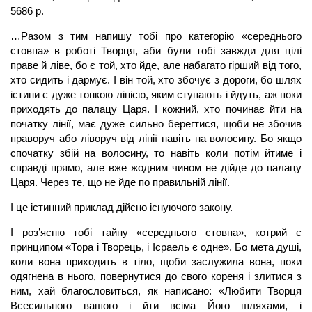
5686 р.
…Разом з тим напишу тобі про категорію «середнього
стовпа» в роботі Творця, аби були тобі завжди для цілі
праве й ліве, бо є той, хто йде, але набагато гірший від того,
хто сидить і дармує. І він той, хто збочує з дороги, бо шлях
істини є дуже тонкою лінією, яким ступають і йдуть, аж поки
приходять до палацу Царя. І кожний, хто починає йти на
початку лінії, має дуже сильно берегтися, щоби не збочив
праворуч або ліворуч від лінії навіть на волосину. Бо якщо
спочатку збій на волосину, то навіть коли потім йтиме і
справді прямо, але вже жодним чином не дійде до палацу
Царя. Через те, що не йде по правильній лінії.
І це істинний приклад дійсно існуючого закону.
І роз’ясню тобі тайну «середнього стовпа», котрий є
принципом «Тора і Творець, і Ісраель є одне». Бо мета душі,
коли вона приходить в тіло, щоби заслужила вона, поки
одягнена в нього, повернутися до свого кореня і злитися з
ним, хай благословиться, як написано: «Любити Творця
Всесильного вашого і йти всіма Його шляхами, і