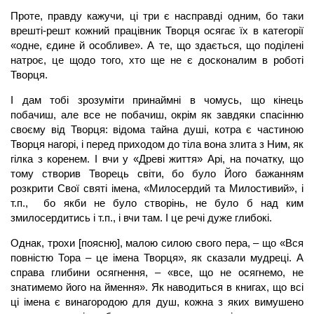
Проте, правду кажучи, ці три є насправді одним, бо таки
врешті-решт кожний працівник Творця осягає їх в категорії
«одне, єдине й особливе». А те, що здається, що поділені
натроє, це щодо того, хто ще не є досконалим в роботі
Творця.
І дам тобі зрозуміти принаймні в чомусь, що кінець
побачиш, але все не побачиш, окрім як завдяки спасінню
своєму від Творця: відома тайна душі, котра є частиною
Творця нагорі, і перед приходом до тіла вона злита з Ним, як
гілка з коренем. І вчи у «Древі життя» Арі, на початку, що
тому створив Творець світи, бо було Його бажанням
розкрити Свої святі імена, «Милосердий та Милостивий», і
т.п., бо якби не було створінь, не було б над ким
змилосердитись і т.п., і вчи там. І це речі дуже глибокі.
Однак, трохи [поясню], малою силою свого пера, – що «Вся
повністю Тора – це імена Творця», як сказали мудреці. А
справа глибини осягнення, – «все, що не осягнемо, не
знатимемо його на ймення». Як наводиться в книгах, що всі
ці імена є винагородою для душ, кожна з яких вимушено