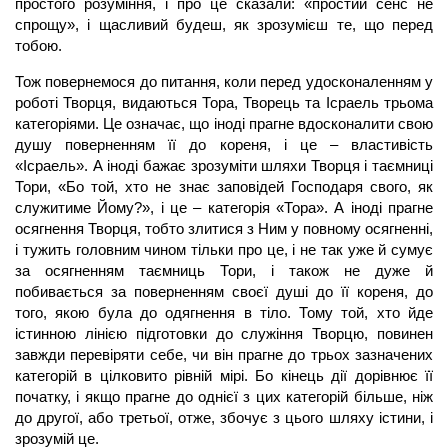
простого розуміння, і про це сказали: «простий сенс не
спрощу», і щасливий будеш, як зрозумієш те, що перед
тобою.
Тож повернемося до питання, коли перед удосконаленням у
роботі Творця, видаються Тора, Творець та Ісраель трьома
категоріями. Це означає, що іноді прагне вдосконалити свою
душу поверненням її до кореня, і це – властивість
«Ісраель». А іноді бажає зрозуміти шляхи Творця і таємниці
Тори, «Бо той, хто не знає заповідей Господаря свого, як
служитиме Йому?», і це – категорія «Тора». А іноді прагне
осягнення Творця, тобто злитися з Ним у повному осягненні,
і тужить головним чином тільки про це, і не так уже й сумує
за осягненням таємниць Тори, і також не дуже й
побивається за поверненням своєї душі до її кореня, до
того, якою була до одягнення в тіло. Тому той, хто йде
істинною лінією підготовки до служіння Творцю, повинен
завжди перевіряти себе, чи він прагне до трьох зазначених
категорій в цілковито рівній мірі. Бо кінець дії дорівнює її
початку, і якщо прагне до однієї з цих категорій більше, ніж
до другої, або третьої, отже, збочує з цього шляху істини, і
зрозумій це.