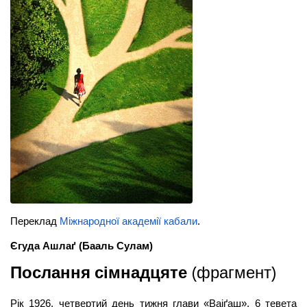
Переклад
Міжнародної академії кабали
.
Єгуда Ашлаґ
(Бааль Сулам)
Послання сімнадцяте
(фрагмент)
Рік 1926, четвертий день тижня глави «Ваіґаш», 6 тевета