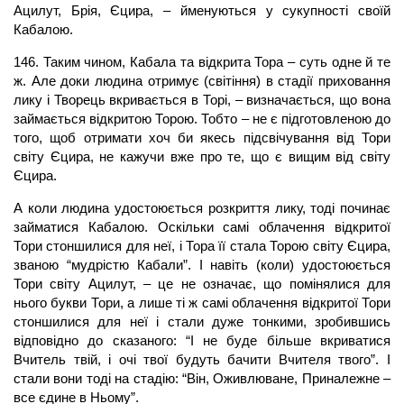
Ацилут, Брія, Єцира, – йменуються у сукупності своїй
Кабалою.
146. Таким чином, Кабала та відкрита Тора – суть одне й те
ж. Але доки людина отримує (світіння) в стадії приховання
лику і Творець вкривається в Торі, – визначається, що вона
займається відкритою Торою. Тобто – не є підготовленою до
того, щоб отримати хоч би якесь підсвічування від Тори
світу Єцира, не кажучи вже про те, що є вищим від світу
Єцира.
А коли людина удостоюється розкриття лику, тоді починає
займатися Кабалою. Оскільки самі облачення відкритої
Тори стоншилися для неї, і Тора її стала Торою світу Єцира,
званою “мудрістю Кабали”. І навіть (коли) удостоюється
Тори світу Ацилут, – це не означає, що помінялися для
нього букви Тори, а лише ті ж самі облачення відкритої Тори
стоншилися для неї і стали дуже тонкими, зробившись
відповідно до сказаного: “І не буде більше вкриватися
Вчитель твій, і очі твої будуть бачити Вчителя твого”. І
стали вони тоді на стадію: “Він, Оживлюване, Приналежне –
все єдине в Ньому”.