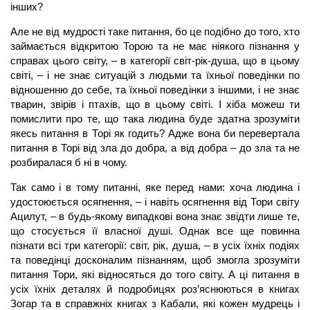
інших?
Але не від мудрості таке питання, бо це подібно до того, хто
займається відкритою Торою та не має ніякого пізнання у
справах цього світу, – в категорії світ-рік-душа, що в цьому
світі, – і не знає ситуацій з людьми та їхньої поведінки по
відношенню до себе, та їхньої поведінки з іншими, і не знає
тварин, звірів і птахів, що в цьому світі. І хіба можеш ти
помислити про те, що така людина буде здатна зрозуміти
якесь питання в Торі як годить? Адже вона би перевертала
питання в Торі від зла до добра, а від добра – до зла та не
розбиралася б ні в чому.
Так само і в тому питанні, яке перед нами: хоча людина і
удостоюється осягнення, – і навіть осягнення від Тори світу
Ацилут, – в будь-якому випадкові вона знає звідти лише те,
що стосується її власної душі. Однак все ще повинна
пізнати всі три категорії: світ, рік, душа, – в усіх їхніх подіях
та поведінці досконалим пізнанням, щоб змогла зрозуміти
питання Тори, які відносяться до того світу. А ці питання в
усіх їхніх деталях й подробицях роз’яснюються в книгах
Зогар та в справжніх книгах з Кабали, які кожен мудрець і