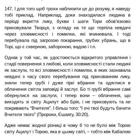
147. І для того щоб трохи наблизити це до розуму, я наведу
тобі приклад. Наприклад, доки знаходилася людина в
періоді вкриття лику, букви і шати Тори обов’язково
приховували Творця, з огляду на те що терпіла невдачі
через зловмисності і помилки, які вчинювала. І тоді
перебувала під загрозою покарання, грубих убрань, що в
Торі, що є скверною, забороною, вадою і т.п.
Однак у той час, як удостоюється відкритого управління і
стадії повернення з любові, коли зловмисності стали людині
як заслуги, то всі зловмисності і помилки, в яких зазнавала
невдачі з часу свого перебування під прихованням лику,
зняли тепер грубі і дуже гіркі вбрання та одяглися в
облачення світла заповіді й заслуг. Бо ті грубі вбрання самі
обернулися на заслуги, і тепер вони – облачення, що
виходять зі світу Ацилут або Брія, і не приховують та не
покривають “Вчителя”. І більш того: “І очі твої будуть бачити
Вчителя твого” (Пророки, Єшаягу, 30:20).
Адже немає жодної різниці в чому б то не було між Торою
світу Ацилут і Торою, яка в цьому світі, – тобто між Кабалою