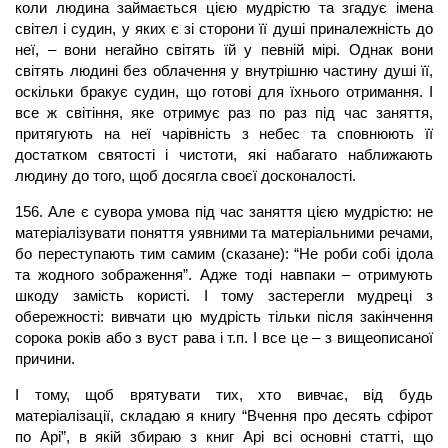
коли людина займається цією мудрістю та згадує імена
світел і судин, у яких є зі сторони її душі приналежність до
неї, – вони негайно світять їй у певній мірі. Однак вони
світять людині без облачення у внутрішню частину душі її,
оскільки бракує судин, що готові для їхнього отримання. І
все ж світіння, яке отримує раз по раз під час заняття,
притягують на неї чарівність з небес та сповнюють її
достатком святості і чистоти, які набагато наближають
людину до того, щоб досягла своєї досконалості.
156. Але є сувора умова під час заняття цією мудрістю: не
матеріалізувати поняття уявними та матеріальними речами,
бо переступають тим самим (сказане): “Не роби собі ідола
та жодного зображення”. Адже тоді навпаки – отримують
шкоду замість користі. І тому застерегли мудреці з
обережності: вивчати цю мудрість тільки після закінчення
сорока років або з вуст рава і т.п. І все це – з вищеописаної
причини.
І тому, щоб врятувати тих, хто вивчає, від будь
матеріалізації, складаю я книгу “Вчення про десять сфірот
по Арі”, в якій збираю з книг Арі всі основні статті, що