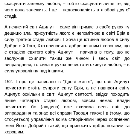
скасувати залежну любов, – тобто скасувати лише те, від
чого вона залежить. І це – недосконалість в любові другої
стадії.
А нечистий світ Ацилут – саме він тримає в своїх руках ту
дещицю зла, присутність якого є непомітною в світі Брія в
силу третьої стадії любові. І хоча це істинна любов в силу
Доброго й Того, Хто приносить добро поганим і хорошим, що
є стадією святого світу Ацилут, – причина в тому, що не
заслужив схилити таким же чином і весь світ до
виправдання, і є сила в руках нечистоти скинути любов, – в
силу управління над іншими.
152. І про це написано в “Древі життя”, що світ Ацилут
нечистоти стоїть супроти світу Брія, а не навпроти світу
Ацилут, оскільки в світі Ацилут святості, звідки походить
лише четверта стадія любові, зовсім немає влади
нечистоти, бо (людина) вже схилила весь світ до
виправдання та знає всі справи Творця також і в (тому, що
стосується) управління всіма створіннями через осягнення
імені Його: Добрий і такий, що приносить добро поганим та
хорошим.