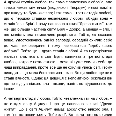
А другий ступінь любові так само є залежною любов’ю, але
тільки немає між ними (людиною і Творцем) ніякої пам’яті
про шкоду та будь-яке зло; і так само – третя стадія любові,
що є першою стадією незалежної любові; обидві вони –
стадія “світ Брія”. І тому написано в книзі “Древо життя”, там
же, що більша частина світу Брія – добро, а менша – зло, і
цю малість зла неможливо розрізнити. Тобто, як сказано
вище, удостоюючись однієї заповіді, середній схиляє себе
до чаші виправдання і тому називається “здебільшого
добрим”. Тобто це – друга стадія любові. А та нерозрізнена
малість зла, яка є в світі Брія, випливає з третьої стадії
любові, котра є незалежною. І хоча він уже схилив себе до
чаші виправдання, проте все ще не схилив увесь світ, і тому
виходить, що мала його частина – зло. Бо ця любов ще не в
стадії вічності. Однак ця дещиця є непомітною, оскільки він
ще не відчув ніякого зла і шкоди, навіть по відношенню до
інших.
А четверта стадія любові, тобто незалежна і вічна любов, –
це стадія світу Ацилут. І про це написано в книзі “Древо
життя”, що в світі Ацилут немає абсолютно ніякого зла. І
там “не встановиться у Тебе зло”. Бо після того як схилив