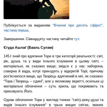
Публікується за виданням
“Вчення про десять сфірот”,
частина перша
.
Завершення. Сімнадцяту частину читайте
тут
.
Єгуда Ашлаґ (Бааль Сулам)
145.І знай про вдягання Тори в три категорії реальності: світ,
рік, душа, та у види їхнього існування в цьому світі, –
матеріальні, як сказано вище; звідси є у нас заборона,
скверна й вада, котрі приходять у відкритій Торі; причому
роз’яснилося вище, що Творець вдягнений в неї, як сказано:
“Тора і Творець – єдині”, але у великому вкритті, оскільки ці
матеріальні облачення – суть крила, що покривають та
приховують Його.
Однак облачення Тори у вигляді тонких “світу-року-душі та
видів їхнього існування” в трьох вищих світах, званих