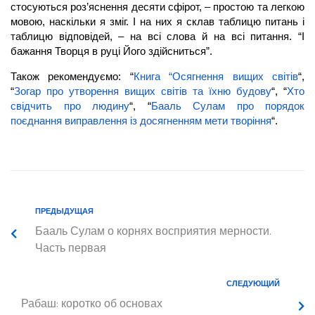
стосуються роз’яснення десяти сфірот, – простою та легкою
мовою, наскільки я зміг. І на них я склав таблицю питань і
таблицю відповідей, – на всі слова й на всі питання. “І
бажання Творця в руці Його здійсниться”.
Також рекомендуємо: “
Книга “Осягнення вищих світів
“,
“
Зогар про утворення вищих світів та їхню будову
“, “
Хто
свідчить про людину
“, “
Бааль Сулам про порядок
поєднання виправлення із досягненням мети творіння
“.
ПРЕДЫДУЩАЯ
Бааль Сулам о корнях восприятия мерности.
Часть первая
СЛЕДУЮЩИЙ
Рабаш: коротко об основах