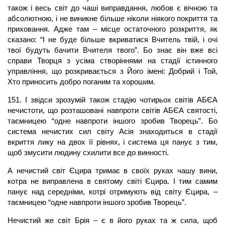
також і весь світ до чаші виправдання, любов є вічною та
абсолютною, і не виникне більше ніколи ніякого покриття та
приховання. Адже там – місце остаточного розкриття, як
сказано: “І не буде більше вкриватися Вчитель твій, і очі
твої будуть бачити Вчителя твого”. Бо знає він вже всі
справи Творця з усіма створіннями на стадії істинного
управління, що розкривається з Його імені: Добрий і Той,
Хто приносить добро поганим та хорошим.
151. І звідси зрозумій також стадію чотирьох світів АБЄА
нечистоти, що розташовані навпроти світів АБЄА святості,
таємницею “одне навпроти іншого зробив Творець”. Бо
система нечистих сил світу Асія знаходиться в стадії
вкриття лику на двох її рівнях, і система ця панує з тим,
щоб змусити людину схилити все до винності.
А нечистий світ Єцира тримає в своїх руках чашу вини,
котра не виправлена в святому світі Єцира. І тим самим
панує над середніми, котрі отримують від світу Єцира, –
таємницею “одне навпроти іншого зробив Творець”.
Нечистий же світ Брія – є в його руках та ж сила, щоб