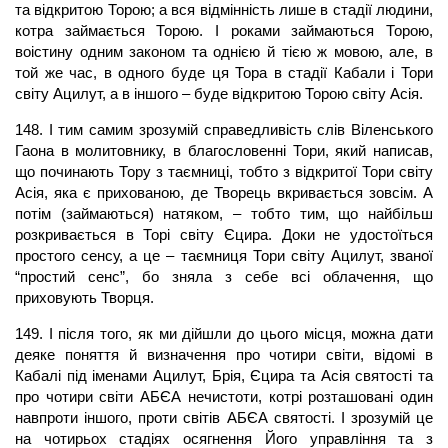
та відкритою Торою; а вся відмінність лише в стадії людини,
котра займається Торою. І роками займаються Торою,
воістину одним законом та однією й тією ж мовою, але, в
той же час, в одного буде ця Тора в стадії Кабали і Тори
світу Ацилут, а в іншого – буде відкритою Торою світу Асія.
148. І тим самим зрозумій справедливість слів Віленського
Гаона в молитовнику, в благословенні Тори, який написав,
що починають Тору з таємниці, тобто з відкритої Тори світу
Асія, яка є прихованою, де Творець вкривається зовсім. А
потім (займаються) натяком, – тобто тим, що найбільш
розкривається в Торі світу Єцира. Доки не удостоїться
простого сенсу, а це – таємниця Тори світу Ацилут, званої
“простий сенс”, бо зняла з себе всі облачення, що
приховують Творця.
149. І після того, як ми дійшли до цього місця, можна дати
деяке поняття й визначення про чотири світи, відомі в
Кабалі під іменами Ацилут, Брія, Єцира та Асія святості та
про чотири світи АБЄА нечистоти, котрі розташовані один
навпроти іншого, проти світів АБЄА святості. І зрозумій це
на чотирьох стадіях осягнення Його управління та з