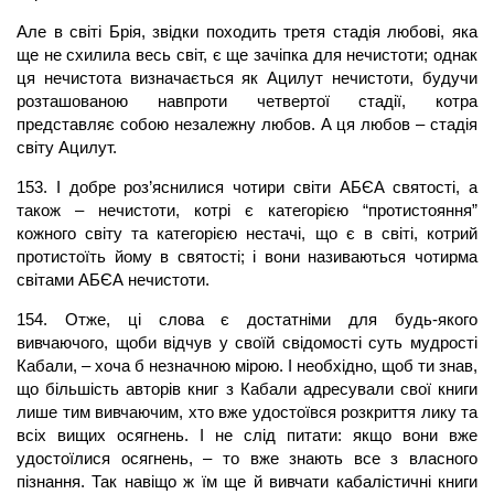
Але в світі Брія, звідки походить третя стадія любові, яка
ще не схилила весь світ, є ще зачіпка для нечистоти; однак
ця нечистота визначається як Ацилут нечистоти, будучи
розташованою навпроти четвертої стадії, котра
представляє собою незалежну любов. А ця любов – стадія
світу Ацилут.
153. І добре роз’яснилися чотири світи АБЄА святості, а
також – нечистоти, котрі є категорією “протистояння”
кожного світу та категорією нестачі, що є в світі, котрий
протистоїть йому в святості; і вони називаються чотирма
світами АБЄА нечистоти.
154. Отже, ці слова є достатніми для будь-якого
вивчаючого, щоби відчув у своїй свідомості суть мудрості
Кабали, – хоча б незначною мірою. І необхідно, щоб ти знав,
що більшість авторів книг з Кабали адресували свої книги
лише тим вивчаючим, хто вже удостоївся розкриття лику та
всіх вищих осягнень. І не слід питати: якщо вони вже
удостоїлися осягнень, – то вже знають все з власного
пізнання. Так навіщо ж їм ще й вивчати кабалістичні книги