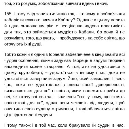
той, хто розуміє, зобов’язаний вивчати вдень і вночі.
155. І тому слід запитати: якщо так, – то чому ж зобов’язали
кабалісти кожного вивчати Кабалу? Однак є в цьому велика
й гідна оголошення річ: є неоціненна чудова властивість
для тих, хто займається мудрістю Кабали, бо хоча й не
розуміють того, що вчать, – пробуджують на себе світла, що
оточують їхні душі.
Тобто кожній людині з Ісраеля забезпечене в кінці знайти всі
чудові осягнення, якими задумав Творець в задумі творіння
насолодити кожне створіння. А той, хто не удостоївся в
цьому кругооберті, – удостоїться в іншому і т.п., доки не
удостоїться завершити задум Його, який замислив. І весь
час, поки не удостоїлася людина своєї довершеності,
визначаються для неї ті світла, яким належить прийти до
неї, як оточуючі світла. І значення їхнє у тому, що стоять
напоготові для неї, однак вони чекають від людини, щоб
очистила свою судину отримання, і тоді облачаться світла
ці у підготовлені судини.
І тому також і в той час, коли бракувало їй судин, в час,