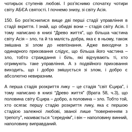
чотирьох ступенів любові. І роз’яснимо спочатку чотири
світу АБЄА святості. І почнемо знизу, зі світу Асія.
150. Бо роз’яснилися вище дві перші стадії управління в
стадії вкриття. І знай, що обидві вони – стадія світу Асія. І
тому написано в книзі “Древо життя”, що більша частина
світу Асія – зло, та й та малість добра, яка є в ньому, також
змішана зі злом до невпізнання. Адже виходячи з
одинарного приховання слідує, що більша його частина –
зло, тобто страждання і біль, які відчувають ті, хто
отримують таке управління. А з подвійного приховання
виходить, що і добро змішується зі злом, і добро є
абсолютно невиразним.
А перша стадія розкриття лику – це стадія “світ Єцира”, і
тому написано в книзі “Древо життя” (Врата 58, ч.3), що
половина світу Єцира – добро, а половина – зло. Тобто той,
хто осягає першу стадію розкриття лику, яка є першою
стадією залежної любові, званої лише “поверненням з
трепоту”, називається “середнім”, і він – наполовину винний,
наполовину виправданий.