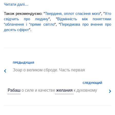
Читати далі…
Також рекомендуємо: “
Твердиня, оплот спасіння мого
“, “
Хто
свідчить про людину
“, “
Відмінність між поняттями
“облачення і “пряме світло
“, “
Передмова про вчення про
десять сфірот
“.
ПРЕДЫДУЩАЯ
Зоар о великом сброде. Часть первая
СЛЕДУЮЩИЙ
Рабаш
о силе и качестве
желания
к духовному