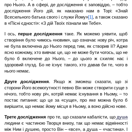
про Нього. А в сфері, де дослідження є заповіддю, – тобто
дослідження Його дій, як наказано нам в Торі: «Знай
Всесильного батька свого і служи Йому»
[1]
, а також сказано
в «Пісні єдності»: «З дій Твоїх пізнали ми Тебе».
І ось,
перше дослідження
таке. Як можемо уявити, щоб
створіння було чимось «новим», що означає нову річ, котра
не була включена до Нього перед тим, як створив її? Адже
ясно кожному, хто вивчає це, що не може бути чогось, що не
було б включене до Нього, – до цього ж схиляє нас і
здоровий глузд. Бо не існує такого, хто давав би те, чого в
нього немає.
Друге дослідження
. Якщо ж зможеш сказати, що зі
сторони Його всемогутності певно Він може створити суще з
нічого, тобто нову річ, котрій немає існування в Ньому, – то
постає питання: що це за «суще», про яке можна було б
вирішити, що немає йому місця в Ньому, а воно дійсно нове.
Третє дослідження
про те, що сказали кабалісти, що
душа
людини є частиною Творця внизу, так що немає відмінності
між Ним і душею, просто Він – «все», а душа – «частина». І