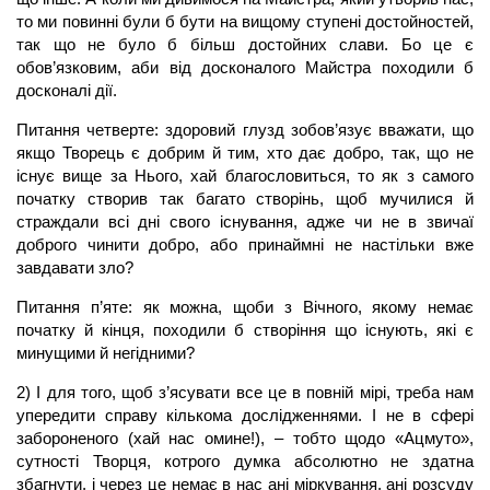
то ми повинні були б бути на вищому ступені достойностей,
так що не було б більш достойних слави. Бо це є
обов’язковим, аби від досконалого Майстра походили б
досконалі дії.
Питання четверте: здоровий глузд зобов’язує вважати, що
якщо Творець є добрим й тим, хто дає добро, так, що не
існує вище за Нього, хай благословиться, то як з самого
початку створив так багато створінь, щоб мучилися й
страждали всі дні свого існування, адже чи не в звичаї
доброго чинити добро, або принаймні не настільки вже
завдавати зло?
Питання п’яте: як можна, щоби з Вічного, якому немає
початку й кінця, походили б створіння що існують, які є
минущими й негідними?
2) І для того, щоб з’ясувати все це в повній мірі, треба нам
упередити справу кількома дослідженнями. І не в сфері
забороненого (хай нас омине!), – тобто щодо «Ацмуто»,
сутності Творця, котрого думка абсолютно не здатна
збагнути, і через це немає в нас ані міркування, ані розсуду