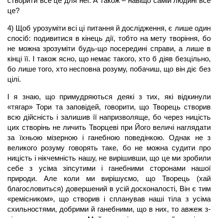
створити все це для неї. А також – навіщо самій людині все
це?
4) Щоб урозуміти всі ці питання й дослідження, є лише один
спосіб: подивитися в кінець дії, тобто на мету творіння, бо
не можна зрозуміти будь-що посередині справи, а лише в
кінці її. І також ясно, що немає такого, хто б діяв безцільно,
бо лише того, хто несповна розуму, побачиш, що він діє без
цілі.
І я знаю, що примудряються деякі з тих, які відкинули
«тягар» Тори та заповідей, говорити, що Творець створив
всю дійсність і залишив її напризволяще, бо через ницість
цих створінь не личить Творцеві при Його величі наглядати
за їхньою мізерною і ганебною поведінкою. Однак не з
великого розуму говорять таке, бо не можна судити про
ницість і нікчемність нашу, не вирішивши, що це ми зробили
себе з усіма зіпсутими і ганебними сторонами нашої
природи. Але коли ми вирішуємо, що Творець (хай
благословиться) довершений в усій досконалості, Він є тим
«ремісником», що створив і спланував наші тіла з усіма
схильностями, добрими й ганебними, що в них, то авжеж з-