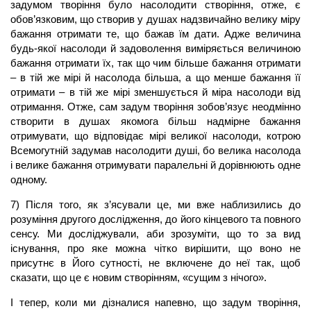
задумом творіння було насолодити створіння, отже, є
обов’язковим, що створив у душах надзвичайно велику міру
бажання отримати те, що бажав їм дати. Адже величина
будь-якої насолоди й задоволення виміряється величиною
бажання отримати їх, так що чим більше бажання отримати
– в тій же мірі й насолода більша, а що менше бажання її
отримати – в тій же мірі зменшується й міра насолоди від
отримання. Отже, сам задум творіння зобов’язує неодмінно
створити в душах якомога більш надмірне бажання
отримувати, що відповідає мірі великої насолоди, котрою
Всемогутній задумав насолодити душі, бо велика насолода
і велике бажання отримувати паралельні й дорівнюють одне
одному.
7) Після того, як з’ясували це, ми вже наблизились до
розуміння другого дослідження, до його кінцевого та повного
сенсу. Ми досліджували, аби зрозуміти, що то за вид
існування, про яке можна чітко вирішити, що воно не
присутнє в Його сутності, не включене до неї так, щоб
сказати, що це є новим створінням, «сущим з нічого».
І тепер, коли ми дізналися напевно, що задум творіння,