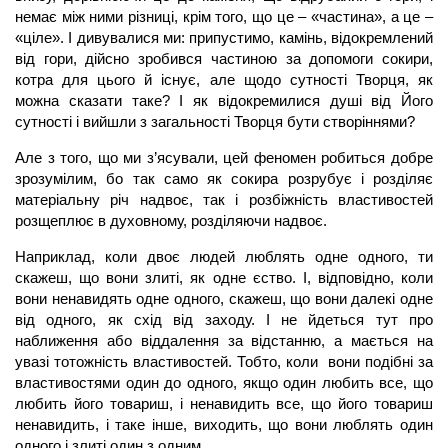
немає між ними різниці, крім того, що це – «частина», а це –
«ціле». І дивувалися ми: припустимо, камінь, відокремлений
від гори, дійсно зробився частиною за допомоги сокири,
котра для цього й існує, але щодо сутності Творця, як
можна сказати таке? І як відокремилися душі від Його
сутності і вийшли з загальності Творця бути створіннями?
Але з того, що ми з’ясували, цей феномен робиться добре
зрозумілим, бо так само як сокира розрубує і розділяє
матеріальну річ надвоє, так і розбіжність властивостей
розщеплює в духовному, розділяючи надвоє.
Наприклад, коли двоє людей люблять одне одного, ти
скажеш, що вони злиті, як одне єство. І, відповідно, коли
вони ненавидять одне одного, скажеш, що вони далекі одне
від одного, як схід від заходу. І не йдеться тут про
наближення або віддалення за відстанню, а мається на
увазі тотожність властивостей. Тобто, коли вони подібні за
властивостями один до одного, якщо один любить все, що
любить його товариш, і ненавидить все, що його товариш
ненавидить, і таке інше, виходить, що вони люблять один
одного і злиті один з одним.