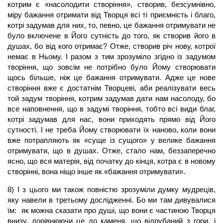
котрим є «насолодити створіння», створив, безсумнівно,
міру бажання отримати від Творця всі ті приємність і благо,
котрі задумав для них, то, певно, це бажання отримувати не
було включене в Його сутність до того, як створив його в
душах, бо від кого отримає? Отже, створив річ нову, котрої
немає в Ньому. І разом з тим зрозуміло згідно із задумом
творіння, що зовсім не потрібно було Йому створювати
щось більше, ніж це бажання отримувати. Адже це нове
створіння вже є достатнім Творцеві, аби реалізувати весь
той задум творіння, котрим задумав дати нам насолоду, бо
все наповнення, що в задумі творіння, тобто всі види благ,
котрі задумав для нас, вони приходять прямо від Його
сутності. І не треба Йому створювати їх наново, коли вони
вже потрапляють як «суще із сущого» у велике бажання
отримувати, що в душах. Отже, стало нам, беззаперечно
ясно, що вся матерія, від початку до кінця, котра є в новому
створінні, вона ніщо інше як «бажання отримувати».
8) І з цього ми також повністю зрозуміли думку мудреців,
яку навели в третьому дослідженні. Бо ми там дивувалися
їм: як можна сказати про душі, що вони є частиною Творця
внизу, дорівнюючи це до каменя, що відрубаний з гори, і