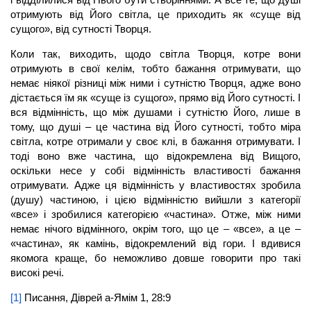
отримують від Його світла, це приходить як «суще від
сущого», від сутності Творця.
Коли так, виходить, щодо світла Творця, котре вони
отримують в свої келім, тобто бажання отримувати, що
немає ніякої різниці між ними і сутністю Творця, адже воно
дістається їм як «суще із сущого», прямо від Його сутності. І
вся відмінність, що між душами і сутністю Його, лише в
тому, що душі – це частина від Його сутності, тобто міра
світла, котре отримали у своє клі, в бажання отримувати. І
тоді воно вже частина, що відокремлена від Вищого,
оскільки несе у собі відмінність властивості бажання
отримувати. Адже ця відмінність у властивостях зробила
(душу) частиною, і цією відмінністю вийшли з категорії
«все» і зробилися категорією «частина». Отже, між ними
немає нічого відмінного, окрім того, що це – «все», а це –
«частина», як камінь, відокремлений від гори. І вдивися
якомога краще, бо неможливо довше говорити про такі
високі речі.
[1]
Писання, Діврей а-Ямім 1, 28:9