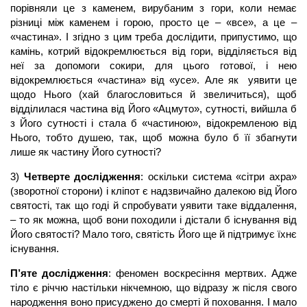
порівняли це з каменем, вирубаним з гори, коли немає
різниці між каменем і горою, просто це – «все», а це –
«частина». І згідно з цим треба дослідити, припустимо, що
камінь, котрий відокремлюється від гори, відділяється від
неї за допомоги сокири, для цього готової, і нею
відокремлюється «частина» від «усе». Але як уявити це
щодо Нього (хай благословиться й звеличиться), щоб
відділилася частина від Його «Ацмуто», сутності, вийшла б
з Його сутності і стала б «частиною», відокремленою від
Нього, тобто душею, так, щоб можна було б її збагнути
лише як частину Його сутності?
3)
Четверте дослідження
: оскільки система «сітри ахра»
(зворотної сторони) і кліпот є надзвичайно далекою від Його
святості, так що годі й спробувати уявити таке віддалення,
– то як можна, щоб вони походили і дістали б існування від
Його святості? Мало того, святість Його ще й підтримує їхнє
існування.
П’яте
дослідження
: феномен воскресіння мертвих. Адже
тіло є річчю настільки нікчемною, що відразу ж після свого
народження воно присуджено до смерті й поховання. І мало