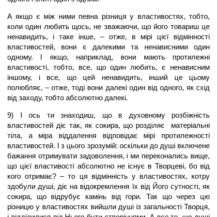
А якщо є між ними певна різниця у властивостях, тобто,
коли один любить щось, не зважаючи, що його товариш це
ненавидить, і таке інше, – отже, в мірі цієї відмінності
властивостей, вони є далекими та ненависними один
одному. І якщо, наприклад, вони мають протилежні
властивості, тобто, все, що один любить, є ненависним
іншому, і все, що цей ненавидить, інший це цьому
полюбляє, – отже, тоді вони далекі один від одного, як схід
від заходу, тобто абсолютно далекі.
9) І ось ти знаходиш, що в духовному розбіжність
властивостей діє так, як сокира, що розділяє матеріальні
тіла, а міра віддалення відповідає мірі протилежності
властивостей. І з цього зрозумій: оскільки до душі включене
бажання отримувати задоволення, і ми переконались вище,
що цієї властивості абсолютно не існує в Творцеві, бо від
кого отримає? – то ця відмінність у властивостях, котру
здобули душі, діє на відокремлення їх від Його сутності, як
сокира, що відрубує камінь від гори. Так що через цю
різницю у властивостях вийшли душі із загальності Творця,
і відділилися від Нього бути створіннями. А все те, що душі