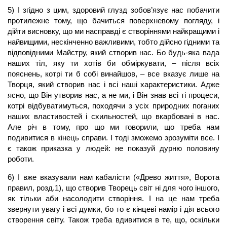
5) І згідно з цим, здоровий глузд зобов’язує нас побачити
протилежне тому, що бачиться поверхневому погляду, і
дійти висновку, що ми насправді є створіннями найкращими і
найвищими, нескінченно важливими, тобто дійсно гідними та
відповідними Майстру, який створив нас. Бо будь-яка вада
наших тіл, яку ти хотів би обміркувати, – після всіх
пояснень, котрі ти б собі винайшов, – все вказує лише на
Творця, який створив нас і всі наші характеристики. Адже
ясно, що Він утворив нас, а не ми, і Він знав всі ті процеси,
котрі відбуватимуться, походячи з усіх природних поганих
наших властивостей і схильностей, що вкарбовані в нас.
Але річ в тому, про що ми говорили, що треба нам
подивитися в кінець справи. І тоді зможемо зрозуміти все. І
є також приказка у людей: не показуй дурню половину
роботи.
6) І вже вказували нам кабалісти («Древо життя», Ворота
правил, розд.1), що створив Творець світ ні для чого іншого,
як тільки аби насолодити створіння. І на це нам треба
звернути увагу і всі думки, бо то є кінцеві намір і дія всього
створення світу. Також треба вдивитися в те, що, оскільки