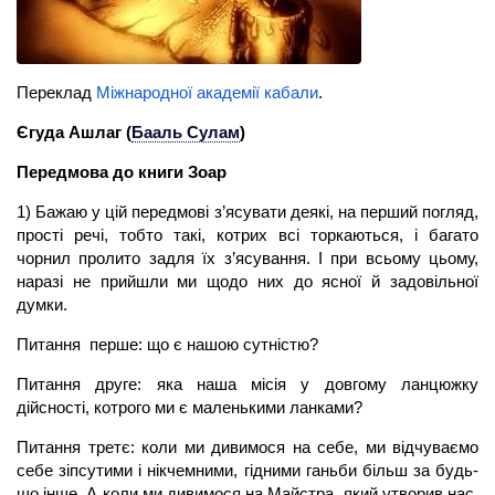
Переклад
Міжнародної академії кабали
.
Єгуда Ашлаг
(
Бааль Сулам
)
Передмова до книги Зоар
1) Бажаю у цій передмові з’ясувати деякі, на перший погляд,
прості речі, тобто такі, котрих всі торкаються, і багато
чорнил пролито задля їх з’ясування. І при всьому цьому,
наразі не прийшли ми щодо них до ясної й задовільної
думки.
Питання перше: що є нашою сутністю?
Питання друге: яка наша місія у довгому ланцюжку
дійсності, котрого ми є маленькими ланками?
Питання третє: коли ми дивимося на себе, ми відчуваємо
себе зіпсутими і нікчемними, гідними ганьби більш за будь-
що інше. А коли ми дивимося на Майстра, який утворив нас,