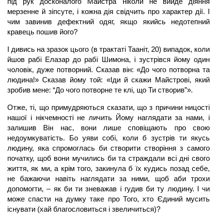
під рук досконалого Майстра ніколи не вийде діяння
мерзенне й зіпсуте, і кожна дія свідчить про характер дії. І
чим завинив дефектний одяг, якщо якийсь недотепний
кравець пошив його?
І дивись на зразок цього (в трактаті Тааніт, 20) випадок, коли
йшов рабі Елазар до рабі Шимона, і зустрівся йому один
чоловік, дуже потворний. Сказав він: «До чого потворна та
людина!» Сказав йому той: «Іди й скажи Майстрові, який
зробив мене: “До чого потворне те клі, що Ти створив”».
Отже, ті, що примудряються сказати, що з причини ницості
нашої і нікчемності не личить Йому наглядати за нами, і
залишив Він нас, вони лише сповіщають про свою
недоумкуватість. Бо уяви собі, коли б зустрів ти якусь
людину, яка спромоглась би створити створіння з самого
початку, щоб вони мучились би та страждали всі дні свого
життя, як ми, а крім того, закинула б їх кудись позад себе,
не бажаючи навіть наглядати за ними, щоб аби трохи
допомогти, – як би ти зневажав і гудив би ту людину. І чи
може спасти на думку таке про Того, хто Єдиний мусить
існувати (хай благословиться і звеличиться)?