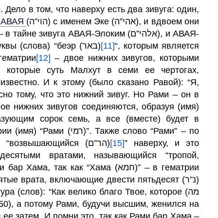
. Дело в том, что наверху есть два зивуга: один,
АВАЯ
(הוי”ה) с именем Эке (אהי”ה), и вдвоем они
е зивуга АВАЯ-Элоким (אלהי”ם), и АВАЯ-
Адни (אדנ”י). Однако “Рава (רבא)” – это буквы (слова) “беэр (באר)
[11]
“, которым является
гематрии
[12]
– двое нижних зивугов, которыми
 которые суть Малхут в семи ее чертогах,
известно. И к этому (было сказано Равой): “Я,
асно тому, что это нижний зивуг. Но Рами – он в
вое нижних зивугов соединяются, образуя (имя)
азующим сорок семь, а все (вместе) будет в
 (רמי)”. Также слово “Рами” – по
сути “рам (возвышенный)”, и это Даат, “возвышающийся (הר”ם)
[15]
” наверху, и это
десятыми вратами, называющийся “тропой,
 так как “Хама (חמא)” – в гематрии
ятые врата, включающие двести пятьдесят (נ”ר)
а (слов): “Как велико благо Твое, которое (מה
ее затем. И помни это, так как Рами бар Хама –