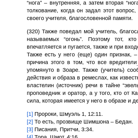
“нога” – внутренняя, а затем вторая “н
толкование, когда он задал этот вопрос
своего учителя, благословенной памяти.
(320) Также поведал мой учитель, благос
называемых “огонь”. Поэтому тот, кт
впечатляется и пугается, также и при входе
Также есть у него (еще) один признак, 
причина этого в том, что все вредители
упомянуто в Зоаре. Также (учитель) со
действия и образа в ремеслах, как извес
властелин (источник) речи в тайне “эвел
проповедник и оратор, а у того, кто от К
сила, которая имеется у него в образе и 
[1]
Пророки, Шмуэль 1, 12:11.
[2]
То есть, прозвище Шимшона – Бедан.
[3]
Писания, Притчи, 3:34.
[4]
Тора, Шмот, 4:16.