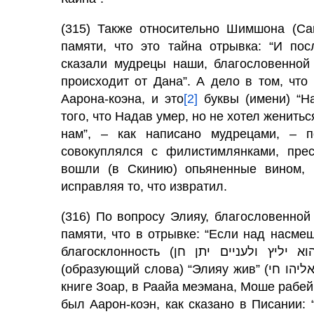
(315) Также относительно Шимшона (Са
памяти, что это тайна отрывка: “И п
сказали мудрецы наши, благословенной памяти: “Бедан (דן
происходит от Дана”. А дело в том, чт
Аарона-коэна, и это
[2]
буквы (имени) “Надав (נדב)” в обратном порядке
того, что Надав умер, но не хотел женитьс
нам”, – как написано мудрецами, – 
совокуплялся с филистимлянками, прес
вошли (в Скинию) опьяненные вином,
исправляя то, что извратил.
(316) По вопросу Элияу, благословенной
памяти, что в отрывке: “Если над насме
(образующий слова) “Элияу жив” (אליהו חי). А дело в том, что, как написано мудрецами в
книге Зоар, в Раайа меэмана, Моше рабей
был Аарон-коэн, как сказано в Писании: