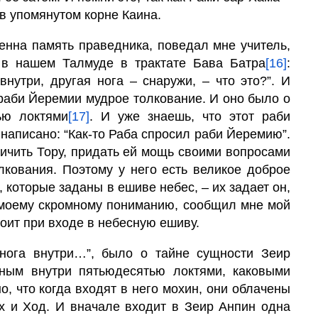
 в упомянутом корне Каина.
венна память праведника, поведал мне учитель,
 в нашем Талмуде в трактате Бава Батра
[16]
:
нутри, другая нога – снаружи, – что это?”. И
 раби Йеремии мудрое толкование. И оно было о
ью локтями
[17]
. И уже знаешь, что этот раби
написано: “Как-то Раба спросил раби Йеремию”.
еличить Тору, придать ей мощь своими вопросами
лкования. Поэтому у него есть великое доброе
 которые заданы в ешиве небес, – их задает он,
о моему скромному пониманию, сообщил мне мой
тоит при входе в небесную ешиву.
 нога внутри…”, было о тайне сущности Зеир
ным внутри пятьюдесятью локтями, каковыми
о, что когда входят в него мохин, они облачены
ах и Ход. И вначале входит в Зеир Анпин одна