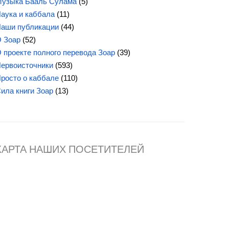
узыка Бааль Сулама
(5)
аука и каббала
(11)
аши публикации
(44)
 Зоар
(52)
 проекте полного перевода Зоар
(39)
ервоисточники
(593)
росто о каббале
(110)
ила книги Зоар
(13)
КАРТА НАШИХ ПОСЕТИТЕЛЕЙ