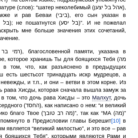
 и рав Беваи (ביבי), его сын указан в
аскрыть мне больше значения этих сочетаний,
начение.
е, которое хранишь Ты для боящихся Тебя (מה
 в том, что, как разъяснено в предыдущих
ш есть шестьсот тринадцать искр мудрецов, а
евежды, и т.п., и они – ветви в этом корне. Из
очь рава Хисды, которая сначала вышла замуж за
 в том, что дочь рава Хисды – это
Малхут
,
дочь
 нем: “и великий
מה רב טוב)”, так как “МА (מה)”
к упомянуто в Предисловии главы Берешит
[10]
в
ым является “великий милостью”, и это все – рав