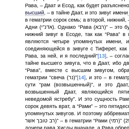
Рава, – Даат и Есод, как будет разъяснено
высший
,
– в тайне Даат, и это зивуг имени
в гематрии сорок семь; а второй, нижний, – в тайн
нижний зивуг в Есоде, так как “Рава” в 
являются четыре упомянутых имени, и
соединяющейся в зивуге с Тиферет, как 
Рава, за ней, и я последний”
[13]
, – согл
тайне высшего зивуга, что в Даат, ибо д
“Рава”, вместе с высшим зивугом, обр
гематрии “свеча (נר)”
[14]
, и это – в гематрии (имя) “Рами
возвышенный Даат, являющийся пяти
неведомой ястребу”. И это сущность Рами бар Хама,
сорок девять врат, а “Рами” – это пятидес
упомянутых зивугов. И поэтому аббревиатур
רב טובך אשר)” – в гематрии “Рами (רמי)” (250), а потому Рами, будучи высшим, женился на
дочери рава Хисды вначале, а Рава обрел 