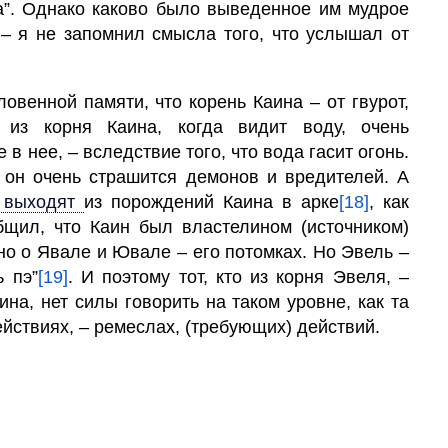
ога”. Однако каково было выведенное им мудрое
, – я не запомнил смысла того, что услышал от
ловенной памяти, что корень Каина – от гвурот,
о из корня Каина, когда видит воду, очень
 в нее, – вследствие того, что вода гасит огонь.
– он очень страшится демонов и вредителей. А
выходят
из порождений Каина в арке
[18]
, как
общил, что Каин был властелином (источником)
тно о Явале и Ювале – его потомках. Но Эвель –
ь пэ”
[19]
. И поэтому тот, кто из корня Эвеля, –
аина, нет силы говорить на таком уровне, как та
действиях, – ремеслах, (требующих) действий.