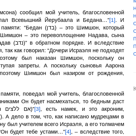
М
Н
мсона) сообщил мой учитель, благословенной
Н
ослал Всевышний Йерубаала и Бедана…”
[1]
. И
О
ב) – это Шимшон, который
О
о Шимшон – это перевоплощение Надава, сына
П
. И вследствие
П
я, так как говорил: “Дочери Исраэля не подходят
С
поэтому был наказан Шимшон, поскольку он
тупая запреты. А поскольку сыновья Аарона
 поэтому Шимшон был назиром от рождения,
 памяти, поведал мой учитель, благословенной
шниками Он будет насмехаться, то бедным даст
благосклонность (אם ללצים הוא יליץ ולעניים יתן חן)”
[3]
, есть намек, и это акроним,
ну был учителем всего Исраэля, а его толмачем
 “Он будет тебе устами…”
[4]
, – вследствие того,