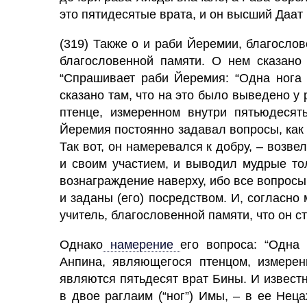
это пятидесятые врата, и он высший Даат
(319) Также о и раби Йеремии, благосло
благословенной памяти. О нем сказано
“Спрашивает раби Йеремия: “Одна нога в
сказано там, что на это было выведено у
птенце, измеренном внутри пятьюдесят
Йеремия постоянно задавал вопросы, как 
Так вот, он намеревался к добру, – возв
и своим участием, и выводил мудрые то
вознаграждение наверху, ибо все вопросы,
и заданы (его) посредством. И, согласн
учитель, благословенной памяти, что он с
Однако
намерение
его вопроса: “Одна
Анпина, являющегося птенцом, измерен
являются пятьдесят врат Бины. И известн
в двое раглаим (“ног”) Имы, – в ее Нец