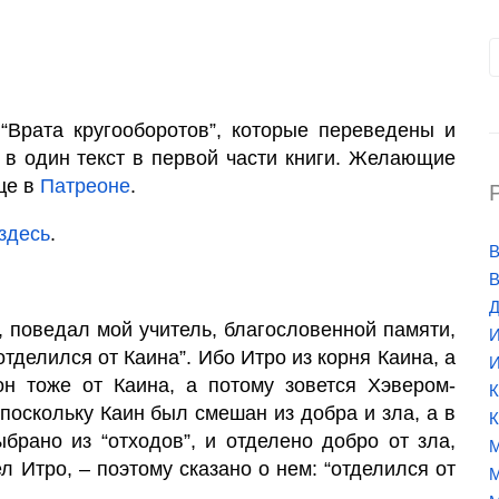
 “Врата кругооборотов”, которые переведены и
 в один текст в первой части книги. Желающие
ице в
Патреоне
.
здесь
.
В
В
Д
, поведал мой учитель, благословенной памяти,
И
отделился от Каина”. Ибо Итро из корня Каина, а
И
он тоже от Каина, а потому зовется Хэвером-
К
К
брано из “отходов”, и отделено добро от зла,
М
л Итро, – поэтому сказано о нем: “отделился от
М