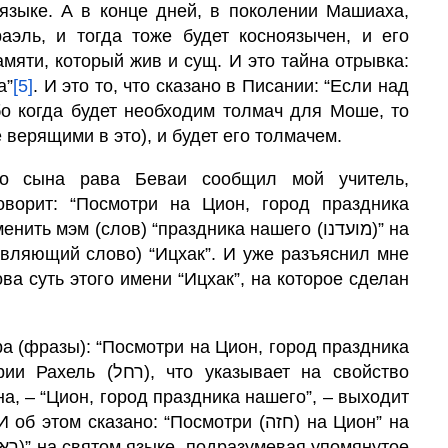
языке. А в конце дней, в поколении Машиаха,
эль, и тогда тоже будет косноязычен, и его
мяти, который жив и сущ. И это тайна отрывка:
а”
[5]
. И это то, что сказано в Писании: “Если над
бо когда будет необходим толмач для Моше, то
 верящими в это), и будет его толмачем.
го сына рава Беваи сообщил мой учитель,
оворит: “Посмотри на Цион, город праздника
нить мэм (слов) “праздника нашего (מועדנו)” на
авляющий слово) “Ицхак”. И уже разъяснил мне
ва суть этого имени “Ицхак”, на которое сделан
а (фразы): “Посмотри на Цион, город праздника
на, – “Цион, город праздника нашего”, – выходит