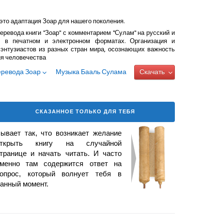
это адаптация Зоар для нашего поколения.
еревода книги "Зоар" с комментарием "Сулам" на русский и
 в печатном и электронном форматах. Организация и
энтузиастов из разных стран мира, осознающих важность
ия человечества
еревода Зоар
Музыка Бааль Сулама
Скачать
СКАЗАННОЕ ТОЛЬКО ДЛЯ ТЕБЯ
ывает так, что возникает
желание
открыть книгу на случайной
транице и начать читать. И часто
менно там содержится ответ на
опрос, который волнует тебя в
анный момент.