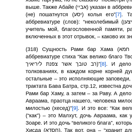
выше. Также Абайе (אביי) указан в аббревиатуре (слов): “шатер неколебимый (אהל בל יצען),
(не) пошатнутся (יסע) колья его”
[7]
. Также
аббревиатуре (слов): “неколебимый (בל יצען); не пошатнутся (בל יסע)”. И не пожелал
учитель мой, благословенной памяти, р
включенных в этот отрывок, – каково их з
(318) Сущность Рами бар Хама (רמי בר חמא), благословенной памяти, указана в
аббревиатуре стиха “Как велико благо Тво
רב טובך אשר צפנת ליריאיך)”
[8]
. И дело
толкованиях, в каждом корне корней ду
остальные – это исполняющие заповеди, н
трактата Бава Батра, стр.12, известна д
Рами бар Хаму, а затем – за Раву. А дело
Авраама, праотца нашего, человека милосердного (החסד), как написано о
милостью (хесед)”
[9]
. И это все: “Как велико благо Твое (ך
(“как”) – это Малхут, дочь Авраама, ка
Зоаре. И это дочь “великого блага”, котор
Хисда (חסדא). Так вот, она – “хранит для боящихся Тебя”, которыми являются Рами и