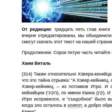
От редакции
: тридцать пять глав книги
вчерне отредактированы, мы объединили
смогут скачать этот текст на нашей стран
Продолжение. Сорок пятую часть читайте
Хаим Виталь
(314) Также относительно Хэвера-кенийца
что это тайна отрывка: “А Хэвер-кейниец, 
Хэвер-кейниец, – из потомков Итро. И 
кейнийцем (הקיני), по имени Каина (קין). И поскольку Каин был смешан из добра и зла, а в
Итро исправился, и “съедобное” было вы
когда зло осталось в
клипот
,
а добро обре
Каина”.