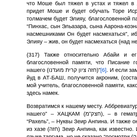
что Моше был тяжел в устах и тяжел в 
придет Моше и будет обучать Торе Исра
толмачем будет Элияу, благословенной па
“Пинхас, сын Эльазара, сына Аарона-коэн
насмешниками Он будет насмехаться”, и
Элияу – жив, он будет насмехаться (над не
(317) Также относительно Абайи и е
благословенной памяти, что Писание г
нашего (חזה ציון קרית מועדנו)”
[6]
. И если заме
йуд в АТ-БАШ, получится акроним, (сост
мой учитель, благословенной памяти, како
здесь намек.
Возвратимся к нашему месту. Аббревиатур
нашего” – ХАЦКАМ (חצק”מ), – в гематрии Рахель (רחל), что указывает на свойство
“Рахель”, – Нуквы Зеир Анпина. И также о
из хазе (חזה) Зеир Анпина, как известно. И об этом сказано: “Посмотри (חזה) на Цион” на
языке таргума, но не сказано “посмотри (ראה)” на святом языке, подразумевая упомянутое