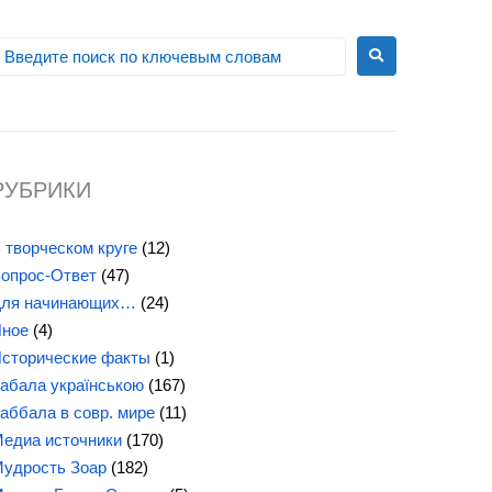
РУБРИКИ
 творческом круге
(12)
опрос-Ответ
(47)
ля начинающих…
(24)
ное
(4)
сторические факты
(1)
абала українською
(167)
аббала в совр. мире
(11)
едиа источники
(170)
удрость Зоар
(182)