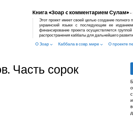
Книга «Зоар c комментарием Сулам»
– 
Этот проект имеет своей целью создание полного п
украинский языки с последующим ее изданием
финансирование проекта осуществляется группой 
распространения каббалы для дальнейшего развит
О Зоар
Каббала в совр. мире
О проекте п
в. Часть сорок
Б
с
и
в
д