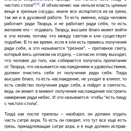
[16]
чистого стола”
. И объяснение: как нельзя класть ценные
вещи в грязные сосу­ды, иначе все испортится из-за грязи,
так же и в духовной работе. То есть именно, когда человек
работает
ради Творца, и не работает ради себя, то есть
желание его – отдавать Творцу, высшее благо может войти
в эти
келим,
потому что между светом и
кли
сущест­вует
подобие. В то же время, если в кли есть примесь получения
ради себя, а это называется “гряз­ное”, – противное свету,
который весь целиком на отдачу, – согласно этому выходит,
что человек до того, как собирается получать пропитание
от Творца, что называется насла­ждением и удовольствием,
должен очистить себя от получения ради себя. Тогда
высшее благо, то есть наслаждение, не уходит в
клипот,
то
есть свойство получения ради себя, а пойдет в святость,
ведь он может в момент получения наслаждения построить
намере­ние ради небес. И это называется: чтобы “есть пищу
с чистого стола”.
Тогда как после трапезы – наоборот, он должен отдать
часть ситре ахра. То есть он говорит, что тут все еще есть
грязь, принадлежащая ситре ахра, и я еще должен исправ­