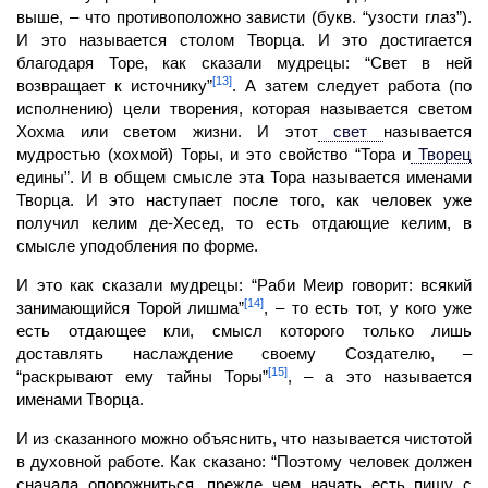
выше, – что противоположно зависти (букв. “узости глаз”).
И это называется столом Творца. И это достигается
благодаря Торе, как сказали мудрецы: “Свет в ней
[13]
возвращает к источнику”
. А затем следует работа (по
исполнению) цели творения, которая называется светом
Хохма или светом жизни. И этот
свет
называется
мудростью (хохмой) Торы, и это свойство “Тора и
Творец
едины”. И в общем смысле эта Тора называется именами
Творца. И это наступает после того, как человек уже
получил
келим
де-Хесед, то есть отдающие келим, в
смысле уподобления по форме.
И это как сказали мудрецы: “Раби Меир говорит: всякий
[14]
занимающийся Торой лишма”
, – то есть тот, у кого уже
есть отдающее
кли,
смысл которого только лишь
доставлять наслаждение своему Создателю, –
[15]
“раскрывают ему тайны Торы”
, – а это называется
именами Творца.
И из сказанного можно объяснить, что называется чистотой
в духовной работе. Как сказано: “Поэтому
человек
должен
сначала опорожниться, прежде чем начать есть пищу с