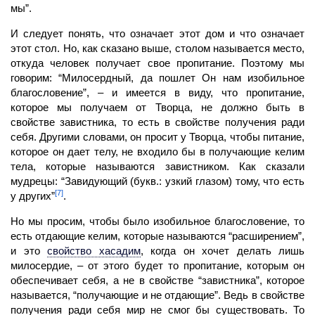
мы”.
И следует понять, что означает этот дом и что означает
этот стол. Но, как сказано выше, столом называется место,
откуда
человек
получает свое пропитание. Поэтому мы
говорим: “Милосердный, да пошлет Он нам изобильное
благословение”, – и имеется в виду, что пропитание,
которое мы получаем от Творца, не должно быть в
свойстве за­вистника, то есть в свойстве получения ради
себя. Другими словами, он просит у Творца, чтобы питание,
которое он дает телу, не входило бы в
получающие
келим
тела, которые называются завистником. Как сказали
мудрецы: “Завидующий (букв.: узкий глазом) тому, что есть
[7]
у других”
.
Но мы просим, чтобы было изобильное благословение, то
есть отдающие
келим,
ко­торые называются “расширением”,
и это
свойство хасадим
,
когда он хочет делать лишь
милосердие, – от этого будет то пропитание, которым он
обеспечивает себя, а не в свой­стве “завистника”, которое
называется, “получающие и не отдающие”. Ведь в свойстве
получения ради себя мир не смог бы существовать. То