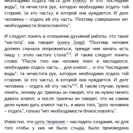
необходимо отдать часть для
клипот
.
И это “последние
воды”, та нечистота рук, которую необходимо отдать той
стороне, (и это часть), в которой она нуждается. И долг
человека – отдать ей эту часть. Поэтому совершенно нет
необходимости благословлять”.
И следует понять в отношении духовной работы, что такое
“чистота”, как говорит
(
книга Зоар
)
: “Поэтому
человек
должен сначала опорожниться, прежде чем начать есть
[3]
пищу с этого чистого стола”
. И также следует понять
слова: “После того как человек поел и насладился,
необходимо отдать часть… для клипот… и это “последние
воды”, та нечистота рук, которую необходимо отдать той
стороне, (и это часть), в которой она нуждается. И долг
[4]
человека – отдать ей эту часть”
. В таком случае, нужно
понять, почему до трапезы он говорит, что не нужно ничего
давать
клипот,
а после трапезы он говорит, что на самом
деле нужно дать клипот часть, и мало того, “долг человека
– от­дать”, только “нет необходимости благословлять”.
Известно, что
цель творения
– насладить создания, но для
того чтобы у них не было стыда, было произведено