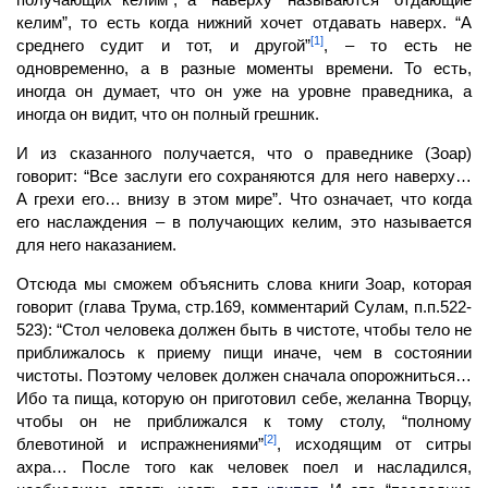
келим”, то есть когда нижний хочет отдавать наверх. “А
[1]
среднего судит и тот, и другой”
, – то есть не
одновременно, а в разные моменты времени. То есть,
иногда он думает, что он уже на уровне праведника, а
иногда он видит, что он полный грешник.
И из сказанного получается, что о праведнике (Зоар)
говорит: “Все заслуги его сохра­няются для него наверху…
А грехи его… внизу в этом мире”. Что означает, что когда
его наслаждения – в получающих
келим,
это называется
для него наказанием.
Отсюда мы сможем объяснить слова книги Зоар, которая
говорит (глава Трума, стр.169, комментарий Сулам, п.п.522-
523): “Стол человека должен быть в чистоте, чтобы
тело
не
приближа­лось к приему пищи иначе, чем в состоянии
чистоты. Поэтому
человек
должен сначала опорожниться…
Ибо та пища, которую он приготовил себе, желанна Творцу,
чтобы он не приближался к тому столу, “полному
[2]
блевотиной и испражнениями”
, исходящим от ситры
ахра… После того как человек поел и насладился,