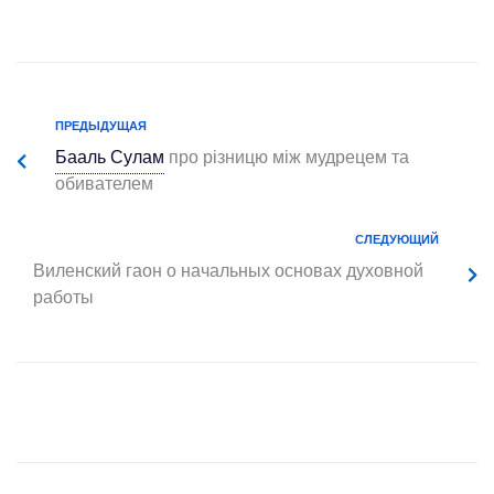
ПРЕДЫДУЩАЯ
Бааль Сулам
про різницю між мудрецем та
обивателем
СЛЕДУЮЩИЙ
Виленский гаон о начальных основах духовной
работы