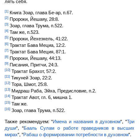
лять себя.
[1]
Книга Зоар,
глава Бе-ар, п.67.
[2]
Пророки, Йешаяу, 28:8.
[3]
Зоар, глава Трума, п.522.
[4]
Там же, п.523.
[5]
Пророки, Йехезкель, 41:22.
[6]
Трактат Бава Мециа, 12:2.
[7]
Трактат Бава Меция, 87:1.
[8]
Пророки, Йешаяу, 44:13.
[9]
Писания, Притчи, 24:3.
[10]
Трактат Брахот, 57:2.
[11]
Тикуней Зоар, 22:2.
[12]
Тора, Шмот, 25:8.
[13]
Мидраш Раба, Эйха, Предисловие, п.2.
[14]
Трактат Авот, гл. 6, мишна 1.
[15]
Там же.
[16]
Зоар, глава Трума, п.522.
Также рекомендуем: “
Имена и названия в духовном
“, “
Три
души
“, “
Бааль Сулам о работе праведников в высших
мирах
“, “
Рабаш о формировании потребности в духовном
“.