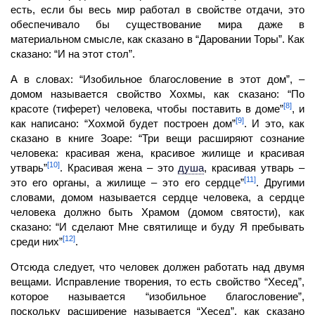
есть, если бы весь мир работал в свойстве отдачи, это
обеспечивало бы существование мира даже в
материальном смысле, как сказано в “Даровании Торы”. Как
сказано: “И на этот стол”.
А в словах: “Изобильное благословение в этот дом”, –
домом называется свой­ство Хохмы, как сказано: “По
[8]
красоте (тиферет) человека, чтобы поставить в доме”
, и
[9]
как написано: “Хохмой будет построен дом”
. И это, как
сказано в книге Зоаре: “Три вещи расширяют сознание
человека: красивая жена, красивое жилище и красивая
[10]
утварь”
. Красивая жена – это
душа
,
красивая утварь –
[11]
это его органы, а жилище – это его сердце”
. Другими
словами, домом называется сердце человека, а сердце
челове­ка должно быть Храмом (домом святости), как
сказано: “И сделают Мне святилище и буду Я пребывать
[12]
среди них”
.
Отсюда следует, что
человек
должен работать над двумя
вещами.
Исправление
творения, то есть свойство “Хесед”,
которое называется “изобильное благословение”,
поскольку расширение называется “Хесед”, как сказано