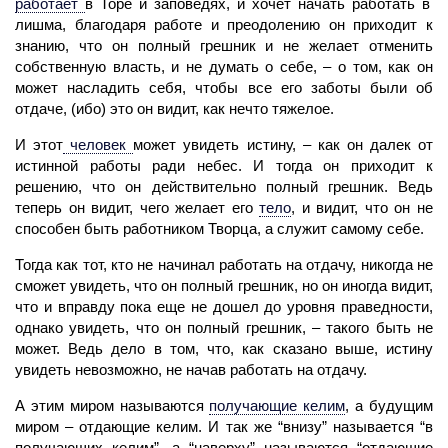
работает
в Торе и заповедях, и хочет начать работать в
лишма, благодаря работе и преодолению он приходит к
знанию, что он полный грешник и не желает отменить
собственную власть, и не думать о себе, – о том, как он
может насла­дить себя, чтобы все его заботы были об
отдаче, (ибо) это он видит, как нечто тяжелое.
И этот
человек
может увидеть истину, – как он далек от
истинной работы ради небес. И тогда он приходит к
решению, что он действительно полный грешник. Ведь
теперь он видит, чего желает его
тело
,
и видит, что он не
способен быть работником Творца, а служит самому себе.
Тогда как тот, кто не начинал работать на отдачу, никогда не
сможет увидеть, что он полный грешник, но он иногда видит,
что и вправду пока еще не дошел до уровня пра­ведности,
однако увидеть, что он полный грешник, – такого быть не
может. Ведь дело в том, что, как сказано выше, истину
увидеть невозможно, не начав работать на отдачу.
А этим миром называются
получающие
келим
,
а будущим
миром – отдающие келим. И так же “внизу” называется “в
получающих келим”, а “наверху” называются “отдающие