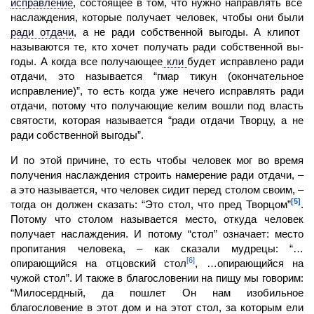
исправление
,
состоящее в том, что нужно направлять все
наслаждения, которые получает
человек,
чтобы они были
ради отдачи
,
а не ради собственной выгоды. А
клипот
называются те, кто хочет получать ради собственной вы­
годы. А когда все получающее
кли
будет исправлено ради
отдачи, это называется “гмар тикун (окончательное
исправление)”, то есть когда уже нечего исправлять ради
отдачи, потому что
получающие
келим
вошли под власть
святости, которая называется “ради отдачи Творцу, а не
ради собственной выгоды”.
И по этой причине, то есть чтобы
человек
мог во время
получения наслаждения строить
намерение
ради отдачи,
–
а это называется, что человек сидит перед столом сво­им, –
[5]
тогда он должен сказать: “Это стол, что пред Творцом”
.
Потому что столом называется место, откуда человек
получает наслаждения. И потому “стол” означает: место
пропитания человека, – как сказали мудрецы: “…
[6]
опирающийся на отцовский стол
, …опирающийся на
чужой стол”. И также в благословении на пищу мы говорим:
“Милосердный, да пошлет Он нам изобильное
благословение в этот дом и на этот стол, за которым ели