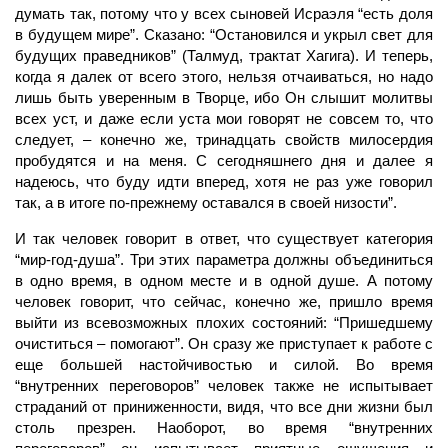
думать так, потому что у всех сыновей Исраэля “есть доля
в будущем мире”. Сказано: “Остановился и укрыл свет для
будущих праведников” (Талмуд, трактат Хагига). И теперь,
когда я далек от всего этого, нельзя отчаиваться, но надо
лишь быть уверенным в Творце, ибо Он слышит молитвы
всех уст, и даже если уста мои говорят не совсем то, что
следует, – конечно же, тринадцать свойств милосердия
пробудятся и на меня. С сегодняшнего дня и далее я
надеюсь, что буду идти вперед, хотя не раз уже говорил
так, а в итоге по-прежнему оставался в своей низости”.
И так человек говорит в ответ, что существует категория
“мир-год-душа”. Три этих параметра должны объединиться
в одно время, в одном месте и в одной душе. А потому
человек говорит, что сейчас, конечно же, пришло время
выйти из всевозможных плохих состояний: “Пришедшему
очиститься – помогают”. Он сразу же приступает к работе с
еще большей настойчивостью и силой. Во время
“внутренних переговоров” человек также не испытывает
страданий от приниженности, видя, что все дни жизни был
столь презрен. Наоборот, во время “внутренних