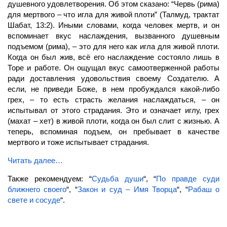
душевного удовлетворения. Об этом сказано: “Червь (рима)
для мертвого – что игла для живой плоти” (Талмуд, трактат
Шабат, 13:2). Иными словами, когда человек мертв, и он
вспоминает вкус наслаждения, вызванного душевным
подъемом (рима), – это для него как игла для живой плоти.
Когда он был жив, всё его наслаждение состояло лишь в
Торе и работе. Он ощущал вкус самоотверженной работы
ради доставления удовольствия своему Создателю. А
если, не приведи Боже, в нем пробуждался какой-либо
грех, – то есть страсть желания наслаждаться, – он
испытывал от этого страдания. Это и означает иглу, грех
(махат – хет) в живой плоти, когда он был слит с жизнью. А
теперь, вспоминая подъем, он пребывает в качестве
мертвого и тоже испытывает страдания.
Читать далее…
Также рекомендуем: “
Судьба души
“, “
По правде суди
ближнего своего
“, “
Закон и суд – Имя Творца
“, “
Рабаш о
свете и сосуде
“.