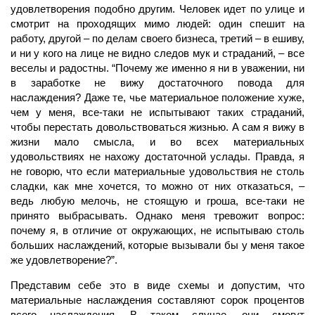
удовлетворения подобно другим. Человек идет по улице и
смотрит на проходящих мимо людей: один спешит на
работу, другой – по делам своего бизнеса, третий – в ешиву,
и ни у кого на лице не видно следов мук и страданий, – все
веселы и радостны. “Почему же именно я ни в уважении, ни
в заработке не вижу достаточного повода для
наслаждения? Даже те, чье материальное положение хуже,
чем у меня, все-таки не испытывают таких страданий,
чтобы перестать довольствоваться жизнью. А сам я вижу в
жизни мало смысла, и во всех материальных
удовольствиях не нахожу достаточной услады. Правда, я
не говорю, что если материальные удовольствия не столь
сладки, как мне хочется, то можно от них отказаться, –
ведь любую мелочь, не стоящую и гроша, все-таки не
принято выбрасывать. Однако меня тревожит вопрос:
почему я, в отличие от окружающих, не испытываю столь
больших наслаждений, которые вызывали бы у меня такое
же удовлетворение?”.
Представим себе это в виде схемы и допустим, что
материальные наслаждения составляют сорок процентов
всего наслаждения. В таком случае, они смогут