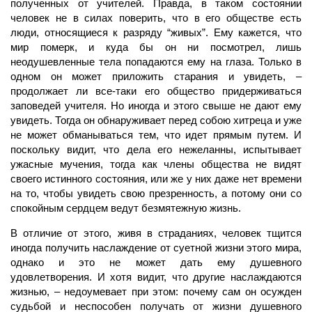
полученных от учителей. Правда, в таком состоянии
человек не в силах поверить, что в его обществе есть
люди, относящиеся к разряду “живых”. Ему кажется, что
мир померк, и куда бы он ни посмотрел, лишь
неодушевленные тела попадаются ему на глаза. Только в
одном он может приложить старания и увидеть, –
продолжает ли все-таки его общество придерживаться
заповедей учителя. Но иногда и этого свыше не дают ему
увидеть. Тогда он обнаруживает перед собою хитреца и уже
не может обманываться тем, что идет прямым путем. И
поскольку видит, что дела его нежеланны, испытывает
ужасные мучения, тогда как члены общества не видят
своего истинного состояния, или же у них даже нет времени
на то, чтобы увидеть свою презренность, а потому они со
спокойным сердцем ведут безмятежную жизнь.
В отличие от этого, живя в страданиях, человек тщится
иногда получить наслаждение от суетной жизни этого мира,
однако и это не может дать ему душевного
удовлетворения. И хотя видит, что другие наслаждаются
жизнью, – недоумевает при этом: почему сам он осужден
судьбой и неспособен получать от жизни душевного