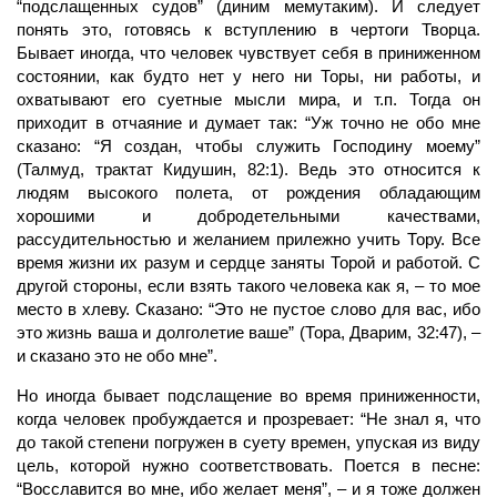
“подслащенных судов” (диним мемутаким). И следует
понять это, готовясь к вступлению в чертоги Творца.
Бывает иногда, что человек чувствует себя в приниженном
состоянии, как будто нет у него ни Торы, ни работы, и
охватывают его суетные мысли мира, и т.п. Тогда он
приходит в отчаяние и думает так: “Уж точно не обо мне
сказано: “Я создан, чтобы служить Господину моему”
(Талмуд, трактат Кидушин, 82:1). Ведь это относится к
людям высокого полета, от рождения обладающим
хорошими и добродетельными качествами,
рассудительностью и желанием прилежно учить Тору. Все
время жизни их разум и сердце заняты Торой и работой. С
другой стороны, если взять такого человека как я, – то мое
место в хлеву. Сказано: “Это не пустое слово для вас, ибо
это жизнь ваша и долголетие ваше” (Тора, Дварим, 32:47), –
и сказано это не обо мне”.
Но иногда бывает подслащение во время приниженности,
когда человек пробуждается и прозревает: “Не знал я, что
до такой степени погружен в суету времен, упуская из виду
цель, которой нужно соответствовать. Поется в песне:
“Восславится во мне, ибо желает меня”, – и я тоже должен