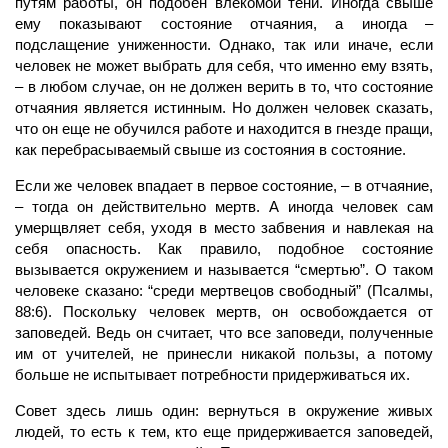
путям работы, он подобен влекомой тени. Иногда свыше
ему показывают состояние отчаяния, а иногда –
подслащение униженности. Однако, так или иначе, если
человек не может выбрать для себя, что именно ему взять,
– в любом случае, он не должен верить в то, что состояние
отчаяния является истинным. Но должен человек сказать,
что он еще не обучился работе и находится в гнезде пращи,
как перебрасываемый свыше из состояния в состояние.
Если же человек впадает в первое состояние, – в отчаяние,
– тогда он действительно мертв. А иногда человек сам
умерщвляет себя, уходя в место забвения и навлекая на
себя опасность. Как правило, подобное состояние
вызывается окружением и называется “смертью”. О таком
человеке сказано: “среди мертвецов свободный” (Псалмы,
88:6). Поскольку человек мертв, он освобождается от
заповедей. Ведь он считает, что все заповеди, полученные
им от учителей, не принесли никакой пользы, а потому
больше не испытывает потребности придерживаться их.
Совет здесь лишь один: вернуться в окружение живых
людей, то есть к тем, кто еще придерживается заповедей,