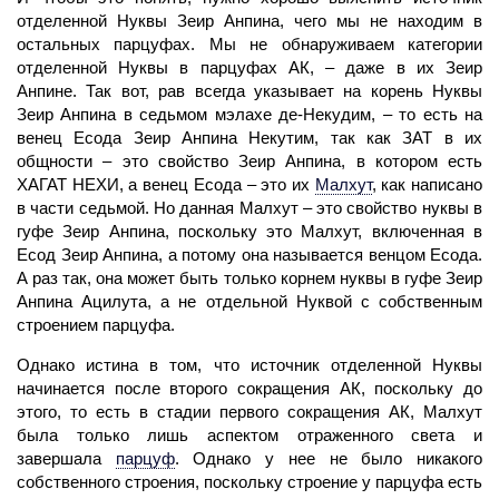
отделенной Нуквы Зеир Анпина, чего мы не находим в
остальных парцуфах. Мы не обнаруживаем категории
отделенной Нуквы в парцуфах АК, – даже в их Зеир
Анпине. Так вот, рав всегда указывает на корень Нуквы
Зеир Анпина в седьмом мэлахе де-Некудим, – то есть на
венец Есода Зеир Анпина Некутим, так как ЗАТ в их
общности – это свойство Зеир Анпина, в котором есть
ХАГАТ
НЕХИ, а венец Есода – это их
Малхут
,
как написано
в части седьмой. Но данная Малхут – это свойство нуквы в
гуфе Зеир Анпина, поскольку это Малхут, включенная в
Есод Зеир Анпина, а потому она называется венцом Есода.
А раз так, она может быть только корнем нуквы в гуфе Зеир
Анпина Ацилута, а не отдельной Нуквой с собственным
строением парцуфа.
Однако истина в том, что источник отделенной Нуквы
начинается после второго сокращения АК, поскольку до
этого, то есть в стадии первого сокращения АК,
Малхут
была только лишь аспектом отраженного света и
завершала
парцуф
.
Однако у нее не было никакого
собственного строения, поскольку строение у парцуфа есть