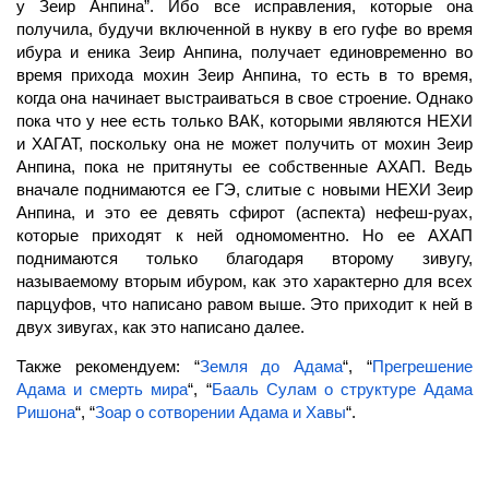
у Зеир Анпина”. Ибо все исправления, которые она
получила, будучи включенной в нукву в его гуфе во время
ибура и еника Зеир Анпина, получает единовременно во
время прихода мохин Зеир Анпина, то есть в то время,
когда она начинает выстраиваться в свое строение. Однако
пока что у нее есть только ВАК, которыми являются НЕХИ
и
ХАГАТ,
поскольку она не может получить от мохин Зеир
Анпина, пока не притянуты ее собственные
АХАП.
Ведь
вначале поднимаются ее ГЭ, слитые с новыми НЕХИ Зеир
Анпина, и это ее девять сфирот (аспекта) нефеш-руах,
которые приходят к ней одномоментно. Но ее АХАП
поднимаются только благодаря второму зивугу,
называемому вторым ибуром, как это характерно для всех
парцуфов, что написано равом выше. Это приходит к ней в
двух зивугах, как это написано далее.
Также рекомендуем: “
Земля до Адама
“, “
Прегрешение
Адама и смерть мира
“, “
Бааль Сулам о структуре Адама
Ришона
“, “
Зоар о сотворении Адама и Хавы
“.