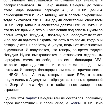
со ступеней, возвращаются на ступени как вначале, и
распространяются ЗАТ Зеир Анпина Некудим до точки
этого мира подобно парцуфу АК, а НЕХИ де-БЕА
присоединяются к Зеир Анпину, как в первом сокращении,
тогда считаются эти НЕХИ двумя свойствами: свойством
НЕХИ Зеир Анпина и свойством девяти нижних Нуквы. И
это по той причине, что они уже вошли под власть Нуквы во
время катнута Некудим, – поэтому она наследует их также
и во время гадлута Некудим, то есть в то время, когда они
возвращаются к свойству Ацилута, ведь нет исчезновения
в духовном. И получается, что теперь, во время гадлута
Некудим
Нуква
выстраивается и становится отдельным
парцуфом самим по себе, – то есть, благодаря БЕА,
которые присоединяются и становятся ее девятью
нижними. И отсюда, благодаря трем сфирот прямого света,
– НЕХИ Зеир Анпина, которые стали БЕА, а затем
соединились с Ацилутом, – образуется корень отделенной
от Зеир Агнпина Нуквы в собственном завершенном
строении.
Однако этот
гадлут
Некудим там не состоялся, поскольку
парса
возвратилась к своей силе, а
келим
НЕХИ Зеир