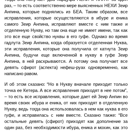
раз, – то есть соответственно мере выясненных НЕХИ Зеир
Анпина, которые поднялись из БЕА. Таким образом, все
исправления, которые осуществляются в ибуре и еника
самого Зеир Анпина, исправляют вместе с ним также и
отделенную Нукву, но там она еще не имеет имени, так как
это все еще свойство нуквы в его гуфе. Однако во время
гадлута Зеир Анпина, когда образуется отделенная Нуква,
эти исправления, которые она получила от катнута Зеир
Анпина, будучи еще включенной в нукву в гуфе Зеир
Анпина, в ней раскрываются. А потому она получает все
девять сфирот (аспекта) нефеш-руах одновременно, как
написано равом.
И об этом сказано: “Но в Нукву вначале приходит только
точка ее Кетера. А все исправления приходят в нее потом”,
– то есть все исправления, которые дает ей Зеир Анпин во
время своих ибура и еника, от них приходят в отделенную
Нукву, ведь тогда она использовалась в нем как
нуква
в его
гуфе, и исправилась с ним вместе. Сказано также: “Все
остальные девять (сфирот) приходят как дополнение за
один раз, без необходимости ибура, еника и мохин, как это