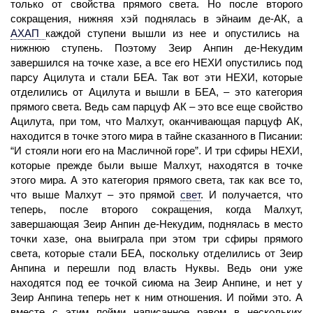
только от свойства прямого света. Но после второго
сокращения, нижняя хэй поднялась в эйнаим де-АК, а
АХАП
каждой ступени вышли из нее и опустились на
нижнюю ступень. Поэтому Зеир Анпин де-Некудим
завершился на точке хазе, а все его НЕХИ опустились под
парсу Ацилута и стали БЕА. Так вот эти НЕХИ, которые
отделились от Ацилута и вышли в БЕА, – это категория
прямого света. Ведь сам парцуф АК – это все еще свойство
Ацилута, при том, что Малхут, оканчивающая парцуф АК,
находится в точке этого мира в тайне сказанного в Писании:
“И стояли ноги его на Масличной горе”. И три сфиры НЕХИ,
которые прежде были выше Малхут, находятся в точке
этого мира. А это категория прямого света, так как все то,
что выше Малхут – это прямой
свет
.
И получается, что
теперь, после второго сокращения, когда Малхут,
завершающая Зеир Анпин де-Некудим, поднялась в место
точки хазе, она выиграла при этом три сфиры прямого
света, которые стали БЕА, поскольку отделились от Зеир
Анпина и перешли под власть Нуквы. Ведь они уже
находятся под ее точкой сиюма на Зеир Анпине, и нет у
Зеир Анпина теперь нет к ним отношения. И пойми это. А
вместе с этим пойми написанное равом в нескольких