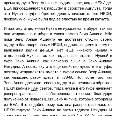
время гадлута Зеир Анпина Некудим, в час, когда НЕХИ де-
БЕА присоединяются к парцуфу в свойстве Ацилута, тогда
эта
Нуква
в гуфе обретает девять нижних от его НЕХИ,
поскольку они уже были под ее властью во время катнута.
И поэтому отделенная
Нуква
не нуждается в ибуре, так как
она исправлена в ибуре и еника самого Зеир Анпина. Ибо
пока Зеир Анпин Ацилута не достигает стадии своего
гадлута благодаря новым НЕХИ, поднимающимся к нему от
выяснения
келим
де-БЕА, нет еще никакого начала у
отделенной Нуквы, так как тогда она считается Нуквой в
гуфе Зеир Анпина, как написано выше о Зеир Анпине
Некудим. А поскольку это еще свойство нуквы в его гуфе,
поэтому исправляется вместе с гуфом самого Зеир Анпина,
как написано равом здесь, в п.79-80. Но после того, как
Зеир Анпин достигает своего гадлута де-нешама и обретает
НЕХИ келим и
ГАР
светов, тогда нуква в его гуфе начинает
распространяться в собственном строении благодаря
получению от новых НЕХИ Зеир Анпина, которые отобраны
из БЕА. Это подобно тому, как она распространялась от
НЕХИ гадлута Зеир Анпина во время гадлута Некудим. И
тогда она получает два парцуфа НЕХИ и
ХАГАТ
за один