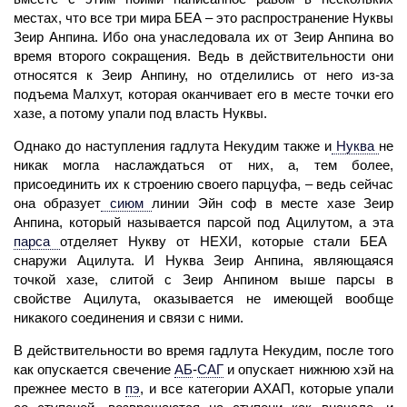
местах, что все три мира БЕА – это распространение Нуквы
Зеир Анпина. Ибо она унаследовала их от Зеир Анпина во
время второго сокращения. Ведь в действительности они
относятся к Зеир Анпину, но отделились от него из-за
подъема Малхут, которая оканчивает его в месте точки его
хазе, а потому упали под власть Нуквы.
Однако до наступления гадлута Некудим также и
Нуква
не
никак могла наслаждаться от них, а, тем более,
присоединить их к строению своего парцуфа, – ведь сейчас
она образует
сиюм
линии Эйн соф в месте хазе Зеир
Анпина, который называется парсой под Ацилутом, а эта
парса
отделяет Нукву от НЕХИ, которые стали БЕА
снаружи Ацилута. И Нуква Зеир Анпина, являющаяся
точкой хазе, слитой с Зеир Анпином выше парсы в
свойстве Ацилута, оказывается не имеющей вообще
никакого соединения и связи с ними.
В действительности во время гадлута Некудим, после того
как опускается свечение
АБ
-
САГ
и опускает нижнюю хэй на
прежнее место в
пэ
,
и все категории
АХАП,
которые упали