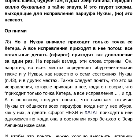
корень Каина, будучи там, в Даат Зеир Анпина, передает
каплю буквально в тайне зивуга. И это гвурот зхарим,
выходящие для исправления парцуфа Нуквы, (но) это
некевот.
Ор пними
78)
Но в Нукву вначале приходит только точка ее
Кетера. А все исправления приходят в нее потом: все
остальные девять (сфирот) приходят как дополнение
за один раз.
На первый взгляд, эти слова странны. Он,
напротив, во всех местах определяет ибур-еника-мохин
также и у Нуквы, как известно о семи состояниях Нуквы
(п.43), и в других местах. Также следует понять, что это за
исправления, которые приходят в нее, когда он говорит, что
“приходит только точка Кетера, а все исправления…”, и т.д.
А в основном, следует понять, что вызывает отличие
Нуквы от общности всех парцуфов, когда нет у нее ибура,
как у них, а девять сфирот НЕХИ и
ХАГАТ
приходят к ней
одномоментно когда она в состоянии ахор бе-ахор с Зеир
Анпином ниже хазе.
И чтобы это понять, нужно хорошо выяснить источник