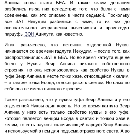
Анпина снова стали БЕА. И также келим де-паним
разбились из-за них вследствие того, что были с ними
соединены, как это описано в части седьмой. Поскольку
все ЗАТ Некудим разбились с ними, то из них до
окончательного исправления выясняются и происходят
парцуфы
ЗОН
Ацилута, как известно.
Итак, разъяснено, что источник отделенной Нуквы
начинается со времени гадлута Некудим, – после того, как
распространились ЗАТ в БЕА. Но во время катнута еще не
было у Нуквы Зеир Анпина никакого собственного
строения, но она использовалась как свойство Нуквы в
гуфе Зеир Анпина в месте точки хазе, относящейся к
келим,
– и там же точка Есода, относящаяся к светам. Но сама по
себе она не имела никакого строения.
Также разъяснено, что у нуквы гуфа Зеир Анпина и у его
отделенной Нуквы один корень. Но во время катнута Зеир
Анпина у него есть только свойство нуквы в его гуфе,
которая является венцом Есода в светах и точкой хазе в
келим,
то есть наукові, оканчивающей
парцуф
Зеир Анпина
и используемой в нем для подъема отраженного света. А во