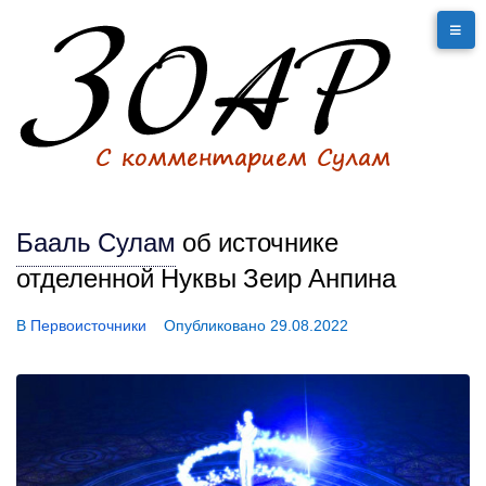
Бааль Сулам
об источнике
отделенной Нуквы Зеир Анпина
В
Первоисточники
Опубликовано
29.08.2022