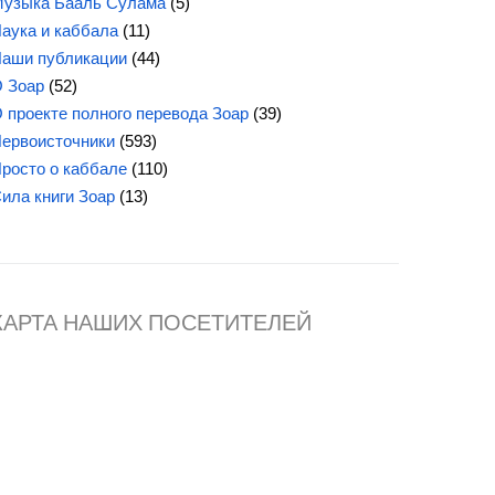
узыка Бааль Сулама
(5)
аука и каббала
(11)
аши публикации
(44)
 Зоар
(52)
 проекте полного перевода Зоар
(39)
ервоисточники
(593)
росто о каббале
(110)
ила книги Зоар
(13)
КАРТА НАШИХ ПОСЕТИТЕЛЕЙ