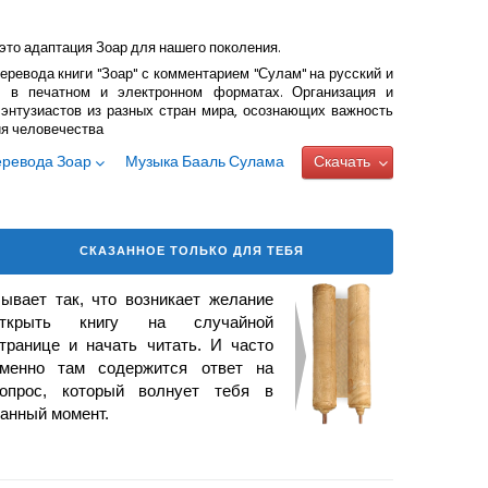
это адаптация Зоар для нашего поколения.
еревода книги "Зоар" с комментарием "Сулам" на русский и
 в печатном и электронном форматах. Организация и
энтузиастов из разных стран мира, осознающих важность
ия человечества
еревода Зоар
Музыка Бааль Сулама
Скачать
СКАЗАННОЕ ТОЛЬКО ДЛЯ ТЕБЯ
ывает так, что возникает желание
открыть книгу на случайной
транице и начать читать. И часто
менно там содержится ответ на
опрос, который волнует тебя в
анный момент.