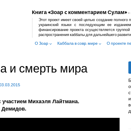
Книга «Зоар c комментарием Сулам»
– 
Этот проект имеет своей целью создание полного п
украинский языки с последующим ее изданием
финансирование проекта осуществляется группой 
распространения каббалы для дальнейшего развит
О Зоар
Каббала в совр. мире
О проекте п
а и смерть мира
Б
03.03.2015
с
и
с участием Михаэля Лайтмана.
в
 Демидов.
д