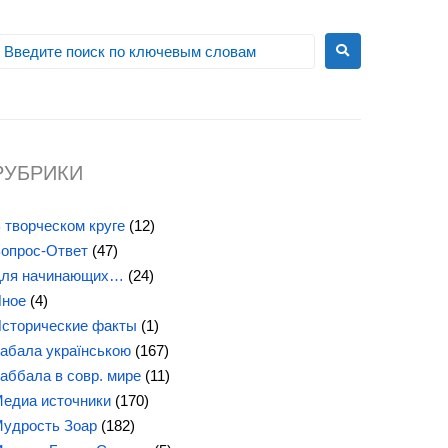
РУБРИКИ
 творческом круге
(12)
опрос-Ответ
(47)
ля начинающих…
(24)
ное
(4)
сторические факты
(1)
абала українською
(167)
аббала в совр. мире
(11)
едиа источники
(170)
удрость Зоар
(182)