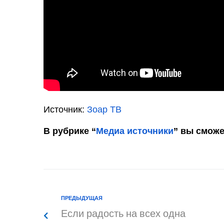
Источник:
Зоар ТВ
В рубрике “
Медиа источники
” вы сможе
ПРЕДЫДУЩАЯ
Если радость на всех одна