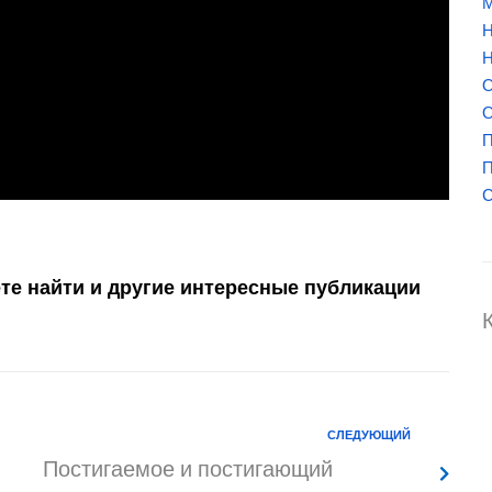
М
Н
Н
О
О
П
П
С
те найти и другие интересные публикации
СЛЕДУЮЩИЙ
Постигаемое и постигающий