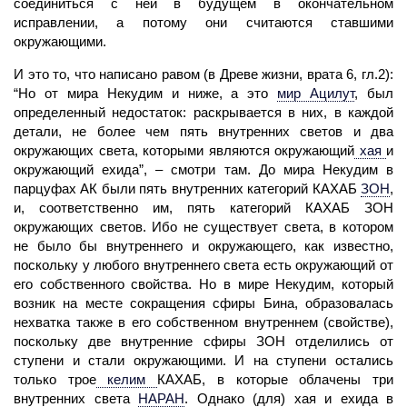
соединиться с ней в будущем в окончательном
исправлении, а потому они считаются ставшими
окружающими.
И это то, что написано равом (в Древе жизни, врата 6, гл.2):
“Но от мира Некудим и ниже, а это
мир
Ацилут
,
был
определенный недостаток: раскрывается в них, в каждой
детали, не более чем пять внутренних светов и два
окружающих света, которыми являются окружающий
хая
и
окружающий ехида”, – смотри там. До мира Некудим в
парцуфах АК были пять внутренних категорий КАХАБ
ЗОН
,
и, соответственно им, пять категорий КАХАБ ЗОН
окружающих светов. Ибо не существует света, в котором
не было бы внутреннего и окружающего, как известно,
поскольку у любого внутреннего света есть окружающий от
его собственного свойства. Но в мире Некудим, который
возник на месте сокращения сфиры
Бина,
образовалась
нехватка также в его собственном внутреннем (свойстве),
поскольку две внутренние сфиры ЗОН отделились от
ступени
и стали окружающими. И на ступени остались
только трое
келим
КАХАБ, в которые облачены три
внутренних света
НАРАН
.
Однако (для) хая и ехида в