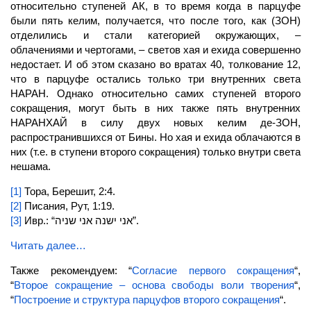
относительно ступеней АК, в то время когда в парцуфе
были пять келим, получается, что после того, как
(ЗОН)
отделились и стали категорией окружающих, –
облачениями и чертогами, – светов хая и ехида совершенно
недостает. И об этом сказано во вратах 40, толкование 12,
что в парцуфе остались только три внутренних света
НАРАН.
Однако относительно самих ступеней второго
сокращения, могут быть в них также пять внутренних
НАРАНХАЙ
в силу двух новых келим де-ЗОН,
распространившихся от Бины. Но хая и ехида облачаются в
них (т.е. в ступени второго сокращения) только внутри света
нешама.
[1]
Тора, Берешит, 2:4.
[2]
Писания, Рут, 1:19.
[3]
Ивр.: “אני ישנה אני שניה”.
Читать далее…
Также рекомендуем: “
Согласие первого сокращения
“,
“
Второе
сокращение
– основа свободы воли творения
“,
“
Построение и структура парцуфов второго сокращения
“.