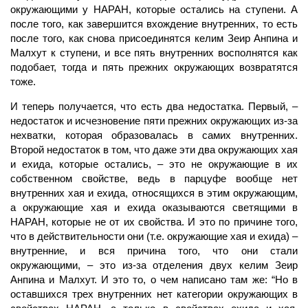
окружающими у НАРАН, которые остались на ступени. А
после того, как завершится вхождение внутренних, то есть
после того, как снова присоединятся келим Зеир Анпина и
Малхут к ступени, и все пять внутренних восполнятся как
подобает, тогда и пять прежних окружающих возвратятся
тоже.
И теперь получается, что есть два недостатка. Первый, –
недостаток и исчезновение пяти прежних окружающих из-за
нехватки, которая образовалась в самих внутренних.
Второй недостаток в том, что даже эти два окружающих
хая
и ехида, которые остались, – это не окружающие в их
собственном свойстве, ведь в парцуфе вообще нет
внутренних хая и ехида, относящихся в этим окружающим,
а окружающие хая и ехида оказываются светящими в
НАРАН,
которые не от их свойства. И это по причине того,
что в действительности они (т.е. окружающие хая и ехида) –
внутренние, и вся причина того, что они стали
окружающими, – это из-за отделения двух
келим
Зеир
Анпина и
Малхут.
И это то, о чем написано там же: “Но в
оставшихся трех внутренних нет категории окружающих в