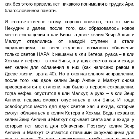
как без этого правила нет никакого понимания в трудах Ари,
благословенной памяти.
И соответственно этому хорошо понятно, что от мира
Некудим и далее, после того, как образовалось новое
место сокращения в
кли
Бины, а двое
келим
Зеир Анпин и
Малхут
отделились от каждой
ступени
и стали
окружающими, на всех ступенях возможно облачение
только светов
НАРАН:
нешамы в кли Кетера, руаха – в кли
Хохмы и нефеш – в кли Бины, а у двух светов
хая
и ехида
нет келим для облачения в них (как написано равом в
Древе жизни, врата 40). Но в окончательном исправлении,
после того как двое келим Зеир Анпин и Малхут снова
присоединятся к ступени, как было в первом сокращении,
тогда нефеш опустится в кли Малхут, а руах – в кли Зеир
Анпина, нешама сможет опуститься в кли Бины. И тогда
освободится место для двух светов хая и ехида, которые
смогут облачиться в келим Кетера и Хохмы. Ведь нехватка
келим Зеир Анпина и Малхут скрывает света хая и ехида, у
которых нет места для облачения. Поэтому келим Зеир
Анпина и Малхут считаются ставшими окружающими для
хая и ехида. То есть невозможно, чтобы хая и ехида