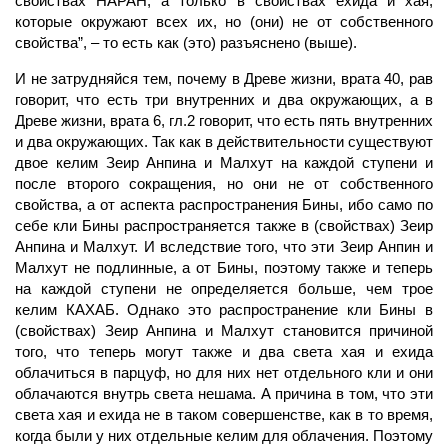
свойствах НАРАН, а только в свойствах ехида и хая,
которые окружают всех их, но (они) не от собственного
свойства”, – то есть как (это) разъяснено (выше).
И не затрудняйся тем, почему в Древе жизни, врата 40, рав
говорит, что есть три внутренних и два окружающих, а в
Древе жизни, врата 6, гл.2 говорит, что есть пять внутренних
и два окружающих. Так как в действительности существуют
двое
келим
Зеир Анпина и
Малхут
на каждой
ступени
и
после второго сокращения, но они не от собственного
свойства, а от аспекта распространения Бины, ибо само по
себе
кли
Бины распространяется также в (свойствах) Зеир
Анпина и Малхут. И вследствие того, что эти Зеир Анпин и
Малхут не подлинные, а от Бины, поэтому также и теперь
на каждой ступени не определяется больше, чем трое
келим КАХАБ. Однако это распространение кли Бины в
(свойствах) Зеир Анпина и Малхут становится причиной
того, что теперь могут также и два света
хая
и ехида
облачиться в
парцуф,
но для них нет отдельного кли и они
облачаются внутрь света нешама. А причина в том, что эти
света хая и ехида не в таком совершенстве, как в то время,
когда были у них отдельные келим для облачения. Поэтому