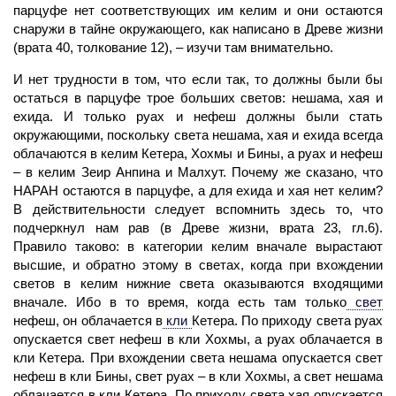
парцуфе нет соответствующих им келим и они остаются
снаружи в тайне окружающего, как написано в Древе жизни
(врата 40, толкование 12), – изучи там внимательно.
И нет трудности в том, что если так, то должны были бы
остаться в парцуфе трое больших светов: нешама,
хая
и
ехида. И только руах и нефеш должны были стать
окружающими, поскольку света нешама, хая и ехида всегда
облачаются в
келим
Кетера, Хохмы и Бины, а руах и нефеш
– в келим Зеир Анпина и
Малхут.
Почему же сказано, что
НАРАН
остаются в парцуфе, а для ехида и хая нет келим?
В действительности следует вспомнить здесь то, что
подчеркнул нам рав (в Древе жизни, врата 23, гл.6).
Правило таково: в категории келим вначале вырастают
высшие, и обратно этому в светах, когда при вхождении
светов в келим нижние света оказываются входящими
вначале. Ибо в то время, когда есть там только
свет
нефеш, он облачается в
кли
Кетера. По приходу света руах
опускается свет нефеш в кли Хохмы, а руах облачается в
кли Кетера. При вхождении света нешама опускается свет
нефеш в кли Бины, свет руах – в кли Хохмы, а свет нешама
облачается в кли Кетера. По приходу света хая опускается