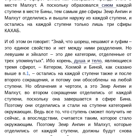
месте Малхут. А поскольку образовался
сиюм
каждой
ступени в месте Бины, тем самым две сфиры Зеир Анпин и
Малхут отделились и вышли наружу из каждой ступени, и
остались на каждой ступени только лишь три сфиры
КАХАБ.
И об этом он говорит: “Знай, что шореш, нешамот и гуфим –
это единое свойство и нет между ними разделения. Но
левушим и эйхалот – это две категории, отделенные от
трех упомянутых”. Ибо корень,
душа
и
тело
,
являющиеся
тремя сфирот, – Кетером, Хохмой и Биной, как сказано
выше в п.
1
, – остались на каждой
ступени
также и после
второго сокращения, и потому они обособлены на любой
ступени. Но облачения и чертоги, а это Зеир Анпин и
Малхут,
во втором сокращении отделились от каждой
ступени, поскольку она завершается в сфире
Бина.
Поэтому они отделились и стали на ступени категорией
окружающих. Ведь все то, что ступень сможет получить не
сейчас, а впоследствии, считается таким, которое стало
окружающим. Поэтому Зеир Анпин и Малхут, которые
отделились от каждой ступени, должны будут снова