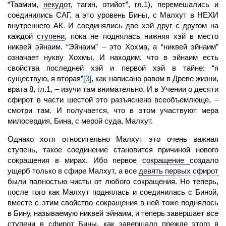
“Таамим,
некудот
,
тагин, отийот”, гл.1), перемешались и
соединились САГ, а это уровень Бины, с
Малхут
в НЕХИ
внутреннего АК. И соединялись две хэй друг с другом на
каждой
ступени
,
пока не поднялась нижняя хэй в место
никвей эйнаим. “Эйнаим” – это Хохма, а “никвей эйнаим”
означает нукву Хохмы. И находим, что в эйнаим есть
свойства последней хэй и первой хэй в тайне: “я
существую, я вторая”
[3]
, как написано равом в Древе жизни,
врата 8, гл.1, – изучи там внимательно. И в Учении о десяти
сфирот в части шестой это разъяснено всеобъемлюще, –
смотри там. И получается, что в этом участвуют мера
милосердия,
Бина,
с мерой суда, Малхут.
Однако хотя относительно
Малхут
это очень важная
ступень, такое соединение становится причиной нового
сокращения в мирах. Ибо
первое
сокращение
создало
ущерб только в сфире Малхут, а все
девять первых сфирот
были полностью чисты от любого сокращения. Но теперь,
после того как Малхут поднялась и соединилась с Биной,
вместе с этим свойство сокращения в ней тоже поднялось
в Бину, называемую никвей эйнаим, и теперь завершает все
ступени
в сфирот Бины, как завершало прежде этого в