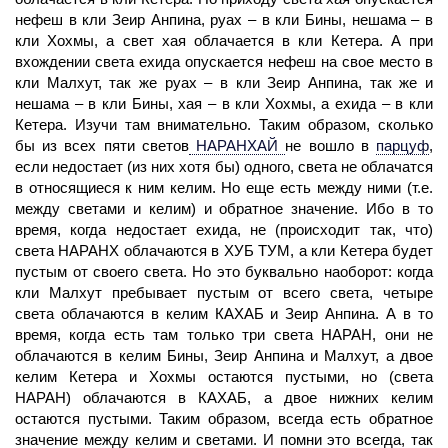
нефеш в кли Зеир Анпина, руах – в кли Бины, нешама – в
кли Хохмы, а свет хая облачается в кли Кетера. А при
вхождении света ехида опускается нефеш на свое место в
кли Малхут, так же руах – в кли Зеир Анпина, так же и
нешама – в кли Бины, хая – в кли Хохмы, а ехида – в кли
Кетера. Изучи там внимательно. Таким образом, сколько
бы из всех пяти светов
НАРАНХАЙ
не вошло в
парцуф
,
если недостает (из них хотя бы) одного, света не облачатся
в относящиеся к ним келим. Но еще есть между ними (т.е.
между светами и келим) и обратное значение. Ибо в то
время, когда недостает ехида, не (происходит так, что)
света НАРАНХ облачаются в ХУБ ТУМ, а кли Кетера будет
пустым от своего света. Но это буквально наоборот: когда
кли Малхут пребывает пустым от всего света, четыре
света облачаются в келим КАХАБ и Зеир Анпина. А в то
время, когда есть там только три света НАРАН, они не
облачаются в келим Бины, Зеир Анпина и Малхут, а двое
келим Кетера и Хохмы остаются пустыми, но (света
НАРАН) облачаются в КАХАБ, а двое нижних келим
остаются пустыми. Таким образом, всегда есть обратное
значение между келим и светами. И помни это всегда, так