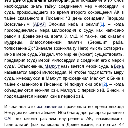
это две отдельные категории.
Для понимания этих слов
необходимо знать тайну соединения мер милосердия и
суда, произошедшего во время второго сокращения АК в
тайне сказанного в Писании: “В день созидания Творцом
Всесильным
(
АВАЯ
Элоким) неба и земли”
[1]
, – когда
присоединилась мера милосердия к суду, как написано
равом в Древе жизни, врата 3, гл.2. И также, как сказали
мудрецы, благословенной памяти (Берешит раба,
толкование 2): “Вначале возникла (у Него) мысль сотворить
мир в мере суда. Увидел, что мир не (может) существовать,
предварил (суд) мерой милосердия и соединил его с мерой
суда”. Объяснение.
Малхут
называется мерой суда, а
Бина
называется мерой милосердия. И чтобы подсластить меру
суда, имеющуюся в Малхут, присоединил Малхут к Бине в
тайне сказанного в Писании: “И пойдут они обе”
[2]
, – когда
объединяются нижняя хэй, Малхут, с первой хэй, Биной, и
подслащается нижняя хэй в первой хэй.
И сначала это
исправление
произошло во время выхода
Некудим из света эйнаим. Ибо благодаря распространению
САГ
до сиюма раглаим внутреннего АК, называемого
Гальгальтой (как написано в Древе жизни, во вратах 42