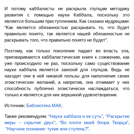
И потому каббалисты не раскрыли глупцам методику
развития с помощью науки Каббала, поскольку это
является большим преступлением. Как сказано мудрецами:
“Как является обязанностью раскрывать то, что будет
правильно понято, так является нашей обязанностью не
раскрывать того, что правильно понято не будет”.
Поэтому, как только поколение падает во власть зла,
приговариваются каббалистические книги к сожжению, как
уже происходило не раз, поскольку само существование
науки каббала является занозой для глупцов. Ведь не
находят они в ней никакой пользы для наполнения своих
эгоистических желаний, а напротив, она отнимает у них
способность публично эгоистически наслаждаться, что
только и является для них вершиной удовлетворения.
Источник:
Библиотека МАК
.
Также рекомендуем:
“Наука каббала и ее суть”
,
“Раскрытие
меры – скрытие двух”
,
“Во плоти моей 0пора Творца”
,
“Научное познание: тупик или ступень?”
.