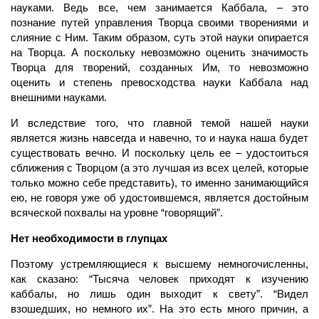
науками. Ведь все, чем занимается Каббала, – это
познание путей управления Творца своими творениями и
слияние с Ним. Таким образом, суть этой науки опирается
на Творца. А поскольку невозможно оценить значимость
Творца для творений, созданных Им, то невозможно
оценить и степень превосходства науки Каббала над
внешними науками.
И вследствие того, что главной темой нашей науки
является жизнь навсегда и навечно, то и наука наша будет
существовать вечно. И поскольку цель ее – удостоиться
сближения с Творцом (а это лучшая из всех целей, которые
только можно себе представить), то именно занимающийся
ею, не говоря уже об удостоившемся, является достойным
всяческой похвалы на уровне “говорящий”.
Нет необходимости в глупцах
Поэтому устремляющиеся к высшему немногочисленны,
как сказано: “Тысяча человек приходят к изучению
каббалы, но лишь один выходит к свету”. “Видел
взошедших, но немного их”. На это есть много причин, а