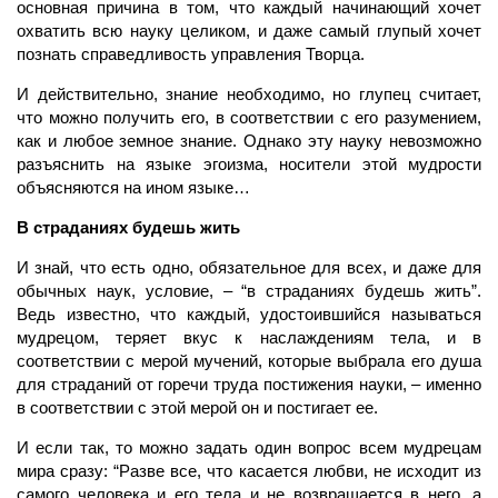
основная причина в том, что каждый начинающий хочет
охватить всю науку целиком, и даже самый глупый хочет
познать справедливость управления Творца.
И действительно, знание необходимо, но глупец считает,
что можно получить его, в соответствии с его разумением,
как и любое земное знание. Однако эту науку невозможно
разъяснить на языке эгоизма, носители этой мудрости
объясняются на ином языке…
В страданиях будешь жить
И знай, что есть одно, обязательное для всех, и даже для
обычных наук, условие, – “в страданиях будешь жить”.
Ведь известно, что каждый, удостоившийся называться
мудрецом, теряет вкус к наслаждениям тела, и в
соответствии с мерой мучений, которые выбрала его душа
для страданий от горечи труда постижения науки, – именно
в соответствии с этой мерой он и постигает ее.
И если так, то можно задать один вопрос всем мудрецам
мира сразу: “Разве все, что касается любви, не исходит из
самого человека и его тела и не возвращается в него, а