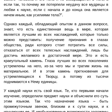
если так, то почему же потерпели неудачу все мудрецы в
любви к науке, если с начала и до конца она является
ничем иным, как усилиями тела?”.
Однако каждый, обладающий опытом в данном вопросе,
знает, что есть единственная вещь в мире, которая
является лучшим из всех наслаждений, которые только
можно представить: получение признания в глазах
общества, ради которого стоит потратить все силы,
отказаться от всех телесных наслаждений, лишь бы
достичь желаемого в достаточной мере. Это и есть
краеугольный камень. Глаза лучших во всех поколениях
устремлены на него, из-за чего мы и тратим жизнь на
материальное. И в этом камень преткновения для
устремляющихся к Творцу, а потому из тысячи
поднимаются к Нему единицы.
У каждой науки есть свой язык. Те, кто первыми начали
изучение, определили предмет науки и объяснили его суть
этим языком. Так что назначение языка – быть
промежуточным звеном, близким и к сути науки, и к
изучающим ее. И необыкновенные возможности заложены