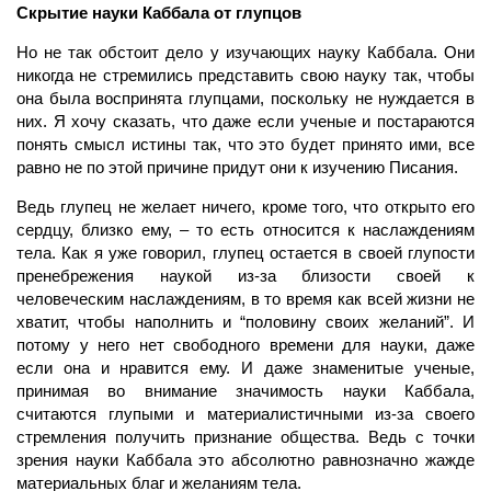
Скрытие науки Каббала от глупцов
Но не так обстоит дело у изучающих науку Каббала. Они
никогда не стремились представить свою науку так, чтобы
она была воспринята глупцами, поскольку не нуждается в
них. Я хочу сказать, что даже если ученые и постараются
понять смысл истины так, что это будет принято ими, все
равно не по этой причине придут они к изучению Писания.
Ведь глупец не желает ничего, кроме того, что открыто его
сердцу, близко ему, – то есть относится к наслаждениям
тела. Как я уже говорил, глупец остается в своей глупости
пренебрежения наукой из-за близости своей к
человеческим наслаждениям, в то время как всей жизни не
хватит, чтобы наполнить и “половину своих желаний”. И
потому у него нет свободного времени для науки, даже
если она и нравится ему. И даже знаменитые ученые,
принимая во внимание значимость науки Каббала,
считаются глупыми и материалистичными из-за своего
стремления получить признание общества. Ведь с точки
зрения науки Каббала это абсолютно равнозначно жажде
материальных благ и желаниям тела.