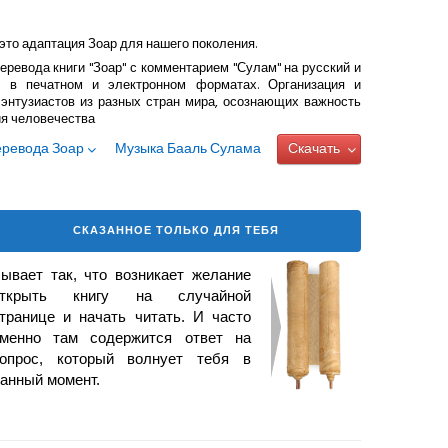
это адаптация Зоар для нашего поколения.
еревода книги "Зоар" с комментарием "Сулам" на русский и
 в печатном и электронном форматах. Организация и
энтузиастов из разных стран мира, осознающих важность
ия человечества
еревода Зоар
Музыка Бааль Сулама
Скачать
СКАЗАННОЕ ТОЛЬКО ДЛЯ ТЕБЯ
ывает так, что возникает
желание
открыть книгу на случайной
транице и начать читать. И часто
менно там содержится ответ на
опрос, который волнует тебя в
анный момент.