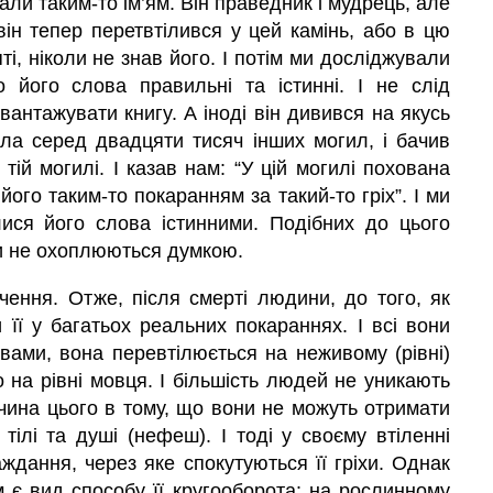
вали таким-то ім’ям. Він праведник і мудрець, але
 він тепер перетвтілився у цей камінь, або в цю
ті, ніколи не знав його. І потім ми досліджували
о його слова правильні та істинні. І не слід
антажувати книгу. А іноді він дивився на якусь
ула серед двадцяти тисяч інших могил, і бачив
ій могилі. І казав нам: “У цій могилі похована
 його таким-то покаранням за такий-то гріх”. І ми
ся його слова істинними. Подібних до цього
ави не охоплюються думкою.
ення. Отже, після смерті людини, до того, як
хи
її у багатьох реальних покараннях. І всі вони
вами, вона перевтілюється на неживому (рівні)
 на рівні мовця. І більшість людей не уникають
ичина цього в тому, що вони не можуть отримати
 тілі та душі (нефеш). І тоді у своєму втіленні
ждання, через яке спокутуються її гріхи. Однак
м є вид способу її кругооборота: на рослинному