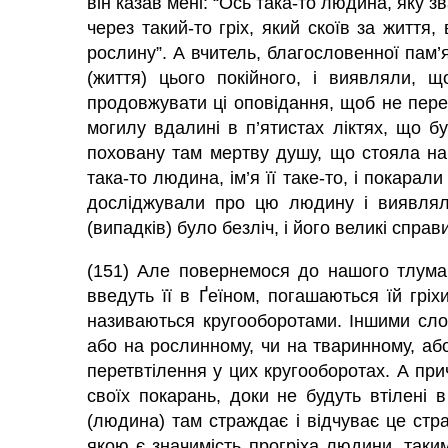
він казав мені: “Ось така-то людина, яку з
через такий-то гріх, який скоїв за життя,
рослину”. А вчитель, благословенної пам’я
(життя) цього покійного, і виявляли, щ
продовжувати ці оповідання, щоб не перев
могилу вдалині в п’ятистах ліктях, що б
поховану там мертву душу, що стояла на т
така-то людина, ім’я її таке-то, і покарали
досліджували про цю людину і виявляли
(випадків) було безліч, і його великі спр
(151) Але повернемося до нашого тлумач
введуть її в Ґеїном, погашаються їй грі
називаються кругооборотами. Іншими сло
або на рослинному, чи на тваринному, або
перетвтілення у цих кругооборотах. А пр
своїх покарань, доки не будуть втілені в
(людина) там страждає і відчуває це стра
якою є значимість прогріха людини, таки