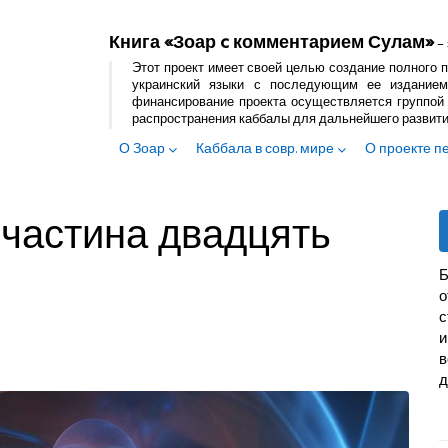
Книга «Зоар c комментарием Сулам»
– 
Этот проект имеет своей целью создание полного п
украинский языки с последующим ее изданием
финансирование проекта осуществляется группой 
распространения каббалы для дальнейшего развит
О Зоар
Каббала в совр. мире
О проекте п
 частина двадцять
Б
с
и
в
д