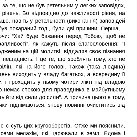
за те, що не був ретельним у легких заповідях,
 рівень. Бо відповідно до важливості рівня, на
ьше, навіть у ретельності (виконання) заповідей
 був покараний тоді, були дві причини. Перша, –
ючи: “Хай буде бажання перед Тобою, щоб не
апливості”, як кажуть після благословення: “І
дженим на цій молитві, віддаляв своє пізнання
у нещадність. І це те, що зроблять тому, хто не
ілін, які на його голові. Також (така людина)
день виходить у владу багатьох, а всередину її
у, і проходить у ньому чотири лікті під владою
, що немає спокою для праведника в майбутньому
ть йти від сили до сили”. А причина цього в тому,
ки піднімаються, знову повинні очиститись від
ою є суть цих кругооборотів. Отже ми пояснили,
х семи мелахім, які царювали в землі Едома і