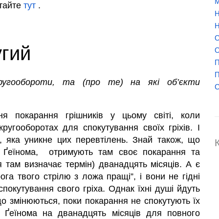
М
итайте
тут
.
Н
Н
О
угий
О
П
П
кругообороти, та (про те) на які об’єкти
я покарання грішників у цьому світі, коли
ругооборотах для спокутування своїх гріхів. І
 яка уникне цих перевтілень. Знай також, що
о Ґеїнома, отримують там своє покарання та
я там визначає термін) дванадцять місяців. А є
га твого стрілю з ложа пращі”, і вони не гідні
спокутування свого гріха. Однак їхні душі йдуть
що змінюються, поки покарання не спокутують їх
о Ґеїнома на дванадцять місяців для повного