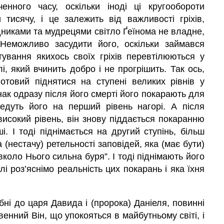
нного часу, оскільки іноді ці кругообороти
 тисячу, і це залежить від важливості гріхів,
едниками та мудрецями світло Ґеїнома не владне,
Неможливо засудити його, оскільки займався
тування якихось своїх гріхів перевтілюються у
і, який вчинить добро і не прогрішить. Так ось,
готовий піднятися на ступені великих рівнів у
нак одразу після його смерті його покарають для
введуть його на перший рівень нагорі. А після
високий рівень, він знову піддається покаранню
і. І тоді піднімається на другий ступінь, більш
 (нестачу) ретельності заповідей, яка (має бути)
вколо Нього сильна буря”. І тоді піднімають його
лі роз’яснімо реальність цих покарань і яка їхня
бні до царя Давида і (пророка) Даніеля, повинні
венний Він, що упокояться в майбутньому світі, і