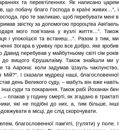
караннях та перевтіленнях. Як написано царем
в, що побачу благо Господа в країні живих…”, і
Господа, про те закликаю, щоб перебувати мені в
отримав звістку за допомогою пророцтва Авіґаель
одаря мого пов’язана у вузлі життя…”. Також
інця і упокоїшся та встанеш…”. Разом з тим, ми
енні Зогара в уривку про все добро, яке зробив
о Давид перебував у майбутньому світі сім років
го до вищого Єрушалаїму. Також знайшли ми у
 та Аарона: коли задумав Шауль чаклунство,
 Мій?”. І сказали мудреці наші, благословенної
тав день Великого суду, – мабуть він вже навіть
 є інші суди та покарання. Також рабі Йоханан бен
 – плакав у годину смерті, як згадано в трактаті
ки, які не подібні до них, а, тим більше, інші
довжувати в місці, де слід скорочувати.
лем, благословенної пам’яті, (гуляти) у поле. І