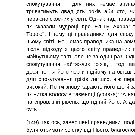
спокутування. І для них немає визначе
триватимуть двадцять років аби сто, чи
первісно скоєних у світі. Однак над прав
як сказали мудреці про Елішу Ахера: “
Торою”. І тому ці праведники для споку
цьому світі. Бо немає праведника на земл
після відходу з цього світу праведник 
майбутньому світі, але не за один раз. Од
спокутування найтяжчих гріхів, і тоді 
досягнення його черги підйому на більш 
для спокутування гріхів легших, ніж перш
високий. Потім знову карають його ще й за
як нитка волосу в таємниці (уривка): “А на
на справжній рівень, що гідний його. А да
суть.
(149) Так ось, завершені праведники, поді
були отримати звістку від Нього, благосло