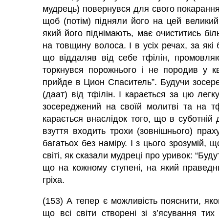
мудрець) повернувся для свого покарання 
щоб (потім) підняли його на цей великий
який його піднімають, має очиститись біл
на товщину волоса. І в усіх речах, за які
що віддаляв від себе тфілін, промовля
торкнувся порожнього і не породив у кв
прийде в Цион Спаситель”. Будучи зосере
(даат) від тфілін. І карається за цю легк
зосереджений на своїй молитві та на тф
карається внаслідок того, що в суботній 
взуття входить трохи (зовнішнього) прах
багатьох без наміру. І з цього зрозумій
світі, як сказали мудреці про уривок: “Буду
що на кожному ступені, на який праведни
гріха.
(153) А тепер є можливість пояснити, як
що всі світи створені зі з’ясування ти