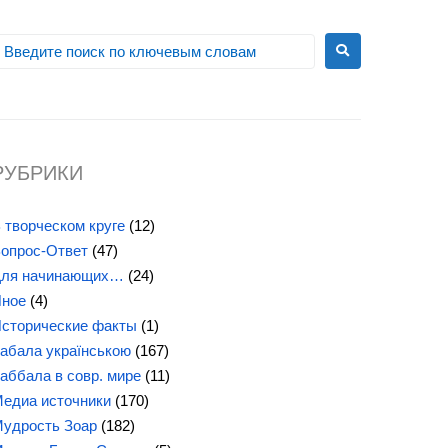
РУБРИКИ
 творческом круге
(12)
опрос-Ответ
(47)
ля начинающих…
(24)
ное
(4)
сторические факты
(1)
абала українською
(167)
аббала в совр. мире
(11)
едиа источники
(170)
удрость Зоар
(182)