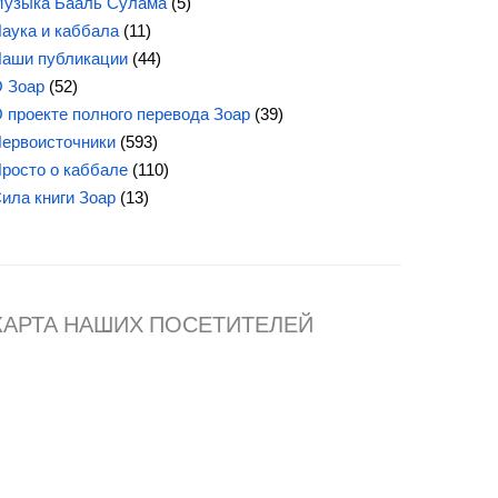
узыка Бааль Сулама
(5)
аука и каббала
(11)
аши публикации
(44)
 Зоар
(52)
 проекте полного перевода Зоар
(39)
ервоисточники
(593)
росто о каббале
(110)
Сила
книги Зоар
(13)
КАРТА НАШИХ ПОСЕТИТЕЛЕЙ