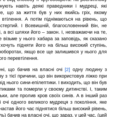
снують навіть деякі праведники і мудреці, які
е, що за життя був у них якийсь гріх, якому
 втілення. А потім піднімаються на рівень, що
 стертий. І Всевишній, благословенний Він, не
, а всі шляхи його – закон. І, незважаючи на те,
візьме у нього хабара за заповідь, як сказано
 хочуть підняти його на більш високий ступінь,
гооборотах, якщо все ще залишився у нього для
ого перевтілення.
ені, що бачив на власні очі
[2]
одну людину з
зу з тієї причини, що він використовув ліжко при
ід нього сини-епілептики. І виходить, що він був
тиками та померли у своєму дитинстві. І, таким
ьки, але пролив кров своїх синів. А в інший раз
і очі одного великого мудреця з покоління, яке
настав його час піднятися більш високий рівень,
ль) бачив на власні очі, що зараз, у цей час, (цей