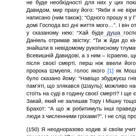
не буде необхідності для них у цих по
Давидом, мир праху його: “Якби я не віри
написано (ним також): “Одного прошу я у 
домі Господа всі дні життя мого…”. І він 
у сказаному нею: “Хай буде
душа
госп
Даніель отримав звістку: “Ти ж йди до к
знайшли в невідомому рукописному тлумач
Всевишній Давидові, а з ним – Ісраелю, щ
після своєї смерті, перш ніж ввели йо
пророка Шмуеля, голос якого
[1]
як Моше
було сказано йому: “Навіщо збуджуєш гнів
пам’яті, що злякався (Шауль): можливо нас
стоїть на суді в годину своєї смерті? І ще
Закай, який не залишав Тору і Мішну тощо,
Брахот: “А що ж робитимуть інші праведни
люди з численними гріхами?”. І не слід про
(150) Я неодноразово ходив зі своїм учите