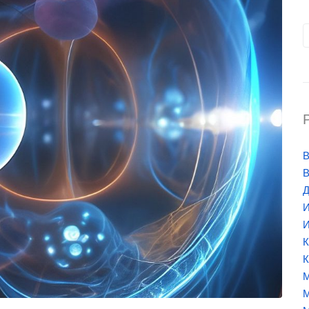
В
В
Д
И
И
К
К
М
М