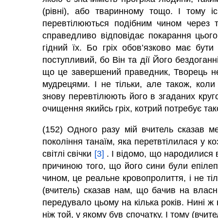
(рівні), або тваринному тощо. І тому і
перевтілюються подібним чином через т
справедливо відповідає покарання цього
гідний їх. Бо гріх обов’язково має бути
поступливий, бо Він та дії Його бездоганні
що це завершений праведник, Творець не 
мудрецями. І не тільки, але також, коли
знову перевтілюють його в згаданих кру
очищення якийсь гріх, котрий потребує так
(152) Одного разу мій вчитель сказав м
покоління танаїм, яка перетвтілилася у ко
світлі свічки
[3]
. І відомо, що народилися в
причиною того, що його сини були епілеп
чином, це реальне кровопролиття, і не тіл
(вчитель) сказав нам, що бачив на власн
передувало цьому на кілька років. Нині ж 
ніж той, у якому був спочатку. І тому (вчите