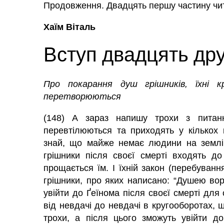
Продовження. Двадцять першу частину ч
Хаїм Віталь
Вступ двадцять др
Про покарання душ грішників, їхні 
перетворюються
(148) А зараз напишу трохи з питанн
перевтілюються та приходять у кількох к
знай, що майже немає людини на землі,
грішники після своєї смерті входять д
прощається їм. І їхній закон (перебуванн
грішники, про яких написано: “Душею воро
увійти до Ґеїнома після своєї смерті для 
від невдачі до невдачі в кругооборотах, 
трохи, а після цього зможуть увійти д